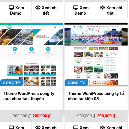
là:
tại
là:
tại
1,000,000 ₫.
là:
900,000 ₫.
là:
Xem
Xem chi
Xem
Xem chi
200,000 ₫.
200,000
Demo
tiết
Demo
tiết
CÔNG TY
CÔNG TY
Theme WordPress công ty
Theme WordPress công ty tổ
sửa chữa tàu, thuyền
chức sự kiện 03
Giá
Giá
Giá
Giá
900,000
₫
200,000
₫
900,000
₫
200,000
₫
gốc
hiện
gốc
hiện
là:
tại
là:
tại
900,000 ₫.
là:
900,000 ₫.
là:
Xem
Xem chi
Xem
Xem chi