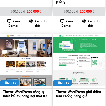
phòng
Giá
Giá
Giá
Giá
900,000
₫
200,000
₫
900,000
₫
200,000
₫
gốc
hiện
gốc
hiện
là:
tại
là:
tại
900,000 ₫.
là:
900,000 ₫.
là:
Xem
Xem chi
Xem
Xem chi
200,000 ₫.
200,000
Demo
tiết
Demo
tiết
CÔNG TY
CÔNG TY
Theme WordPress công ty
Theme WordPress giới thiệu
thiết kế, thi công nội thất 03
tem chống hàng giả