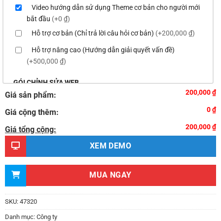
Video hướng dẫn sử dụng Theme cơ bản cho người mới
bắt đầu
(+0 ₫)
Hỗ trợ cơ bản (Chỉ trả lời câu hỏi cơ bản)
(+200,000 ₫)
Hỗ trợ nâng cao (Hướng dẫn giải quyết vấn đề)
(+500,000 ₫)
GÓI CHỈNH SỬA WEB
200,000 ₫
Giá sản phẩm:
Thay logo & thông tin doanh nghiệp
(+100,000 ₫)
0 ₫
Giá cộng thêm:
Đổi màu chủ đạo của theme theo tông màu của logo
200,000 ₫
(+200,000 ₫)
Giá tổng cộng:
Sửa danh mục và sắp xếp lại thanh menu chuẩn
XEM DEMO
(+300,000 ₫)
Thay đổi bố cục trang chủ (đơn giản)
(+500,000 ₫)
MUA NGAY
Thêm các nút liên hệ nhanh
(+0 ₫)
Thiết kế 2 banner chạy ở slider chính
(+200,000 ₫)
SKU:
47320
Thay đổi màu sắc toàn bộ site theo yêu cầu
Danh mục:
Công ty