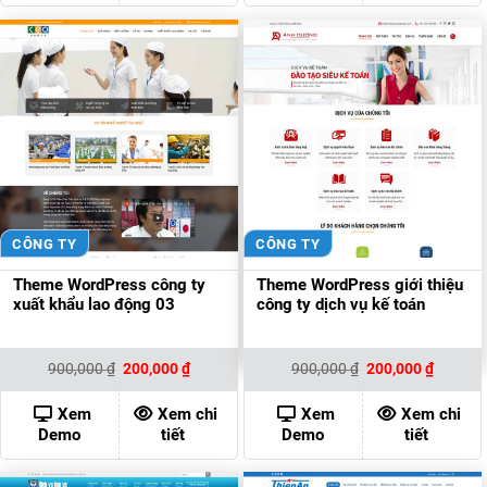
CÔNG TY
CÔNG TY
Theme WordPress công ty
Theme WordPress giới thiệu
xuất khẩu lao động 03
công ty dịch vụ kế toán
Giá
Giá
Giá
Giá
900,000
₫
200,000
₫
900,000
₫
200,000
₫
gốc
hiện
gốc
hiện
là:
tại
là:
tại
900,000 ₫.
là:
900,000 ₫.
là:
Xem
Xem chi
Xem
Xem chi
200,000 ₫.
200,000
Demo
tiết
Demo
tiết