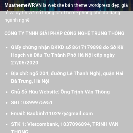
MuathemeWP.VN
là website bán theme wordpress đẹp, giá
rẻ và uy tín với số lượng lớn Theme phong phú đa dạng
ngành nghề.
CÔNG TY TNHH GIẢI PHÁP CÔNG NGHỆ TRUNG THÔNG
Giấy chứng nhận ĐKKD số 8617179898 do Sở Kế
Hoạch và Đầu Tư Thành Phố Hà Nội cấp ngày
27/05/2020
Địa chỉ: ngõ 204, đường Lê Thanh Nghị, quận Hai
Bà Trưng, Hà Nội
Chủ Sở Hữu Website: Ông Trịnh Văn Thông
SĐT: 0399975951
Email: Baobinh110297@gmail.com
STK 1: Vietcombank, 1037096894, TRINH VAN
THONG