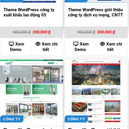
Theme WordPress công ty
Theme WordPress giới thiệu
xuất khẩu lao động 05
công ty dịch vụ mạng, CNTT
Giá
Giá
Giá
Giá
900,000
₫
200,000
₫
900,000
₫
200,000
₫
gốc
hiện
gốc
hiện
là:
tại
là:
tại
900,000 ₫.
là:
900,000 ₫.
là:
Xem
Xem chi
Xem
Xem chi
200,000 ₫.
200,000
Demo
tiết
Demo
tiết
CÔNG TY
CÔNG TY