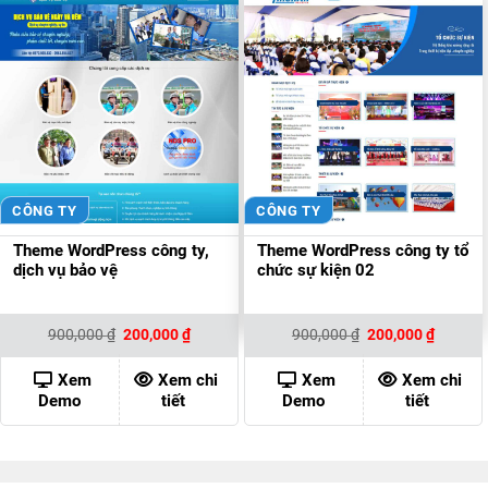
CÔNG TY
CÔNG TY
Theme WordPress công ty,
Theme WordPress công ty tổ
dịch vụ bảo vệ
chức sự kiện 02
Giá
Giá
Giá
Giá
900,000
₫
200,000
₫
900,000
₫
200,000
₫
gốc
hiện
gốc
hiện
là:
tại
là:
tại
900,000 ₫.
là:
900,000 ₫.
là:
Xem
Xem chi
Xem
Xem chi
200,000 ₫.
200,000
Demo
tiết
Demo
tiết