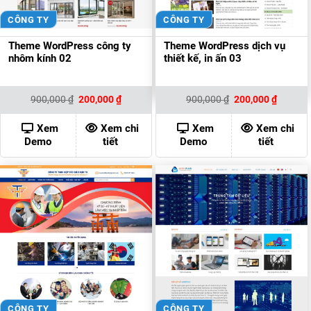
CÔNG TY
CÔNG TY
Theme WordPress công ty
Theme WordPress dịch vụ
nhôm kính 02
thiết kế, in ấn 03
Giá
Giá
Giá
Giá
900,000
₫
200,000
₫
900,000
₫
200,000
₫
gốc
hiện
gốc
hiện
là:
tại
là:
tại
900,000 ₫.
là:
900,000 ₫.
là:
Xem
Xem chi
Xem
Xem chi
200,000 ₫.
200,000
Demo
tiết
Demo
tiết
CÔNG TY
CÔNG TY