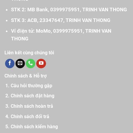
STK 2: MB Bank, 0399975951, TRINH VAN THONG
STK 3: ACB, 23347647, TRINH VAN THONG
Ví điện tử: MoMo, 0399975951, TRINH VAN
THONG
Liên kết cùng chúng tôi
Chính sách & Hỗ trợ
Câu hỏi thường gặp
Chính sách đặt hàng
Chính sách hoàn trả
Chính sách đổi trả
Chính sách kiểm hàng