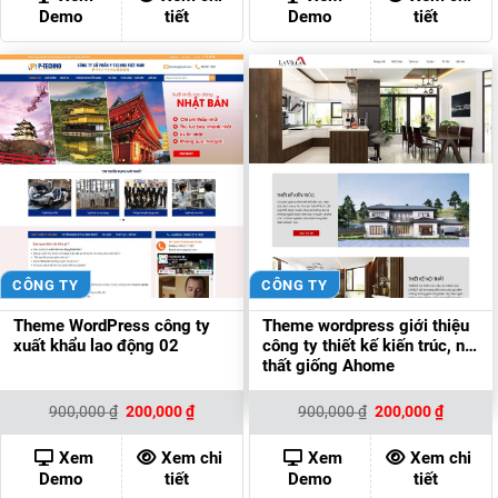
200,000 ₫.
200,000
Demo
tiết
Demo
tiết
CÔNG TY
CÔNG TY
Theme WordPress công ty
Theme wordpress giới thiệu
xuất khẩu lao động 02
công ty thiết kế kiến trúc, nội
thất giống Ahome
Giá
Giá
Giá
Giá
900,000
₫
200,000
₫
900,000
₫
200,000
₫
gốc
hiện
gốc
hiện
là:
tại
là:
tại
900,000 ₫.
là:
900,000 ₫.
là:
Xem
Xem chi
Xem
Xem chi
200,000 ₫.
200,000
Demo
tiết
Demo
tiết