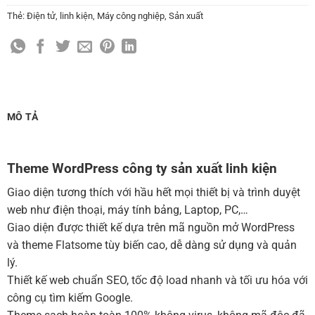
(+150,000 ₫)
Thẻ:
Điện tử
,
linh kiện
,
Máy công nghiệp
,
Sản xuất
Cài đặt SMTP Mail cho site Wordpress
(+100,000 ₫)
Thiết kế logo đơn giản để đăng web
(+300,000 ₫)
Chỉnh sửa site theo yêu cầu tuỳ chọn
(+2,000,000 ₫)
MUA THÊM TÊN MIỀN + HOSTING
MÔ TẢ
Tên miền quốc tế .com .net .org (1 năm)
(+350,000 ₫)
Tên miền Việt Nam .vn (1 năm)
(+550,000 ₫)
Theme WordPress công ty sản xuất linh kiện
Hosting 2GB SSD (1 năm)
(+700,000 ₫)
Giao diện tương thích với hầu hết mọi thiết bị và trình duyệt
Hosting 4GB SSD (1 năm)
(+1,000,000 ₫)
web như điện thoại, máy tính bảng, Laptop, PC,…
Giao diện được thiết kế dựa trên mã nguồn mở WordPress
Hosting 8GB SSD (1 năm)
(+1,200,000 ₫)
và theme Flatsome tùy biến cao, dễ dàng sử dụng và quản
lý.
Thiết kế web chuẩn SEO, tốc độ load nhanh và tối ưu hóa với
công cụ tìm kiếm Google.