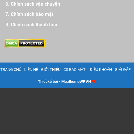
Chính sách vận chuyển
Chính sách bảo mật
Chính sách thanh toán
TRANG CHỦ
LIÊN HỆ
GIỚI THIỆU
CS BẢO MẬT
ĐIỀU KHOẢN
GIẢI ĐÁP
Thiết kế bởi - MuathemeWP.VN