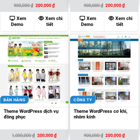
Giá
Giá
Giá
Giá
900,000
₫
200,000
₫
900,000
₫
200,000
₫
gốc
hiện
gốc
hiện
là:
tại
là:
tại
900,000 ₫.
là:
900,000 ₫.
là:
Xem
Xem chi
Xem
Xem chi
200,000 ₫.
200,000
Demo
tiết
Demo
tiết
BÁN HÀNG
CÔNG TY
Theme WordPress dịch vụ
Theme WordPress cơ khí,
đồng phục
nhôm kính
Giá
Giá
Giá
Giá
1,000,000
₫
200,000
₫
900,000
₫
200,000
₫
gốc
hiện
gốc
hiện