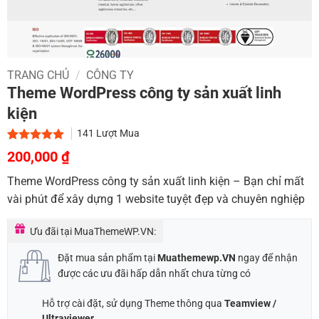
TRANG CHỦ
/
CÔNG TY
Theme WordPress công ty sản xuất linh
kiện
141
Lượt Mua
Giá
Giá
5.00
1
trên 5
200,000
₫
dựa trên
gốc
hiện
đánh giá
Theme WordPress công ty sản xuất linh kiện – Bạn chỉ mất
là:
tại
vài phút để xây dựng 1 website tuyệt đẹp và chuyên nghiệp
900,000 ₫.
là:
200,000 ₫.
Ưu đãi tại MuaThemeWP.VN:
Đặt mua sản phẩm tại
Muathemewp.VN
ngay để nhận
được các ưu đãi hấp dẫn nhất chưa từng có
Hỗ trợ cài đặt, sử dụng Theme thông qua
Teamview /
Ultraviewer