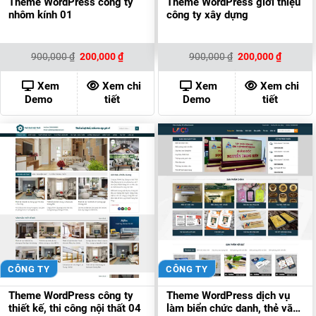
Theme WordPress công ty
Theme WordPress giới thiệu
nhôm kính 01
công ty xây dựng
Giá
Giá
Giá
Giá
900,000
₫
200,000
₫
900,000
₫
200,000
₫
gốc
hiện
gốc
hiện
là:
tại
là:
tại
900,000 ₫.
là:
900,000 ₫.
là:
Xem
Xem chi
Xem
Xem chi
200,000 ₫.
200,000
Demo
tiết
Demo
tiết
CÔNG TY
CÔNG TY
Theme WordPress công ty
Theme WordPress dịch vụ
thiết kế, thi công nội thất 04
làm biển chức danh, thẻ văn