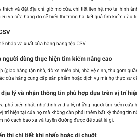
thích và đặt địa chỉ, giờ mở cửa, chi tiết liên hệ, mô tả, hình 
ệu và cửa hàng đó sẽ hiển thị trong hai kết quả tìm kiếm đầu ti
 CSV
thể nhập và xuất cửa hàng bằng tệp CSV.
 người dùng thực hiện tìm kiếm nâng cao
p (giao hàng tận nhà, đỗ xe miễn phí, nhà vệ sinh, thu gom qu
 các cửa hàng cung cấp sản phẩm hoặc dịch vụ mà họ thực sự c
địa lý và nhận thông tin phù hợp dựa trên vị trí hiệ
à phổ biến nhất: nhờ định vị địa lý, những người tìm kiếm cửa
vị trí hiện tại của họ mà không cần phải thêm bất kỳ thông tin 
m nó cách bao xa và tuyến đường được đề xuất là gì.
 thị chi tiết khi nhấp hoặc di chuột