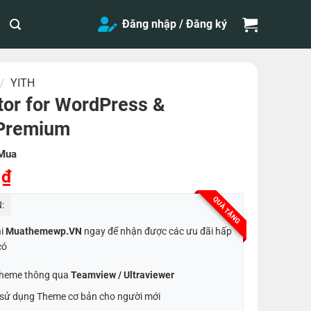
Đăng nhập / Đăng ký
/
YITH
tor for WordPress &
Premium
Mua
Giá
0
₫
hiện
QUÀ TẶNG
:
tại
0 ₫.
là:
ại
Muathemewp.VN
ngay để nhận được các ưu đãi hấp
50,000 ₫.
có
 Theme thông qua
Teamview / Ultraviewer
t sử dụng Theme cơ bản cho người mới