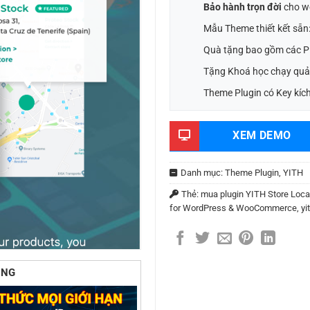
Bảo hành trọn đời
cho w
Mẫu Theme thiết kết sẵn
Quà tặng bao gồm các Pl
Tặng Khoá học chạy quả
Theme Plugin có Key kích
XEM DEMO
Danh mục:
Theme Plugin
,
YITH
Thẻ:
mua plugin YITH Store Loc
for WordPress & WooCommerce
,
yi
ÙNG