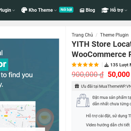
lugin
Kho Theme
Blog
Hỗ trợ
Trang Chủ
/
Theme Plugin
YITH Store Loca
WooCommerce 
135
Lượt 
5.00
2
trên
Giá
900,000
₫
50,00
5 dựa
gốc
trên
đánh
Ưu đãi tại MuaThemeWP.VN
là:
giá
900,00
Đặt mua sản phẩm t
dẫn nhất chưa từng 
Hỗ trợ cài đặt, sử dụng
Video hướng dẫn chi tiế