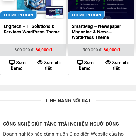
THEME PLUGIN
THEME PLUGIN
Engitech – IT Solutions &
SmartMag – Newspaper
Services WordPress Theme
Magazine & News
WordPress Theme
Giá
Giá
Giá
Giá
300,000
₫
80,000
₫
500,000
₫
80,000
₫
gốc
hiện
gốc
hiện
là:
tại
là:
tại
300,000 ₫.
là:
500,000 ₫.
là:
Xem
Xem chi
Xem
Xem chi
80,000 ₫.
80,000 ₫
Demo
tiết
Demo
tiết
TÍNH NĂNG NỔI BẬT
CÔNG NGHỆ GIÚP TĂNG TRẢI NGHIỆM NGƯỜI DÙNG
Doanh nghiệp nào cũng muốn Giao diện Website của họ