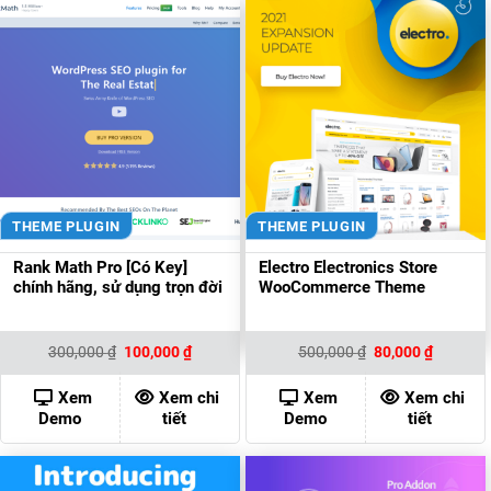
THEME PLUGIN
THEME PLUGIN
Rank Math Pro [Có Key]
Electro Electronics Store
chính hãng, sử dụng trọn đời
WooCommerce Theme
Giá
Giá
Giá
Giá
300,000
₫
100,000
₫
500,000
₫
80,000
₫
gốc
hiện
gốc
hiện
là:
tại
là:
tại
300,000 ₫.
là:
500,000 ₫.
là:
Xem
Xem chi
Xem
Xem chi
100,000 ₫.
80,000 ₫
Demo
tiết
Demo
tiết