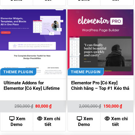
THEME PLUGIN
THEME PLUGIN
Ultimate Addons for
Elementor Pro [Có Key]
Elementor [Có Key] Lifetime
Chính hãng – Top #1 Kéo thả
Giá
Giá
Giá
Giá
250,000
₫
80,000
₫
2,000,000
₫
150,000
₫
gốc
hiện
gốc
hiện
là:
tại
là:
tại
250,000 ₫.
là:
2,000,000 ₫.
là:
Xem
Xem chi
Xem
Xem chi
80,000 ₫.
150,00
Demo
tiết
Demo
tiết