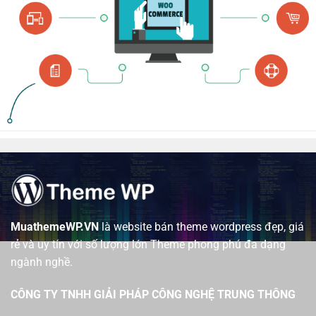
MuathemeWP.VN
là website bán theme wordpress đẹp, giá
rẻ và uy tín với số lượng lớn Theme phong phú đa dạng
ngành nghề.
CÔNG TY TNHH GIẢI PHÁP CÔNG NGHỆ TRUNG THÔNG