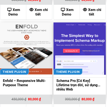
gốc
hiện
gốc
hiện
là:
tại
là:
tại
500,000 ₫.
là:
500,000 ₫.
là:
Xem
Xem chi
Xem
Xem chi
80,000 ₫.
80,000 ₫
Demo
tiết
Demo
tiết
THEME PLUGIN
THEME PLUGIN
Enfold – Responsive Multi-
Schema Pro [Có Key]
Purpose Theme
Lifetime trọn đời, sử dụng
nhiều Web
Giá
Giá
Giá
Giá
450,000
₫
80,000
₫
300,000
₫
80,000
₫
gốc
hiện
gốc
hiện
là:
tại
là:
tại