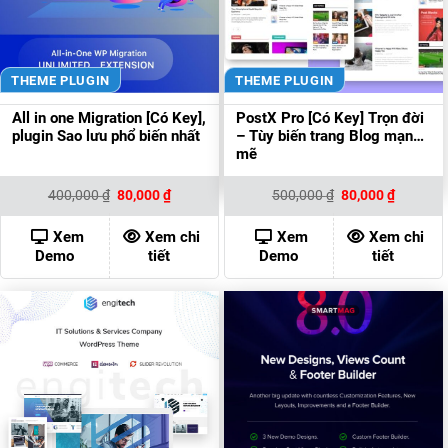
THEME PLUGIN
THEME PLUGIN
All in one Migration [Có Key],
PostX Pro [Có Key] Trọn đời
plugin Sao lưu phổ biến nhất
– Tùy biến trang Blog mạnh
mẽ
Giá
Giá
Giá
Giá
400,000
₫
80,000
₫
500,000
₫
80,000
₫
gốc
hiện
gốc
hiện
là:
tại
là:
tại
400,000 ₫.
là:
500,000 ₫.
là:
Xem
Xem chi
Xem
Xem chi
80,000 ₫.
80,000 ₫
Demo
tiết
Demo
tiết