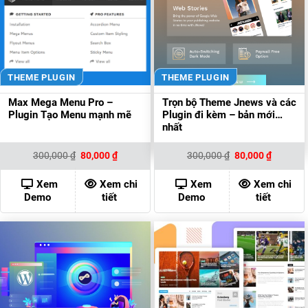
THEME PLUGIN
THEME PLUGIN
Max Mega Menu Pro –
Trọn bộ Theme Jnews và các
Plugin Tạo Menu mạnh mẽ
Plugin đi kèm – bản mới
nhất
Giá
Giá
Giá
Giá
300,000
₫
80,000
₫
300,000
₫
80,000
₫
gốc
hiện
gốc
hiện
là:
tại
là:
tại
300,000 ₫.
là:
300,000 ₫.
là:
Xem
Xem chi
Xem
Xem chi
80,000 ₫.
80,000 ₫
Demo
tiết
Demo
tiết