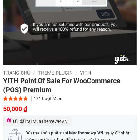
TRANG CHỦ
/
THEME PLUGIN
/
YITH
YITH Point Of Sale For WooCommerce
(POS) Premium
121
Lượt Mua
Giá
Giá
5.00
1
trên 5
50,000
₫
dựa trên
gốc
hiện
đánh giá
Ưu đãi tại MuaThemeWP.VN:
là:
tại
800,000 ₫.
là:
Đặt mua sản phẩm tại
Muathemewp.VN
ngay để nhận
được các ưu đãi hấp dẫn nhất chưa từng có