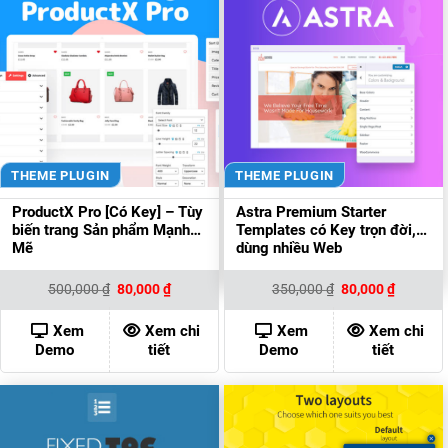
THEME PLUGIN
THEME PLUGIN
ProductX Pro [Có Key] – Tùy
Astra Premium Starter
biến trang Sản phẩm Mạnh
Templates có Key trọn đời,
Mẽ
dùng nhiều Web
Giá
Giá
Giá
Giá
500,000
₫
80,000
₫
350,000
₫
80,000
₫
gốc
hiện
gốc
hiện
là:
tại
là:
tại
500,000 ₫.
là:
350,000 ₫.
là:
Xem
Xem chi
Xem
Xem chi
80,000 ₫.
80,000 ₫
Demo
tiết
Demo
tiết