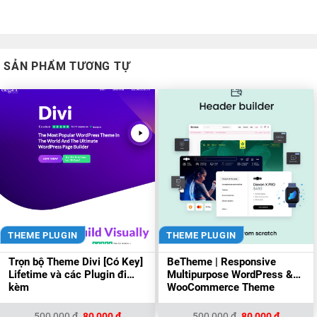
SẢN PHẨM TƯƠNG TỰ
THEME PLUGIN
THEME PLUGIN
Trọn bộ Theme Divi [Có Key]
BeTheme | Responsive
Lifetime và các Plugin đi
Multipurpose WordPress &
kèm
WooCommerce Theme
Giá
Giá
Giá
Giá
500,000
₫
80,000
₫
500,000
₫
80,000
₫