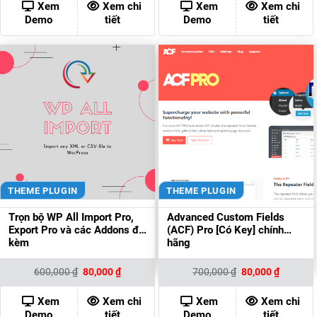
450,000 ₫.
là:
300,000 ₫.
là:
Xem
Xem chi
Xem
Xem chi
80,000 ₫.
80,000 ₫
Demo
tiết
Demo
tiết
THEME PLUGIN
THEME PLUGIN
Trọn bộ WP All Import Pro,
Advanced Custom Fields
Export Pro và các Addons đi
(ACF) Pro [Có Key] chính
kèm
hãng
Giá
Giá
Giá
Giá
600,000
₫
80,000
₫
700,000
₫
80,000
₫
gốc
hiện
gốc
hiện
là:
tại
là:
tại
600,000 ₫.
là:
700,000 ₫.
là:
Xem
Xem chi
Xem
Xem chi
80,000 ₫.
80,000 ₫
Demo
tiết
Demo
tiết