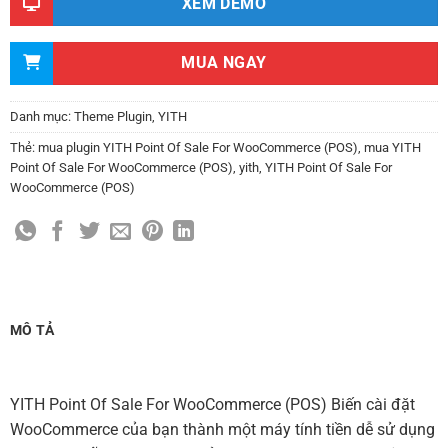
XEM DEMO
MUA NGAY
Danh mục:
Theme Plugin
,
YITH
Thẻ:
mua plugin YITH Point Of Sale For WooCommerce (POS)
,
mua YITH
Point Of Sale For WooCommerce (POS)
,
yith
,
YITH Point Of Sale For
WooCommerce (POS)
MÔ TẢ
YITH Point Of Sale For WooCommerce (POS) Biến cài đặt
WooCommerce của bạn thành một máy tính tiền dễ sử dụng