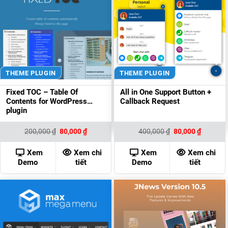
THEME PLUGIN
THEME PLUGIN
Fixed TOC – Table Of
All in One Support Button +
Contents for WordPress
Callback Request
plugin
Giá
Giá
Giá
Giá
200,000
₫
80,000
₫
400,000
₫
80,000
₫
gốc
hiện
gốc
hiện
là:
tại
là:
tại
200,000 ₫.
là:
400,000 ₫.
là:
Xem
Xem chi
Xem
Xem chi
80,000 ₫.
80,000 ₫
Demo
tiết
Demo
tiết