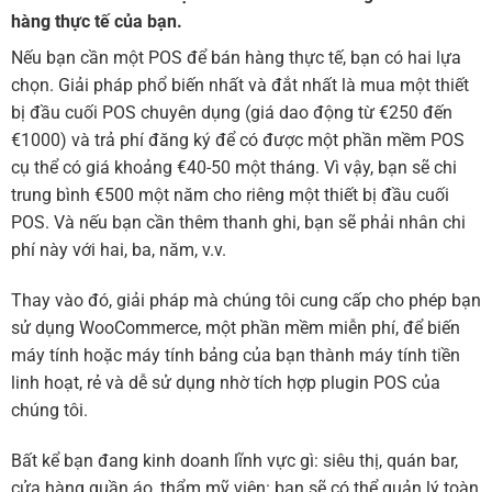
hàng thực tế của bạn.
Nếu bạn cần một POS để bán hàng thực tế, bạn có hai lựa
chọn. Giải pháp phổ biến nhất và đắt nhất là mua một thiết
bị đầu cuối POS chuyên dụng (giá dao động từ €250 đến
€1000) và trả phí đăng ký để có được một phần mềm POS
cụ thể có giá khoảng €40-50 một tháng. Vì vậy, bạn sẽ chi
trung bình €500 một năm cho riêng một thiết bị đầu cuối
POS. Và nếu bạn cần thêm thanh ghi, bạn sẽ phải nhân chi
phí này với hai, ba, năm, v.v.
Thay vào đó, giải pháp mà chúng tôi cung cấp cho phép bạn
sử dụng WooCommerce, một phần mềm miễn phí, để biến
máy tính hoặc máy tính bảng của bạn thành máy tính tiền
linh hoạt, rẻ và dễ sử dụng nhờ tích hợp plugin POS của
chúng tôi.
Bất kể bạn đang kinh doanh lĩnh vực gì: siêu thị, quán bar,
cửa hàng quần áo, thẩm mỹ viện: bạn sẽ có thể quản lý toàn