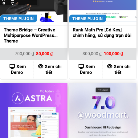
THEME PLUGIN
THEME PLUGIN
Theme Bridge – Creative
Rank Math Pro [Có Key]
Multipurpose WordPress
chính hãng, sử dụng trọn đời
Theme
Giá
Giá
Giá
Giá
700,000
₫
80,000
₫
300,000
₫
100,000
₫
gốc
hiện
gốc
hiện
là:
tại
là:
tại
700,000 ₫.
là:
300,000 ₫.
là:
Xem
Xem chi
Xem
Xem chi
80,000 ₫.
100,000
Demo
tiết
Demo
tiết