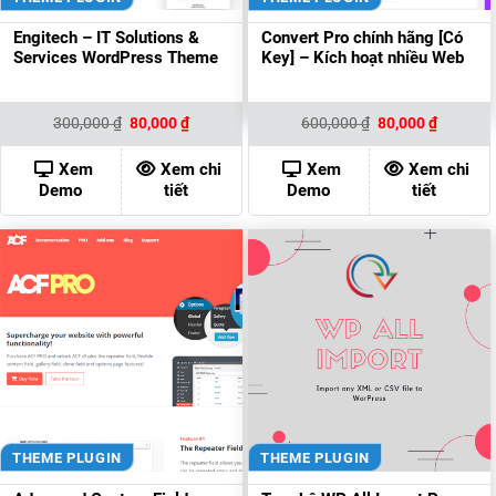
Engitech – IT Solutions &
Convert Pro chính hãng [Có
Services WordPress Theme
Key] – Kích hoạt nhiều Web
Giá
Giá
Giá
Giá
300,000
₫
80,000
₫
600,000
₫
80,000
₫
gốc
hiện
gốc
hiện
là:
tại
là:
tại
300,000 ₫.
là:
600,000 ₫.
là:
Xem
Xem chi
Xem
Xem chi
80,000 ₫.
80,000 ₫
Demo
tiết
Demo
tiết
THEME PLUGIN
THEME PLUGIN