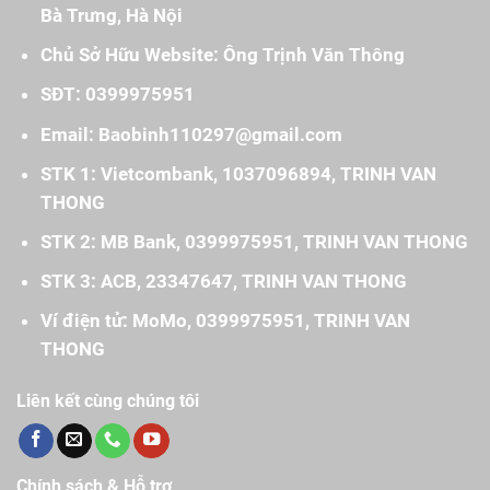
Bà Trưng, Hà Nội
Chủ Sở Hữu Website: Ông Trịnh Văn Thông
SĐT: 0399975951
Email: Baobinh110297@gmail.com
STK 1: Vietcombank, 1037096894, TRINH VAN
THONG
STK 2: MB Bank, 0399975951, TRINH VAN THONG
STK 3: ACB, 23347647, TRINH VAN THONG
Ví điện tử: MoMo, 0399975951, TRINH VAN
THONG
Liên kết cùng chúng tôi
Chính sách & Hỗ trợ