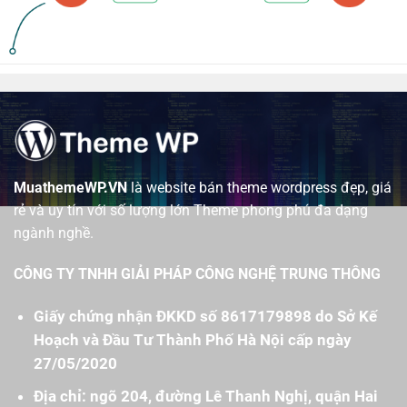
MuathemeWP.VN
là website bán theme wordpress đẹp, giá
rẻ và uy tín với số lượng lớn Theme phong phú đa dạng
ngành nghề.
CÔNG TY TNHH GIẢI PHÁP CÔNG NGHỆ TRUNG THÔNG
Giấy chứng nhận ĐKKD số 8617179898 do Sở Kế
Hoạch và Đầu Tư Thành Phố Hà Nội cấp ngày
27/05/2020
Địa chỉ: ngõ 204, đường Lê Thanh Nghị, quận Hai