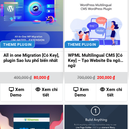
THEME PLUGIN
THEME PLUGIN
All in one Migration [Có Key],
WPML Multilingual CMS [Có
plugin Sao lưu phổ biến nhất
Key] – Tạo Website Đa ngôn
ngữ
Giá
Giá
Giá
Giá
400,000
₫
80,000
₫
700,000
₫
200,000
₫
gốc
hiện
gốc
hiện
là:
tại
là:
tại
400,000 ₫.
là:
700,000 ₫.
là:
Xem
Xem chi
Xem
Xem chi
80,000 ₫.
200,000
Demo
tiết
Demo
tiết