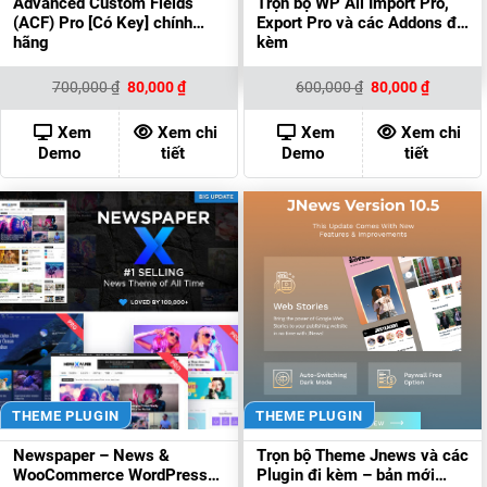
Advanced Custom Fields
Trọn bộ WP All Import Pro,
(ACF) Pro [Có Key] chính
Export Pro và các Addons đi
hãng
kèm
Giá
Giá
Giá
Giá
700,000
₫
80,000
₫
600,000
₫
80,000
₫
gốc
hiện
gốc
hiện
là:
tại
là:
tại
700,000 ₫.
là:
600,000 ₫.
là:
Xem
Xem chi
Xem
Xem chi
80,000 ₫.
80,000 ₫
Demo
tiết
Demo
tiết
THEME PLUGIN
THEME PLUGIN
Newspaper – News &
Trọn bộ Theme Jnews và các
WooCommerce WordPress
Plugin đi kèm – bản mới