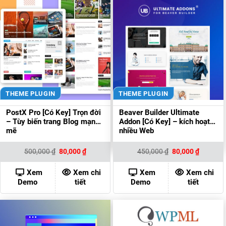
THEME PLUGIN
THEME PLUGIN
PostX Pro [Có Key] Trọn đời
Beaver Builder Ultimate
– Tùy biến trang Blog mạnh
Addon [Có Key] – kích hoạt
mẽ
nhiều Web
Giá
Giá
Giá
Giá
500,000
₫
80,000
₫
450,000
₫
80,000
₫
gốc
hiện
gốc
hiện
là:
tại
là:
tại
500,000 ₫.
là:
450,000 ₫.
là:
Xem
Xem chi
Xem
Xem chi
80,000 ₫.
80,000 ₫
Demo
tiết
Demo
tiết