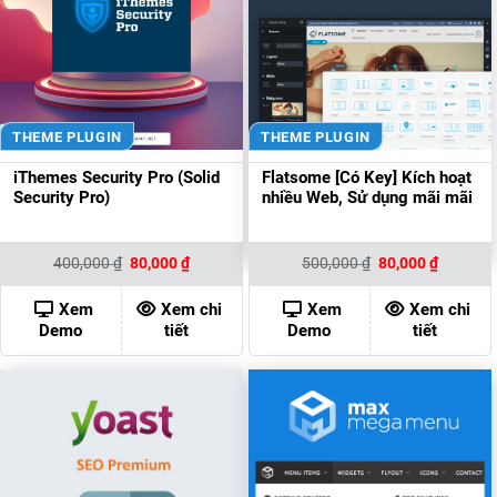
THEME PLUGIN
THEME PLUGIN
iThemes Security Pro (Solid
Flatsome [Có Key] Kích hoạt
Security Pro)
nhiều Web, Sử dụng mãi mãi
Giá
Giá
Giá
Giá
400,000
₫
80,000
₫
500,000
₫
80,000
₫
gốc
hiện
gốc
hiện
là:
tại
là:
tại
400,000 ₫.
là:
500,000 ₫.
là:
Xem
Xem chi
Xem
Xem chi
80,000 ₫.
80,000 ₫
Demo
tiết
Demo
tiết