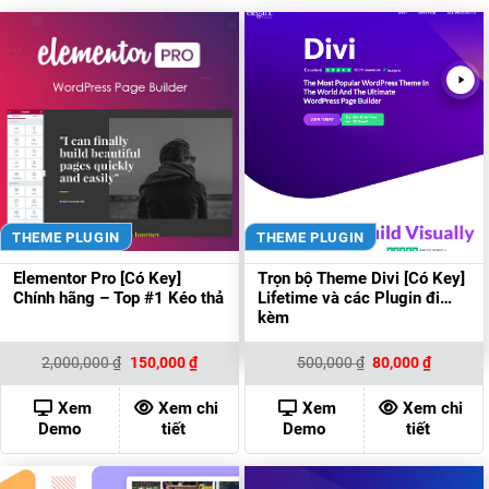
THEME PLUGIN
THEME PLUGIN
Elementor Pro [Có Key]
Trọn bộ Theme Divi [Có Key]
Chính hãng – Top #1 Kéo thả
Lifetime và các Plugin đi
kèm
Giá
Giá
Giá
Giá
2,000,000
₫
150,000
₫
500,000
₫
80,000
₫
gốc
hiện
gốc
hiện
là:
tại
là:
tại
2,000,000 ₫.
là:
500,000 ₫.
là:
Xem
Xem chi
Xem
Xem chi
150,000 ₫.
80,000 ₫
Demo
tiết
Demo
tiết