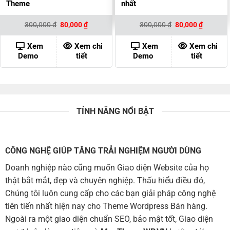
Theme
nhất
Giá
Giá
Giá
Giá
300,000
₫
80,000
₫
300,000
₫
80,000
₫
gốc
hiện
gốc
hiện
là:
tại
là:
tại
300,000 ₫.
là:
300,000 ₫.
là:
Xem
Xem chi
Xem
Xem chi
80,000 ₫.
80,000 ₫
Demo
tiết
Demo
tiết
TÍNH NĂNG NỔI BẬT
CÔNG NGHỆ GIÚP TĂNG TRẢI NGHIỆM NGƯỜI DÙNG
Doanh nghiệp nào cũng muốn Giao diện Website của họ
thật bắt mắt, đẹp và chuyên nghiệp. Thấu hiểu điều đó,
Chúng tôi luôn cung cấp cho các bạn giải pháp công nghệ
tiên tiến nhất hiện nay cho Theme Wordpress Bán hàng.
Ngoài ra một giao diện chuẩn SEO, bảo mật tốt, Giao diện