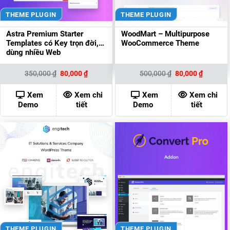
THEME PLUGIN
THEME PLUGIN
Astra Premium Starter
WoodMart – Multipurpose
Templates có Key trọn đời,
WooCommerce Theme
dùng nhiều Web
Giá
Giá
Giá
Giá
350,000
₫
80,000
₫
500,000
₫
80,000
₫
gốc
hiện
gốc
hiện
là:
tại
là:
tại
350,000 ₫.
là:
500,000 ₫.
là:
Xem
Xem chi
Xem
Xem chi
80,000 ₫.
80,000 ₫
Demo
tiết
Demo
tiết
THEME PLUGIN
THEME PLUGIN