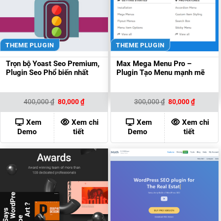
THEME PLUGIN
THEME PLUGIN
Trọn bộ Yoast Seo Premium,
Max Mega Menu Pro –
Plugin Seo Phổ biến nhất
Plugin Tạo Menu mạnh mẽ
Giá
Giá
Giá
Giá
400,000
₫
80,000
₫
300,000
₫
80,000
₫
gốc
hiện
gốc
hiện
là:
tại
là:
tại
400,000 ₫.
là:
300,000 ₫.
là:
Xem
Xem chi
Xem
Xem chi
80,000 ₫.
80,000 ₫
Demo
tiết
Demo
tiết