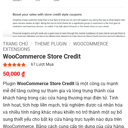
TRANG CHỦ
/
THEME PLUGIN
/
WOOCOMMERCE
EXTENSIONS
WooCommerce Store Credit
67
Lượt Mua
Giá
Giá
5.00
2
trên 5
50,000
₫
dựa trên
gốc
hiện
đánh giá
Plugin
WooCommerce Store Credit
là một công cụ mạnh
là:
tại
mẽ để tăng cường sự tham gia và lòng trung thành của
700,000 ₫.
là:
khách hàng trong các cửa hàng thương mại điện tử. Tính
50,000 ₫.
linh hoạt, tích hợp liền mạch, trải nghiệm được cá nhân hóa
và nhiều tính năng khác nhau khiến nó trở thành một sự bổ
sung thiết yếu cho bất kỳ cửa hàng trực tuyến nào dựa trên
WooCommerce. Bằng cách cung cấp tín dụng của cửa hàng,