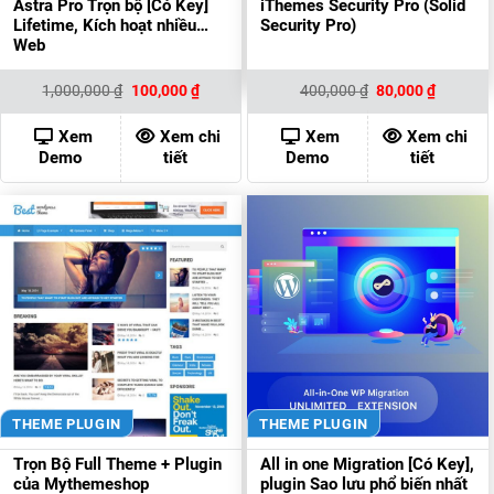
Astra Pro Trọn bộ [Có Key]
iThemes Security Pro (Solid
Lifetime, Kích hoạt nhiều
Security Pro)
Web
Giá
Giá
Giá
Giá
1,000,000
₫
100,000
₫
400,000
₫
80,000
₫
gốc
hiện
gốc
hiện
là:
tại
là:
tại
1,000,000 ₫.
là:
400,000 ₫.
là:
Xem
Xem chi
Xem
Xem chi
100,000 ₫.
80,000 ₫
Demo
tiết
Demo
tiết
THEME PLUGIN
THEME PLUGIN
Trọn Bộ Full Theme + Plugin
All in one Migration [Có Key],
của Mythemeshop
plugin Sao lưu phổ biến nhất