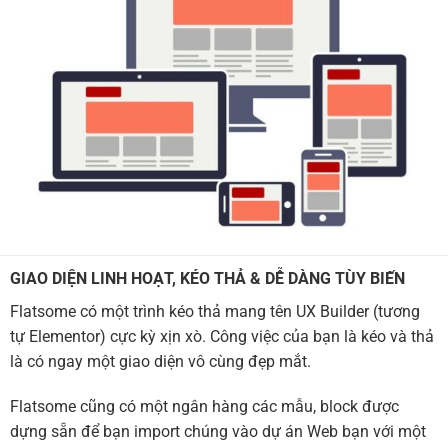
GIAO DIỆN LINH HOẠT, KÉO THẢ & DỄ DÀNG TÙY BIẾN
Flatsome có một trình kéo thả mang tên UX Builder (tương
tự Elementor) cực kỳ xịn xò. Công việc của bạn là kéo và thả
là có ngay một giao diện vô cùng đẹp mắt.
Flatsome cũng có một ngân hàng các mẫu, block được
dựng sẵn để bạn import chúng vào dự án Web bạn với một