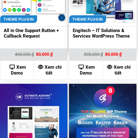
THEME PLUGIN
THEME PLUGIN
All in One Support Button +
Engitech – IT Solutions &
Callback Request
Services WordPress Theme
Giá
Giá
Giá
Giá
400,000
₫
80,000
₫
300,000
₫
80,000
₫
gốc
hiện
gốc
hiện
là:
tại
là:
tại
400,000 ₫.
là:
300,000 ₫.
là:
Xem
Xem chi
Xem
Xem chi
80,000 ₫.
80,000 ₫
Demo
tiết
Demo
tiết