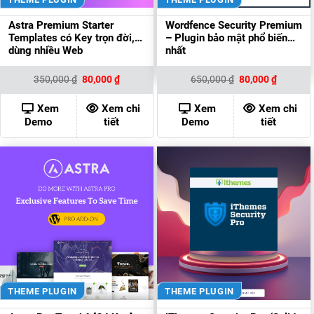
Astra Premium Starter
Wordfence Security Premium
Templates có Key trọn đời,
– Plugin bảo mật phổ biến
dùng nhiều Web
nhất
Giá
Giá
Giá
Giá
350,000
₫
80,000
₫
650,000
₫
80,000
₫
gốc
hiện
gốc
hiện
là:
tại
là:
tại
350,000 ₫.
là:
650,000 ₫.
là:
Xem
Xem chi
Xem
Xem chi
80,000 ₫.
80,000 ₫
Demo
tiết
Demo
tiết
THEME PLUGIN
THEME PLUGIN