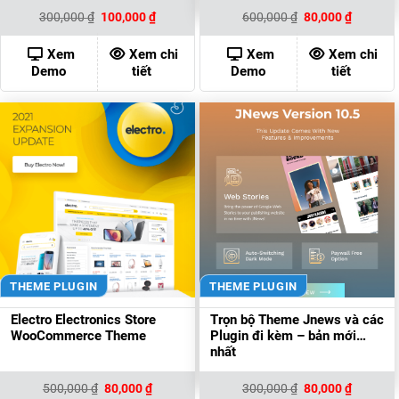
Giá
Giá
Giá
Giá
300,000
₫
100,000
₫
600,000
₫
80,000
₫
gốc
hiện
gốc
hiện
là:
tại
là:
tại
300,000 ₫.
là:
600,000 ₫.
là:
Xem
Xem chi
Xem
Xem chi
100,000 ₫.
80,000 ₫
Demo
tiết
Demo
tiết
THEME PLUGIN
THEME PLUGIN
Electro Electronics Store
Trọn bộ Theme Jnews và các
WooCommerce Theme
Plugin đi kèm – bản mới
nhất
Giá
Giá
Giá
Giá
500,000
₫
80,000
₫
300,000
₫
80,000
₫
gốc
hiện
gốc
hiện