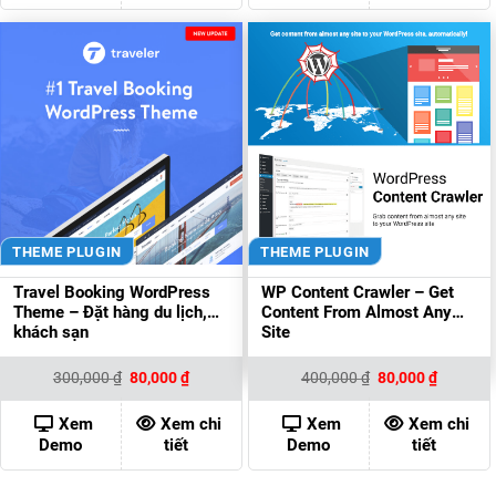
THEME PLUGIN
THEME PLUGIN
Travel Booking WordPress
WP Content Crawler – Get
Theme – Đặt hàng du lịch,
Content From Almost Any
khách sạn
Site
Giá
Giá
Giá
Giá
300,000
₫
80,000
₫
400,000
₫
80,000
₫
gốc
hiện
gốc
hiện
là:
tại
là:
tại
300,000 ₫.
là:
400,000 ₫.
là:
Xem
Xem chi
Xem
Xem chi
80,000 ₫.
80,000 ₫
Demo
tiết
Demo
tiết