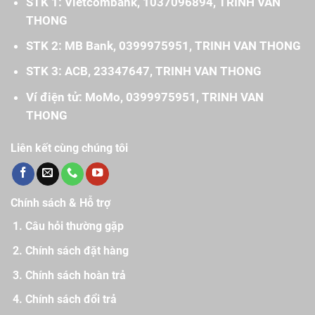
STK 1: Vietcombank, 1037096894, TRINH VAN
THONG
STK 2: MB Bank, 0399975951, TRINH VAN THONG
STK 3: ACB, 23347647, TRINH VAN THONG
Ví điện tử: MoMo, 0399975951, TRINH VAN
THONG
Liên kết cùng chúng tôi
Chính sách & Hỗ trợ
Câu hỏi thường gặp
Chính sách đặt hàng
Chính sách hoàn trả
Chính sách đổi trả