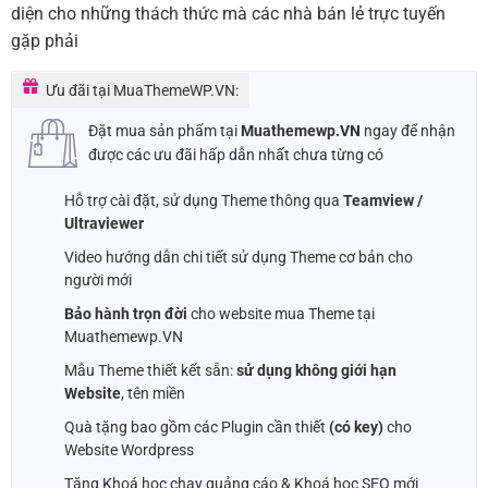
diện cho những thách thức mà các nhà bán lẻ trực tuyến
gặp phải
Ưu đãi tại MuaThemeWP.VN:
Đặt mua sản phẩm tại
Muathemewp.VN
ngay để nhận
được các ưu đãi hấp dẫn nhất chưa từng có
Hỗ trợ cài đặt, sử dụng Theme thông qua
Teamview /
Ultraviewer
Video hướng dẫn chi tiết sử dụng Theme cơ bản cho
người mới
Bảo hành trọn đời
cho website mua Theme tại
Muathemewp.VN
Mẫu Theme thiết kết sẵn:
sử dụng không giới hạn
Website
, tên miền
Quà tặng bao gồm các Plugin cần thiết
(có key)
cho
Website Wordpress
Tặng Khoá học chạy quảng cáo & Khoá học SEO mới