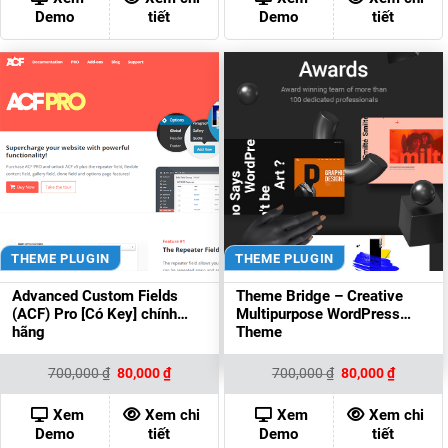
80,000 ₫.
80,000 ₫
Demo
tiết
Demo
tiết
THEME PLUGIN
THEME PLUGIN
Advanced Custom Fields
Theme Bridge – Creative
(ACF) Pro [Có Key] chính
Multipurpose WordPress
hãng
Theme
Giá
Giá
Giá
Giá
700,000
₫
80,000
₫
700,000
₫
80,000
₫
gốc
hiện
gốc
hiện
là:
tại
là:
tại
700,000 ₫.
là:
700,000 ₫.
là:
Xem
Xem chi
Xem
Xem chi
80,000 ₫.
80,000 ₫
Demo
tiết
Demo
tiết