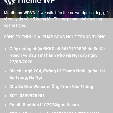
MuathemeWP.VN
là website bán theme wordpress đẹp, giá
rẻ và uy tín với số lượng lớn Theme phong phú đa dạng
ngành nghề.
CÔNG TY TNHH GIẢI PHÁP CÔNG NGHỆ TRUNG THÔNG
Giấy chứng nhận ĐKKD số 8617179898 do Sở Kế
Hoạch và Đầu Tư Thành Phố Hà Nội cấp ngày
27/05/2020
Địa chỉ: ngõ 204, đường Lê Thanh Nghị, quận Hai
Bà Trưng, Hà Nội
Chủ Sở Hữu Website: Ông Trịnh Văn Thông
SĐT: 0399975951
Email: Baobinh110297@gmail.com