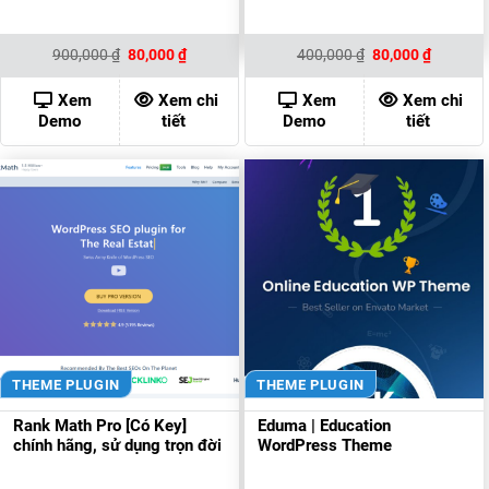
Giá
Giá
Giá
Giá
900,000
₫
80,000
₫
400,000
₫
80,000
₫
gốc
hiện
gốc
hiện
là:
tại
là:
tại
900,000 ₫.
là:
400,000 ₫.
là:
Xem
Xem chi
Xem
Xem chi
80,000 ₫.
80,000 ₫
Demo
tiết
Demo
tiết
THEME PLUGIN
THEME PLUGIN
Rank Math Pro [Có Key]
Eduma | Education
chính hãng, sử dụng trọn đời
WordPress Theme