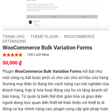
TRANG CHỦ
/
THEME PLUGIN
/
WOOCOMMERCE
EXTENSIONS
WooCommerce Bulk Variation Forms
106
Lượt Mua
Giá
Giá
5.00
1
trên 5
50,000
₫
dựa trên
gốc
hiện
đánh giá
Plugin
WooCommerce Bulk Variation Forms
nổi bật như
là:
tại
một công cụ bắt buộc phải có cho các chủ sở hữu cửa hàng
700,000 ₫.
là:
thương mại điện tử đang tìm cách nâng cao trải nghiệm của
50,000 ₫.
khách hàng, hợp lý hóa hoạt động của họ và tăng doanh số
bán hàng. Từ quản lý biến thể đơn giản hóa và giao diện
người dùng trực quan đến thiết kế thân thiện với thiết bị di
động và tùy chỉnh nâng cao, plugin cung cấp giải pháp toàn