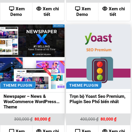
là:
tại
là:
tại
500,000 ₫.
là:
300,000 ₫.
là:
Xem
Xem chi
Xem
Xem chi
80,000 ₫.
80,000 ₫
Demo
tiết
Demo
tiết
THEME PLUGIN
THEME PLUGIN
Newspaper – News &
Trọn bộ Yoast Seo Premium,
WooCommerce WordPress
Plugin Seo Phổ biến nhất
Theme
Giá
Giá
Giá
Giá
300,000
₫
80,000
₫
400,000
₫
80,000
₫
gốc
hiện
gốc
hiện
là:
tại
là:
tại
300,000 ₫.
là:
400,000 ₫.
là:
Xem
Xem chi
Xem
Xem chi