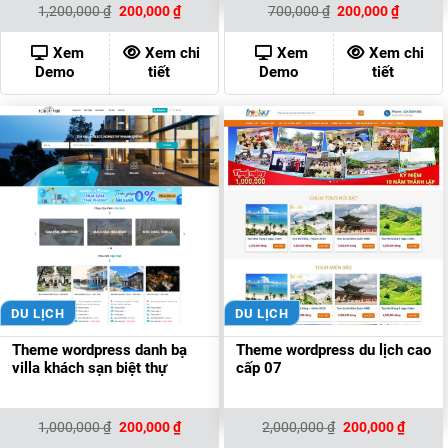
Giá
Giá
Giá
Giá
1,200,000
₫
200,000
₫
700,000
₫
200,000
₫
gốc
hiện
gốc
hiện
là:
tại
là:
tại
1,200,000 ₫.
là:
700,000 ₫.
là:
Xem
Xem chi
Xem
Xem chi
200,000 ₫.
200,000
Demo
tiết
Demo
tiết
DU LỊCH
DU LỊCH
Theme wordpress danh bạ
Theme wordpress du lịch cao
villa khách sạn biệt thự
cấp 07
Giá
Giá
Giá
Giá
1,000,000
₫
200,000
₫
2,000,000
₫
200,000
₫
gốc
hiện
gốc
hiện