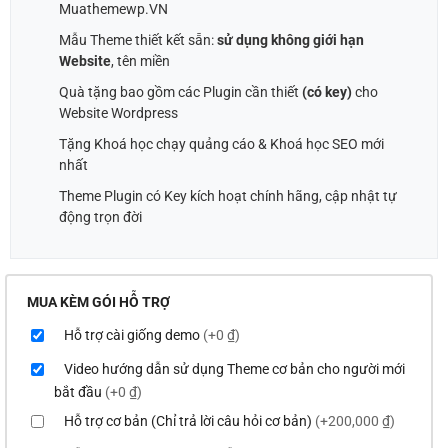
Muathemewp.VN
Mẫu Theme thiết kết sẵn:
sử dụng không giới hạn
Website
, tên miền
Quà tặng bao gồm các Plugin cần thiết
(có key)
cho
Website Wordpress
Tặng Khoá học chạy quảng cáo & Khoá học SEO mới
nhất
Theme Plugin có Key kích hoạt chính hãng, cập nhật tự
động trọn đời
MUA KÈM GÓI HỖ TRỢ
Hỗ trợ cài giống demo
(+0 ₫)
Video hướng dẫn sử dụng Theme cơ bản cho người mới
bắt đầu
(+0 ₫)
Hỗ trợ cơ bản (Chỉ trả lời câu hỏi cơ bản)
(+200,000 ₫)