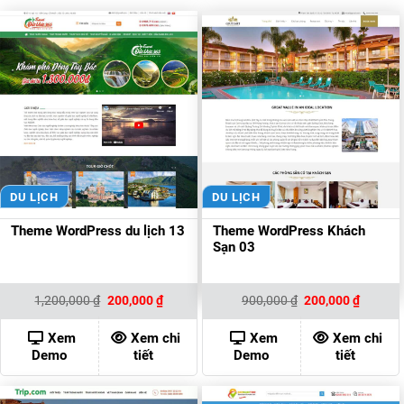
DU LỊCH
DU LỊCH
Theme WordPress du lịch 13
Theme WordPress Khách
Sạn 03
Giá
Giá
Giá
Giá
1,200,000
₫
200,000
₫
900,000
₫
200,000
₫
gốc
hiện
gốc
hiện
là:
tại
là:
tại
1,200,000 ₫.
là:
900,000 ₫.
là:
Xem
Xem chi
Xem
Xem chi
200,000 ₫.
200,000
Demo
tiết
Demo
tiết