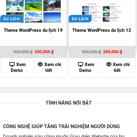
DU LỊCH
DU LỊCH
Theme WordPress du lịch 19
Theme WordPress du lịch 12
Giá
Giá
Giá
Giá
900,000
₫
200,000
₫
900,000
₫
200,000
₫
gốc
hiện
gốc
hiện
là:
tại
là:
tại
900,000 ₫.
là:
900,000 ₫.
là:
Xem
Xem chi
Xem
Xem chi
200,000 ₫.
200,000
Demo
tiết
Demo
tiết
TÍNH NĂNG NỔI BẬT
CÔNG NGHỆ GIÚP TĂNG TRẢI NGHIỆM NGƯỜI DÙNG
Doanh nghiệp nào cũng muốn Giao diện Website của họ