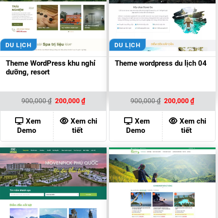
DU LỊCH
DU LỊCH
Theme WordPress khu nghỉ
Theme wordpress du lịch 04
dưỡng, resort
Giá
Giá
Giá
Giá
900,000
₫
200,000
₫
900,000
₫
200,000
₫
gốc
hiện
gốc
hiện
là:
tại
là:
tại
900,000 ₫.
là:
900,000 ₫.
là:
Xem
Xem chi
Xem
Xem chi
200,000 ₫.
200,000
Demo
tiết
Demo
tiết