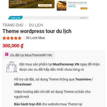
TRANG CHỦ
/
DU LỊCH
Theme wordpress tour du lịch
36
Lượt Mua
Giá
Giá
5.00
2
trên 5
300,000
₫
dựa trên
gốc
hiện
đánh giá
Ưu đãi tại MuaThemeWP.VN:
là:
tại
700,000 ₫.
là:
Đặt mua sản phẩm tại
Muathemewp.VN
ngay để nhận
300,000 ₫.
được các ưu đãi hấp dẫn nhất chưa từng có
Hỗ trợ cài đặt, sử dụng Theme thông qua
Teamview /
Ultraviewer
Video hướng dẫn chi tiết sử dụng Theme cơ bản cho
người mới
Bảo hành trọn đời
cho website mua Theme tại