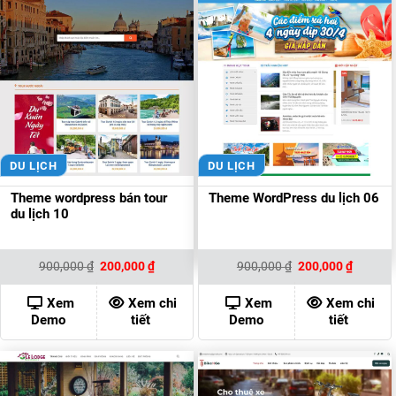
DU LỊCH
DU LỊCH
Theme wordpress bán tour
Theme WordPress du lịch 06
du lịch 10
Giá
Giá
Giá
Giá
900,000
₫
200,000
₫
900,000
₫
200,000
₫
gốc
hiện
gốc
hiện
là:
tại
là:
tại
900,000 ₫.
là:
900,000 ₫.
là:
Xem
Xem chi
Xem
Xem chi
200,000 ₫.
200,000
Demo
tiết
Demo
tiết