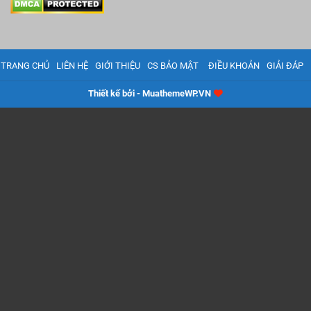
TRANG CHỦ
LIÊN HỆ
GIỚI THIỆU
CS BẢO MẬT
ĐIỀU KHOẢN
GIẢI ĐÁP
Thiết kế bởi - MuathemeWP.VN