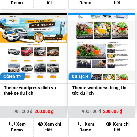
Demo
tiết
Demo
tiết
CÔNG TY
DU LỊCH
Theme wordpress dịch vụ
Theme wordpress blog, tin
thuê xe du lịch
tức du lịch
Giá
Giá
Giá
Giá
900,000
₫
200,000
₫
900,000
₫
200,000
₫
gốc
hiện
gốc
hiện
là:
tại
là:
tại
900,000 ₫.
là:
900,000 ₫.
là:
Xem
Xem chi
Xem
Xem chi
200,000 ₫.
200,000
Demo
tiết
Demo
tiết