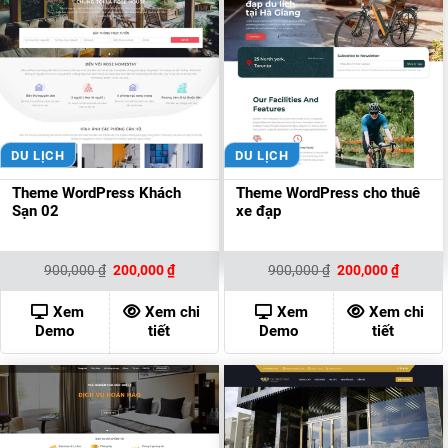
DU LỊCH
DU LỊCH
Theme WordPress Khách
Theme WordPress cho thuê
Sạn 02
xe đạp
Giá
Giá
Giá
Giá
900,000
₫
200,000
₫
900,000
₫
200,000
₫
gốc
hiện
gốc
hiện
là:
tại
là:
tại
900,000 ₫.
là:
900,000 ₫.
là:
Xem
Xem chi
Xem
Xem chi
200,000 ₫.
200,000
Demo
tiết
Demo
tiết