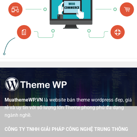
MuathemeWP.VN
là website bán theme wordpress đẹp, giá
rẻ và uy tín với số lượng lớn Theme phong phú đa dạng
ngành nghề.
CÔNG TY TNHH GIẢI PHÁP CÔNG NGHỆ TRUNG THÔNG