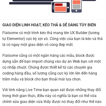
GIAO DIỆN LINH HOẠT, KÉO THẢ & DỄ DÀNG TÙY BIẾN
Flatsome có một trình kéo thả mang tên UX Builder (tương
tự Elementor) cực kỳ xịn xò. Công việc của bạn là kéo và thả
là có ngay một giao diện vô cùng đẹp mắt.
Flatsome cũng có một ngân hàng các mẫu, block được
dựng sẵn để bạn import chúng vào dự án Web bạn với một
cú nhấp chuột. Chúng được thiết kế từ các chuyên gia
coding hàng đầu, số lượng cũng cực kỳ lớn lên đến hàng
trăm mẫu và block cho bạn thoải mái lựa chọn.
Với tính năng Live Time bạn quan sát được những thay đổi
trong thời gian thực, điều này có nghĩa là bạn có thể vừa
chỉnh sửa giao diện vừa thấy được nó thay đổi như thế nào