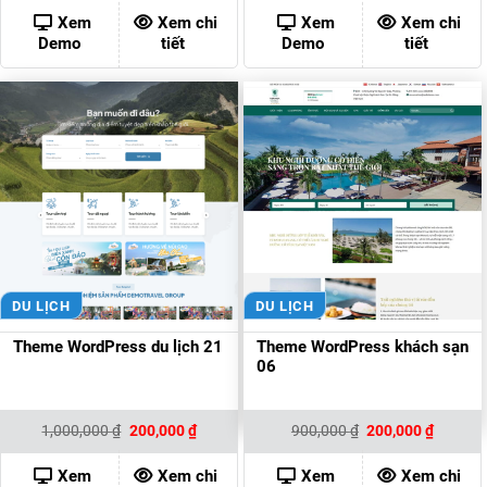
là:
tại
là:
tại
1,000,000 ₫.
là:
2,000,000 ₫.
là:
Xem
Xem chi
Xem
Xem chi
200,000 ₫.
200,00
Demo
tiết
Demo
tiết
DU LỊCH
DU LỊCH
Theme WordPress du lịch 21
Theme WordPress khách sạn
06
Giá
Giá
Giá
Giá
1,000,000
₫
200,000
₫
900,000
₫
200,000
₫
gốc
hiện
gốc
hiện
là:
tại
là:
tại
1,000,000 ₫.
là:
900,000 ₫.
là:
Xem
Xem chi
Xem
Xem chi
200,000 ₫.
200,000