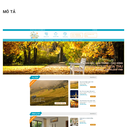
Chỉnh sửa site theo yêu cầu tuỳ chọn
(+2,000,000 ₫)
MÔ TẢ
MUA THÊM TÊN MIỀN + HOSTING
Tên miền quốc tế .com .net .org (1 năm)
(+350,000 ₫)
Tên miền Việt Nam .vn (1 năm)
(+550,000 ₫)
Hosting 2GB SSD (1 năm)
(+700,000 ₫)
Hosting 4GB SSD (1 năm)
(+1,000,000 ₫)
Hosting 8GB SSD (1 năm)
(+1,200,000 ₫)