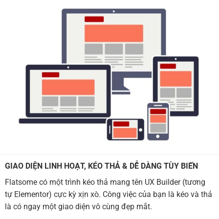
GIAO DIỆN LINH HOẠT, KÉO THẢ & DỄ DÀNG TÙY BIẾN
Flatsome có một trình kéo thả mang tên UX Builder (tương
tự Elementor) cực kỳ xịn xò. Công việc của bạn là kéo và thả
là có ngay một giao diện vô cùng đẹp mắt.