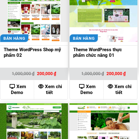
BÁN HÀNG
BÁN HÀNG
Theme WordPress Shop mỹ
Theme WordPress thực
phẩm 02
phẩm chức năng 01
Giá
Giá
Giá
Giá
1,000,000
₫
200,000
₫
1,000,000
₫
200,000
₫
gốc
hiện
gốc
hiện
là:
tại
là:
tại
1,000,000 ₫.
là:
1,000,000 ₫.
là:
Xem
Xem chi
Xem
Xem chi
200,000 ₫.
200,00
Demo
tiết
Demo
tiết