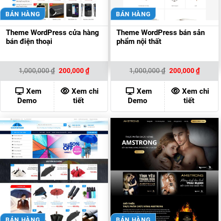
BÁN HÀNG
BÁN HÀNG
Theme WordPress cửa hàng
Theme WordPress bán sản
bán điện thoại
phẩm nội thất
Giá
Giá
Giá
Giá
1,000,000
₫
200,000
₫
1,000,000
₫
200,000
₫
gốc
hiện
gốc
hiện
là:
tại
là:
tại
1,000,000 ₫.
là:
1,000,000 ₫.
là:
Xem
Xem chi
Xem
Xem chi
200,000 ₫.
200,00
Demo
tiết
Demo
tiết
BÁN HÀNG
BÁN HÀNG