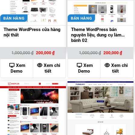
BÁN HÀNG
BÁN HÀNG
Theme WordPress cửa hàng
Theme WordPress bán
nội thất
nguyên liệu, dung cụ làm
bánh 02
Giá
Giá
Giá
Giá
1,000,000
₫
200,000
₫
1,000,000
₫
200,000
₫
gốc
hiện
gốc
hiện
là:
tại
là:
tại
1,000,000 ₫.
là:
1,000,000 ₫.
là:
Xem
Xem chi
Xem
Xem chi
200,000 ₫.
200,00
Demo
tiết
Demo
tiết