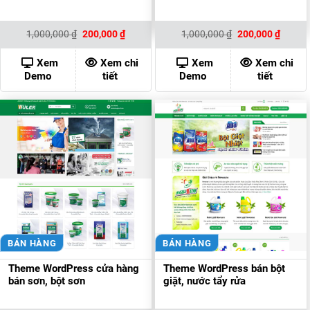
Giá
Giá
Giá
Giá
1,000,000
₫
200,000
₫
1,000,000
₫
200,000
₫
gốc
hiện
gốc
hiện
là:
tại
là:
tại
1,000,000 ₫.
là:
1,000,000 ₫.
là:
Xem
Xem chi
Xem
Xem chi
200,000 ₫.
200,00
Demo
tiết
Demo
tiết
BÁN HÀNG
BÁN HÀNG
Theme WordPress cửa hàng
Theme WordPress bán bột
bán sơn, bột sơn
giặt, nước tẩy rửa