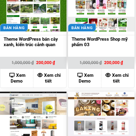
BÁN HÀNG
BÁN HÀNG
Theme WordPress bán cây
Theme WordPress Shop mỹ
xanh, kiến trúc cảnh quan
phẩm 03
Giá
Giá
Giá
Giá
1,000,000
₫
200,000
₫
1,000,000
₫
200,000
₫
gốc
hiện
gốc
hiện
là:
tại
là:
tại
1,000,000 ₫.
là:
1,000,000 ₫.
là:
Xem
Xem chi
Xem
Xem chi
200,000 ₫.
200,00
Demo
tiết
Demo
tiết