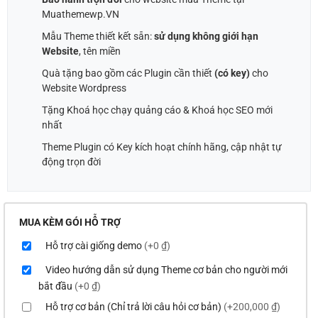
Muathemewp.VN
Mẫu Theme thiết kết sẵn:
sử dụng không giới hạn
Website
, tên miền
Quà tặng bao gồm các Plugin cần thiết
(có key)
cho
Website Wordpress
Tặng Khoá học chạy quảng cáo & Khoá học SEO mới
nhất
Theme Plugin có Key kích hoạt chính hãng, cập nhật tự
động trọn đời
MUA KÈM GÓI HỖ TRỢ
Hỗ trợ cài giống demo
(+0 ₫)
Video hướng dẫn sử dụng Theme cơ bản cho người mới
bắt đầu
(+0 ₫)
Hỗ trợ cơ bản (Chỉ trả lời câu hỏi cơ bản)
(+200,000 ₫)