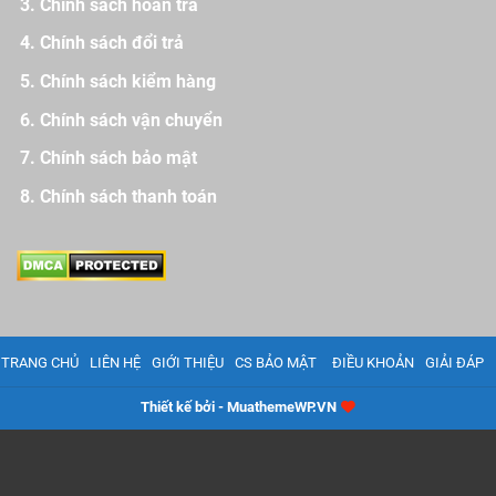
Chính sách hoàn trả
Chính sách đổi trả
Chính sách kiểm hàng
Chính sách vận chuyển
Chính sách bảo mật
Chính sách thanh toán
TRANG CHỦ
LIÊN HỆ
GIỚI THIỆU
CS BẢO MẬT
ĐIỀU KHOẢN
GIẢI ĐÁP
Thiết kế bởi - MuathemeWP.VN