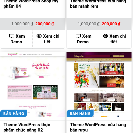
Theme WordPress Shop mỹ
Theme WordPress cửa hàng
phẩm 04
bán mành rèm
Giá
Giá
Giá
Giá
1,000,000
₫
200,000
₫
1,000,000
₫
200,000
₫
gốc
hiện
gốc
hiện
là:
tại
là:
tại
1,000,000 ₫.
là:
1,000,000 ₫.
là:
Xem
Xem chi
Xem
Xem chi
200,000 ₫.
200,00
Demo
tiết
Demo
tiết
BÁN HÀNG
BÁN HÀNG
Theme WordPress thực
Theme WordPress cửa hàng
phẩm chức năng 02
bán rượu