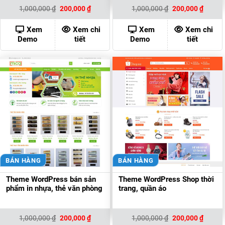
Giá
Giá
Giá
Giá
1,000,000
₫
200,000
₫
1,000,000
₫
200,000
₫
gốc
hiện
gốc
hiện
là:
tại
là:
tại
1,000,000 ₫.
là:
1,000,000 ₫.
là:
Xem
Xem chi
Xem
Xem chi
200,000 ₫.
200,00
Demo
tiết
Demo
tiết
BÁN HÀNG
BÁN HÀNG
Theme WordPress bán sản
Theme WordPress Shop thời
phẩm in nhựa, thẻ văn phòng
trang, quần áo
Giá
Giá
Giá
Giá
1,000,000
₫
200,000
₫
1,000,000
₫
200,000
₫
gốc
hiện
gốc
hiện