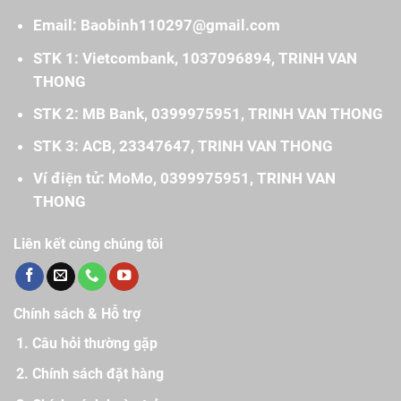
Email: Baobinh110297@gmail.com
STK 1: Vietcombank, 1037096894, TRINH VAN
THONG
STK 2: MB Bank, 0399975951, TRINH VAN THONG
STK 3: ACB, 23347647, TRINH VAN THONG
Ví điện tử: MoMo, 0399975951, TRINH VAN
THONG
Liên kết cùng chúng tôi
Chính sách & Hỗ trợ
Câu hỏi thường gặp
Chính sách đặt hàng