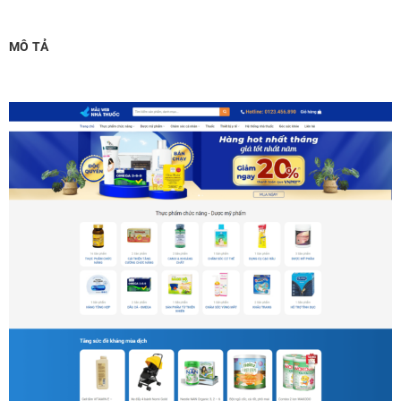
Chỉnh sửa site theo yêu cầu tuỳ chọn
(+2,000,000 ₫)
MÔ TẢ
MUA THÊM TÊN MIỀN + HOSTING
Tên miền quốc tế .com .net .org (1 năm)
(+350,000 ₫)
Tên miền Việt Nam .vn (1 năm)
(+550,000 ₫)
Hosting 2GB SSD (1 năm)
(+700,000 ₫)
Hosting 4GB SSD (1 năm)
(+1,000,000 ₫)
Hosting 8GB SSD (1 năm)
(+1,200,000 ₫)