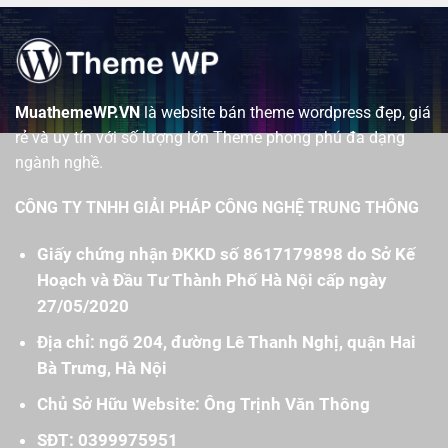
MuathemeWP.VN
là website bán theme wordpress đẹp, giá
rẻ và uy tín với số lượng lớn Theme phong phú đa dạng
ngành nghề.
CÔNG TY TNHH GIẢI PHÁP CÔNG NGHỆ TRUNG THÔNG
Giấy chứng nhận ĐKKD số 8617179898 do Sở Kế
Hoạch và Đầu Tư Thành Phố Hà Nội cấp ngày
27/05/2020
Địa chỉ: ngõ 204, đường Lê Thanh Nghị, quận Hai
Bà Trưng, Hà Nội
Chủ Sở Hữu Website: Ông Trịnh Văn Thông
SĐT: 0399975951