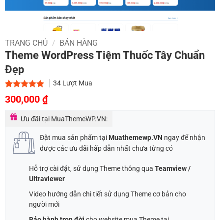
TRANG CHỦ
/
BÁN HÀNG
Theme WordPress Tiệm Thuốc Tây Chuẩn
Đẹp
34
Lượt Mua
Giá
Giá
5.00
2
trên 5
300,000
₫
dựa trên
gốc
hiện
đánh giá
Ưu đãi tại MuaThemeWP.VN:
là:
tại
1,000,000 ₫.
là:
Đặt mua sản phẩm tại
Muathemewp.VN
ngay để nhận
300,000 ₫.
được các ưu đãi hấp dẫn nhất chưa từng có
Hỗ trợ cài đặt, sử dụng Theme thông qua
Teamview /
Ultraviewer
Video hướng dẫn chi tiết sử dụng Theme cơ bản cho
người mới
Bảo hành trọn đời
cho website mua Theme tại