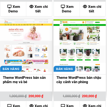
là:
tại
là:
tại
1,000,000 ₫.
là:
1,000,000 ₫.
là:
Xem
Xem chi
Xem
Xem chi
200,000 ₫.
200,00
Demo
tiết
Demo
tiết
BÁN HÀNG
BÁN HÀNG
Theme WordPress bán sản
Theme WordPress bán chậu
phẩm mẹ và bé
cây cảnh văn phòng
Giá
Giá
Giá
Giá
1,000,000
₫
200,000
₫
1,000,000
₫
200,000
₫
gốc
hiện
gốc
hiện
là:
tại
là:
tại
1,000,000 ₫.
là:
1,000,000 ₫.
là:
Xem
Xem chi
Xem
Xem chi