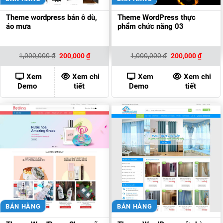
Theme wordpress bán ô dù,
Theme WordPress thực
áo mưa
phẩm chức năng 03
Giá
Giá
Giá
Giá
1,000,000
₫
200,000
₫
1,000,000
₫
200,000
₫
gốc
hiện
gốc
hiện
là:
tại
là:
tại
1,000,000 ₫.
là:
1,000,000 ₫.
là:
Xem
Xem chi
Xem
Xem chi
200,000 ₫.
200,00
Demo
tiết
Demo
tiết
BÁN HÀNG
BÁN HÀNG