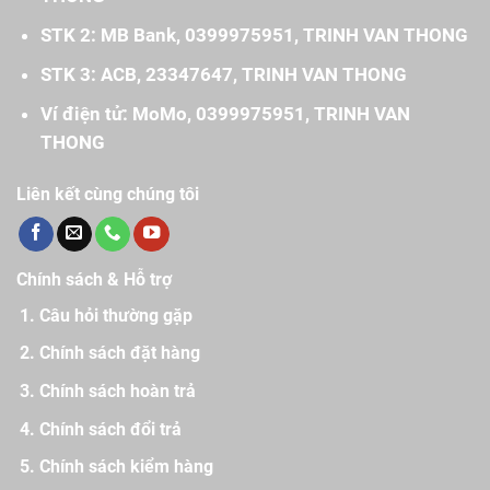
STK 2: MB Bank, 0399975951, TRINH VAN THONG
STK 3: ACB, 23347647, TRINH VAN THONG
Ví điện tử: MoMo, 0399975951, TRINH VAN
THONG
Liên kết cùng chúng tôi
Chính sách & Hỗ trợ
Câu hỏi thường gặp
Chính sách đặt hàng
Chính sách hoàn trả
Chính sách đổi trả
Chính sách kiểm hàng