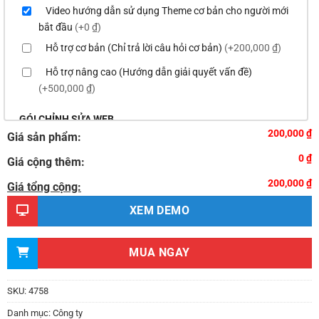
Video hướng dẫn sử dụng Theme cơ bản cho người mới
bắt đầu
(+0 ₫)
Hỗ trợ cơ bản (Chỉ trả lời câu hỏi cơ bản)
(+200,000 ₫)
Hỗ trợ nâng cao (Hướng dẫn giải quyết vấn đề)
(+500,000 ₫)
GÓI CHỈNH SỬA WEB
200,000 ₫
Giá sản phẩm:
Thay logo & thông tin doanh nghiệp
(+100,000 ₫)
0 ₫
Giá cộng thêm:
Đổi màu chủ đạo của theme theo tông màu của logo
200,000 ₫
(+200,000 ₫)
Giá tổng cộng:
Sửa danh mục và sắp xếp lại thanh menu chuẩn
XEM DEMO
(+300,000 ₫)
Thay đổi bố cục trang chủ (đơn giản)
(+500,000 ₫)
MUA NGAY
Thêm các nút liên hệ nhanh
(+0 ₫)
Thiết kế 2 banner chạy ở slider chính
(+200,000 ₫)
SKU:
4758
Thay đổi màu sắc toàn bộ site theo yêu cầu
Danh mục:
Công ty