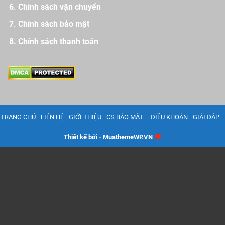
Chính sách vận chuyển
Chính sách bảo mật
Chính sách thanh toán
TRANG CHỦ
LIÊN HỆ
GIỚI THIỆU
CS BẢO MẬT
ĐIỀU KHOẢN
GIẢI ĐÁP
Thiết kế bởi - MuathemeWP.VN