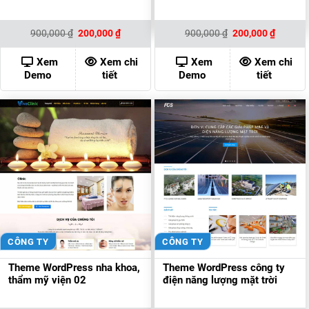
Giá
Giá
Giá
Giá
900,000
₫
200,000
₫
900,000
₫
200,000
₫
gốc
hiện
gốc
hiện
là:
tại
là:
tại
900,000 ₫.
là:
900,000 ₫.
là:
Xem
Xem chi
Xem
Xem chi
200,000 ₫.
200,000
Demo
tiết
Demo
tiết
CÔNG TY
CÔNG TY
Theme WordPress nha khoa,
Theme WordPress công ty
thẩm mỹ viện 02
điện năng lượng mặt trời