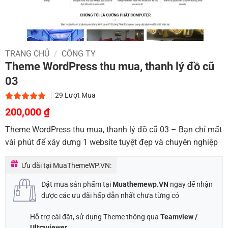
TRANG CHỦ
/
CÔNG TY
Theme WordPress thu mua, thanh lý đồ cũ
03
29
Lượt Mua
Giá
Giá
5.00
1
trên 5
200,000
₫
dựa trên
gốc
hiện
đánh giá
Theme WordPress thu mua, thanh lý đồ cũ 03 – Bạn chỉ mất
là:
tại
vài phút để xây dựng 1 website tuyệt đẹp và chuyên nghiệp
900,000 ₫.
là:
200,000 ₫.
Ưu đãi tại MuaThemeWP.VN:
Đặt mua sản phẩm tại
Muathemewp.VN
ngay để nhận
được các ưu đãi hấp dẫn nhất chưa từng có
Hỗ trợ cài đặt, sử dụng Theme thông qua
Teamview /
Ultraviewer