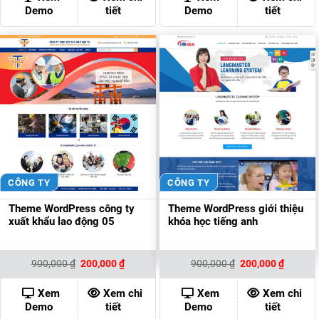
200,000 ₫.
200,000
Demo
tiết
Demo
tiết
CÔNG TY
CÔNG TY
Theme WordPress công ty
Theme WordPress giới thiệu
xuất khẩu lao động 05
khóa học tiếng anh
Giá
Giá
Giá
Giá
900,000
₫
200,000
₫
900,000
₫
200,000
₫
gốc
hiện
gốc
hiện
là:
tại
là:
tại
900,000 ₫.
là:
900,000 ₫.
là:
Xem
Xem chi
Xem
Xem chi
200,000 ₫.
200,000
Demo
tiết
Demo
tiết