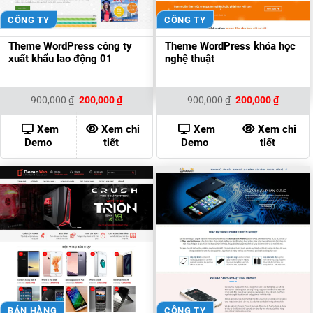
CÔNG TY
CÔNG TY
Theme WordPress công ty
Theme WordPress khóa học
xuất khẩu lao động 01
nghệ thuật
Giá
Giá
Giá
Giá
900,000
₫
200,000
₫
900,000
₫
200,000
₫
gốc
hiện
gốc
hiện
là:
tại
là:
tại
900,000 ₫.
là:
900,000 ₫.
là:
Xem
Xem chi
Xem
Xem chi
200,000 ₫.
200,000
Demo
tiết
Demo
tiết
BÁN HÀNG
CÔNG TY