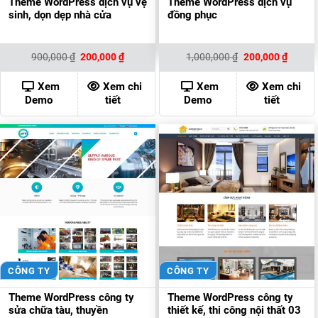
Theme WordPress dịch vụ vệ
Theme WordPress dịch vụ
sinh, dọn dẹp nhà cửa
đồng phục
Giá
Giá
Giá
Giá
900,000
₫
200,000
₫
1,000,000
₫
200,000
₫
gốc
hiện
gốc
hiện
là:
tại
là:
tại
900,000 ₫.
là:
1,000,000 ₫.
là:
Xem
Xem chi
Xem
Xem chi
200,000 ₫.
200,00
Demo
tiết
Demo
tiết
CÔNG TY
CÔNG TY
Theme WordPress công ty
Theme WordPress công ty
sửa chữa tàu, thuyền
thiết kế, thi công nội thất 03