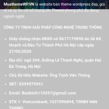
MuathemeWP.VN
là website bán theme wordpress đẹp, giá
rẻ và uy tín với số lượng lớn Theme phong phú đa dạng
ngành nghề.
CÔNG TY TNHH GIẢI PHÁP CÔNG NGHỆ TRUNG THÔNG
Giấy chứng nhận ĐKKD số 8617179898 do Sở Kế
Hoạch và Đầu Tư Thành Phố Hà Nội cấp ngày
27/05/2020
Địa chỉ: ngõ 204, đường Lê Thanh Nghị, quận Hai
Bà Trưng, Hà Nội
Chủ Sở Hữu Website: Ông Trịnh Văn Thông
SĐT: 0399975951
Email: Baobinh110297@gmail.com
STK 1: Vietcombank, 1037096894, TRINH VAN
THONG