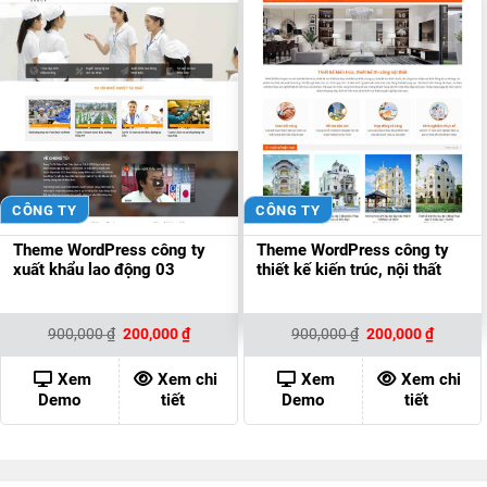
CÔNG TY
CÔNG TY
Theme WordPress công ty
Theme WordPress công ty
xuất khẩu lao động 03
thiết kế kiến trúc, nội thất
Giá
Giá
Giá
Giá
900,000
₫
200,000
₫
900,000
₫
200,000
₫
gốc
hiện
gốc
hiện
là:
tại
là:
tại
900,000 ₫.
là:
900,000 ₫.
là:
Xem
Xem chi
Xem
Xem chi
200,000 ₫.
200,000
Demo
tiết
Demo
tiết