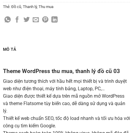
(+150,000 ₫)
Thẻ:
Đồ cũ
,
Thanh lý
,
Thu mua
Cài đặt SMTP Mail cho site Wordpress
(+100,000 ₫)
Thiết kế logo đơn giản để đăng web
(+300,000 ₫)
Chỉnh sửa site theo yêu cầu tuỳ chọn
(+2,000,000 ₫)
MUA THÊM TÊN MIỀN + HOSTING
MÔ TẢ
Tên miền quốc tế .com .net .org (1 năm)
(+350,000 ₫)
Tên miền Việt Nam .vn (1 năm)
(+550,000 ₫)
Theme WordPress thu mua, thanh lý đồ cũ 03
Hosting 2GB SSD (1 năm)
(+700,000 ₫)
Giao diện tương thích với hầu hết mọi thiết bị và trình duyệt
Hosting 4GB SSD (1 năm)
(+1,000,000 ₫)
web như điện thoại, máy tính bảng, Laptop, PC,…
Giao diện được thiết kế dựa trên mã nguồn mở WordPress
Hosting 8GB SSD (1 năm)
(+1,200,000 ₫)
và theme Flatsome tùy biến cao, dễ dàng sử dụng và quản
lý.
Thiết kế web chuẩn SEO, tốc độ load nhanh và tối ưu hóa với
công cụ tìm kiếm Google.