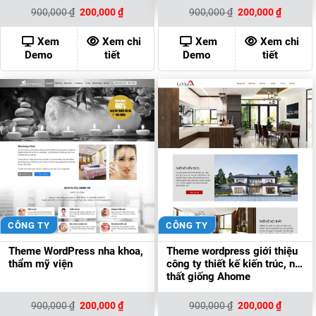
Giá
Giá
Giá
Giá
900,000
₫
200,000
₫
900,000
₫
200,000
₫
gốc
hiện
gốc
hiện
là:
tại
là:
tại
900,000 ₫.
là:
900,000 ₫.
là:
Xem
Xem chi
Xem
Xem chi
200,000 ₫.
200,000
Demo
tiết
Demo
tiết
CÔNG TY
CÔNG TY
Theme WordPress nha khoa,
Theme wordpress giới thiệu
thẩm mỹ viện
công ty thiết kế kiến trúc, nội
thất giống Ahome
Giá
Giá
Giá
Giá
900,000
₫
200,000
₫
900,000
₫
200,000
₫
gốc
hiện
gốc
hiện