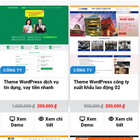
CÔNG TY
CÔNG TY
Theme WordPress dịch vụ
Theme WordPress công ty
tín dụng, vay tiền nhanh
xuất khẩu lao động 02
Giá
Giá
Giá
Giá
1,000,000
₫
200,000
₫
900,000
₫
200,000
₫
gốc
hiện
gốc
hiện
là:
tại
là:
tại
1,000,000 ₫.
là:
900,000 ₫.
là:
Xem
Xem chi
Xem
Xem chi
200,000 ₫.
200,000
Demo
tiết
Demo
tiết