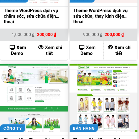
Theme WordPress dịch vụ
Theme WordPress dịch vụ
chăm sóc, sửa chữa điện
sửa chữa, thay kính điện
thoại
thoại
Giá
Giá
Giá
Giá
1,000,000
₫
200,000
₫
900,000
₫
200,000
₫
gốc
hiện
gốc
hiện
là:
tại
là:
tại
1,000,000 ₫.
là:
900,000 ₫.
là:
Xem
Xem chi
Xem
Xem chi
200,000 ₫.
200,000
Demo
tiết
Demo
tiết
CÔNG TY
BÁN HÀNG