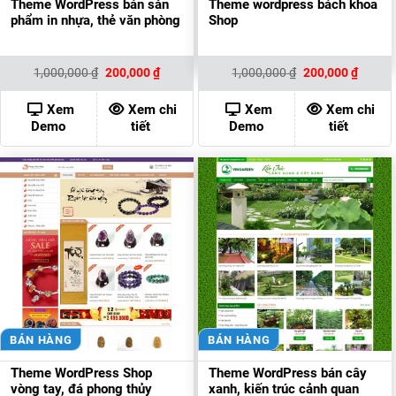
Theme WordPress bán sản
Theme wordpress bách khoa
phẩm in nhựa, thẻ văn phòng
Shop
Giá
Giá
Giá
Giá
1,000,000
₫
200,000
₫
1,000,000
₫
200,000
₫
gốc
hiện
gốc
hiện
là:
tại
là:
tại
1,000,000 ₫.
là:
1,000,000 ₫.
là:
Xem
Xem chi
Xem
Xem chi
200,000 ₫.
200,00
Demo
tiết
Demo
tiết
BÁN HÀNG
BÁN HÀNG
Theme WordPress Shop
Theme WordPress bán cây
vòng tay, đá phong thủy
xanh, kiến trúc cảnh quan