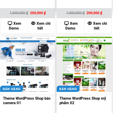
Giá
Giá
Giá
Giá
1,000,000
₫
200,000
₫
1,000,000
₫
200,000
₫
gốc
hiện
gốc
hiện
là:
tại
là:
tại
1,000,000 ₫.
là:
1,000,000 ₫.
là:
Xem
Xem chi
Xem
Xem chi
200,000 ₫.
200,00
Demo
tiết
Demo
tiết
BÁN HÀNG
BÁN HÀNG
Theme WordPress Shop bán
Theme WordPress Shop mỹ
camera 01
phẩm 02