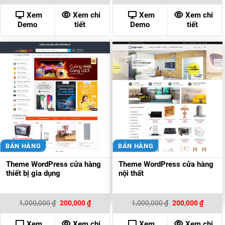
là:
tại
là:
tại
1,000,000 ₫.
là:
1,000,000 ₫.
là:
Xem
Xem chi
Xem
Xem chi
200,000 ₫.
200,00
Demo
tiết
Demo
tiết
BÁN HÀNG
BÁN HÀNG
Theme WordPress cửa hàng
Theme WordPress cửa hàng
thiết bị gia dụng
nội thất
Giá
Giá
Giá
Giá
1,000,000
₫
200,000
₫
1,000,000
₫
200,000
₫
gốc
hiện
gốc
hiện
là:
tại
là:
tại
1,000,000 ₫.
là:
1,000,000 ₫.
là:
Xem
Xem chi
Xem
Xem chi