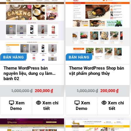
BÁN HÀNG
BÁN HÀNG
Theme WordPress bán
Theme WordPress Shop bán
nguyên liệu, dung cụ làm
vật phẩm phong thủy
bánh 02
Giá
Giá
Giá
Giá
1,000,000
₫
200,000
₫
1,000,000
₫
200,000
₫
gốc
hiện
gốc
hiện
là:
tại
là:
tại
1,000,000 ₫.
là:
1,000,000 ₫.
là:
Xem
Xem chi
Xem
Xem chi
200,000 ₫.
200,00
Demo
tiết
Demo
tiết