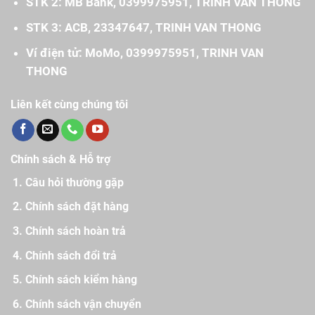
STK 2: MB Bank, 0399975951, TRINH VAN THONG
STK 3: ACB, 23347647, TRINH VAN THONG
Ví điện tử: MoMo, 0399975951, TRINH VAN
THONG
Liên kết cùng chúng tôi
Chính sách & Hỗ trợ
Câu hỏi thường gặp
Chính sách đặt hàng
Chính sách hoàn trả
Chính sách đổi trả
Chính sách kiểm hàng
Chính sách vận chuyển