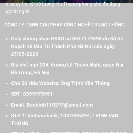
rẻ và uy tín với số lượng lớn Theme phong phú đa dạng
ngành nghề.
CÔNG TY TNHH GIẢI PHÁP CÔNG NGHỆ TRUNG THÔNG
Giấy chứng nhận ĐKKD số 8617179898 do Sở Kế
Hoạch và Đầu Tư Thành Phố Hà Nội cấp ngày
27/05/2020
Địa chỉ: ngõ 204, đường Lê Thanh Nghị, quận Hai
Bà Trưng, Hà Nội
Chủ Sở Hữu Website: Ông Trịnh Văn Thông
SĐT: 0399975951
Email: Baobinh110297@gmail.com
STK 1: Vietcombank, 1037096894, TRINH VAN
THONG