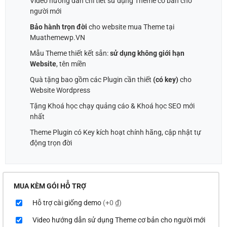
Video hướng dẫn chi tiết sử dụng Theme cơ bản cho
người mới
Bảo hành trọn đời
cho website mua Theme tại
Muathemewp.VN
Mẫu Theme thiết kết sẵn:
sử dụng không giới hạn
Website
, tên miền
Quà tặng bao gồm các Plugin cần thiết
(có key)
cho
Website Wordpress
Tặng Khoá học chạy quảng cáo & Khoá học SEO mới
nhất
Theme Plugin có Key kích hoạt chính hãng, cập nhật tự
động trọn đời
MUA KÈM GÓI HỖ TRỢ
Hỗ trợ cài giống demo
(+0 ₫)
Video hướng dẫn sử dụng Theme cơ bản cho người mới