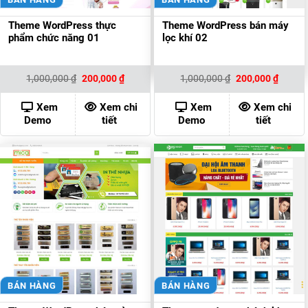
Theme WordPress thực
Theme WordPress bán máy
phẩm chức năng 01
lọc khí 02
Giá
Giá
Giá
Giá
1,000,000
₫
200,000
₫
1,000,000
₫
200,000
₫
gốc
hiện
gốc
hiện
là:
tại
là:
tại
1,000,000 ₫.
là:
1,000,000 ₫.
là:
Xem
Xem chi
Xem
Xem chi
200,000 ₫.
200,00
Demo
tiết
Demo
tiết
BÁN HÀNG
BÁN HÀNG