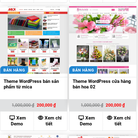
BÁN HÀNG
BÁN HÀNG
Theme WordPress bán sản
Theme WordPress cửa hàng
phẩm từ mica
bán hoa 02
Giá
Giá
Giá
Giá
1,000,000
₫
200,000
₫
1,000,000
₫
200,000
₫
gốc
hiện
gốc
hiện
là:
tại
là:
tại
1,000,000 ₫.
là:
1,000,000 ₫.
là:
Xem
Xem chi
Xem
Xem chi
200,000 ₫.
200,00
Demo
tiết
Demo
tiết