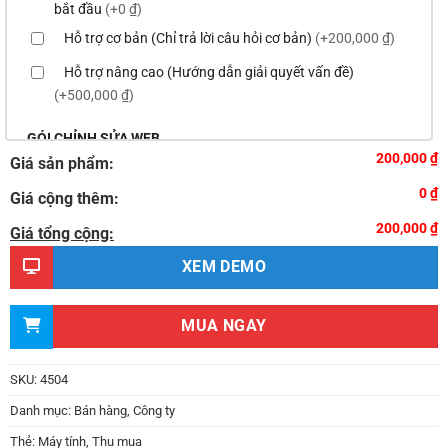
bắt đầu
(+0 ₫)
Hỗ trợ cơ bản (Chỉ trả lời câu hỏi cơ bản)
(+200,000 ₫)
Hỗ trợ nâng cao (Hướng dẫn giải quyết vấn đề)
(+500,000 ₫)
GÓI CHỈNH SỬA WEB
200,000 ₫
Giá sản phẩm:
Thay logo & thông tin doanh nghiệp
(+100,000 ₫)
0 ₫
Giá cộng thêm:
Đổi màu chủ đạo của theme theo tông màu của logo
200,000 ₫
(+200,000 ₫)
Giá tổng cộng:
Sửa danh mục và sắp xếp lại thanh menu chuẩn
XEM DEMO
(+300,000 ₫)
Thay đổi bố cục trang chủ (đơn giản)
(+500,000 ₫)
MUA NGAY
Thêm các nút liên hệ nhanh
(+0 ₫)
Thiết kế 2 banner chạy ở slider chính
(+200,000 ₫)
SKU:
4504
Thay đổi màu sắc toàn bộ site theo yêu cầu
Danh mục:
Bán hàng
,
Công ty
(+150,000 ₫)
Thẻ:
Máy tính
,
Thu mua