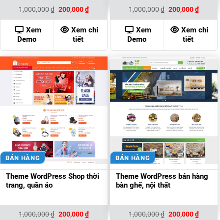
Giá
Giá
Giá
Giá
1,000,000
₫
200,000
₫
1,000,000
₫
200,000
₫
gốc
hiện
gốc
hiện
là:
tại
là:
tại
1,000,000 ₫.
là:
1,000,000 ₫.
là:
Xem
Xem chi
Xem
Xem chi
200,000 ₫.
200,00
Demo
tiết
Demo
tiết
BÁN HÀNG
BÁN HÀNG
Theme WordPress Shop thời
Theme WordPress bán hàng
trang, quần áo
bàn ghế, nội thất
Giá
Giá
Giá
Giá
1,000,000
₫
200,000
₫
1,000,000
₫
200,000
₫
gốc
hiện
gốc
hiện