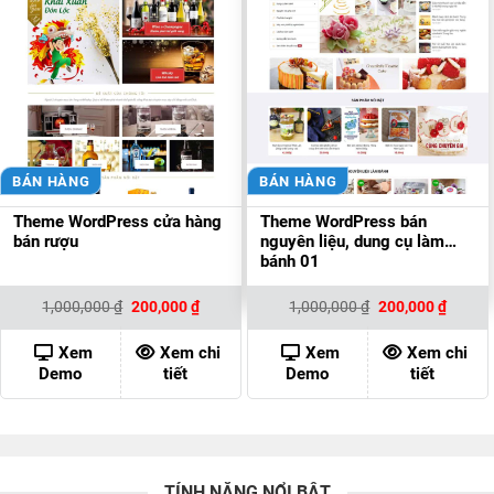
BÁN HÀNG
BÁN HÀNG
Theme WordPress cửa hàng
Theme WordPress bán
bán rượu
nguyên liệu, dung cụ làm
bánh 01
Giá
Giá
Giá
Giá
1,000,000
₫
200,000
₫
1,000,000
₫
200,000
₫
gốc
hiện
gốc
hiện
là:
tại
là:
tại
1,000,000 ₫.
là:
1,000,000 ₫.
là:
Xem
Xem chi
Xem
Xem chi
200,000 ₫.
200,00
Demo
tiết
Demo
tiết
TÍNH NĂNG NỔI BẬT