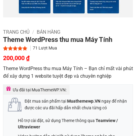
TRANG CHỦ
/
BÁN HÀNG
Theme WordPress thu mua Máy Tính
71
Lượt Mua
Giá
Giá
5.00
2
trên 5
200,000
₫
dựa trên
gốc
hiện
đánh giá
Theme WordPress thu mua Máy Tính – Bạn chỉ mất vài phút
là:
tại
để xây dựng 1 website tuyệt đẹp và chuyên nghiệp
1,000,000 ₫.
là:
200,000 ₫.
Ưu đãi tại MuaThemeWP.VN:
Đặt mua sản phẩm tại
Muathemewp.VN
ngay để nhận
được các ưu đãi hấp dẫn nhất chưa từng có
Hỗ trợ cài đặt, sử dụng Theme thông qua
Teamview /
Ultraviewer