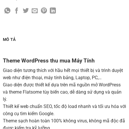
Cài đặt SMTP Mail cho site Wordpress
(+100,000 ₫)
Thiết kế logo đơn giản để đăng web
(+300,000 ₫)
Chỉnh sửa site theo yêu cầu tuỳ chọn
(+2,000,000 ₫)
MUA THÊM TÊN MIỀN + HOSTING
MÔ TẢ
Tên miền quốc tế .com .net .org (1 năm)
(+350,000 ₫)
Tên miền Việt Nam .vn (1 năm)
(+550,000 ₫)
Theme WordPress thu mua Máy Tính
Hosting 2GB SSD (1 năm)
(+700,000 ₫)
Giao diện tương thích với hầu hết mọi thiết bị và trình duyệt
Hosting 4GB SSD (1 năm)
(+1,000,000 ₫)
web như điện thoại, máy tính bảng, Laptop, PC,…
Giao diện được thiết kế dựa trên mã nguồn mở WordPress
Hosting 8GB SSD (1 năm)
(+1,200,000 ₫)
và theme Flatsome tùy biến cao, dễ dàng sử dụng và quản
lý.
Thiết kế web chuẩn SEO, tốc độ load nhanh và tối ưu hóa với
công cụ tìm kiếm Google.
Theme sạch hoàn toàn 100% không virus, không mã độc đã
được kiểm tra kỹ lưỡng.