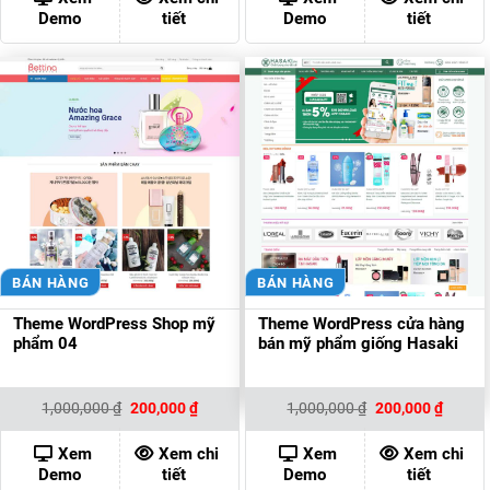
200,000 ₫.
200,00
Demo
tiết
Demo
tiết
BÁN HÀNG
BÁN HÀNG
Theme WordPress Shop mỹ
Theme WordPress cửa hàng
phẩm 04
bán mỹ phẩm giống Hasaki
Giá
Giá
Giá
Giá
1,000,000
₫
200,000
₫
1,000,000
₫
200,000
₫
gốc
hiện
gốc
hiện
là:
tại
là:
tại
1,000,000 ₫.
là:
1,000,000 ₫.
là:
Xem
Xem chi
Xem
Xem chi
200,000 ₫.
200,00
Demo
tiết
Demo
tiết