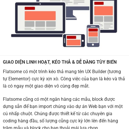
GIAO DIỆN LINH HOẠT, KÉO THẢ & DỄ DÀNG TÙY BIẾN
Flatsome có một trình kéo thả mang tên UX Builder (tương
tự Elementor) cực kỳ xịn xò. Công việc của bạn là kéo và thả
là có ngay một giao diện vô cùng đẹp mắt.
Flatsome cũng có một ngân hàng các mẫu, block được
dựng sẵn để bạn import chúng vào dự án Web bạn với một
cú nhấp chuột. Chúng được thiết kế từ các chuyên gia
coding hàng đầu, số lượng cũng cực kỳ lớn lên đến hàng
trăm mẫu và block cho bạn thoải mái lựa chọn.