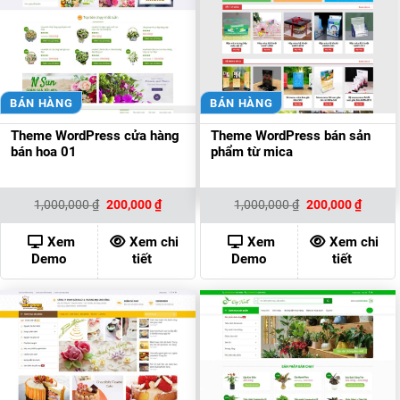
BÁN HÀNG
BÁN HÀNG
Theme WordPress cửa hàng
Theme WordPress bán sản
bán hoa 01
phẩm từ mica
Giá
Giá
Giá
Giá
1,000,000
₫
200,000
₫
1,000,000
₫
200,000
₫
gốc
hiện
gốc
hiện
là:
tại
là:
tại
1,000,000 ₫.
là:
1,000,000 ₫.
là:
Xem
Xem chi
Xem
Xem chi
200,000 ₫.
200,00
Demo
tiết
Demo
tiết