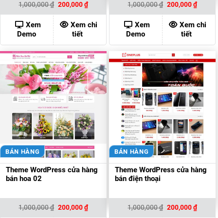
Giá
Giá
Giá
Giá
1,000,000
₫
200,000
₫
1,000,000
₫
200,000
₫
gốc
hiện
gốc
hiện
là:
tại
là:
tại
1,000,000 ₫.
là:
1,000,000 ₫.
là:
Xem
Xem chi
Xem
Xem chi
200,000 ₫.
200,00
Demo
tiết
Demo
tiết
BÁN HÀNG
BÁN HÀNG
Theme WordPress cửa hàng
Theme WordPress cửa hàng
bán hoa 02
bán điện thoại
Giá
Giá
Giá
Giá
1,000,000
₫
200,000
₫
1,000,000
₫
200,000
₫
gốc
hiện
gốc
hiện