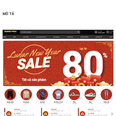
Chỉnh sửa site theo yêu cầu tuỳ chọn
(+2,000,000 ₫)
MÔ TẢ
MUA THÊM TÊN MIỀN + HOSTING
Tên miền quốc tế .com .net .org (1 năm)
(+350,000 ₫)
Tên miền Việt Nam .vn (1 năm)
(+550,000 ₫)
Hosting 2GB SSD (1 năm)
(+700,000 ₫)
Hosting 4GB SSD (1 năm)
(+1,000,000 ₫)
Hosting 8GB SSD (1 năm)
(+1,200,000 ₫)