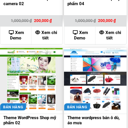
camera 02
phẩm 04
Giá
Giá
Giá
Giá
1,000,000
₫
200,000
₫
1,000,000
₫
200,000
₫
gốc
hiện
gốc
hiện
là:
tại
là:
tại
1,000,000 ₫.
là:
1,000,000 ₫.
là:
Xem
Xem chi
Xem
Xem chi
200,000 ₫.
200,00
Demo
tiết
Demo
tiết
BÁN HÀNG
BÁN HÀNG
Theme WordPress Shop mỹ
Theme wordpress bán ô dù,
phẩm 02
áo mưa