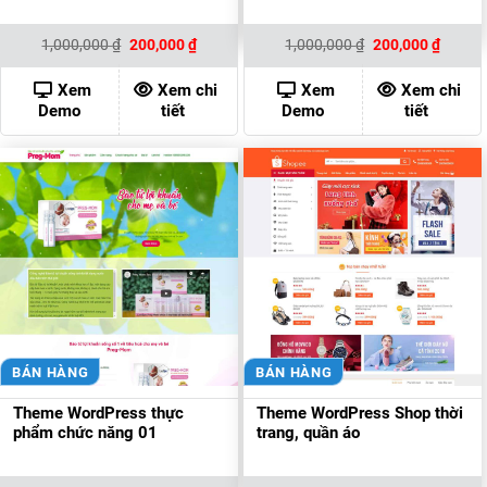
Giá
Giá
Giá
Giá
1,000,000
₫
200,000
₫
1,000,000
₫
200,000
₫
gốc
hiện
gốc
hiện
là:
tại
là:
tại
1,000,000 ₫.
là:
1,000,000 ₫.
là:
Xem
Xem chi
Xem
Xem chi
200,000 ₫.
200,00
Demo
tiết
Demo
tiết
BÁN HÀNG
BÁN HÀNG
Theme WordPress thực
Theme WordPress Shop thời
phẩm chức năng 01
trang, quần áo