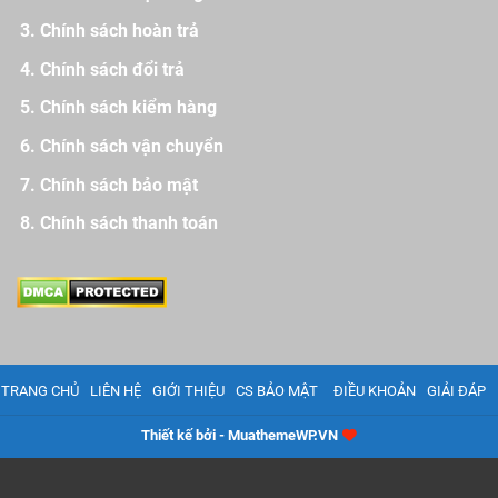
Chính sách hoàn trả
Chính sách đổi trả
Chính sách kiểm hàng
Chính sách vận chuyển
Chính sách bảo mật
Chính sách thanh toán
TRANG CHỦ
LIÊN HỆ
GIỚI THIỆU
CS BẢO MẬT
ĐIỀU KHOẢN
GIẢI ĐÁP
Thiết kế bởi - MuathemeWP.VN