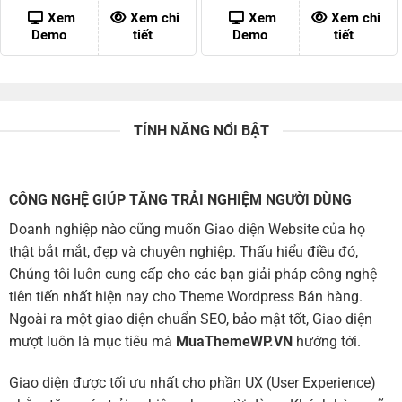
là:
tại
là:
tại
1,000,000 ₫.
là:
1,000,000 ₫.
là:
Xem
Xem chi
Xem
Xem chi
200,000 ₫.
200,00
Demo
tiết
Demo
tiết
TÍNH NĂNG NỔI BẬT
CÔNG NGHỆ GIÚP TĂNG TRẢI NGHIỆM NGƯỜI DÙNG
Doanh nghiệp nào cũng muốn Giao diện Website của họ
thật bắt mắt, đẹp và chuyên nghiệp. Thấu hiểu điều đó,
Chúng tôi luôn cung cấp cho các bạn giải pháp công nghệ
tiên tiến nhất hiện nay cho Theme Wordpress Bán hàng.
Ngoài ra một giao diện chuẩn SEO, bảo mật tốt, Giao diện
mượt luôn là mục tiêu mà
MuaThemeWP.VN
hướng tới.
Giao diện được tối ưu nhất cho phần UX (User Experience)