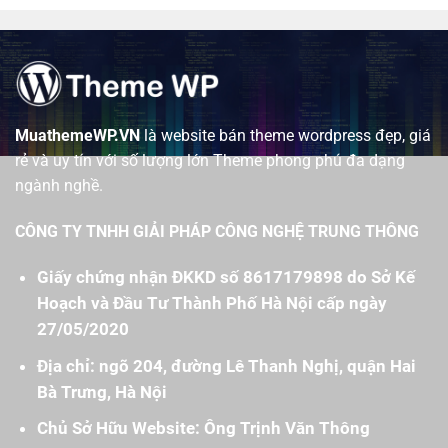
MuathemeWP.VN
là website bán theme wordpress đẹp, giá
rẻ và uy tín với số lượng lớn Theme phong phú đa dạng
ngành nghề.
CÔNG TY TNHH GIẢI PHÁP CÔNG NGHỆ TRUNG THÔNG
Giấy chứng nhận ĐKKD số 8617179898 do Sở Kế
Hoạch và Đầu Tư Thành Phố Hà Nội cấp ngày
27/05/2020
Địa chỉ: ngõ 204, đường Lê Thanh Nghị, quận Hai
Bà Trưng, Hà Nội
Chủ Sở Hữu Website: Ông Trịnh Văn Thông