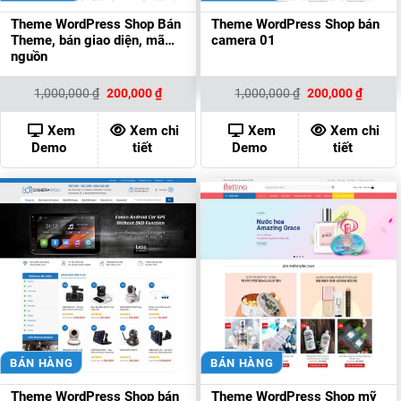
Theme WordPress Shop Bán
Theme WordPress Shop bán
Theme, bán giao diện, mã
camera 01
nguồn
Giá
Giá
Giá
Giá
1,000,000
₫
200,000
₫
1,000,000
₫
200,000
₫
gốc
hiện
gốc
hiện
là:
tại
là:
tại
1,000,000 ₫.
là:
1,000,000 ₫.
là:
Xem
Xem chi
Xem
Xem chi
200,000 ₫.
200,00
Demo
tiết
Demo
tiết
BÁN HÀNG
BÁN HÀNG
Theme WordPress Shop bán
Theme WordPress Shop mỹ