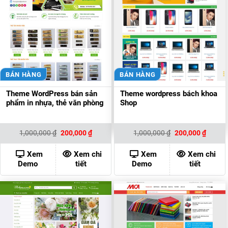
BÁN HÀNG
BÁN HÀNG
Theme WordPress bán sản
Theme wordpress bách khoa
phẩm in nhựa, thẻ văn phòng
Shop
Giá
Giá
Giá
Giá
1,000,000
₫
200,000
₫
1,000,000
₫
200,000
₫
gốc
hiện
gốc
hiện
là:
tại
là:
tại
1,000,000 ₫.
là:
1,000,000 ₫.
là:
Xem
Xem chi
Xem
Xem chi
200,000 ₫.
200,00
Demo
tiết
Demo
tiết