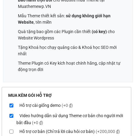
Bảo hành trọn đời
cho website mua Theme tại
Muathemewp.VN
Mẫu Theme thiết kết sẵn:
sử dụng không giới hạn
Website
, tên miền
Quà tặng bao gồm các Plugin cần thiết
(có key)
cho
Website Wordpress
Tặng Khoá học chạy quảng cáo & Khoá học SEO mới
nhất
Theme Plugin có Key kích hoạt chính hãng, cập nhật tự
động trọn đời
MUA KÈM GÓI HỖ TRỢ
Hỗ trợ cài giống demo
(+0 ₫)
Video hướng dẫn sử dụng Theme cơ bản cho người mới
bắt đầu
(+0 ₫)
Hỗ trợ cơ bản (Chỉ trả lời câu hỏi cơ bản)
(+200,000 ₫)