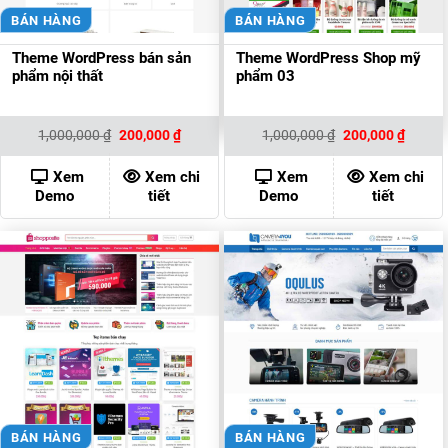
BÁN HÀNG
BÁN HÀNG
Theme WordPress bán sản
Theme WordPress Shop mỹ
phẩm nội thất
phẩm 03
Giá
Giá
Giá
Giá
1,000,000
₫
200,000
₫
1,000,000
₫
200,000
₫
gốc
hiện
gốc
hiện
là:
tại
là:
tại
1,000,000 ₫.
là:
1,000,000 ₫.
là:
Xem
Xem chi
Xem
Xem chi
200,000 ₫.
200,00
Demo
tiết
Demo
tiết
BÁN HÀNG
BÁN HÀNG