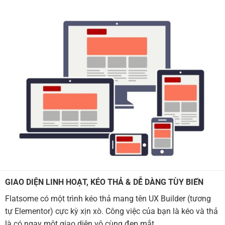
GIAO DIỆN LINH HOẠT, KÉO THẢ & DỄ DÀNG TÙY BIẾN
Flatsome có một trình kéo thả mang tên UX Builder (tương
tự Elementor) cực kỳ xịn xò. Công việc của bạn là kéo và thả
là có ngay một giao diện vô cùng đẹp mắt.