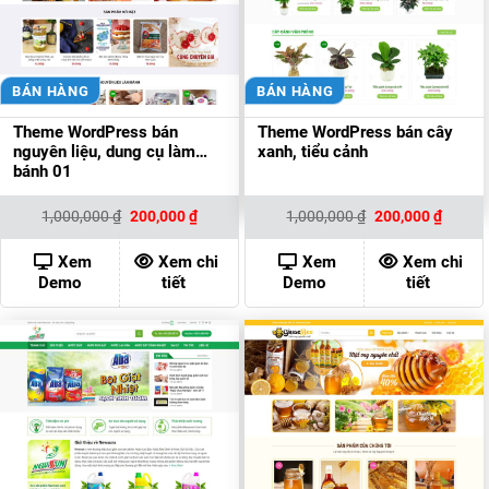
BÁN HÀNG
BÁN HÀNG
Theme WordPress bán
Theme WordPress bán cây
nguyên liệu, dung cụ làm
xanh, tiểu cảnh
bánh 01
Giá
Giá
Giá
Giá
1,000,000
₫
200,000
₫
1,000,000
₫
200,000
₫
gốc
hiện
gốc
hiện
là:
tại
là:
tại
1,000,000 ₫.
là:
1,000,000 ₫.
là:
Xem
Xem chi
Xem
Xem chi
200,000 ₫.
200,00
Demo
tiết
Demo
tiết