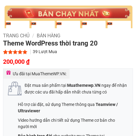
TRANG CHỦ
/
BÁN HÀNG
Theme WordPress thời trang 20
39
Lượt Mua
Giá
Giá
5.00
1
trên 5
200,000
₫
dựa trên
gốc
hiện
đánh giá
Ưu đãi tại MuaThemeWP.VN:
là:
tại
1,000,000 ₫.
là:
Đặt mua sản phẩm tại
Muathemewp.VN
ngay để nhận
200,000 ₫.
được các ưu đãi hấp dẫn nhất chưa từng có
Hỗ trợ cài đặt, sử dụng Theme thông qua
Teamview /
Ultraviewer
Video hướng dẫn chi tiết sử dụng Theme cơ bản cho
người mới