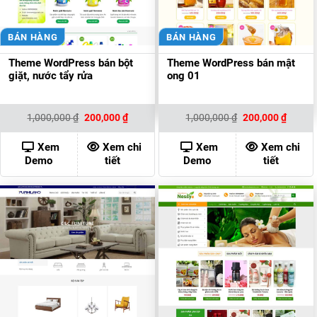
BÁN HÀNG
BÁN HÀNG
Theme WordPress bán bột
Theme WordPress bán mật
giặt, nước tẩy rửa
ong 01
Giá
Giá
Giá
Giá
1,000,000
₫
200,000
₫
1,000,000
₫
200,000
₫
gốc
hiện
gốc
hiện
là:
tại
là:
tại
1,000,000 ₫.
là:
1,000,000 ₫.
là:
Xem
Xem chi
Xem
Xem chi
200,000 ₫.
200,00
Demo
tiết
Demo
tiết