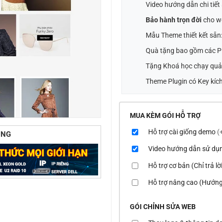
Video hướng dẫn chi tiế
Bảo hành trọn đời
cho w
Mẫu Theme thiết kết sẵn
Quà tặng bao gồm các Pl
Tặng Khoá học chạy quả
Theme Plugin có Key kích
MUA KÈM GÓI HỖ TRỢ
Hỗ trợ cài giống demo
(
ÙNG
Video hướng dẫn sử dụ
Hỗ trợ cơ bản (Chỉ trả l
Hỗ trợ nâng cao (Hướng
GÓI CHỈNH SỬA WEB