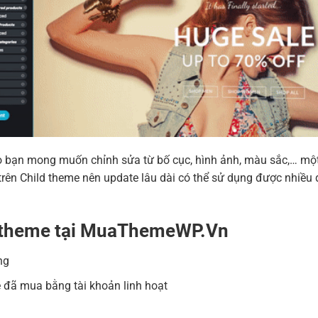
 nào bạn mong muốn chỉnh sửa từ bố cục, hình ảnh, màu sắc,… m
ên Child theme nên update lâu dài có thể sử dụng được nhiều 
a theme tại MuaThemeWP.Vn
ng
 đã mua bằng tài khoản linh hoạt