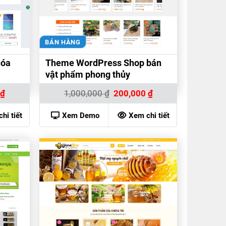
BÁN HÀNG
hóa
Theme WordPress Shop bán
vật phẩm phong thủy
Giá
Giá
Giá
0
₫
1,000,000
₫
200,000
₫
hiện
gốc
hiện
tại
là:
tại
₫.
là:
1,000,000 ₫.
là:
hi tiết
Xem Demo
Xem chi tiết
200,000 ₫.
200,000 ₫.