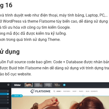
Hosting 2GB SSD (1 nă
g 16
Hosting 4GB SSD (1 nă
ị và trình duyệt web như điện thoại, máy tính bảng, Laptop, PC,…
Hosting 8GB SSD (1 nă
ở WordPress và theme Flatsome tùy biến cao, dễ dàng sử dụng 
 tối ưu hóa với công cụ tìm kiếm Google.
ng mã độc đã được kiểm tra kỹ lưỡng.
ơn trong quá trình sử dụng Theme.
sử dụng
n Full source code bao gồm: Code + Database được nhân bản bằ
ược Buid trên Flatsome nên dễ dàng sử dụng với trình dựng tra
ào bố cục website.