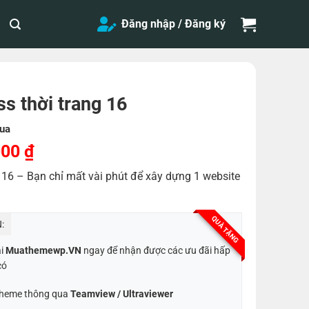
Đăng nhập / Đăng ký
 thời trang 16
ua
Giá
000
₫
hiện
16 – Bạn chỉ mất vài phút để xây dựng 1 website
tại
,000 ₫.
là:
300,000 ₫.
QUÀ TẶNG
:
ại
Muathemewp.VN
ngay để nhận được các ưu đãi hấp
có
 Theme thông qua
Teamview / Ultraviewer