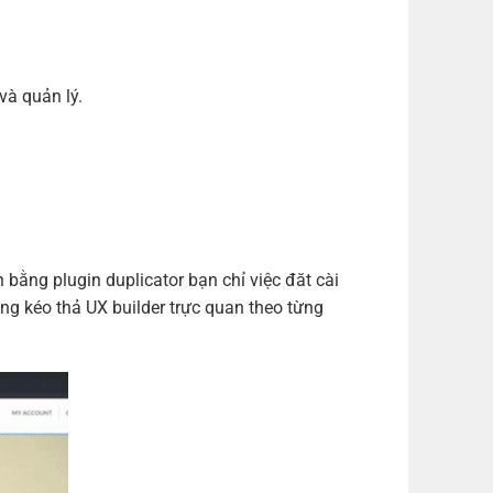
m)
(+700,000 ₫)
m)
(+1,000,000 ₫)
m)
(+1,200,000 ₫)
và quản lý.
ng plugin duplicator bạn chỉ việc đăt cài
ng kéo thả UX builder trực quan theo từng