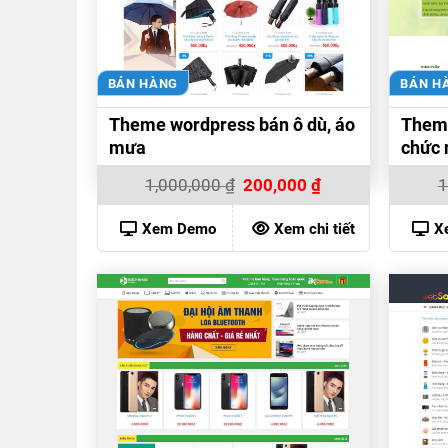
BÁN HÀNG
BÁN H
Theme wordpress bán ô dù, áo
Them
mưa
chức 
Giá
Giá
1,000,000
₫
200,000
₫
1
gốc
hiện
là:
tại
1,000,000 ₫.
là:
Xem Demo
Xem chi tiết
X
200,000 ₫.