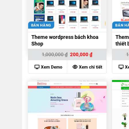
BÁN HÀNG
BÁN H
Theme wordpress bách khoa
Them
Shop
thiết 
Giá
Giá
1,000,000
₫
200,000
₫
1
gốc
hiện
là:
tại
1,000,000 ₫.
là:
Xem Demo
Xem chi tiết
X
200,000 ₫.