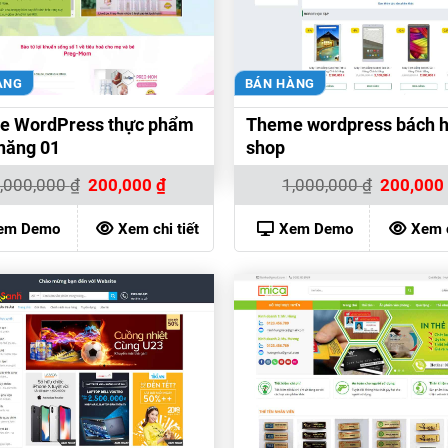
ÀNG
BÁN HÀNG
e WordPress thực phẩm
Theme wordpress bách 
năng 01
shop
Giá
Giá
Giá
,000,000
₫
200,000
₫
1,000,000
₫
200,00
gốc
hiện
gốc
là:
tại
là:
1,000,000 ₫.
là:
1,000,000 
em Demo
Xem chi tiết
Xem Demo
Xem c
200,000 ₫.