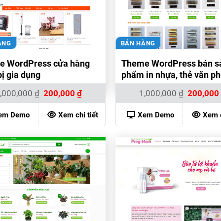
ÀNG
BÁN HÀNG
e WordPress cửa hàng
Theme WordPress bán s
bị gia dụng
phẩm in nhựa, thẻ văn p
Giá
Giá
Giá
,000,000
₫
200,000
₫
1,000,000
₫
200,00
gốc
hiện
gốc
là:
tại
là:
1,000,000 ₫.
là:
1,000,000 
em Demo
Xem chi tiết
Xem Demo
Xem c
200,000 ₫.