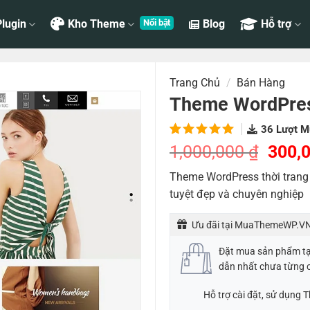
lugin
Kho Theme
Blog
Hỗ trợ
Trang Chủ
/
Bán Hàng
Theme WordPress
36
Lượt M
5.00
2
trên
Giá
1,000,000
₫
300,
5 dựa
gốc
trên
đánh
Theme WordPress thời trang 
là:
giá
tuyệt đẹp và chuyên nghiệp
1,000
Ưu đãi tại MuaThemeWP.VN
Đặt mua sản phẩm t
dẫn nhất chưa từng 
Hỗ trợ cài đặt, sử dụng