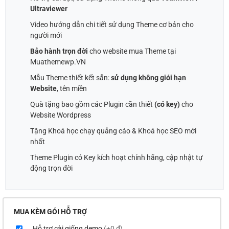
Ultraviewer
Video hướng dẫn chi tiết sử dụng Theme cơ bản cho
người mới
Bảo hành trọn đời
cho website mua Theme tại
Muathemewp.VN
Mẫu Theme thiết kết sẵn:
sử dụng không giới hạn
Website
, tên miền
Quà tặng bao gồm các Plugin cần thiết
(có key)
cho
Website Wordpress
Tặng Khoá học chạy quảng cáo & Khoá học SEO mới
nhất
Theme Plugin có Key kích hoạt chính hãng, cập nhật tự
động trọn đời
MUA KÈM GÓI HỖ TRỢ
Hỗ trợ cài giống demo
(+0 ₫)