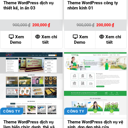
Theme WordPress dịch vụ
Theme WordPress công ty
thiết kế, in ấn 03
nhôm kính 01
Giá
Giá
Giá
Giá
900,000
₫
200,000
₫
900,000
₫
200,000
₫
gốc
hiện
gốc
hiện
là:
tại
là:
tại
900,000 ₫.
là:
900,000 ₫.
là:
Xem
Xem chi
Xem
Xem chi
200,000 ₫.
200,000
Demo
tiết
Demo
tiết
CÔNG TY
CÔNG TY
Theme WordPress dịch vụ
Theme WordPress dịch vụ vệ
làm biển chức danh, thẻ văn
sinh, dọn dẹp nhà cửa