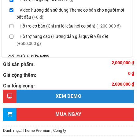
Video hướng dẫn sử dụng Theme cơ bản cho người mới
bắt đầu
(+0 ₫)
Hỗ trợ cơ bản (Chỉ trả lời câu hỏi cơ bản)
(+200,000 ₫)
Hỗ trợ nâng cao (Hướng dẫn giải quyết vấn đề)
(+500,000 ₫)
GÓI CHỈNH SỬA WEB
2,000,000 ₫
Giá sản phẩm:
Thay logo & thông tin doanh nghiệp
(+100,000 ₫)
0 ₫
Giá cộng thêm:
Đổi màu chủ đạo của theme theo tông màu của logo
2,000,000 ₫
(+200,000 ₫)
Giá tổng cộng:
Sửa danh mục và sắp xếp lại thanh menu chuẩn
XEM DEMO
(+300,000 ₫)
Thay đổi bố cục trang chủ (đơn giản)
(+500,000 ₫)
MUA NGAY
Thêm các nút liên hệ nhanh
(+0 ₫)
Thiết kế 2 banner chạy ở slider chính
(+200,000 ₫)
Danh mục:
Theme Premium
,
Công ty