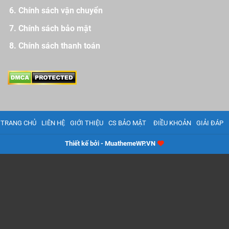
Chính sách vận chuyển
Chính sách bảo mật
Chính sách thanh toán
TRANG CHỦ
LIÊN HỆ
GIỚI THIỆU
CS BẢO MẬT
ĐIỀU KHOẢN
GIẢI ĐÁP
Thiết kế bởi - MuathemeWP.VN