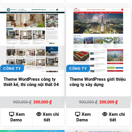
CÔNG TY
CÔNG TY
Theme WordPress công ty
Theme WordPress giới thiệu
thiết kế, thi công nội thất 04
công ty xây dựng
Giá
Giá
Giá
Giá
900,000
₫
200,000
₫
900,000
₫
200,000
₫
gốc
hiện
gốc
hiện
là:
tại
là:
tại
900,000 ₫.
là:
900,000 ₫.
là:
Xem
Xem chi
Xem
Xem chi
200,000 ₫.
200,000
Demo
tiết
Demo
tiết