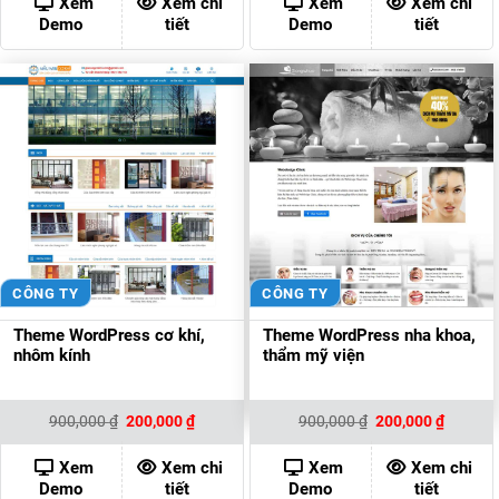
Xem
Xem chi
Xem
Xem chi
200,000 ₫.
200,000
Demo
tiết
Demo
tiết
CÔNG TY
CÔNG TY
Theme WordPress cơ khí,
Theme WordPress nha khoa,
nhôm kính
thẩm mỹ viện
Giá
Giá
Giá
Giá
900,000
₫
200,000
₫
900,000
₫
200,000
₫
gốc
hiện
gốc
hiện
là:
tại
là:
tại
900,000 ₫.
là:
900,000 ₫.
là:
Xem
Xem chi
Xem
Xem chi
200,000 ₫.
200,000
Demo
tiết
Demo
tiết