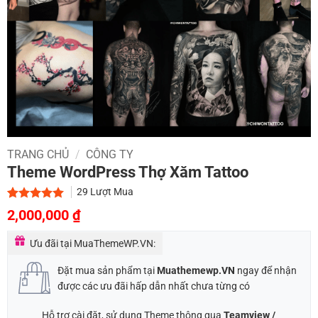
TRANG CHỦ
/
CÔNG TY
Theme WordPress Thợ Xăm Tattoo
29
Lượt Mua
Giá
Giá
5.00
1
trên 5
2,000,000
₫
dựa trên
gốc
hiện
đánh giá
Ưu đãi tại MuaThemeWP.VN:
là:
tại
2,500,000 ₫.
là:
Đặt mua sản phẩm tại
Muathemewp.VN
ngay để nhận
2,000,000 ₫.
được các ưu đãi hấp dẫn nhất chưa từng có
Hỗ trợ cài đặt, sử dụng Theme thông qua
Teamview /