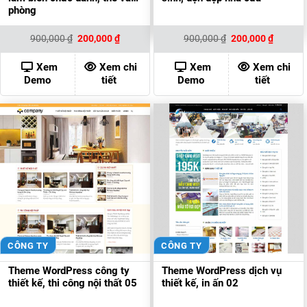
phòng
Giá
Giá
Giá
Giá
900,000
₫
200,000
₫
900,000
₫
200,000
₫
gốc
hiện
gốc
hiện
là:
tại
là:
tại
900,000 ₫.
là:
900,000 ₫.
là:
Xem
Xem chi
Xem
Xem chi
200,000 ₫.
200,000
Demo
tiết
Demo
tiết
CÔNG TY
CÔNG TY
Theme WordPress công ty
Theme WordPress dịch vụ
thiết kế, thi công nội thất 05
thiết kế, in ấn 02