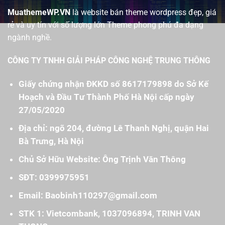
MuathemeWP.VN
là website bán theme wordpress đẹp, giá
rẻ và uy tín với số lượng lớn Theme phong phú đa dạng
ngành nghề.
CÔNG TY TNHH GIẢI PHÁP CÔNG NGHỆ TRUNG THÔNG
Giấy chứng nhận ĐKKD số 8617179898 do Sở Kế
Hoạch và Đầu Tư Thành Phố Hà Nội cấp ngày
27/05/2020
Địa chỉ: ngõ 204, đường Lê Thanh Nghị, quận Hai
Bà Trưng, Hà Nội
Chủ Sở Hữu Website: Ông Trịnh Văn Thông
SĐT: 0399975951
Email: Baobinh110297@gmail.com
STK 1: Vietcombank, 1037096894, TRINH VAN