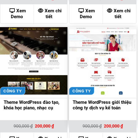
gốc
hiện
gốc
hiện
là:
tại
là:
tại
900,000 ₫.
là:
900,000 ₫.
là:
Xem
Xem chi
Xem
Xem chi
200,000 ₫.
200,000
Demo
tiết
Demo
tiết
CÔNG TY
CÔNG TY
Theme WordPress đào tạo,
Theme WordPress giới thiệu
khóa học piano, nhạc cụ
công ty dịch vụ kế toán
Giá
Giá
Giá
Giá
900,000
₫
200,000
₫
900,000
₫
200,000
₫
gốc
hiện
gốc
hiện
là:
tại
là:
tại
900,000 ₫.
là:
900,000 ₫.
là: