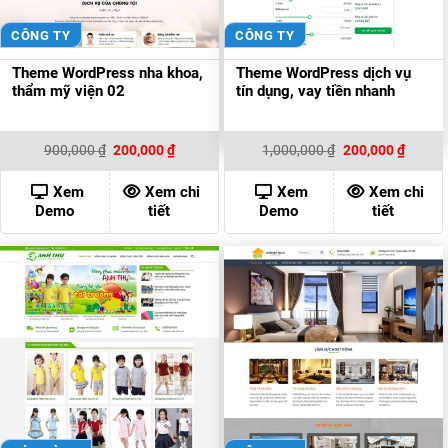
CÔNG TY
CÔNG TY
Theme WordPress nha khoa,
Theme WordPress dịch vụ
thẩm mỹ viện 02
tín dụng, vay tiền nhanh
Giá
Giá
Giá
Giá
900,000
₫
200,000
₫
1,000,000
₫
200,000
₫
gốc
hiện
gốc
hiện
là:
tại
là:
tại
900,000 ₫.
là:
1,000,000 ₫.
là:
Xem
Xem chi
Xem
Xem chi
200,000 ₫.
200,00
Demo
tiết
Demo
tiết