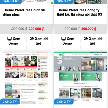
BÁN HÀNG
CÔNG TY
Theme WordPress dịch vụ
Theme WordPress công ty
đồng phục
thiết kế, thi công nội thất 03
Giá
Giá
Giá
Giá
1,000,000
₫
200,000
₫
900,000
₫
200,000
₫
gốc
hiện
gốc
hiện
là:
tại
là:
tại
1,000,000 ₫.
là:
900,000 ₫.
là:
Xem
Xem chi
Xem
Xem chi
200,000 ₫.
200,000
Demo
tiết
Demo
tiết
CÔNG TY
CÔNG TY