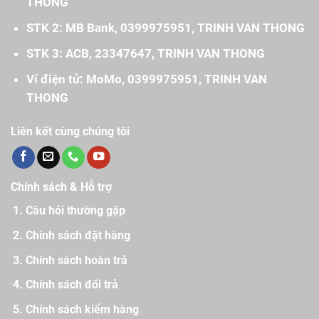
THONG
STK 2: MB Bank, 0399975951, TRINH VAN THONG
STK 3: ACB, 23347647, TRINH VAN THONG
Ví điện tử: MoMo, 0399975951, TRINH VAN
THONG
Liên kết cùng chúng tôi
Chính sách & Hỗ trợ
Câu hỏi thường gặp
Chính sách đặt hàng
Chính sách hoàn trả
Chính sách đổi trả
Chính sách kiểm hàng