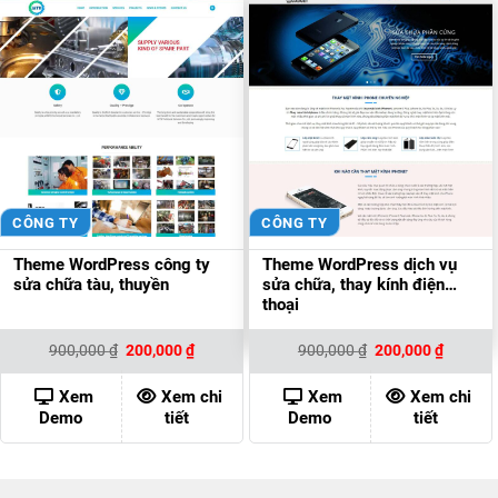
CÔNG TY
CÔNG TY
Theme WordPress công ty
Theme WordPress dịch vụ
sửa chữa tàu, thuyền
sửa chữa, thay kính điện
thoại
Giá
Giá
Giá
Giá
900,000
₫
200,000
₫
900,000
₫
200,000
₫
gốc
hiện
gốc
hiện
là:
tại
là:
tại
900,000 ₫.
là:
900,000 ₫.
là:
Xem
Xem chi
Xem
Xem chi
200,000 ₫.
200,000
Demo
tiết
Demo
tiết