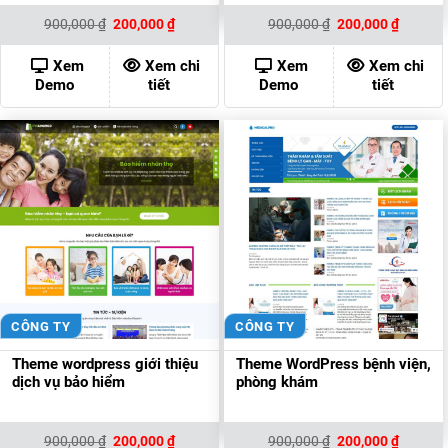
Giá
Giá
Giá
Giá
900,000
₫
200,000
₫
900,000
₫
200,000
₫
gốc
hiện
gốc
hiện
là:
tại
là:
tại
900,000 ₫.
là:
900,000 ₫.
là:
Xem
Xem chi
Xem
Xem chi
200,000 ₫.
200,000
Demo
tiết
Demo
tiết
CÔNG TY
CÔNG TY
Theme wordpress giới thiệu
Theme WordPress bệnh viện,
dịch vụ bảo hiểm
phòng khám
Giá
Giá
Giá
Giá
900,000
₫
200,000
₫
900,000
₫
200,000
₫