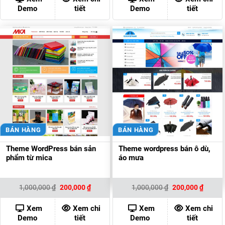
200,000 ₫.
200,00
Demo
tiết
Demo
tiết
BÁN HÀNG
BÁN HÀNG
Theme WordPress bán sản
Theme wordpress bán ô dù,
phẩm từ mica
áo mưa
Giá
Giá
Giá
Giá
1,000,000
₫
200,000
₫
1,000,000
₫
200,000
₫
gốc
hiện
gốc
hiện
là:
tại
là:
tại
1,000,000 ₫.
là:
1,000,000 ₫.
là:
Xem
Xem chi
Xem
Xem chi
200,000 ₫.
200,00
Demo
tiết
Demo
tiết