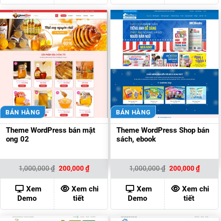
BÁN HÀNG
BÁN HÀNG
Theme WordPress bán mật
Theme WordPress Shop bán
ong 02
sách, ebook
Giá
Giá
Giá
Giá
1,000,000
₫
200,000
₫
1,000,000
₫
200,000
₫
gốc
hiện
gốc
hiện
là:
tại
là:
tại
1,000,000 ₫.
là:
1,000,000 ₫.
là:
Xem
Xem chi
Xem
Xem chi
200,000 ₫.
200,00
Demo
tiết
Demo
tiết