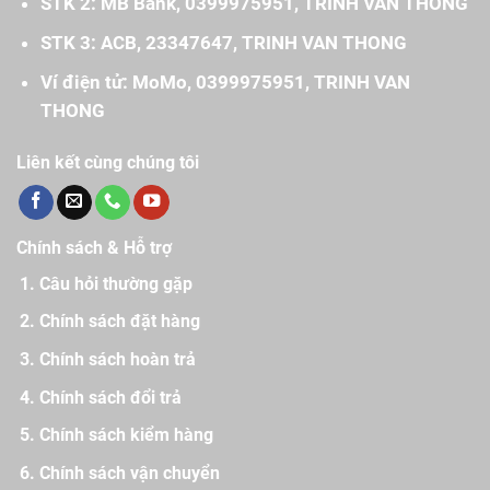
STK 2: MB Bank, 0399975951, TRINH VAN THONG
STK 3: ACB, 23347647, TRINH VAN THONG
Ví điện tử: MoMo, 0399975951, TRINH VAN
THONG
Liên kết cùng chúng tôi
Chính sách & Hỗ trợ
Câu hỏi thường gặp
Chính sách đặt hàng
Chính sách hoàn trả
Chính sách đổi trả
Chính sách kiểm hàng
Chính sách vận chuyển