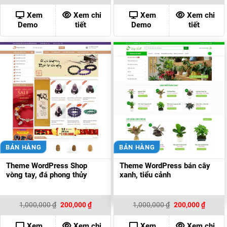
là:
tại
là:
tại
1,000,000 ₫.
là:
1,000,000 ₫.
là:
Xem
Xem chi
Xem
Xem chi
200,000 ₫.
200,00
Demo
tiết
Demo
tiết
BÁN HÀNG
BÁN HÀNG
Theme WordPress Shop
Theme WordPress bán cây
vòng tay, đá phong thủy
xanh, tiểu cảnh
Giá
Giá
Giá
Giá
1,000,000
₫
200,000
₫
1,000,000
₫
200,000
₫
gốc
hiện
gốc
hiện
là:
tại
là:
tại
1,000,000 ₫.
là:
1,000,000 ₫.
là:
Xem
Xem chi
Xem
Xem chi