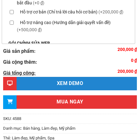
bắt đầu
(+0 ₫)
Hỗ trợ cơ bản (Chỉ trả lời câu hỏi cơ bản)
(+200,000 ₫)
Hỗ trợ nâng cao (Hướng dẫn giải quyết vấn đề)
(+500,000 ₫)
GÓI CHỈNH SỬA WEB
200,000 ₫
Giá sản phẩm:
Thay logo & thông tin doanh nghiệp
(+100,000 ₫)
0 ₫
Giá cộng thêm:
Đổi màu chủ đạo của theme theo tông màu của logo
200,000 ₫
(+200,000 ₫)
Giá tổng cộng:
Sửa danh mục và sắp xếp lại thanh menu chuẩn
XEM DEMO
(+300,000 ₫)
Thay đổi bố cục trang chủ (đơn giản)
(+500,000 ₫)
MUA NGAY
Thêm các nút liên hệ nhanh
(+0 ₫)
Thiết kế 2 banner chạy ở slider chính
(+200,000 ₫)
SKU:
4588
Thay đổi màu sắc toàn bộ site theo yêu cầu
Danh mục:
Bán hàng
,
Làm đẹp
,
Mỹ phẩm
(+150,000 ₫)
Thẻ:
Làm đẹp
,
Mỹ phẩm
,
Spa