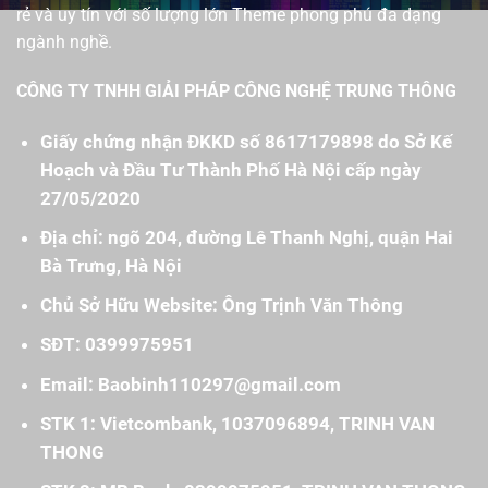
rẻ và uy tín với số lượng lớn Theme phong phú đa dạng
ngành nghề.
CÔNG TY TNHH GIẢI PHÁP CÔNG NGHỆ TRUNG THÔNG
Giấy chứng nhận ĐKKD số 8617179898 do Sở Kế
Hoạch và Đầu Tư Thành Phố Hà Nội cấp ngày
27/05/2020
Địa chỉ: ngõ 204, đường Lê Thanh Nghị, quận Hai
Bà Trưng, Hà Nội
Chủ Sở Hữu Website: Ông Trịnh Văn Thông
SĐT: 0399975951
Email: Baobinh110297@gmail.com
STK 1: Vietcombank, 1037096894, TRINH VAN
THONG