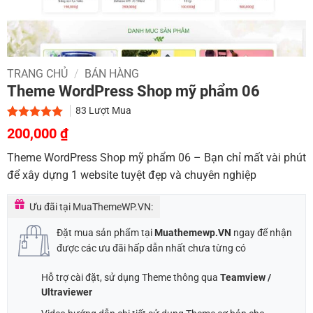
TRANG CHỦ
/
BÁN HÀNG
Theme WordPress Shop mỹ phẩm 06
83
Lượt Mua
Giá
Giá
5.00
1
trên 5
200,000
₫
dựa trên
gốc
hiện
đánh giá
Theme WordPress Shop mỹ phẩm 06 – Bạn chỉ mất vài phút
là:
tại
để xây dựng 1 website tuyệt đẹp và chuyên nghiệp
1,000,000 ₫.
là:
200,000 ₫.
Ưu đãi tại MuaThemeWP.VN:
Đặt mua sản phẩm tại
Muathemewp.VN
ngay để nhận
được các ưu đãi hấp dẫn nhất chưa từng có
Hỗ trợ cài đặt, sử dụng Theme thông qua
Teamview /
Ultraviewer