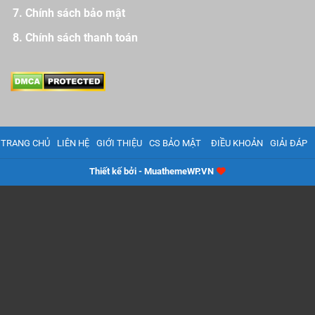
Chính sách bảo mật
Chính sách thanh toán
TRANG CHỦ
LIÊN HỆ
GIỚI THIỆU
CS BẢO MẬT
ĐIỀU KHOẢN
GIẢI ĐÁP
Thiết kế bởi - MuathemeWP.VN