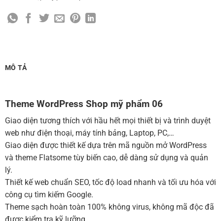
Cài đặt SMTP Mail cho site Wordpress
(+100,000 ₫)
Thiết kế logo đơn giản để đăng web
(+300,000 ₫)
Chỉnh sửa site theo yêu cầu tuỳ chọn
(+2,000,000 ₫)
MUA THÊM TÊN MIỀN + HOSTING
MÔ TẢ
Tên miền quốc tế .com .net .org (1 năm)
(+350,000 ₫)
Tên miền Việt Nam .vn (1 năm)
(+550,000 ₫)
Theme WordPress Shop mỹ phẩm 06
Hosting 2GB SSD (1 năm)
(+700,000 ₫)
Giao diện tương thích với hầu hết mọi thiết bị và trình duyệt
Hosting 4GB SSD (1 năm)
(+1,000,000 ₫)
web như điện thoại, máy tính bảng, Laptop, PC,…
Giao diện được thiết kế dựa trên mã nguồn mở WordPress
Hosting 8GB SSD (1 năm)
(+1,200,000 ₫)
và theme Flatsome tùy biến cao, dễ dàng sử dụng và quản
lý.
Thiết kế web chuẩn SEO, tốc độ load nhanh và tối ưu hóa với
công cụ tìm kiếm Google.
Theme sạch hoàn toàn 100% không virus, không mã độc đã
được kiểm tra kỹ lưỡng.