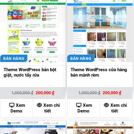
BÁN HÀNG
BÁN HÀNG
Theme WordPress bán bột
Theme WordPress cửa hàng
giặt, nước tẩy rửa
bán mành rèm
Giá
Giá
Giá
Giá
1,000,000
₫
200,000
₫
1,000,000
₫
200,000
₫
gốc
hiện
gốc
hiện
là:
tại
là:
tại
1,000,000 ₫.
là:
1,000,000 ₫.
là:
Xem
Xem chi
Xem
Xem chi
200,000 ₫.
200,00
Demo
tiết
Demo
tiết