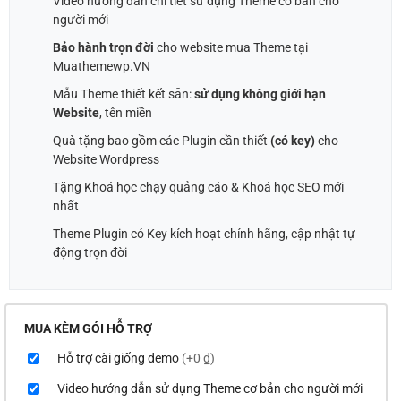
Video hướng dẫn chi tiết sử dụng Theme cơ bản cho
người mới
Bảo hành trọn đời
cho website mua Theme tại
Muathemewp.VN
Mẫu Theme thiết kết sẵn:
sử dụng không giới hạn
Website
, tên miền
Quà tặng bao gồm các Plugin cần thiết
(có key)
cho
Website Wordpress
Tặng Khoá học chạy quảng cáo & Khoá học SEO mới
nhất
Theme Plugin có Key kích hoạt chính hãng, cập nhật tự
động trọn đời
MUA KÈM GÓI HỖ TRỢ
Hỗ trợ cài giống demo
(+0 ₫)
Video hướng dẫn sử dụng Theme cơ bản cho người mới