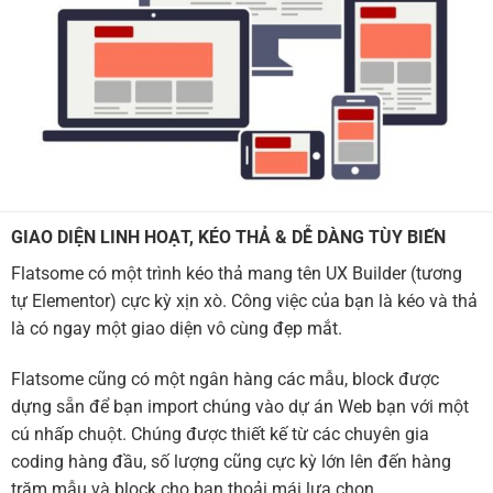
GIAO DIỆN LINH HOẠT, KÉO THẢ & DỄ DÀNG TÙY BIẾN
Flatsome có một trình kéo thả mang tên UX Builder (tương
tự Elementor) cực kỳ xịn xò. Công việc của bạn là kéo và thả
là có ngay một giao diện vô cùng đẹp mắt.
Flatsome cũng có một ngân hàng các mẫu, block được
dựng sẵn để bạn import chúng vào dự án Web bạn với một
cú nhấp chuột. Chúng được thiết kế từ các chuyên gia
coding hàng đầu, số lượng cũng cực kỳ lớn lên đến hàng
trăm mẫu và block cho bạn thoải mái lựa chọn.