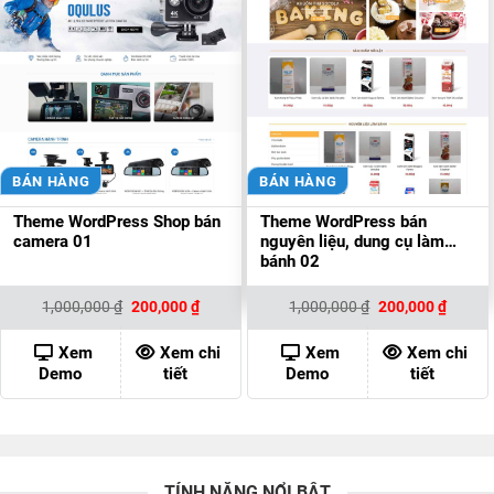
BÁN HÀNG
BÁN HÀNG
Theme WordPress Shop bán
Theme WordPress bán
camera 01
nguyên liệu, dung cụ làm
bánh 02
Giá
Giá
Giá
Giá
1,000,000
₫
200,000
₫
1,000,000
₫
200,000
₫
gốc
hiện
gốc
hiện
là:
tại
là:
tại
1,000,000 ₫.
là:
1,000,000 ₫.
là:
Xem
Xem chi
Xem
Xem chi
200,000 ₫.
200,00
Demo
tiết
Demo
tiết
TÍNH NĂNG NỔI BẬT