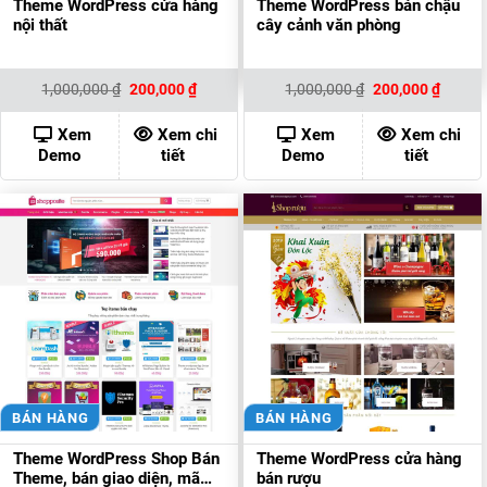
Theme WordPress cửa hàng
Theme WordPress bán chậu
nội thất
cây cảnh văn phòng
Giá
Giá
Giá
Giá
1,000,000
₫
200,000
₫
1,000,000
₫
200,000
₫
gốc
hiện
gốc
hiện
là:
tại
là:
tại
1,000,000 ₫.
là:
1,000,000 ₫.
là:
Xem
Xem chi
Xem
Xem chi
200,000 ₫.
200,00
Demo
tiết
Demo
tiết
BÁN HÀNG
BÁN HÀNG
Theme WordPress Shop Bán
Theme WordPress cửa hàng
Theme, bán giao diện, mã
bán rượu