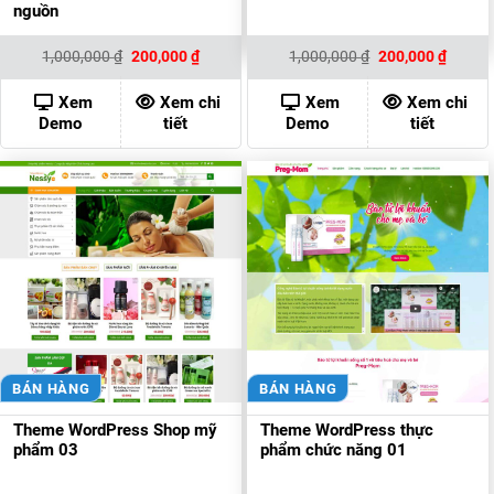
nguồn
Giá
Giá
Giá
Giá
1,000,000
₫
200,000
₫
1,000,000
₫
200,000
₫
gốc
hiện
gốc
hiện
là:
tại
là:
tại
1,000,000 ₫.
là:
1,000,000 ₫.
là:
Xem
Xem chi
Xem
Xem chi
200,000 ₫.
200,00
Demo
tiết
Demo
tiết
BÁN HÀNG
BÁN HÀNG
Theme WordPress Shop mỹ
Theme WordPress thực
phẩm 03
phẩm chức năng 01