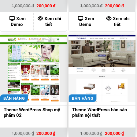
Giá
Giá
Giá
Giá
1,000,000
₫
200,000
₫
1,000,000
₫
200,000
₫
gốc
hiện
gốc
hiện
là:
tại
là:
tại
1,000,000 ₫.
là:
1,000,000 ₫.
là:
Xem
Xem chi
Xem
Xem chi
200,000 ₫.
200,00
Demo
tiết
Demo
tiết
BÁN HÀNG
BÁN HÀNG
Theme WordPress Shop mỹ
Theme WordPress bán sản
phẩm 02
phẩm nội thất
Giá
Giá
Giá
Giá
1,000,000
₫
200,000
₫
1,000,000
₫
200,000
₫
gốc
hiện
gốc
hiện