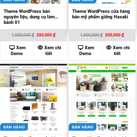
Theme WordPress bán
Theme WordPress cửa hàng
nguyên liệu, dung cụ làm
bán mỹ phẩm giống Hasaki
bánh 01
Giá
Giá
Giá
Giá
1,000,000
₫
200,000
₫
1,000,000
₫
200,000
₫
gốc
hiện
gốc
hiện
là:
tại
là:
tại
1,000,000 ₫.
là:
1,000,000 ₫.
là:
Xem
Xem chi
Xem
Xem chi
200,000 ₫.
200,00
Demo
tiết
Demo
tiết
BÁN HÀNG
BÁN HÀNG