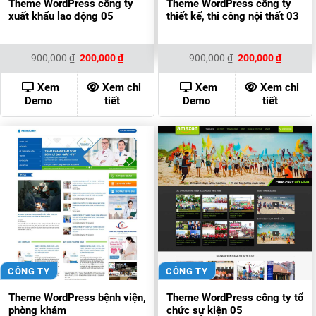
Theme WordPress công ty
Theme WordPress công ty
xuất khẩu lao động 05
thiết kế, thi công nội thất 03
Giá
Giá
Giá
Giá
900,000
₫
200,000
₫
900,000
₫
200,000
₫
gốc
hiện
gốc
hiện
là:
tại
là:
tại
900,000 ₫.
là:
900,000 ₫.
là:
Xem
Xem chi
Xem
Xem chi
200,000 ₫.
200,000
Demo
tiết
Demo
tiết
CÔNG TY
CÔNG TY
Theme WordPress bệnh viện,
Theme WordPress công ty tổ
phòng khám
chức sự kiện 05