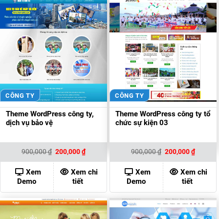
CÔNG TY
CÔNG TY
Theme WordPress công ty,
Theme WordPress công ty tổ
dịch vụ bảo vệ
chức sự kiện 03
Giá
Giá
Giá
Giá
900,000
₫
200,000
₫
900,000
₫
200,000
₫
gốc
hiện
gốc
hiện
là:
tại
là:
tại
900,000 ₫.
là:
900,000 ₫.
là:
Xem
Xem chi
Xem
Xem chi
200,000 ₫.
200,000
Demo
tiết
Demo
tiết