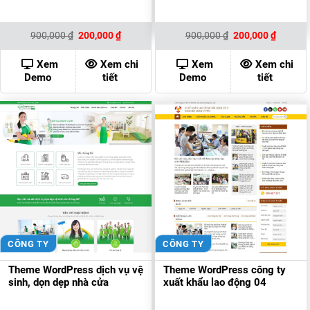
Giá
Giá
Giá
Giá
900,000
₫
200,000
₫
900,000
₫
200,000
₫
gốc
hiện
gốc
hiện
là:
tại
là:
tại
900,000 ₫.
là:
900,000 ₫.
là:
Xem
Xem chi
Xem
Xem chi
200,000 ₫.
200,000
Demo
tiết
Demo
tiết
CÔNG TY
CÔNG TY
Theme WordPress dịch vụ vệ
Theme WordPress công ty
sinh, dọn dẹp nhà cửa
xuất khẩu lao động 04