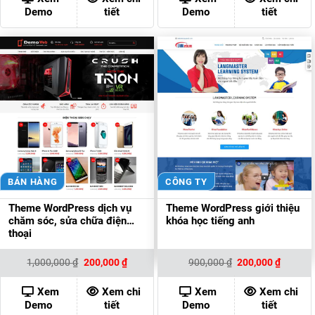
200,000 ₫.
200,000
Demo
tiết
Demo
tiết
BÁN HÀNG
CÔNG TY
Theme WordPress dịch vụ
Theme WordPress giới thiệu
chăm sóc, sửa chữa điện
khóa học tiếng anh
thoại
Giá
Giá
Giá
Giá
1,000,000
₫
200,000
₫
900,000
₫
200,000
₫
gốc
hiện
gốc
hiện
là:
tại
là:
tại
1,000,000 ₫.
là:
900,000 ₫.
là:
Xem
Xem chi
Xem
Xem chi
200,000 ₫.
200,000
Demo
tiết
Demo
tiết