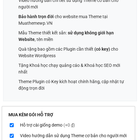
Video hướng dẫn chi tiết sử dụng Theme cơ bản cho
người mới
Bảo hành trọn đời
cho website mua Theme tại
Muathemewp.VN
Mẫu Theme thiết kết sẵn:
sử dụng không giới hạn
Website
, tên miền
Quà tặng bao gồm các Plugin cần thiết
(có key)
cho
Website Wordpress
Tặng Khoá học chạy quảng cáo & Khoá học SEO mới
nhất
Theme Plugin có Key kích hoạt chính hãng, cập nhật tự
động trọn đời
MUA KÈM GÓI HỖ TRỢ
Hỗ trợ cài giống demo
(+0 ₫)
Video hướng dẫn sử dụng Theme cơ bản cho người mới