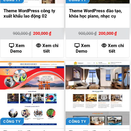
Theme WordPress công ty
Theme WordPress đào tạo,
xuất khẩu lao động 02
khóa học piano, nhạc cụ
Giá
Giá
Giá
Giá
900,000
₫
200,000
₫
900,000
₫
200,000
₫
gốc
hiện
gốc
hiện
là:
tại
là:
tại
900,000 ₫.
là:
900,000 ₫.
là:
Xem
Xem chi
Xem
Xem chi
200,000 ₫.
200,000
Demo
tiết
Demo
tiết
CÔNG TY
CÔNG TY