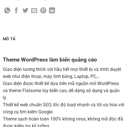
Cài đặt SMTP Mail cho site Wordpress
(+100,000 ₫)
Thiết kế logo đơn giản để đăng web
(+300,000 ₫)
Chỉnh sửa site theo yêu cầu tuỳ chọn
(+2,000,000 ₫)
MUA THÊM TÊN MIỀN + HOSTING
MÔ TẢ
Tên miền quốc tế .com .net .org (1 năm)
(+350,000 ₫)
Tên miền Việt Nam .vn (1 năm)
(+550,000 ₫)
Theme WordPress làm biển quảng cáo
Hosting 2GB SSD (1 năm)
(+700,000 ₫)
Giao diện tương thích với hầu hết mọi thiết bị và trình duyệt
Hosting 4GB SSD (1 năm)
(+1,000,000 ₫)
web như điện thoại, máy tính bảng, Laptop, PC,…
Giao diện được thiết kế dựa trên mã nguồn mở WordPress
Hosting 8GB SSD (1 năm)
(+1,200,000 ₫)
và theme Flatsome tùy biến cao, dễ dàng sử dụng và quản
lý.
Thiết kế web chuẩn SEO, tốc độ load nhanh và tối ưu hóa với
công cụ tìm kiếm Google.
Theme sạch hoàn toàn 100% không virus, không mã độc đã
được kiểm tra kỹ lưỡng.