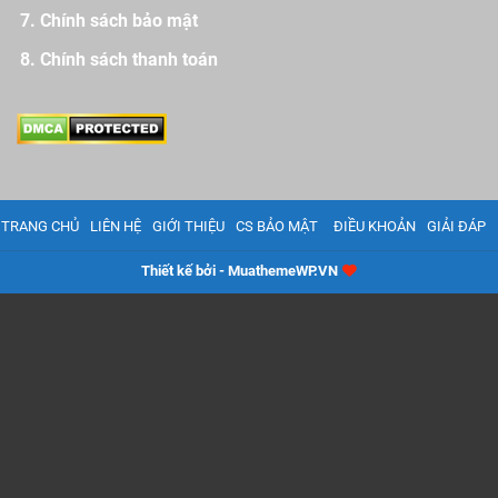
Chính sách bảo mật
Chính sách thanh toán
TRANG CHỦ
LIÊN HỆ
GIỚI THIỆU
CS BẢO MẬT
ĐIỀU KHOẢN
GIẢI ĐÁP
Thiết kế bởi - MuathemeWP.VN