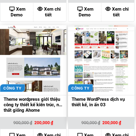
là:
tại
là:
tại
900,000 ₫.
là:
900,000 ₫.
là:
Xem
Xem chi
Xem
Xem chi
200,000 ₫.
200,000
Demo
tiết
Demo
tiết
CÔNG TY
CÔNG TY
Theme wordpress giới thiệu
Theme WordPress dịch vụ
công ty thiết kế kiến trúc, nội
thiết kế, in ấn 03
thất giống Ahome
Giá
Giá
Giá
Giá
900,000
₫
200,000
₫
900,000
₫
200,000
₫
gốc
hiện
gốc
hiện
là:
tại
là:
tại
900,000 ₫.
là:
900,000 ₫.
là:
Xem
Xem chi
Xem
Xem chi