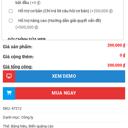
bắt đầu
(+0 ₫)
Hỗ trợ cơ bản (Chỉ trả lời câu hỏi cơ bản)
(+200,000 ₫)
Hỗ trợ nâng cao (Hướng dẫn giải quyết vấn đề)
(+500,000 ₫)
GÓI CHỈNH SỬA WEB
200,000 ₫
Giá sản phẩm:
Thay logo & thông tin doanh nghiệp
(+100,000 ₫)
0 ₫
Giá cộng thêm:
Đổi màu chủ đạo của theme theo tông màu của logo
200,000 ₫
(+200,000 ₫)
Giá tổng cộng:
Sửa danh mục và sắp xếp lại thanh menu chuẩn
XEM DEMO
(+300,000 ₫)
Thay đổi bố cục trang chủ (đơn giản)
(+500,000 ₫)
MUA NGAY
Thêm các nút liên hệ nhanh
(+0 ₫)
Thiết kế 2 banner chạy ở slider chính
(+200,000 ₫)
SKU:
47212
Thay đổi màu sắc toàn bộ site theo yêu cầu
Danh mục:
Công ty
(+150,000 ₫)
Thẻ:
Bảng hiệu
,
Biển quảng cáo