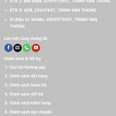
STK 2: MB Bank, 0399975951, TRINH VAN THONG
STK 3: ACB, 23347647, TRINH VAN THONG
Ví điện tử: MoMo, 0399975951, TRINH VAN
THONG
Liên kết cùng chúng tôi
Chính sách & Hỗ trợ
Câu hỏi thường gặp
Chính sách đặt hàng
Chính sách hoàn trả
Chính sách đổi trả
Chính sách kiểm hàng
Chính sách vận chuyển