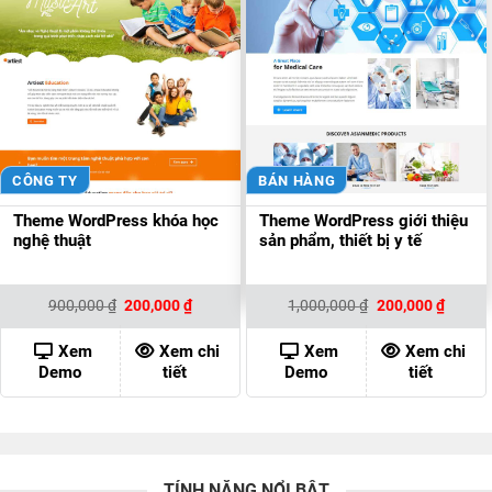
CÔNG TY
BÁN HÀNG
Theme WordPress khóa học
Theme WordPress giới thiệu
nghệ thuật
sản phẩm, thiết bị y tế
Giá
Giá
Giá
Giá
900,000
₫
200,000
₫
1,000,000
₫
200,000
₫
gốc
hiện
gốc
hiện
là:
tại
là:
tại
900,000 ₫.
là:
1,000,000 ₫.
là:
Xem
Xem chi
Xem
Xem chi
200,000 ₫.
200,00
Demo
tiết
Demo
tiết
TÍNH NĂNG NỔI BẬT