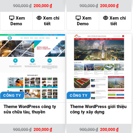
Giá
Giá
Giá
Giá
900,000
₫
200,000
₫
900,000
₫
200,000
₫
gốc
hiện
gốc
hiện
là:
tại
là:
tại
900,000 ₫.
là:
900,000 ₫.
là:
Xem
Xem chi
Xem
Xem chi
200,000 ₫.
200,000
Demo
tiết
Demo
tiết
CÔNG TY
CÔNG TY
Theme WordPress công ty
Theme WordPress giới thiệu
sửa chữa tàu, thuyền
công ty xây dựng
Giá
Giá
Giá
Giá
900,000
₫
200,000
₫
900,000
₫
200,000
₫
gốc
hiện
gốc
hiện