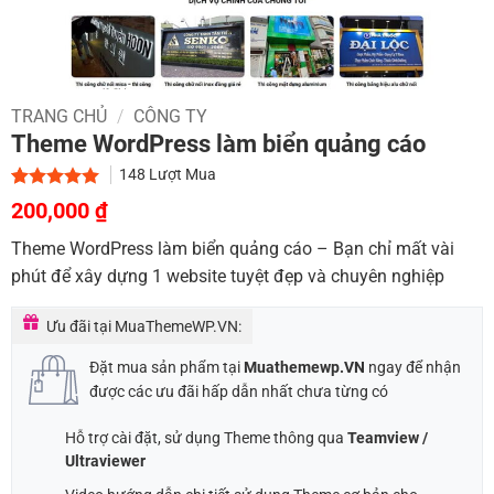
TRANG CHỦ
/
CÔNG TY
Theme WordPress làm biển quảng cáo
148
Lượt Mua
Giá
Giá
5.00
1
trên 5
200,000
₫
dựa trên
gốc
hiện
đánh giá
Theme WordPress làm biển quảng cáo – Bạn chỉ mất vài
là:
tại
phút để xây dựng 1 website tuyệt đẹp và chuyên nghiệp
900,000 ₫.
là:
200,000 ₫.
Ưu đãi tại MuaThemeWP.VN:
Đặt mua sản phẩm tại
Muathemewp.VN
ngay để nhận
được các ưu đãi hấp dẫn nhất chưa từng có
Hỗ trợ cài đặt, sử dụng Theme thông qua
Teamview /
Ultraviewer