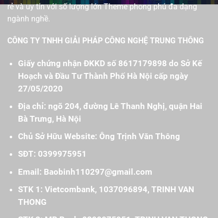
rẻ và uy tín với số lượng lớn Theme phong phú đa dạng
ngành nghề.
CÔNG TY TNHH GIẢI PHÁP CÔNG NGHỆ TRUNG THÔNG
Giấy chứng nhận ĐKKD số 8617179898 do Sở Kế
Hoạch và Đầu Tư Thành Phố Hà Nội cấp ngày
27/05/2020
Địa chỉ: ngõ 204, đường Lê Thanh Nghị, quận Hai
Bà Trưng, Hà Nội
Chủ Sở Hữu Website: Ông Trịnh Văn Thông
SĐT: 0399975951
Email: Baobinh110297@gmail.com
STK 1: Vietcombank, 1037096894, TRINH VAN
THONG