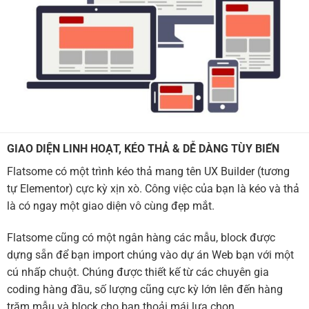
GIAO DIỆN LINH HOẠT, KÉO THẢ & DỄ DÀNG TÙY BIẾN
Flatsome có một trình kéo thả mang tên UX Builder (tương
tự Elementor) cực kỳ xịn xò. Công việc của bạn là kéo và thả
là có ngay một giao diện vô cùng đẹp mắt.
Flatsome cũng có một ngân hàng các mẫu, block được
dựng sẵn để bạn import chúng vào dự án Web bạn với một
cú nhấp chuột. Chúng được thiết kế từ các chuyên gia
coding hàng đầu, số lượng cũng cực kỳ lớn lên đến hàng
trăm mẫu và block cho bạn thoải mái lựa chọn.