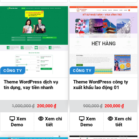
HẾT HÀNG
CÔNG TY
CÔNG TY
Theme WordPress dịch vụ
Theme WordPress công ty
tín dụng, vay tiền nhanh
xuất khẩu lao động 01
Giá
Giá
Giá
Giá
1,000,000
₫
200,000
₫
900,000
₫
200,000
₫
gốc
hiện
gốc
hiện
là:
tại
là:
tại
1,000,000 ₫.
là:
900,000 ₫.
là:
Xem
Xem chi
Xem
Xem chi
200,000 ₫.
200,000
Demo
tiết
Demo
tiết