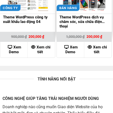
CÔNG TY
BÁN HÀNG
Theme WordPress công ty
Theme WordPress dịch vụ
xuất khẩu lao động 04
chăm sóc, sửa chữa điện
thoại
Giá
Giá
Giá
Giá
900,000
₫
200,000
₫
1,000,000
₫
200,000
₫
gốc
hiện
gốc
hiện
là:
tại
là:
tại
900,000 ₫.
là:
1,000,000 ₫.
là:
Xem
Xem chi
Xem
Xem chi
200,000 ₫.
200,00
Demo
tiết
Demo
tiết
TÍNH NĂNG NỔI BẬT
CÔNG NGHỆ GIÚP TĂNG TRẢI NGHIỆM NGƯỜI DÙNG
Doanh nghiệp nào cũng muốn Giao diện Website của họ