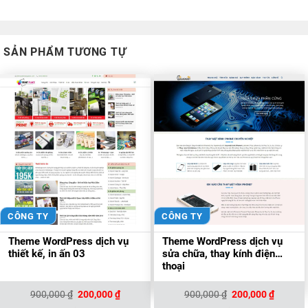
SẢN PHẨM TƯƠNG TỰ
CÔNG TY
CÔNG TY
Theme WordPress dịch vụ
Theme WordPress dịch vụ
thiết kế, in ấn 03
sửa chữa, thay kính điện
thoại
Giá
Giá
Giá
Giá
900,000
₫
200,000
₫
900,000
₫
200,000
₫
gốc
hiện
gốc
hiện