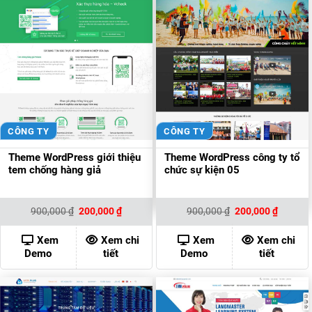
CÔNG TY
CÔNG TY
Theme WordPress giới thiệu
Theme WordPress công ty tổ
tem chống hàng giả
chức sự kiện 05
Giá
Giá
Giá
Giá
900,000
₫
200,000
₫
900,000
₫
200,000
₫
gốc
hiện
gốc
hiện
là:
tại
là:
tại
900,000 ₫.
là:
900,000 ₫.
là:
Xem
Xem chi
Xem
Xem chi
200,000 ₫.
200,000
Demo
tiết
Demo
tiết