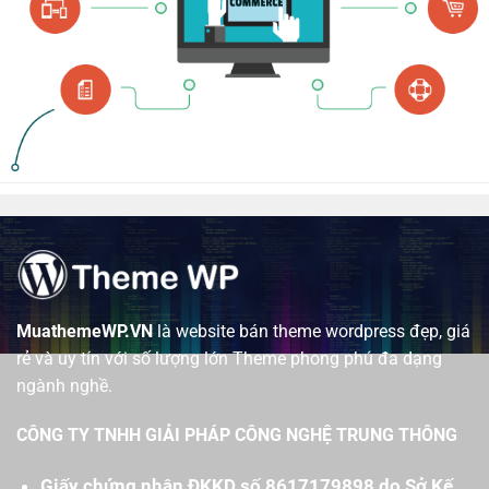
MuathemeWP.VN
là website bán theme wordpress đẹp, giá
rẻ và uy tín với số lượng lớn Theme phong phú đa dạng
ngành nghề.
CÔNG TY TNHH GIẢI PHÁP CÔNG NGHỆ TRUNG THÔNG
Giấy chứng nhận ĐKKD số 8617179898 do Sở Kế