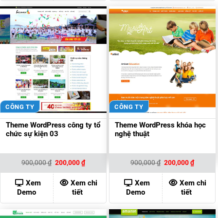
CÔNG TY
CÔNG TY
Theme WordPress công ty tổ
Theme WordPress khóa học
chức sự kiện 03
nghệ thuật
Giá
Giá
Giá
Giá
900,000
₫
200,000
₫
900,000
₫
200,000
₫
gốc
hiện
gốc
hiện
là:
tại
là:
tại
900,000 ₫.
là:
900,000 ₫.
là:
Xem
Xem chi
Xem
Xem chi
200,000 ₫.
200,000
Demo
tiết
Demo
tiết