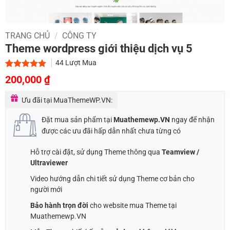
TRANG CHỦ
/
CÔNG TY
Theme wordpress giới thiệu dịch vụ 5
44
Lượt Mua
Giá
Giá
5.00
2
trên 5
200,000
₫
dựa trên
gốc
hiện
đánh giá
Ưu đãi tại MuaThemeWP.VN:
là:
tại
700,000 ₫.
là:
Đặt mua sản phẩm tại
Muathemewp.VN
ngay để nhận
200,000 ₫.
được các ưu đãi hấp dẫn nhất chưa từng có
Hỗ trợ cài đặt, sử dụng Theme thông qua
Teamview /
Ultraviewer
Video hướng dẫn chi tiết sử dụng Theme cơ bản cho
người mới
Bảo hành trọn đời
cho website mua Theme tại
Muathemewp.VN