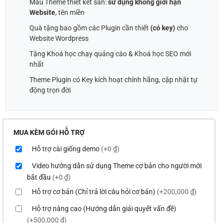
Mẫu Theme thiết kết sẵn:
sử dụng không giới hạn
Website
, tên miền
Quà tặng bao gồm các Plugin cần thiết
(có key)
cho
Website Wordpress
Tặng Khoá học chạy quảng cáo & Khoá học SEO mới
nhất
Theme Plugin có Key kích hoạt chính hãng, cập nhật tự
động trọn đời
MUA KÈM GÓI HỖ TRỢ
Hỗ trợ cài giống demo
(+0 ₫)
Video hướng dẫn sử dụng Theme cơ bản cho người mới
bắt đầu
(+0 ₫)
Hỗ trợ cơ bản (Chỉ trả lời câu hỏi cơ bản)
(+200,000 ₫)
Hỗ trợ nâng cao (Hướng dẫn giải quyết vấn đề)
(+500,000 ₫)