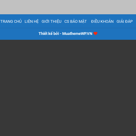
TRANG CHỦ
LIÊN HỆ
GIỚI THIỆU
CS BẢO MẬT
ĐIỀU KHOẢN
GIẢI ĐÁP
Thiết kế bởi - MuathemeWP.VN