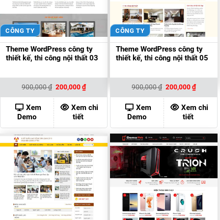
CÔNG TY
CÔNG TY
Theme WordPress công ty
Theme WordPress công ty
thiết kế, thi công nội thất 03
thiết kế, thi công nội thất 05
Giá
Giá
Giá
Giá
900,000
₫
200,000
₫
900,000
₫
200,000
₫
gốc
hiện
gốc
hiện
là:
tại
là:
tại
900,000 ₫.
là:
900,000 ₫.
là:
Xem
Xem chi
Xem
Xem chi
200,000 ₫.
200,000
Demo
tiết
Demo
tiết