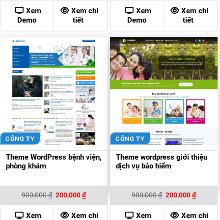
là:
tại
là:
tại
900,000 ₫.
là:
900,000 ₫.
là:
Xem
Xem chi
Xem
Xem chi
200,000 ₫.
200,000
Demo
tiết
Demo
tiết
CÔNG TY
CÔNG TY
Theme WordPress bệnh viện,
Theme wordpress giới thiệu
phòng khám
dịch vụ bảo hiểm
Giá
Giá
Giá
Giá
900,000
₫
200,000
₫
900,000
₫
200,000
₫
gốc
hiện
gốc
hiện
là:
tại
là:
tại
900,000 ₫.
là:
900,000 ₫.
là:
Xem
Xem chi
Xem
Xem chi
200,000 ₫.
200,000