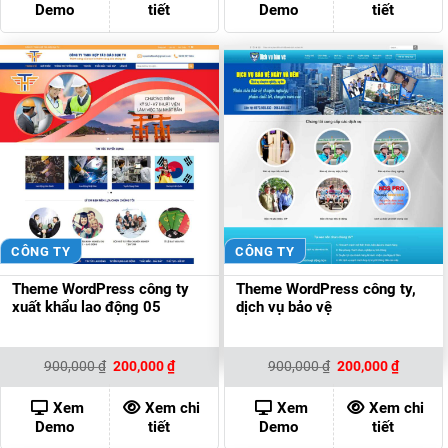
Demo
tiết
Demo
tiết
CÔNG TY
CÔNG TY
Theme WordPress công ty
Theme WordPress công ty,
xuất khẩu lao động 05
dịch vụ bảo vệ
Giá
Giá
Giá
Giá
900,000
₫
200,000
₫
900,000
₫
200,000
₫
gốc
hiện
gốc
hiện
là:
tại
là:
tại
900,000 ₫.
là:
900,000 ₫.
là:
Xem
Xem chi
Xem
Xem chi
200,000 ₫.
200,000
Demo
tiết
Demo
tiết