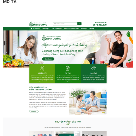
MÔ TẢ
MUA THÊM TÊN MIỀN + HOSTING
Tên miền quốc tế .com .net .org (1 năm)
(+350,000 ₫)
Tên miền Việt Nam .vn (1 năm)
(+550,000 ₫)
Hosting 2GB SSD (1 năm)
(+700,000 ₫)
Hosting 4GB SSD (1 năm)
(+1,000,000 ₫)
Hosting 8GB SSD (1 năm)
(+1,200,000 ₫)