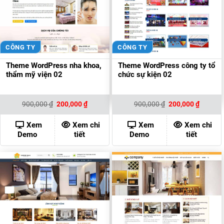
CÔNG TY
CÔNG TY
Theme WordPress nha khoa,
Theme WordPress công ty tổ
thẩm mỹ viện 02
chức sự kiện 02
Giá
Giá
Giá
Giá
900,000
₫
200,000
₫
900,000
₫
200,000
₫
gốc
hiện
gốc
hiện
là:
tại
là:
tại
900,000 ₫.
là:
900,000 ₫.
là:
Xem
Xem chi
Xem
Xem chi
200,000 ₫.
200,000
Demo
tiết
Demo
tiết