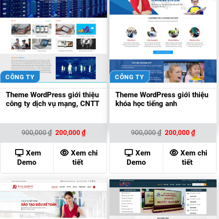
CÔNG TY
CÔNG TY
Theme WordPress giới thiệu
Theme WordPress giới thiệu
công ty dịch vụ mạng, CNTT
khóa học tiếng anh
Giá
Giá
Giá
Giá
900,000
₫
200,000
₫
900,000
₫
200,000
₫
gốc
hiện
gốc
hiện
là:
tại
là:
tại
900,000 ₫.
là:
900,000 ₫.
là:
Xem
Xem chi
Xem
Xem chi
200,000 ₫.
200,000
Demo
tiết
Demo
tiết