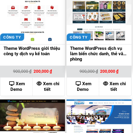
CÔNG TY
CÔNG TY
Theme WordPress giới thiệu
Theme WordPress dịch vụ
công ty dịch vụ kế toán
làm biển chức danh, thẻ văn
phòng
Giá
Giá
Giá
Giá
900,000
₫
200,000
₫
900,000
₫
200,000
₫
gốc
hiện
gốc
hiện
là:
tại
là:
tại
900,000 ₫.
là:
900,000 ₫.
là:
Xem
Xem chi
Xem
Xem chi
200,000 ₫.
200,000
Demo
tiết
Demo
tiết