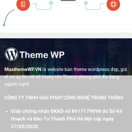
MuathemeWP.VN
là website bán theme wordpress đẹp, giá
rẻ và uy tín với số lượng lớn Theme phong phú đa dạng
ngành nghề.
CÔNG TY TNHH GIẢI PHÁP CÔNG NGHỆ TRUNG THÔNG
Giấy chứng nhận ĐKKD số 8617179898 do Sở Kế
Hoạch và Đầu Tư Thành Phố Hà Nội cấp ngày
27/05/2020