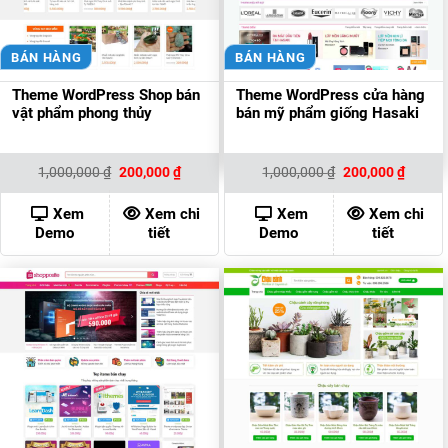
BÁN HÀNG
BÁN HÀNG
Theme WordPress Shop bán
Theme WordPress cửa hàng
vật phẩm phong thủy
bán mỹ phẩm giống Hasaki
Giá
Giá
Giá
Giá
1,000,000
₫
200,000
₫
1,000,000
₫
200,000
₫
gốc
hiện
gốc
hiện
là:
tại
là:
tại
1,000,000 ₫.
là:
1,000,000 ₫.
là:
Xem
Xem chi
Xem
Xem chi
200,000 ₫.
200,00
Demo
tiết
Demo
tiết