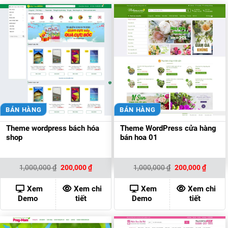
BÁN HÀNG
BÁN HÀNG
Theme wordpress bách hóa
Theme WordPress cửa hàng
shop
bán hoa 01
Giá
Giá
Giá
Giá
1,000,000
₫
200,000
₫
1,000,000
₫
200,000
₫
gốc
hiện
gốc
hiện
là:
tại
là:
tại
1,000,000 ₫.
là:
1,000,000 ₫.
là:
Xem
Xem chi
Xem
Xem chi
200,000 ₫.
200,00
Demo
tiết
Demo
tiết