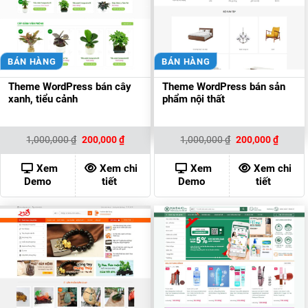
BÁN HÀNG
BÁN HÀNG
Theme WordPress bán cây
Theme WordPress bán sản
xanh, tiểu cảnh
phẩm nội thất
Giá
Giá
Giá
Giá
1,000,000
₫
200,000
₫
1,000,000
₫
200,000
₫
gốc
hiện
gốc
hiện
là:
tại
là:
tại
1,000,000 ₫.
là:
1,000,000 ₫.
là:
Xem
Xem chi
Xem
Xem chi
200,000 ₫.
200,00
Demo
tiết
Demo
tiết