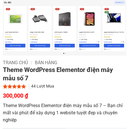
TRANG CHỦ
/
BÁN HÀNG
Theme WordPress Elementor điện máy
mẫu số 7
44
Lượt Mua
Giá
Giá
5.00
1
trên 5
300,000
₫
dựa trên
gốc
hiện
đánh giá
Theme WordPress Elementor điện máy mẫu số 7 – Bạn chỉ
là:
tại
mất vài phút để xây dựng 1 website tuyệt đẹp và chuyên
1,000,000 ₫.
là:
nghiệp
300,000 ₫.