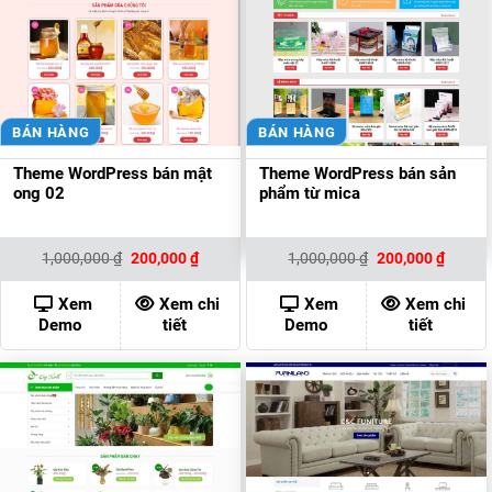
BÁN HÀNG
BÁN HÀNG
Theme WordPress bán mật
Theme WordPress bán sản
ong 02
phẩm từ mica
Giá
Giá
Giá
Giá
1,000,000
₫
200,000
₫
1,000,000
₫
200,000
₫
gốc
hiện
gốc
hiện
là:
tại
là:
tại
1,000,000 ₫.
là:
1,000,000 ₫.
là:
Xem
Xem chi
Xem
Xem chi
200,000 ₫.
200,00
Demo
tiết
Demo
tiết