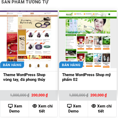
SẢN PHẨM TƯƠNG TỰ
BÁN HÀNG
BÁN HÀNG
Theme WordPress Shop
Theme WordPress Shop mỹ
vòng tay, đá phong thủy
phẩm 02
Giá
Giá
Giá
Giá
1,000,000
₫
200,000
₫
1,000,000
₫
200,000
₫
gốc
hiện
gốc
hiện
là:
tại
là:
tại
1,000,000 ₫.
là:
1,000,000 ₫.
là:
Xem
Xem chi
Xem
Xem chi
200,000 ₫.
200,00
Demo
tiết
Demo
tiết