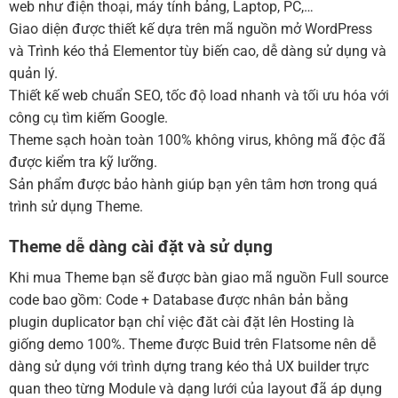
web như điện thoại, máy tính bảng, Laptop, PC,…
Hosting 8GB SSD (1 năm)
(+1,200,000 ₫)
Giao diện được thiết kế dựa trên mã nguồn mở WordPress
và Trình kéo thả Elementor tùy biến cao, dễ dàng sử dụng và
quản lý.
Thiết kế web chuẩn SEO, tốc độ load nhanh và tối ưu hóa với
công cụ tìm kiếm Google.
Theme sạch hoàn toàn 100% không virus, không mã độc đã
được kiểm tra kỹ lưỡng.
Sản phẩm được bảo hành giúp bạn yên tâm hơn trong quá
trình sử dụng Theme.
Theme dễ dàng cài đặt và sử dụng
Khi mua Theme bạn sẽ được bàn giao mã nguồn Full source
code bao gồm: Code + Database được nhân bản bằng
plugin duplicator bạn chỉ việc đăt cài đặt lên Hosting là
giống demo 100%. Theme được Buid trên Flatsome nên dễ
dàng sử dụng với trình dựng trang kéo thả UX builder trực
quan theo từng Module và dạng lưới của layout đã áp dụng