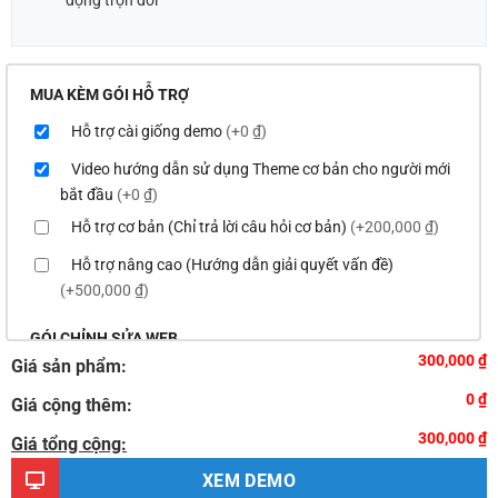
MUA KÈM GÓI HỖ TRỢ
Hỗ trợ cài giống demo
(+0 ₫)
Video hướng dẫn sử dụng Theme cơ bản cho người mới
bắt đầu
(+0 ₫)
Hỗ trợ cơ bản (Chỉ trả lời câu hỏi cơ bản)
(+200,000 ₫)
Hỗ trợ nâng cao (Hướng dẫn giải quyết vấn đề)
(+500,000 ₫)
GÓI CHỈNH SỬA WEB
300,000 ₫
Giá sản phẩm:
Thay logo & thông tin doanh nghiệp
(+100,000 ₫)
0 ₫
Giá cộng thêm:
Đổi màu chủ đạo của theme theo tông màu của logo
300,000 ₫
(+200,000 ₫)
Giá tổng cộng:
Sửa danh mục và sắp xếp lại thanh menu chuẩn
XEM DEMO
(+300,000 ₫)