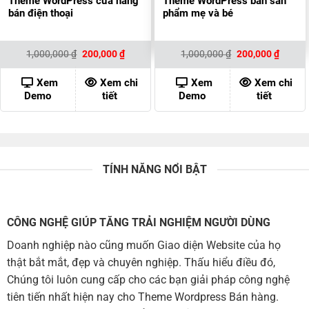
Theme WordPress cửa hàng
Theme WordPress bán sản
bán điện thoại
phẩm mẹ và bé
Giá
Giá
Giá
Giá
1,000,000
₫
200,000
₫
1,000,000
₫
200,000
₫
gốc
hiện
gốc
hiện
là:
tại
là:
tại
1,000,000 ₫.
là:
1,000,000 ₫.
là:
Xem
Xem chi
Xem
Xem chi
200,000 ₫.
200,00
Demo
tiết
Demo
tiết
TÍNH NĂNG NỔI BẬT
CÔNG NGHỆ GIÚP TĂNG TRẢI NGHIỆM NGƯỜI DÙNG
Doanh nghiệp nào cũng muốn Giao diện Website của họ
thật bắt mắt, đẹp và chuyên nghiệp. Thấu hiểu điều đó,
Chúng tôi luôn cung cấp cho các bạn giải pháp công nghệ
tiên tiến nhất hiện nay cho Theme Wordpress Bán hàng.