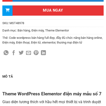
Thay đổi bố cục trang chủ (đơn giản)
(+500,000 ₫)
MUA NGAY
Thêm các nút liên hệ nhanh
(+0 ₫)
Thiết kế 2 banner chạy ở slider chính
(+200,000 ₫)
SKU:
MST48978
Thay đổi màu sắc toàn bộ site theo yêu cầu
Danh mục:
Bán hàng
,
Điện máy
,
Theme Elementor
(+150,000 ₫)
Thẻ:
Code wordpress bán hàng full đẹp
,
đầy đủ chức năng bán hàng online
,
Điện máy
,
Điện thoại
,
Điện tử
,
elementor
,
thương mại điện tử
Cài đặt SMTP Mail cho site Wordpress
(+100,000 ₫)
Thiết kế logo đơn giản để đăng web
(+300,000 ₫)
Chỉnh sửa site theo yêu cầu tuỳ chọn
(+2,000,000 ₫)
MUA THÊM TÊN MIỀN + HOSTING
MÔ TẢ
Tên miền quốc tế .com .net .org (1 năm)
(+350,000 ₫)
Tên miền Việt Nam .vn (1 năm)
(+550,000 ₫)
Theme WordPress Elementor điện máy mẫu số 7
Hosting 2GB SSD (1 năm)
(+700,000 ₫)
Giao diện tương thích với hầu hết mọi thiết bị và trình duyệt
Hosting 4GB SSD (1 năm)
(+1,000,000 ₫)