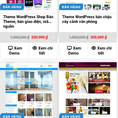
BÁN HÀNG
BÁN HÀNG
Theme WordPress Shop Bán
Theme WordPress bán chậu
Theme, bán giao diện, mã
cây cảnh văn phòng
nguồn
Giá
Giá
Giá
Giá
1,000,000
₫
200,000
₫
1,000,000
₫
200,000
₫
gốc
hiện
gốc
hiện
là:
tại
là:
tại
1,000,000 ₫.
là:
1,000,000 ₫.
là:
Xem
Xem chi
Xem
Xem chi
200,000 ₫.
200,00
Demo
tiết
Demo
tiết
BÁN HÀNG
BÁN HÀNG