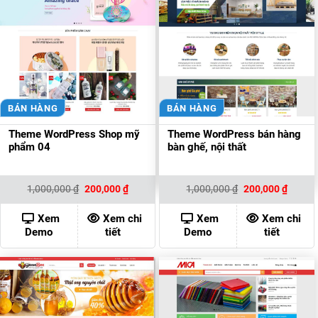
BÁN HÀNG
BÁN HÀNG
Theme WordPress Shop mỹ
Theme WordPress bán hàng
phẩm 04
bàn ghế, nội thất
Giá
Giá
Giá
Giá
1,000,000
₫
200,000
₫
1,000,000
₫
200,000
₫
gốc
hiện
gốc
hiện
là:
tại
là:
tại
1,000,000 ₫.
là:
1,000,000 ₫.
là:
Xem
Xem chi
Xem
Xem chi
200,000 ₫.
200,00
Demo
tiết
Demo
tiết