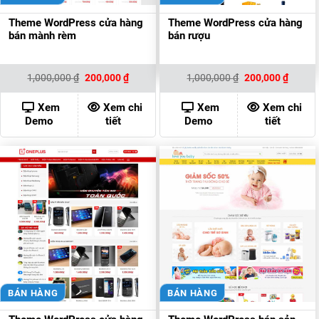
Theme WordPress cửa hàng
Theme WordPress cửa hàng
bán mành rèm
bán rượu
Giá
Giá
Giá
Giá
1,000,000
₫
200,000
₫
1,000,000
₫
200,000
₫
gốc
hiện
gốc
hiện
là:
tại
là:
tại
1,000,000 ₫.
là:
1,000,000 ₫.
là:
Xem
Xem chi
Xem
Xem chi
200,000 ₫.
200,00
Demo
tiết
Demo
tiết
BÁN HÀNG
BÁN HÀNG