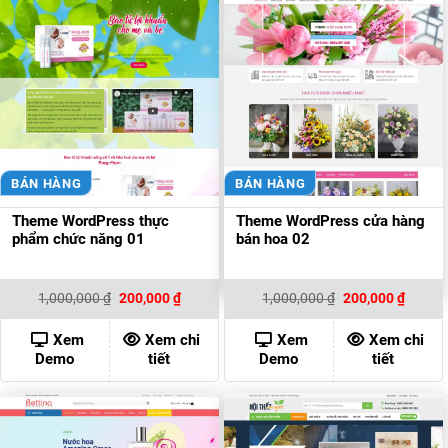
BÁN HÀNG
BÁN HÀNG
Theme WordPress thực
Theme WordPress cửa hàng
phẩm chức năng 01
bán hoa 02
Giá
Giá
Giá
Giá
1,000,000
₫
200,000
₫
1,000,000
₫
200,000
₫
gốc
hiện
gốc
hiện
là:
tại
là:
tại
1,000,000 ₫.
là:
1,000,000 ₫.
là:
Xem
Xem chi
Xem
Xem chi
200,000 ₫.
200,00
Demo
tiết
Demo
tiết