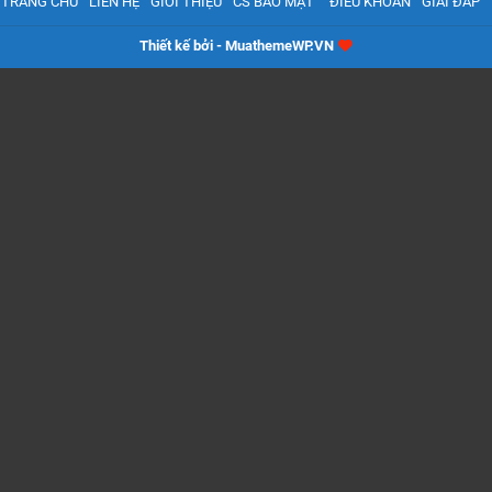
TRANG CHỦ
LIÊN HỆ
GIỚI THIỆU
CS BẢO MẬT
ĐIỀU KHOẢN
GIẢI ĐÁP
Thiết kế bởi - MuathemeWP.VN