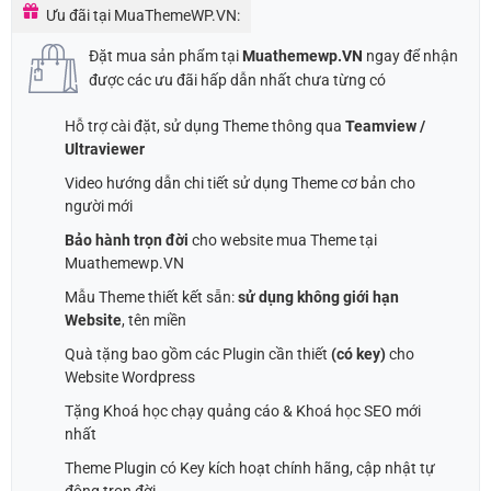
Ưu đãi tại MuaThemeWP.VN:
Đặt mua sản phẩm tại
Muathemewp.VN
ngay để nhận
được các ưu đãi hấp dẫn nhất chưa từng có
Hỗ trợ cài đặt, sử dụng Theme thông qua
Teamview /
Ultraviewer
Video hướng dẫn chi tiết sử dụng Theme cơ bản cho
người mới
Bảo hành trọn đời
cho website mua Theme tại
Muathemewp.VN
Mẫu Theme thiết kết sẵn:
sử dụng không giới hạn
Website
, tên miền
Quà tặng bao gồm các Plugin cần thiết
(có key)
cho
Website Wordpress
Tặng Khoá học chạy quảng cáo & Khoá học SEO mới
nhất
Theme Plugin có Key kích hoạt chính hãng, cập nhật tự
động trọn đời