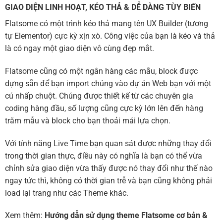
GIAO DIỆN LINH HOẠT, KÉO THẢ & DỄ DÀNG TÙY BIẾN
Flatsome có một trình kéo thả mang tên UX Builder (tương
tự Elementor) cực kỳ xịn xò. Công việc của bạn là kéo và thả
là có ngay một giao diện vô cùng đẹp mắt.
Flatsome cũng có một ngân hàng các mẫu, block được
dựng sẵn để bạn import chúng vào dự án Web bạn với một
cú nhấp chuột. Chúng được thiết kế từ các chuyên gia
coding hàng đầu, số lượng cũng cực kỳ lớn lên đến hàng
trăm mẫu và block cho bạn thoải mái lựa chọn.
Với tính năng Live Time bạn quan sát được những thay đổi
trong thời gian thực, điều này có nghĩa là bạn có thể vừa
chỉnh sửa giao diện vừa thấy được nó thay đổi như thế nào
ngay tức thì, không có thời gian trễ và bạn cũng không phải
load lại trang như các Theme khác.
Xem thêm:
Hướng dẫn sử dụng theme Flatsome cơ bản
&