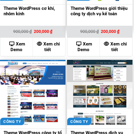
Theme WordPress cơ khí,
Theme WordPress giới thiệu
nhôm kính
công ty dịch vụ kế toán
Giá
Giá
Giá
Giá
900,000
₫
200,000
₫
900,000
₫
200,000
₫
gốc
hiện
gốc
hiện
là:
tại
là:
tại
900,000 ₫.
là:
900,000 ₫.
là:
Xem
Xem chi
Xem
Xem chi
200,000 ₫.
200,000
Demo
tiết
Demo
tiết
CÔNG TY
CÔNG TY
Theme WordPress công ty tổ
Theme WordPress dịch vụ