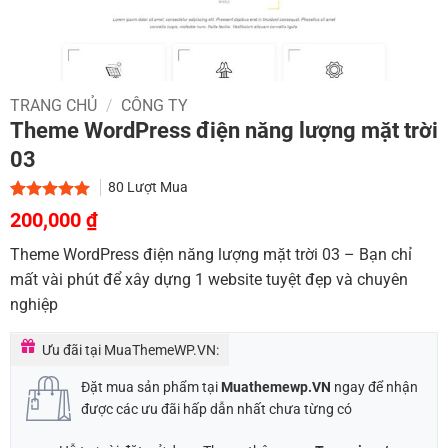
TRANG CHỦ
/
CÔNG TY
Theme WordPress điện năng lượng mặt trời
03
80
Lượt Mua
Giá
Giá
5.00
1
trên 5
200,000
₫
dựa trên
gốc
hiện
đánh giá
Theme WordPress điện năng lượng mặt trời 03 – Bạn chỉ
là:
tại
mất vài phút để xây dựng 1 website tuyệt đẹp và chuyên
900,000 ₫.
là:
nghiệp
200,000 ₫.
Ưu đãi tại MuaThemeWP.VN:
Đặt mua sản phẩm tại
Muathemewp.VN
ngay để nhận
được các ưu đãi hấp dẫn nhất chưa từng có