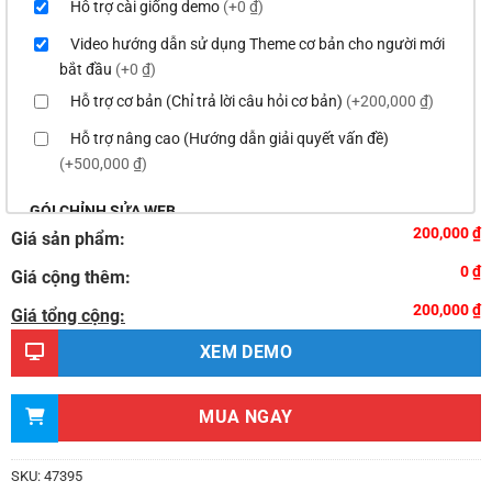
Hỗ trợ cài giống demo
(+0 ₫)
Video hướng dẫn sử dụng Theme cơ bản cho người mới
bắt đầu
(+0 ₫)
Hỗ trợ cơ bản (Chỉ trả lời câu hỏi cơ bản)
(+200,000 ₫)
Hỗ trợ nâng cao (Hướng dẫn giải quyết vấn đề)
(+500,000 ₫)
GÓI CHỈNH SỬA WEB
200,000 ₫
Giá sản phẩm:
Thay logo & thông tin doanh nghiệp
(+100,000 ₫)
0 ₫
Giá cộng thêm:
Đổi màu chủ đạo của theme theo tông màu của logo
200,000 ₫
(+200,000 ₫)
Giá tổng cộng:
Sửa danh mục và sắp xếp lại thanh menu chuẩn
XEM DEMO
(+300,000 ₫)
Thay đổi bố cục trang chủ (đơn giản)
(+500,000 ₫)
MUA NGAY
Thêm các nút liên hệ nhanh
(+0 ₫)
Thiết kế 2 banner chạy ở slider chính
(+200,000 ₫)
SKU:
47395