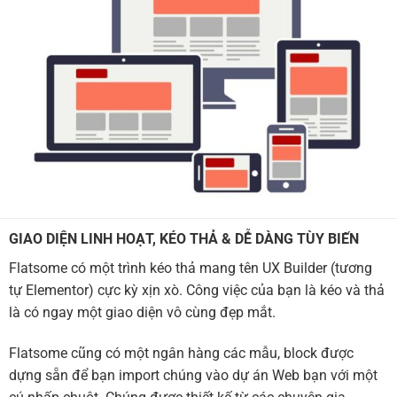
GIAO DIỆN LINH HOẠT, KÉO THẢ & DỄ DÀNG TÙY BIẾN
Flatsome có một trình kéo thả mang tên UX Builder (tương
tự Elementor) cực kỳ xịn xò. Công việc của bạn là kéo và thả
là có ngay một giao diện vô cùng đẹp mắt.
Flatsome cũng có một ngân hàng các mẫu, block được
dựng sẵn để bạn import chúng vào dự án Web bạn với một