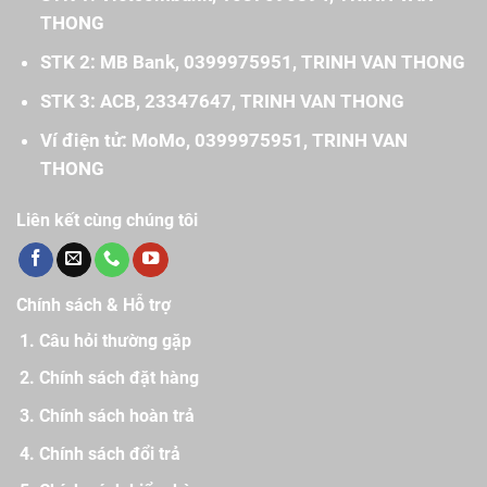
THONG
STK 2: MB Bank, 0399975951, TRINH VAN THONG
STK 3: ACB, 23347647, TRINH VAN THONG
Ví điện tử: MoMo, 0399975951, TRINH VAN
THONG
Liên kết cùng chúng tôi
Chính sách & Hỗ trợ
Câu hỏi thường gặp
Chính sách đặt hàng
Chính sách hoàn trả
Chính sách đổi trả