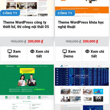
CÔNG TY
CÔNG TY
Theme WordPress công ty
Theme WordPress khóa học
thiết kế, thi công nội thất 05
nghệ thuật
Giá
Giá
Giá
Giá
900,000
₫
200,000
₫
900,000
₫
200,000
₫
gốc
hiện
gốc
hiện
là:
tại
là:
tại
900,000 ₫.
là:
900,000 ₫.
là:
Xem
Xem chi
Xem
Xem chi
200,000 ₫.
200,000
Demo
tiết
Demo
tiết