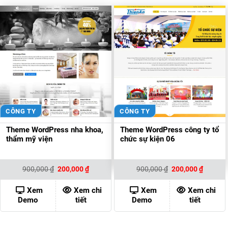
CÔNG TY
CÔNG TY
Theme WordPress nha khoa,
Theme WordPress công ty tổ
thẩm mỹ viện
chức sự kiện 06
Giá
Giá
Giá
Giá
900,000
₫
200,000
₫
900,000
₫
200,000
₫
gốc
hiện
gốc
hiện
là:
tại
là:
tại
900,000 ₫.
là:
900,000 ₫.
là:
Xem
Xem chi
Xem
Xem chi
200,000 ₫.
200,000
Demo
tiết
Demo
tiết