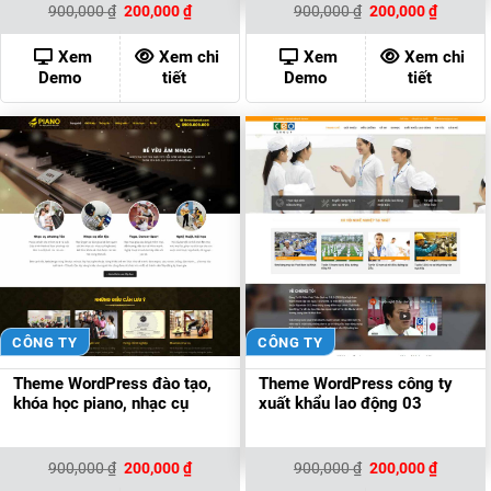
Giá
Giá
Giá
Giá
900,000
₫
200,000
₫
900,000
₫
200,000
₫
gốc
hiện
gốc
hiện
là:
tại
là:
tại
900,000 ₫.
là:
900,000 ₫.
là:
Xem
Xem chi
Xem
Xem chi
200,000 ₫.
200,000
Demo
tiết
Demo
tiết
CÔNG TY
CÔNG TY
Theme WordPress đào tạo,
Theme WordPress công ty
khóa học piano, nhạc cụ
xuất khẩu lao động 03
Giá
Giá
Giá
Giá
900,000
₫
200,000
₫
900,000
₫
200,000
₫
gốc
hiện
gốc
hiện