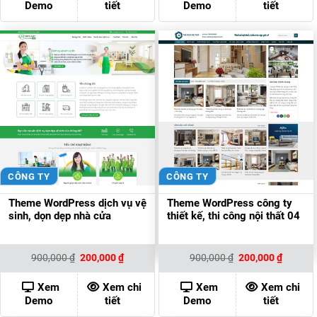
Demo
tiết
Demo
tiết
CÔNG TY
CÔNG TY
Theme WordPress dịch vụ vệ
Theme WordPress công ty
sinh, dọn dẹp nhà cửa
thiết kế, thi công nội thất 04
Giá
Giá
Giá
Giá
900,000
₫
200,000
₫
900,000
₫
200,000
₫
gốc
hiện
gốc
hiện
là:
tại
là:
tại
900,000 ₫.
là:
900,000 ₫.
là:
Xem
Xem chi
Xem
Xem chi
200,000 ₫.
200,000
Demo
tiết
Demo
tiết