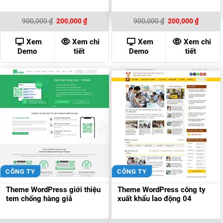
Giá
Giá
Giá
Giá
900,000
₫
200,000
₫
900,000
₫
200,000
₫
gốc
hiện
gốc
hiện
là:
tại
là:
tại
900,000 ₫.
là:
900,000 ₫.
là:
Xem
Xem chi
Xem
Xem chi
200,000 ₫.
200,000
Demo
tiết
Demo
tiết
CÔNG TY
CÔNG TY
Theme WordPress giới thiệu
Theme WordPress công ty
tem chống hàng giả
xuất khẩu lao động 04