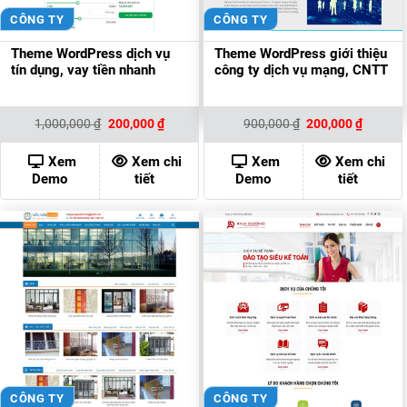
CÔNG TY
CÔNG TY
Theme WordPress dịch vụ
Theme WordPress giới thiệu
tín dụng, vay tiền nhanh
công ty dịch vụ mạng, CNTT
Giá
Giá
Giá
Giá
1,000,000
₫
200,000
₫
900,000
₫
200,000
₫
gốc
hiện
gốc
hiện
là:
tại
là:
tại
1,000,000 ₫.
là:
900,000 ₫.
là:
Xem
Xem chi
Xem
Xem chi
200,000 ₫.
200,000
Demo
tiết
Demo
tiết
CÔNG TY
CÔNG TY