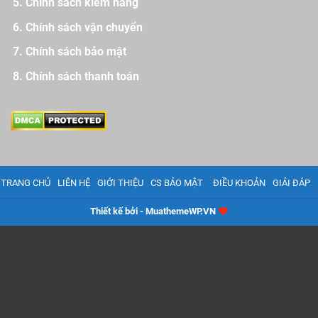
Chính sách kiểm hàng
Chính sách vận chuyển
Chính sách bảo mật
Chính sách thanh toán
TRANG CHỦ
LIÊN HỆ
GIỚI THIỆU
CS BẢO MẬT
ĐIỀU KHOẢN
GIẢI ĐÁP
Thiết kế bởi - MuathemeWP.VN