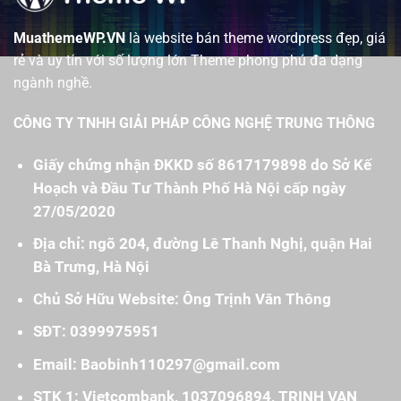
MuathemeWP.VN
là website bán theme wordpress đẹp, giá
rẻ và uy tín với số lượng lớn Theme phong phú đa dạng
ngành nghề.
CÔNG TY TNHH GIẢI PHÁP CÔNG NGHỆ TRUNG THÔNG
Giấy chứng nhận ĐKKD số 8617179898 do Sở Kế
Hoạch và Đầu Tư Thành Phố Hà Nội cấp ngày
27/05/2020
Địa chỉ: ngõ 204, đường Lê Thanh Nghị, quận Hai
Bà Trưng, Hà Nội
Chủ Sở Hữu Website: Ông Trịnh Văn Thông
SĐT: 0399975951
Email: Baobinh110297@gmail.com
STK 1: Vietcombank, 1037096894, TRINH VAN