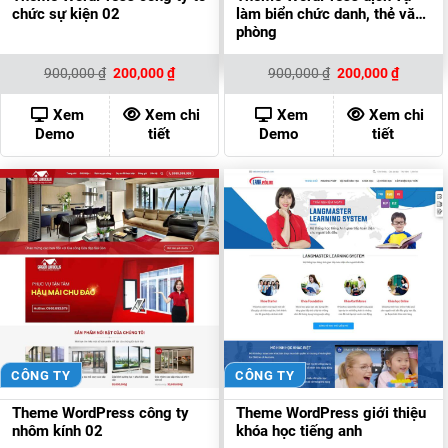
chức sự kiện 02
làm biển chức danh, thẻ văn
phòng
Giá
Giá
Giá
Giá
900,000
₫
200,000
₫
900,000
₫
200,000
₫
gốc
hiện
gốc
hiện
là:
tại
là:
tại
900,000 ₫.
là:
900,000 ₫.
là:
Xem
Xem chi
Xem
Xem chi
200,000 ₫.
200,000
Demo
tiết
Demo
tiết
CÔNG TY
CÔNG TY
Theme WordPress công ty
Theme WordPress giới thiệu
nhôm kính 02
khóa học tiếng anh