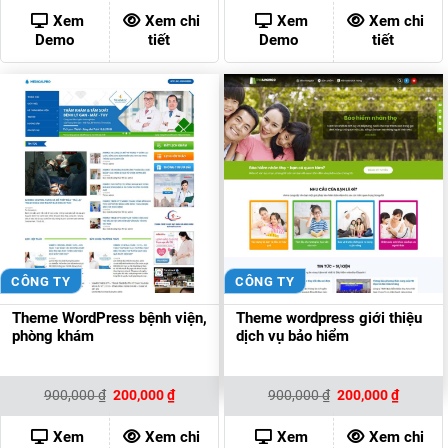
là:
tại
là:
tại
900,000 ₫.
là:
900,000 ₫.
là:
Xem
Xem chi
Xem
Xem chi
200,000 ₫.
200,000
Demo
tiết
Demo
tiết
CÔNG TY
CÔNG TY
Theme WordPress bệnh viện,
Theme wordpress giới thiệu
phòng khám
dịch vụ bảo hiểm
Giá
Giá
Giá
Giá
900,000
₫
200,000
₫
900,000
₫
200,000
₫
gốc
hiện
gốc
hiện
là:
tại
là:
tại
900,000 ₫.
là:
900,000 ₫.
là:
Xem
Xem chi
Xem
Xem chi
200,000 ₫.
200,000