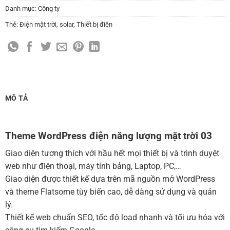
Thay đổi màu sắc toàn bộ site theo yêu cầu
Danh mục:
Công ty
(+150,000 ₫)
Thẻ:
Điện mặt trời
,
solar
,
Thiết bị điện
Cài đặt SMTP Mail cho site Wordpress
(+100,000 ₫)
Thiết kế logo đơn giản để đăng web
(+300,000 ₫)
Chỉnh sửa site theo yêu cầu tuỳ chọn
(+2,000,000 ₫)
MUA THÊM TÊN MIỀN + HOSTING
MÔ TẢ
Tên miền quốc tế .com .net .org (1 năm)
(+350,000 ₫)
Tên miền Việt Nam .vn (1 năm)
(+550,000 ₫)
Theme WordPress điện năng lượng mặt trời 03
Hosting 2GB SSD (1 năm)
(+700,000 ₫)
Giao diện tương thích với hầu hết mọi thiết bị và trình duyệt
Hosting 4GB SSD (1 năm)
(+1,000,000 ₫)
web như điện thoại, máy tính bảng, Laptop, PC,…
Giao diện được thiết kế dựa trên mã nguồn mở WordPress
Hosting 8GB SSD (1 năm)
(+1,200,000 ₫)
và theme Flatsome tùy biến cao, dễ dàng sử dụng và quản
lý.
Thiết kế web chuẩn SEO, tốc độ load nhanh và tối ưu hóa với