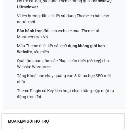
Hỗ trợ cài đặt, sử dụng Theme thông qua
Teamview /
Ultraviewer
Video hướng dẫn chi tiết sử dụng Theme cơ bản cho
người mới
Bảo hành trọn đời
cho website mua Theme tại
Muathemewp.VN
Mẫu Theme thiết kết sẵn:
sử dụng không giới hạn
Website
, tên miền
Quà tặng bao gồm các Plugin cần thiết
(có key)
cho
Website Wordpress
Tặng Khoá học chạy quảng cáo & Khoá học SEO mới
nhất
Theme Plugin có Key kích hoạt chính hãng, cập nhật tự
động trọn đời
MUA KÈM GÓI HỖ TRỢ