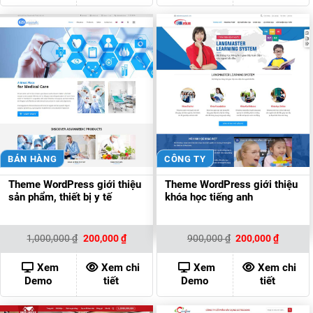
BÁN HÀNG
CÔNG TY
Theme WordPress giới thiệu
Theme WordPress giới thiệu
sản phẩm, thiết bị y tế
khóa học tiếng anh
Giá
Giá
Giá
Giá
1,000,000
₫
200,000
₫
900,000
₫
200,000
₫
gốc
hiện
gốc
hiện
là:
tại
là:
tại
1,000,000 ₫.
là:
900,000 ₫.
là:
Xem
Xem chi
Xem
Xem chi
200,000 ₫.
200,000
Demo
tiết
Demo
tiết