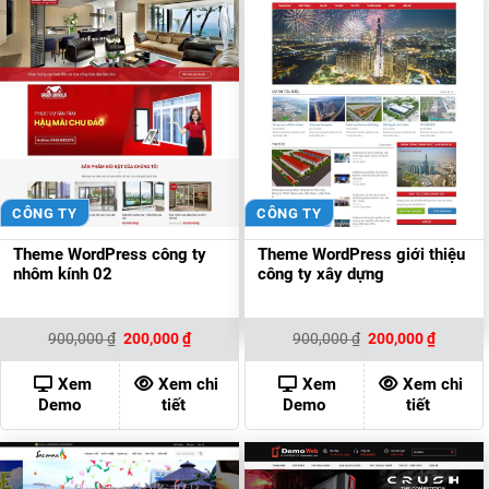
CÔNG TY
CÔNG TY
Theme WordPress công ty
Theme WordPress giới thiệu
nhôm kính 02
công ty xây dựng
Giá
Giá
Giá
Giá
900,000
₫
200,000
₫
900,000
₫
200,000
₫
gốc
hiện
gốc
hiện
là:
tại
là:
tại
900,000 ₫.
là:
900,000 ₫.
là:
Xem
Xem chi
Xem
Xem chi
200,000 ₫.
200,000
Demo
tiết
Demo
tiết