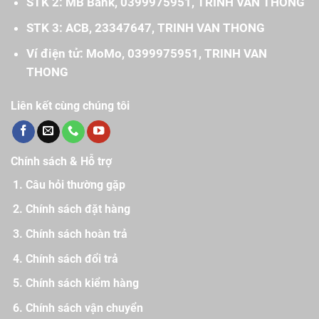
STK 2: MB Bank, 0399975951, TRINH VAN THONG
STK 3: ACB, 23347647, TRINH VAN THONG
Ví điện tử: MoMo, 0399975951, TRINH VAN
THONG
Liên kết cùng chúng tôi
Chính sách & Hỗ trợ
Câu hỏi thường gặp
Chính sách đặt hàng
Chính sách hoàn trả
Chính sách đổi trả
Chính sách kiểm hàng
Chính sách vận chuyển