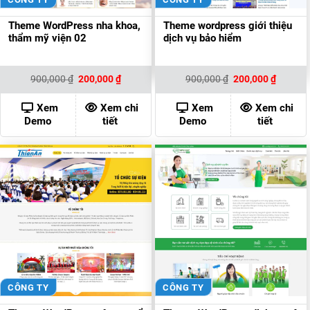
Theme WordPress nha khoa,
Theme wordpress giới thiệu
thẩm mỹ viện 02
dịch vụ bảo hiểm
Giá
Giá
Giá
Giá
900,000
₫
200,000
₫
900,000
₫
200,000
₫
gốc
hiện
gốc
hiện
là:
tại
là:
tại
900,000 ₫.
là:
900,000 ₫.
là:
Xem
Xem chi
Xem
Xem chi
200,000 ₫.
200,000
Demo
tiết
Demo
tiết
CÔNG TY
CÔNG TY