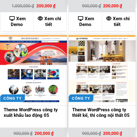
Giá
Giá
Giá
Giá
1,000,000
₫
200,000
₫
900,000
₫
200,000
₫
gốc
hiện
gốc
hiện
là:
tại
là:
tại
1,000,000 ₫.
là:
900,000 ₫.
là:
Xem
Xem chi
Xem
Xem chi
200,000 ₫.
200,000
Demo
tiết
Demo
tiết
CÔNG TY
CÔNG TY
Theme WordPress công ty
Theme WordPress công ty
xuất khẩu lao động 05
thiết kế, thi công nội thất 05
Giá
Giá
Giá
Giá
900,000
₫
200,000
₫
900,000
₫
200,000
₫
gốc
hiện
gốc
hiện