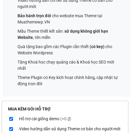
Video hướng dẫn chi tiết sử dụng Theme cơ bản cho
người mới
Bảo hành trọn đời
cho website mua Theme tại
Muathemewp.VN
Mẫu Theme thiết kết sẵn:
sử dụng không giới hạn
Website
, tên miền
Quà tặng bao gồm các Plugin cần thiết
(có key)
cho
Website Wordpress
Tặng Khoá học chạy quảng cáo & Khoá học SEO mới
nhất
Theme Plugin có Key kích hoạt chính hãng, cập nhật tự
động trọn đời
MUA KÈM GÓI HỖ TRỢ
Hỗ trợ cài giống demo
(+0 ₫)
Video hướng dẫn sử dụng Theme cơ bản cho người mới