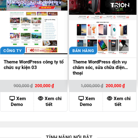
CÔNG TY
BÁN HÀNG
Theme WordPress công ty tổ
Theme WordPress dịch vụ
chức sự kiện 03
chăm sóc, sửa chữa điện
thoại
Giá
Giá
Giá
Giá
900,000
₫
200,000
₫
1,000,000
₫
200,000
₫
gốc
hiện
gốc
hiện
là:
tại
là:
tại
900,000 ₫.
là:
1,000,000 ₫.
là:
Xem
Xem chi
Xem
Xem chi
200,000 ₫.
200,00
Demo
tiết
Demo
tiết
TÍNH NĂNG NỔI BẬT