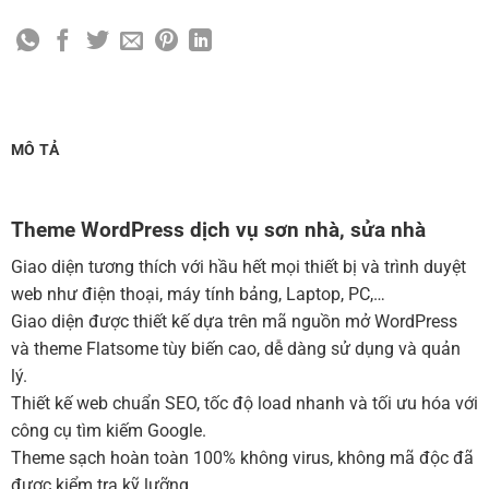
Cài đặt SMTP Mail cho site Wordpress
(+100,000 ₫)
Thiết kế logo đơn giản để đăng web
(+300,000 ₫)
Chỉnh sửa site theo yêu cầu tuỳ chọn
(+2,000,000 ₫)
MUA THÊM TÊN MIỀN + HOSTING
MÔ TẢ
Tên miền quốc tế .com .net .org (1 năm)
(+350,000 ₫)
Tên miền Việt Nam .vn (1 năm)
(+550,000 ₫)
Theme WordPress dịch vụ sơn nhà, sửa nhà
Hosting 2GB SSD (1 năm)
(+700,000 ₫)
Giao diện tương thích với hầu hết mọi thiết bị và trình duyệt
Hosting 4GB SSD (1 năm)
(+1,000,000 ₫)
web như điện thoại, máy tính bảng, Laptop, PC,…
Giao diện được thiết kế dựa trên mã nguồn mở WordPress
Hosting 8GB SSD (1 năm)
(+1,200,000 ₫)
và theme Flatsome tùy biến cao, dễ dàng sử dụng và quản
lý.
Thiết kế web chuẩn SEO, tốc độ load nhanh và tối ưu hóa với
công cụ tìm kiếm Google.
Theme sạch hoàn toàn 100% không virus, không mã độc đã
được kiểm tra kỹ lưỡng.