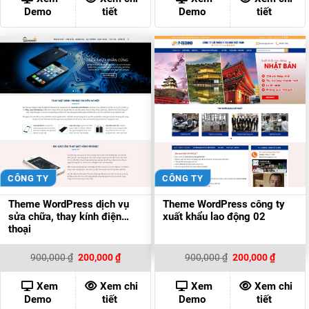
200,000 ₫.
200,000
Demo
tiết
Demo
tiết
CÔNG TY
CÔNG TY
Theme WordPress dịch vụ
Theme WordPress công ty
sửa chữa, thay kính điện
xuất khẩu lao động 02
thoại
Giá
Giá
Giá
Giá
900,000
₫
200,000
₫
900,000
₫
200,000
₫
gốc
hiện
gốc
hiện
là:
tại
là:
tại
900,000 ₫.
là:
900,000 ₫.
là:
Xem
Xem chi
Xem
Xem chi
200,000 ₫.
200,000
Demo
tiết
Demo
tiết