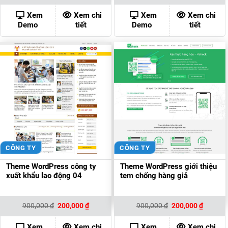
là:
tại
là:
tại
900,000 ₫.
là:
900,000 ₫.
là:
Xem
Xem chi
Xem
Xem chi
200,000 ₫.
200,000
Demo
tiết
Demo
tiết
CÔNG TY
CÔNG TY
Theme WordPress công ty
Theme WordPress giới thiệu
xuất khẩu lao động 04
tem chống hàng giả
Giá
Giá
Giá
Giá
900,000
₫
200,000
₫
900,000
₫
200,000
₫
gốc
hiện
gốc
hiện
là:
tại
là:
tại
900,000 ₫.
là:
900,000 ₫.
là:
Xem
Xem chi
Xem
Xem chi