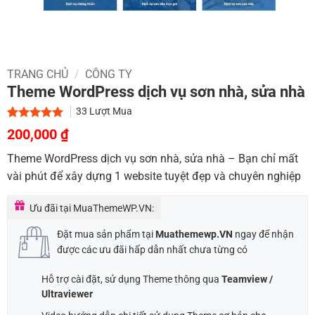
TRANG CHỦ
/
CÔNG TY
Theme WordPress dịch vụ sơn nhà, sửa nhà
33
Lượt Mua
Giá
Giá
5.00
1
trên 5
200,000
₫
dựa trên
gốc
hiện
đánh giá
Theme WordPress dịch vụ sơn nhà, sửa nhà – Bạn chỉ mất
là:
tại
vài phút để xây dựng 1 website tuyệt đẹp và chuyên nghiệp
900,000 ₫.
là:
200,000 ₫.
Ưu đãi tại MuaThemeWP.VN:
Đặt mua sản phẩm tại
Muathemewp.VN
ngay để nhận
được các ưu đãi hấp dẫn nhất chưa từng có
Hỗ trợ cài đặt, sử dụng Theme thông qua
Teamview /
Ultraviewer