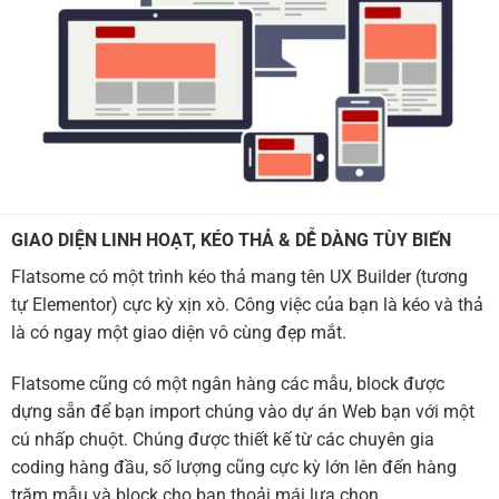
GIAO DIỆN LINH HOẠT, KÉO THẢ & DỄ DÀNG TÙY BIẾN
Flatsome có một trình kéo thả mang tên UX Builder (tương
tự Elementor) cực kỳ xịn xò. Công việc của bạn là kéo và thả
là có ngay một giao diện vô cùng đẹp mắt.
Flatsome cũng có một ngân hàng các mẫu, block được
dựng sẵn để bạn import chúng vào dự án Web bạn với một
cú nhấp chuột. Chúng được thiết kế từ các chuyên gia
coding hàng đầu, số lượng cũng cực kỳ lớn lên đến hàng
trăm mẫu và block cho bạn thoải mái lựa chọn.