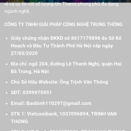
rẻ và uy tín với số lượng lớn Theme phong phú đa dạng
ngành nghề.
CÔNG TY TNHH GIẢI PHÁP CÔNG NGHỆ TRUNG THÔNG
Giấy chứng nhận ĐKKD số 8617179898 do Sở Kế
Hoạch và Đầu Tư Thành Phố Hà Nội cấp ngày
27/05/2020
Địa chỉ: ngõ 204, đường Lê Thanh Nghị, quận Hai
Bà Trưng, Hà Nội
Chủ Sở Hữu Website: Ông Trịnh Văn Thông
SĐT: 0399975951
Email: Baobinh110297@gmail.com
STK 1: Vietcombank, 1037096894, TRINH VAN
THONG