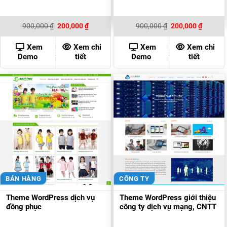
Giá
Giá
Giá
Giá
900,000
₫
200,000
₫
900,000
₫
200,000
₫
gốc
hiện
gốc
hiện
là:
tại
là:
tại
900,000 ₫.
là:
900,000 ₫.
là:
Xem
Xem chi
Xem
Xem chi
200,000 ₫.
200,000
Demo
tiết
Demo
tiết
BÁN HÀNG
CÔNG TY
Theme WordPress dịch vụ
Theme WordPress giới thiệu
đồng phục
công ty dịch vụ mạng, CNTT