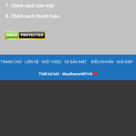
Chính sách bảo mật
Chính sách thanh toán
TRANG CHỦ
LIÊN HỆ
GIỚI THIỆU
CS BẢO MẬT
ĐIỀU KHOẢN
GIẢI ĐÁP
Thiết kế bởi - MuathemeWP.VN