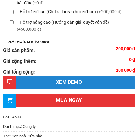
bắt đầu
(+0 ₫)
Hỗ trợ cơ bản (Chỉ trả lời câu hỏi cơ bản)
(+200,000 ₫)
Hỗ trợ nâng cao (Hướng dẫn giải quyết vấn đề)
(+500,000 ₫)
GÓI CHỈNH SỬA WEB
200,000 ₫
Giá sản phẩm:
Thay logo & thông tin doanh nghiệp
(+100,000 ₫)
0 ₫
Giá cộng thêm:
Đổi màu chủ đạo của theme theo tông màu của logo
200,000 ₫
(+200,000 ₫)
Giá tổng cộng:
Sửa danh mục và sắp xếp lại thanh menu chuẩn
XEM DEMO
(+300,000 ₫)
Thay đổi bố cục trang chủ (đơn giản)
(+500,000 ₫)
MUA NGAY
Thêm các nút liên hệ nhanh
(+0 ₫)
Thiết kế 2 banner chạy ở slider chính
(+200,000 ₫)
SKU:
4600
Thay đổi màu sắc toàn bộ site theo yêu cầu
Danh mục:
Công ty
(+150,000 ₫)
Thẻ:
Sơn nhà
,
Sửa nhà