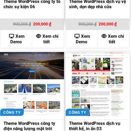
Theme WordPress công ty tổ
Theme WordPress dịch vụ vệ
chức sự kiện 06
sinh, dọn dẹp nhà cửa
Giá
Giá
Giá
Giá
900,000
₫
200,000
₫
900,000
₫
200,000
₫
gốc
hiện
gốc
hiện
là:
tại
là:
tại
900,000 ₫.
là:
900,000 ₫.
là:
Xem
Xem chi
Xem
Xem chi
200,000 ₫.
200,000
Demo
tiết
Demo
tiết
CÔNG TY
CÔNG TY
Theme WordPress công ty
Theme WordPress dịch vụ
điện năng lượng mặt trời
thiết kế, in ấn 03