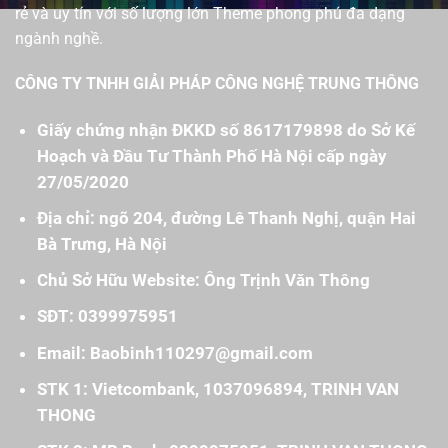
rẻ và uy tín với số lượng lớn Theme phong phú đa dạng
ngành nghề.
CÔNG TY TNHH GIẢI PHÁP CÔNG NGHỆ TRUNG THÔNG
Giấy chứng nhận ĐKKD số 8617179898 do Sở Kế
Hoạch và Đầu Tư Thành Phố Hà Nội cấp ngày
27/05/2020
Địa chỉ: ngõ 204, đường Lê Thanh Nghị, quận Hai
Bà Trưng, Hà Nội
Chủ Sở Hữu Website: Ông Trịnh Văn Thông
SĐT: 0399975951
Email: Baobinh110297@gmail.com
STK 1: Vietcombank, 1037096894, TRINH VAN
THONG