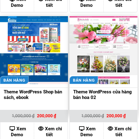
200,000 ₫.
200,00
Demo
tiết
Demo
tiết
BÁN HÀNG
BÁN HÀNG
Theme WordPress Shop bán
Theme WordPress cửa hàng
sách, ebook
bán hoa 02
Giá
Giá
Giá
Giá
1,000,000
₫
200,000
₫
1,000,000
₫
200,000
₫
gốc
hiện
gốc
hiện
là:
tại
là:
tại
1,000,000 ₫.
là:
1,000,000 ₫.
là:
Xem
Xem chi
Xem
Xem chi
200,000 ₫.
200,00
Demo
tiết
Demo
tiết