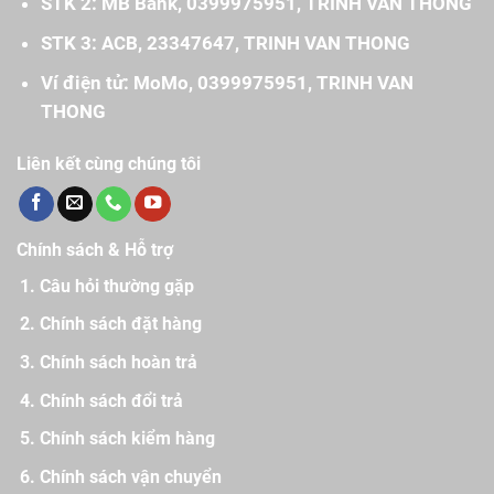
STK 2: MB Bank, 0399975951, TRINH VAN THONG
STK 3: ACB, 23347647, TRINH VAN THONG
Ví điện tử: MoMo, 0399975951, TRINH VAN
THONG
Liên kết cùng chúng tôi
Chính sách & Hỗ trợ
Câu hỏi thường gặp
Chính sách đặt hàng
Chính sách hoàn trả
Chính sách đổi trả
Chính sách kiểm hàng
Chính sách vận chuyển