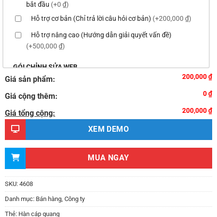
bắt đầu
(+0 ₫)
Hỗ trợ cơ bản (Chỉ trả lời câu hỏi cơ bản)
(+200,000 ₫)
Hỗ trợ nâng cao (Hướng dẫn giải quyết vấn đề)
(+500,000 ₫)
GÓI CHỈNH SỬA WEB
200,000 ₫
Giá sản phẩm:
Thay logo & thông tin doanh nghiệp
(+100,000 ₫)
0 ₫
Giá cộng thêm:
Đổi màu chủ đạo của theme theo tông màu của logo
200,000 ₫
(+200,000 ₫)
Giá tổng cộng:
Sửa danh mục và sắp xếp lại thanh menu chuẩn
XEM DEMO
(+300,000 ₫)
Thay đổi bố cục trang chủ (đơn giản)
(+500,000 ₫)
MUA NGAY
Thêm các nút liên hệ nhanh
(+0 ₫)
Thiết kế 2 banner chạy ở slider chính
(+200,000 ₫)
SKU:
4608
Thay đổi màu sắc toàn bộ site theo yêu cầu
Danh mục:
Bán hàng
,
Công ty
(+150,000 ₫)
Thẻ:
Hàn cáp quang