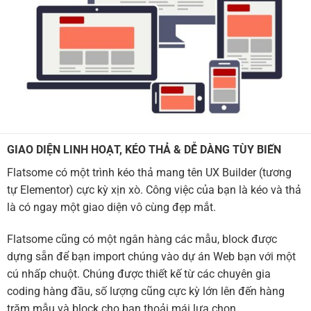
GIAO DIỆN LINH HOẠT, KÉO THẢ & DỄ DÀNG TÙY BIẾN
Flatsome có một trình kéo thả mang tên UX Builder (tương
tự Elementor) cực kỳ xịn xò. Công việc của bạn là kéo và thả
là có ngay một giao diện vô cùng đẹp mắt.
Flatsome cũng có một ngân hàng các mẫu, block được
dựng sẵn để bạn import chúng vào dự án Web bạn với một
cú nhấp chuột. Chúng được thiết kế từ các chuyên gia
coding hàng đầu, số lượng cũng cực kỳ lớn lên đến hàng
trăm mẫu và block cho bạn thoải mái lựa chọn.