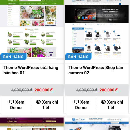
BÁN HÀNG
BÁN HÀNG
Theme WordPress cửa hàng
Theme WordPress Shop bán
bán hoa 01
camera 02
Giá
Giá
Giá
Giá
1,000,000
₫
200,000
₫
1,000,000
₫
200,000
₫
gốc
hiện
gốc
hiện
là:
tại
là:
tại
1,000,000 ₫.
là:
1,000,000 ₫.
là:
Xem
Xem chi
Xem
Xem chi
200,000 ₫.
200,00
Demo
tiết
Demo
tiết