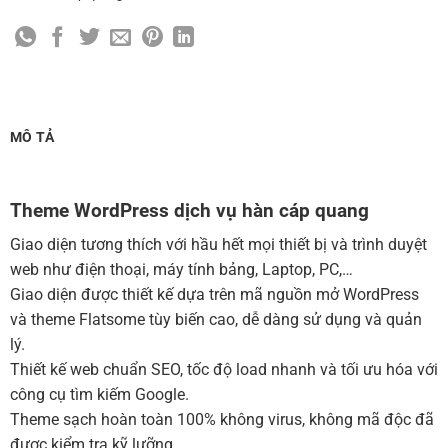
Cài đặt SMTP Mail cho site Wordpress
(+100,000 ₫)
Thiết kế logo đơn giản để đăng web
(+300,000 ₫)
Chỉnh sửa site theo yêu cầu tuỳ chọn
(+2,000,000 ₫)
MUA THÊM TÊN MIỀN + HOSTING
MÔ TẢ
Tên miền quốc tế .com .net .org (1 năm)
(+350,000 ₫)
Tên miền Việt Nam .vn (1 năm)
(+550,000 ₫)
Theme WordPress dịch vụ hàn cáp quang
Hosting 2GB SSD (1 năm)
(+700,000 ₫)
Giao diện tương thích với hầu hết mọi thiết bị và trình duyệt
Hosting 4GB SSD (1 năm)
(+1,000,000 ₫)
web như điện thoại, máy tính bảng, Laptop, PC,…
Giao diện được thiết kế dựa trên mã nguồn mở WordPress
Hosting 8GB SSD (1 năm)
(+1,200,000 ₫)
và theme Flatsome tùy biến cao, dễ dàng sử dụng và quản
lý.
Thiết kế web chuẩn SEO, tốc độ load nhanh và tối ưu hóa với
công cụ tìm kiếm Google.
Theme sạch hoàn toàn 100% không virus, không mã độc đã
được kiểm tra kỹ lưỡng.