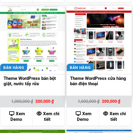
BÁN HÀNG
BÁN HÀNG
Theme WordPress bán bột
Theme WordPress cửa hàng
giặt, nước tẩy rửa
bán điện thoại
Giá
Giá
Giá
Giá
1,000,000
₫
200,000
₫
1,000,000
₫
200,000
₫
gốc
hiện
gốc
hiện
là:
tại
là:
tại
1,000,000 ₫.
là:
1,000,000 ₫.
là:
Xem
Xem chi
Xem
Xem chi
200,000 ₫.
200,00
Demo
tiết
Demo
tiết