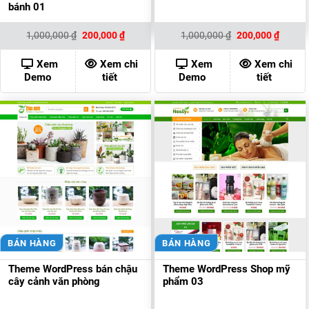
bánh 01
Giá
Giá
Giá
Giá
1,000,000
₫
200,000
₫
1,000,000
₫
200,000
₫
gốc
hiện
gốc
hiện
là:
tại
là:
tại
1,000,000 ₫.
là:
1,000,000 ₫.
là:
Xem
Xem chi
Xem
Xem chi
200,000 ₫.
200,00
Demo
tiết
Demo
tiết
BÁN HÀNG
BÁN HÀNG
Theme WordPress bán chậu
Theme WordPress Shop mỹ
cây cảnh văn phòng
phẩm 03