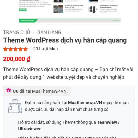
TRANG CHỦ
/
BÁN HÀNG
Theme WordPress dịch vụ hàn cáp quang
29
Lượt Mua
Giá
Giá
5.00
1
trên 5
200,000
₫
dựa trên
gốc
hiện
đánh giá
Theme WordPress dịch vụ hàn cáp quang – Bạn chỉ mất vài
là:
tại
phút để xây dựng 1 website tuyệt đẹp và chuyên nghiệp
1,000,000 ₫.
là:
200,000 ₫.
Ưu đãi tại MuaThemeWP.VN:
Đặt mua sản phẩm tại
Muathemewp.VN
ngay để nhận
được các ưu đãi hấp dẫn nhất chưa từng có
Hỗ trợ cài đặt, sử dụng Theme thông qua
Teamview /
Ultraviewer