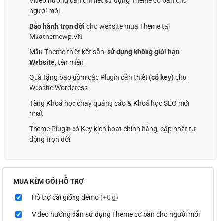
Video hướng dẫn chi tiết sử dụng Theme cơ bản cho
người mới
Bảo hành trọn đời
cho website mua Theme tại
Muathemewp.VN
Mẫu Theme thiết kết sẵn:
sử dụng không giới hạn
Website
, tên miền
Quà tặng bao gồm các Plugin cần thiết
(có key)
cho
Website Wordpress
Tặng Khoá học chạy quảng cáo & Khoá học SEO mới
nhất
Theme Plugin có Key kích hoạt chính hãng, cập nhật tự
động trọn đời
MUA KÈM GÓI HỖ TRỢ
Hỗ trợ cài giống demo
(+0 ₫)
Video hướng dẫn sử dụng Theme cơ bản cho người mới