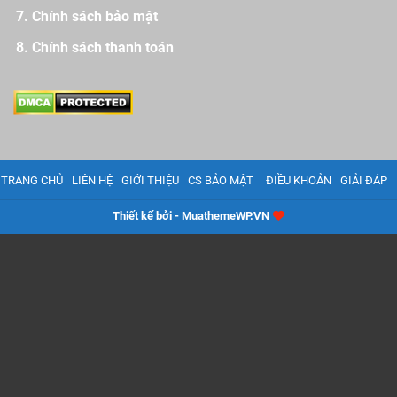
Chính sách bảo mật
Chính sách thanh toán
TRANG CHỦ
LIÊN HỆ
GIỚI THIỆU
CS BẢO MẬT
ĐIỀU KHOẢN
GIẢI ĐÁP
Thiết kế bởi - MuathemeWP.VN