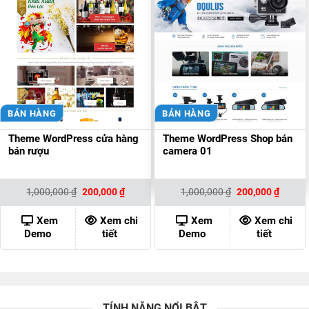
BÁN HÀNG
BÁN HÀNG
Theme WordPress cửa hàng
Theme WordPress Shop bán
bán rượu
camera 01
Giá
Giá
Giá
Giá
1,000,000
₫
200,000
₫
1,000,000
₫
200,000
₫
gốc
hiện
gốc
hiện
là:
tại
là:
tại
1,000,000 ₫.
là:
1,000,000 ₫.
là:
Xem
Xem chi
Xem
Xem chi
200,000 ₫.
200,00
Demo
tiết
Demo
tiết
TÍNH NĂNG NỔI BẬT