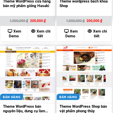
Theme WordPress cửa hàng
Theme wordpress bách khoa
bán mỹ phẩm giống Hasaki
Shop
Giá
Giá
Giá
Giá
1,000,000
₫
200,000
₫
1,000,000
₫
200,000
₫
gốc
hiện
gốc
hiện
là:
tại
là:
tại
1,000,000 ₫.
là:
1,000,000 ₫.
là:
Xem
Xem chi
Xem
Xem chi
200,000 ₫.
200,00
Demo
tiết
Demo
tiết
BÁN HÀNG
BÁN HÀNG
Theme WordPress bán
Theme WordPress Shop bán
nguyên liệu, dung cụ làm
vật phẩm phong thủy