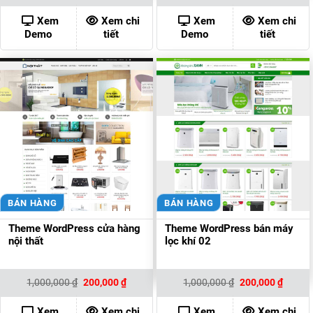
là:
tại
là:
tại
1,000,000 ₫.
là:
1,000,000 ₫.
là:
Xem
Xem chi
Xem
Xem chi
200,000 ₫.
200,00
Demo
tiết
Demo
tiết
BÁN HÀNG
BÁN HÀNG
Theme WordPress cửa hàng
Theme WordPress bán máy
nội thất
lọc khí 02
Giá
Giá
Giá
Giá
1,000,000
₫
200,000
₫
1,000,000
₫
200,000
₫
gốc
hiện
gốc
hiện
là:
tại
là:
tại
1,000,000 ₫.
là:
1,000,000 ₫.
là:
Xem
Xem chi
Xem
Xem chi