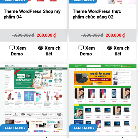
Theme WordPress Shop mỹ
Theme WordPress thực
phẩm 04
phẩm chức năng 02
Giá
Giá
Giá
Giá
1,000,000
₫
200,000
₫
1,000,000
₫
200,000
₫
gốc
hiện
gốc
hiện
là:
tại
là:
tại
1,000,000 ₫.
là:
1,000,000 ₫.
là:
Xem
Xem chi
Xem
Xem chi
200,000 ₫.
200,00
Demo
tiết
Demo
tiết
BÁN HÀNG
BÁN HÀNG