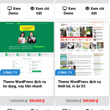
gốc
hiện
gốc
hiện
là:
tại
là:
tại
900,000 ₫.
là:
900,000 ₫.
là:
Xem
Xem chi
Xem
Xem chi
200,000 ₫.
200,000
Demo
tiết
Demo
tiết
CÔNG TY
CÔNG TY
Theme WordPress dịch vụ
Theme WordPress dịch vụ
tín dụng, vay tiền nhanh
thiết kế, in ấn 03
Giá
Giá
Giá
Giá
1,000,000
₫
200,000
₫
900,000
₫
200,000
₫
gốc
hiện
gốc
hiện
là:
tại
là:
tại
1,000,000 ₫.
là:
900,000 ₫.
là: