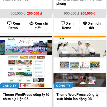
phòng
Giá
Giá
Giá
Giá
900,000
₫
200,000
₫
900,000
₫
200,000
₫
gốc
hiện
gốc
hiện
là:
tại
là:
tại
900,000 ₫.
là:
900,000 ₫.
là:
Xem
Xem chi
Xem
Xem chi
200,000 ₫.
200,000
Demo
tiết
Demo
tiết
CÔNG TY
CÔNG TY
Theme WordPress công ty tổ
Theme WordPress công ty
chức sự kiện 03
xuất khẩu lao động 03