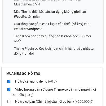
Muathemewp.VN
Mẫu Theme thiết kết sẵn:
sử dụng không giới hạn
Website
, tên miền
Quà tặng bao gồm các Plugin cần thiết
(có key)
cho
Website Wordpress
Tặng Khoá học chạy quảng cáo & Khoá học SEO mới
nhất
Theme Plugin có Key kích hoạt chính hãng, cập nhật tự
động trọn đời
MUA KÈM GÓI HỖ TRỢ
Hỗ trợ cài giống demo
(+0 ₫)
Video hướng dẫn sử dụng Theme cơ bản cho người mới
bắt đầu
(+0 ₫)
Hỗ trợ cơ bản (Chỉ trả lời câu hỏi cơ bản)
(+200,000 ₫)