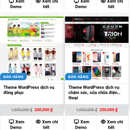
Xem
Xem chi
Xem
Xem chi
200,000 ₫.
200,000
Demo
tiết
Demo
tiết
BÁN HÀNG
BÁN HÀNG
Theme WordPress dịch vụ
Theme WordPress dịch vụ
đồng phục
chăm sóc, sửa chữa điện
thoại
Giá
Giá
Giá
Giá
1,000,000
₫
200,000
₫
1,000,000
₫
200,000
₫
gốc
hiện
gốc
hiện
là:
tại
là:
tại
1,000,000 ₫.
là:
1,000,000 ₫.
là:
Xem
Xem chi
Xem
Xem chi
200,000 ₫.
200,00
Demo
tiết
Demo
tiết