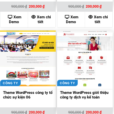
Giá
Giá
Giá
Giá
900,000
₫
200,000
₫
900,000
₫
200,000
₫
gốc
hiện
gốc
hiện
là:
tại
là:
tại
900,000 ₫.
là:
900,000 ₫.
là:
Xem
Xem chi
Xem
Xem chi
200,000 ₫.
200,000
Demo
tiết
Demo
tiết
CÔNG TY
CÔNG TY
Theme WordPress công ty tổ
Theme WordPress giới thiệu
chức sự kiện 06
công ty dịch vụ kế toán
Giá
Giá
Giá
Giá
900,000
₫
200,000
₫
900,000
₫
200,000
₫