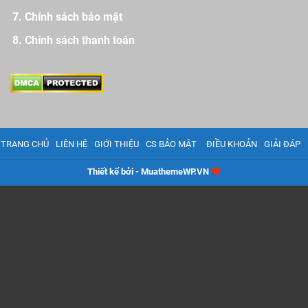
Chính sách bảo mật
Chính sách thanh toán
TRANG CHỦ
LIÊN HỆ
GIỚI THIỆU
CS BẢO MẬT
ĐIỀU KHOẢN
GIẢI ĐÁP
Thiết kế bởi - MuathemeWP.VN