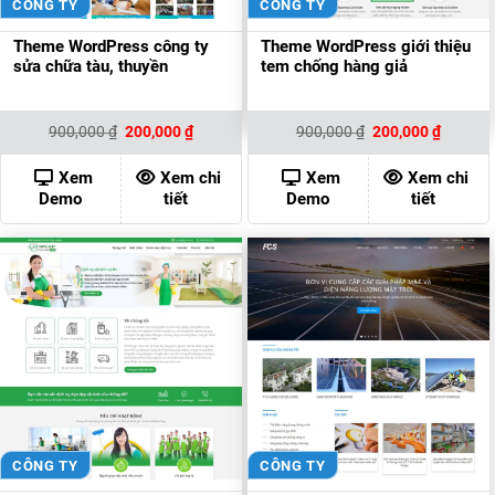
CÔNG TY
CÔNG TY
Theme WordPress công ty
Theme WordPress giới thiệu
sửa chữa tàu, thuyền
tem chống hàng giả
Giá
Giá
Giá
Giá
900,000
₫
200,000
₫
900,000
₫
200,000
₫
gốc
hiện
gốc
hiện
là:
tại
là:
tại
900,000 ₫.
là:
900,000 ₫.
là:
Xem
Xem chi
Xem
Xem chi
200,000 ₫.
200,000
Demo
tiết
Demo
tiết
CÔNG TY
CÔNG TY