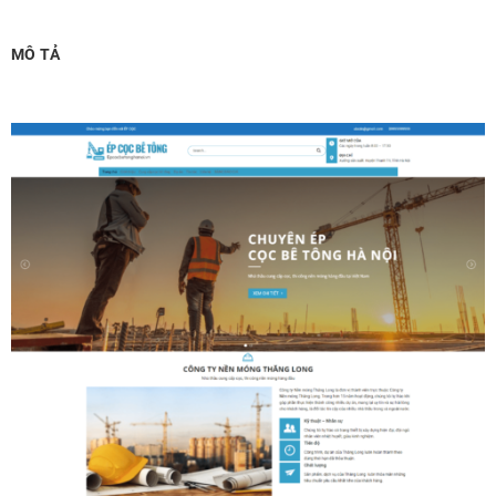
Chỉnh sửa site theo yêu cầu tuỳ chọn
(+2,000,000 ₫)
MÔ TẢ
MUA THÊM TÊN MIỀN + HOSTING
Tên miền quốc tế .com .net .org (1 năm)
(+350,000 ₫)
Tên miền Việt Nam .vn (1 năm)
(+550,000 ₫)
Hosting 2GB SSD (1 năm)
(+700,000 ₫)
Hosting 4GB SSD (1 năm)
(+1,000,000 ₫)
Hosting 8GB SSD (1 năm)
(+1,200,000 ₫)