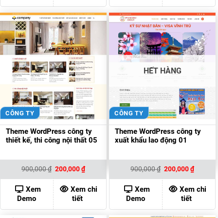
HẾT HÀNG
CÔNG TY
CÔNG TY
Theme WordPress công ty
Theme WordPress công ty
thiết kế, thi công nội thất 05
xuất khẩu lao động 01
Giá
Giá
Giá
Giá
900,000
₫
200,000
₫
900,000
₫
200,000
₫
gốc
hiện
gốc
hiện
là:
tại
là:
tại
900,000 ₫.
là:
900,000 ₫.
là:
Xem
Xem chi
Xem
Xem chi
200,000 ₫.
200,000
Demo
tiết
Demo
tiết