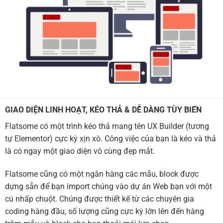
GIAO DIỆN LINH HOẠT, KÉO THẢ & DỄ DÀNG TÙY BIẾN
Flatsome có một trình kéo thả mang tên UX Builder (tương
tự Elementor) cực kỳ xịn xò. Công việc của bạn là kéo và thả
là có ngay một giao diện vô cùng đẹp mắt.
Flatsome cũng có một ngân hàng các mẫu, block được
dựng sẵn để bạn import chúng vào dự án Web bạn với một
cú nhấp chuột. Chúng được thiết kế từ các chuyên gia
coding hàng đầu, số lượng cũng cực kỳ lớn lên đến hàng