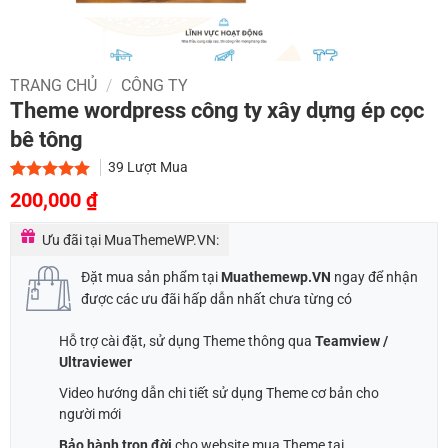
TRANG CHỦ
/
CÔNG TY
Theme wordpress công ty xây dựng ép cọc
bê tông
39
Lượt Mua
Giá
Giá
5.00
2
trên 5
200,000
₫
dựa trên
gốc
hiện
đánh giá
Ưu đãi tại MuaThemeWP.VN:
là:
tại
1,000,000 ₫.
là:
Đặt mua sản phẩm tại
Muathemewp.VN
ngay để nhận
200,000 ₫.
được các ưu đãi hấp dẫn nhất chưa từng có
Hỗ trợ cài đặt, sử dụng Theme thông qua
Teamview /
Ultraviewer
Video hướng dẫn chi tiết sử dụng Theme cơ bản cho
người mới
Bảo hành trọn đời
cho website mua Theme tại