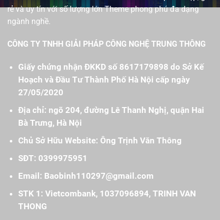
rẻ và uy tín với số lượng lớn Theme phong phú đa dạng
ngành nghề.
CÔNG TY TNHH GIẢI PHÁP CÔNG NGHỆ TRUNG THÔNG
Giấy chứng nhận ĐKKD số 8617179898 do Sở Kế
Hoạch và Đầu Tư Thành Phố Hà Nội cấp ngày
27/05/2020
Địa chỉ: ngõ 204, đường Lê Thanh Nghị, quận Hai
Bà Trưng, Hà Nội
Chủ Sở Hữu Website: Ông Trịnh Văn Thông
SĐT: 0399975951
Email: Baobinh110297@gmail.com
STK 1: Vietcombank, 1037096894, TRINH VAN
THONG