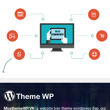
MuathemeWP.VN
là website bán theme wordpress đẹp, giá