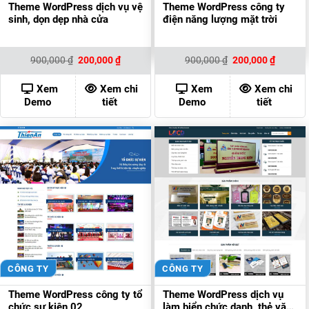
Theme WordPress dịch vụ vệ
Theme WordPress công ty
sinh, dọn dẹp nhà cửa
điện năng lượng mặt trời
Giá
Giá
Giá
Giá
900,000
₫
200,000
₫
900,000
₫
200,000
₫
gốc
hiện
gốc
hiện
là:
tại
là:
tại
900,000 ₫.
là:
900,000 ₫.
là:
Xem
Xem chi
Xem
Xem chi
200,000 ₫.
200,000
Demo
tiết
Demo
tiết
CÔNG TY
CÔNG TY
Theme WordPress công ty tổ
Theme WordPress dịch vụ
chức sự kiện 02
làm biển chức danh, thẻ văn