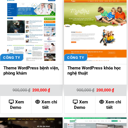
CÔNG TY
CÔNG TY
Theme WordPress bệnh viện,
Theme WordPress khóa học
phòng khám
nghệ thuật
Giá
Giá
Giá
Giá
900,000
₫
200,000
₫
900,000
₫
200,000
₫
gốc
hiện
gốc
hiện
là:
tại
là:
tại
900,000 ₫.
là:
900,000 ₫.
là:
Xem
Xem chi
Xem
Xem chi
200,000 ₫.
200,000
Demo
tiết
Demo
tiết