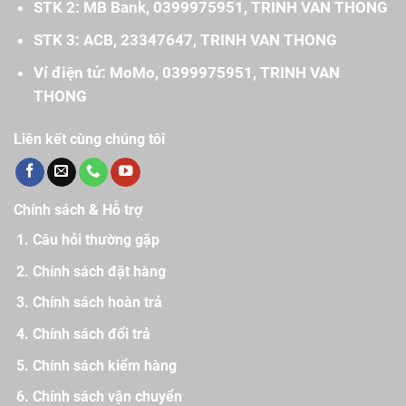
STK 2: MB Bank, 0399975951, TRINH VAN THONG
STK 3: ACB, 23347647, TRINH VAN THONG
Ví điện tử: MoMo, 0399975951, TRINH VAN
THONG
Liên kết cùng chúng tôi
Chính sách & Hỗ trợ
Câu hỏi thường gặp
Chính sách đặt hàng
Chính sách hoàn trả
Chính sách đổi trả
Chính sách kiểm hàng
Chính sách vận chuyển