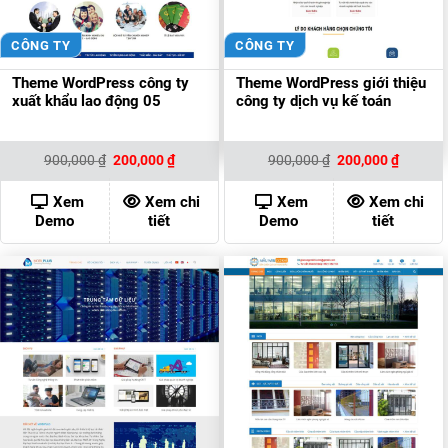
CÔNG TY
CÔNG TY
Theme WordPress công ty
Theme WordPress giới thiệu
xuất khẩu lao động 05
công ty dịch vụ kế toán
Giá
Giá
Giá
Giá
900,000
₫
200,000
₫
900,000
₫
200,000
₫
gốc
hiện
gốc
hiện
là:
tại
là:
tại
900,000 ₫.
là:
900,000 ₫.
là:
Xem
Xem chi
Xem
Xem chi
200,000 ₫.
200,000
Demo
tiết
Demo
tiết