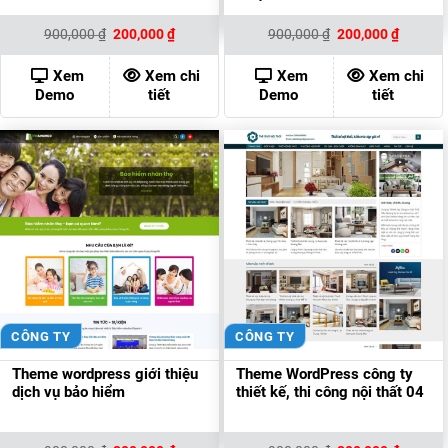
Giá
Giá
Giá
Giá
900,000
₫
200,000
₫
900,000
₫
200,000
₫
gốc
hiện
gốc
hiện
là:
tại
là:
tại
900,000 ₫.
là:
900,000 ₫.
là:
Xem
Xem chi
Xem
Xem chi
200,000 ₫.
200,000
Demo
tiết
Demo
tiết
CÔNG TY
CÔNG TY
Theme wordpress giới thiệu
Theme WordPress công ty
dịch vụ bảo hiểm
thiết kế, thi công nội thất 04