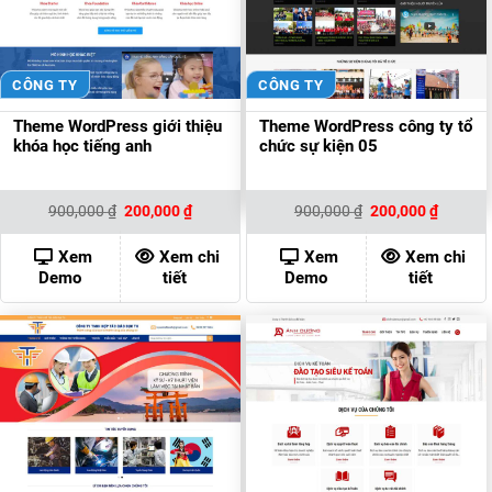
CÔNG TY
CÔNG TY
Theme WordPress giới thiệu
Theme WordPress công ty tổ
khóa học tiếng anh
chức sự kiện 05
Giá
Giá
Giá
Giá
900,000
₫
200,000
₫
900,000
₫
200,000
₫
gốc
hiện
gốc
hiện
là:
tại
là:
tại
900,000 ₫.
là:
900,000 ₫.
là:
Xem
Xem chi
Xem
Xem chi
200,000 ₫.
200,000
Demo
tiết
Demo
tiết