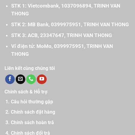
STK 1: Vietcombank, 1037096894, TRINH VAN
THONG
STK 2: MB Bank, 0399975951, TRINH VAN THONG
STK 3: ACB, 23347647, TRINH VAN THONG
Ví điện tử: MoMo, 0399975951, TRINH VAN
THONG
Liên kết cùng chúng tôi
Chính sách & Hỗ trợ
Câu hỏi thường gặp
Chính sách đặt hàng
Chính sách hoàn trả
Chính sách đổi trả