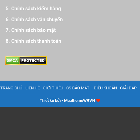
Chính sách kiểm hàng
Chính sách vận chuyển
Chính sách bảo mật
Chính sách thanh toán
TRANG CHỦ
LIÊN HỆ
GIỚI THIỆU
CS BẢO MẬT
ĐIỀU KHOẢN
GIẢI ĐÁP
Thiết kế bởi - MuathemeWP.VN