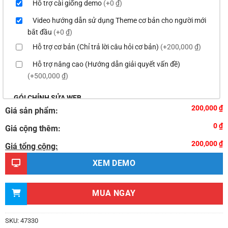
Hỗ trợ cài giống demo
(+0 ₫)
Video hướng dẫn sử dụng Theme cơ bản cho người mới
bắt đầu
(+0 ₫)
Hỗ trợ cơ bản (Chỉ trả lời câu hỏi cơ bản)
(+200,000 ₫)
Hỗ trợ nâng cao (Hướng dẫn giải quyết vấn đề)
(+500,000 ₫)
GÓI CHỈNH SỬA WEB
200,000 ₫
Giá sản phẩm:
Thay logo & thông tin doanh nghiệp
(+100,000 ₫)
0 ₫
Giá cộng thêm:
Đổi màu chủ đạo của theme theo tông màu của logo
200,000 ₫
(+200,000 ₫)
Giá tổng cộng:
Sửa danh mục và sắp xếp lại thanh menu chuẩn
XEM DEMO
(+300,000 ₫)
Thay đổi bố cục trang chủ (đơn giản)
(+500,000 ₫)
MUA NGAY
Thêm các nút liên hệ nhanh
(+0 ₫)
Thiết kế 2 banner chạy ở slider chính
(+200,000 ₫)
SKU:
47330