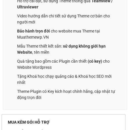
Hỗ trợ cài đặt, sử dụng Theme thông qua
Teamview /
Ultraviewer
Video hướng dẫn chi tiết sử dụng Theme cơ bản cho
người mới
Bảo hành trọn đời
cho website mua Theme tại
Muathemewp.VN
Mẫu Theme thiết kết sẵn:
sử dụng không giới hạn
Website
, tên miền
Quà tặng bao gồm các Plugin cần thiết
(có key)
cho
Website Wordpress
Tặng Khoá học chạy quảng cáo & Khoá học SEO mới
nhất
Theme Plugin có Key kích hoạt chính hãng, cập nhật tự
động trọn đời
MUA KÈM GÓI HỖ TRỢ