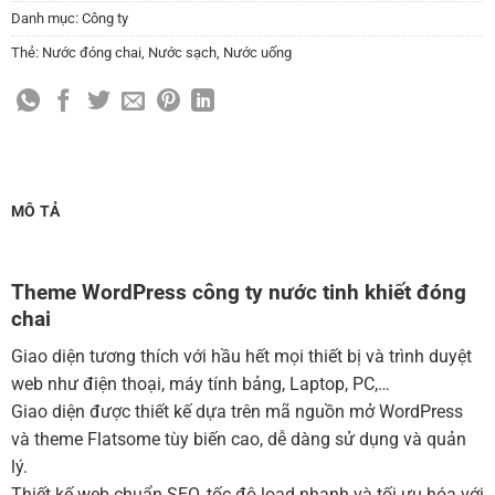
Thay đổi màu sắc toàn bộ site theo yêu cầu
Danh mục:
Công ty
(+150,000 ₫)
Thẻ:
Nước đóng chai
,
Nước sạch
,
Nước uống
Cài đặt SMTP Mail cho site Wordpress
(+100,000 ₫)
Thiết kế logo đơn giản để đăng web
(+300,000 ₫)
Chỉnh sửa site theo yêu cầu tuỳ chọn
(+2,000,000 ₫)
MUA THÊM TÊN MIỀN + HOSTING
MÔ TẢ
Tên miền quốc tế .com .net .org (1 năm)
(+350,000 ₫)
Tên miền Việt Nam .vn (1 năm)
(+550,000 ₫)
Theme WordPress công ty nước tinh khiết đóng
chai
Hosting 2GB SSD (1 năm)
(+700,000 ₫)
Hosting 4GB SSD (1 năm)
(+1,000,000 ₫)
Giao diện tương thích với hầu hết mọi thiết bị và trình duyệt
web như điện thoại, máy tính bảng, Laptop, PC,…
Hosting 8GB SSD (1 năm)
(+1,200,000 ₫)
Giao diện được thiết kế dựa trên mã nguồn mở WordPress
và theme Flatsome tùy biến cao, dễ dàng sử dụng và quản
lý.
Thiết kế web chuẩn SEO, tốc độ load nhanh và tối ưu hóa với