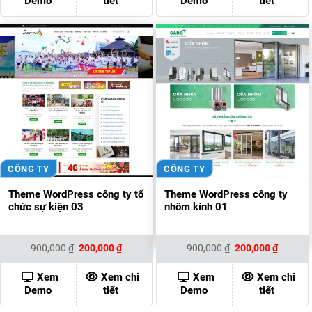
Demo
tiết
Demo
tiết
CÔNG TY
CÔNG TY
Theme WordPress công ty tổ
Theme WordPress công ty
chức sự kiện 03
nhôm kính 01
Giá
Giá
Giá
Giá
900,000
₫
200,000
₫
900,000
₫
200,000
₫
gốc
hiện
gốc
hiện
là:
tại
là:
tại
900,000 ₫.
là:
900,000 ₫.
là:
Xem
Xem chi
Xem
Xem chi
200,000 ₫.
200,000
Demo
tiết
Demo
tiết