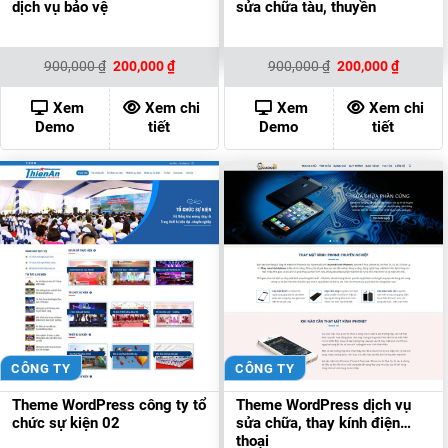
dịch vụ bảo vệ
sửa chữa tàu, thuyền
Giá
Giá
Giá
Giá
900,000
₫
200,000
₫
900,000
₫
200,000
₫
gốc
hiện
gốc
hiện
là:
tại
là:
tại
900,000 ₫.
là:
900,000 ₫.
là:
Xem
Xem chi
Xem
Xem chi
200,000 ₫.
200,000
Demo
tiết
Demo
tiết
CÔNG TY
CÔNG TY
Theme WordPress công ty tổ
Theme WordPress dịch vụ
chức sự kiện 02
sửa chữa, thay kính điện
thoại