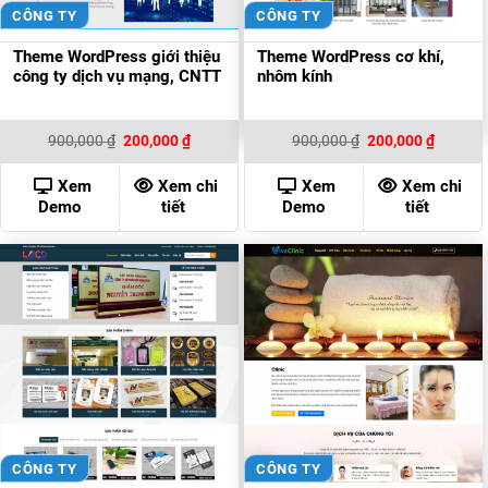
CÔNG TY
CÔNG TY
Theme WordPress giới thiệu
Theme WordPress cơ khí,
công ty dịch vụ mạng, CNTT
nhôm kính
Giá
Giá
Giá
Giá
900,000
₫
200,000
₫
900,000
₫
200,000
₫
gốc
hiện
gốc
hiện
là:
tại
là:
tại
900,000 ₫.
là:
900,000 ₫.
là:
Xem
Xem chi
Xem
Xem chi
200,000 ₫.
200,000
Demo
tiết
Demo
tiết
CÔNG TY
CÔNG TY