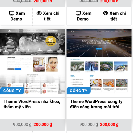
Giá
Giá
Giá
Giá
900,000
₫
200,000
₫
900,000
₫
200,000
₫
gốc
hiện
gốc
hiện
là:
tại
là:
tại
900,000 ₫.
là:
900,000 ₫.
là:
Xem
Xem chi
Xem
Xem chi
200,000 ₫.
200,000
Demo
tiết
Demo
tiết
CÔNG TY
CÔNG TY
Theme WordPress nha khoa,
Theme WordPress công ty
thẩm mỹ viện
điện năng lượng mặt trời
Giá
Giá
Giá
Giá
900,000
₫
200,000
₫
900,000
₫
200,000
₫
gốc
hiện
gốc
hiện
là:
tại
là:
tại