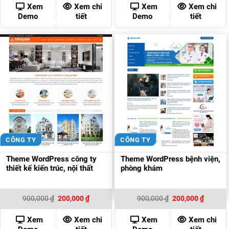
900,000 ₫.
là:
900,000 ₫.
là:
Xem
Xem chi
Xem
Xem chi
200,000 ₫.
200,000
Demo
tiết
Demo
tiết
CÔNG TY
CÔNG TY
Theme WordPress công ty
Theme WordPress bệnh viện,
thiết kế kiến trúc, nội thất
phòng khám
Giá
Giá
Giá
Giá
900,000
₫
200,000
₫
900,000
₫
200,000
₫
gốc
hiện
gốc
hiện
là:
tại
là:
tại
900,000 ₫.
là:
900,000 ₫.
là:
Xem
Xem chi
Xem
Xem chi
200,000 ₫.
200,000