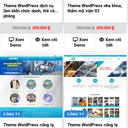
Theme WordPress dịch vụ
Theme WordPress nha khoa,
làm biển chức danh, thẻ văn
thẩm mỹ viện 02
phòng
Giá
Giá
Giá
Giá
900,000
₫
200,000
₫
900,000
₫
200,000
₫
gốc
hiện
gốc
hiện
là:
tại
là:
tại
900,000 ₫.
là:
900,000 ₫.
là:
Xem
Xem chi
Xem
Xem chi
200,000 ₫.
200,000
Demo
tiết
Demo
tiết
CÔNG TY
CÔNG TY
Theme WordPress công ty,
Theme WordPress công ty