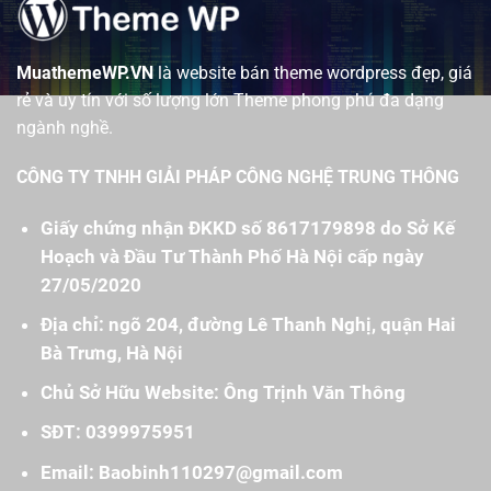
MuathemeWP.VN
là website bán theme wordpress đẹp, giá
rẻ và uy tín với số lượng lớn Theme phong phú đa dạng
ngành nghề.
CÔNG TY TNHH GIẢI PHÁP CÔNG NGHỆ TRUNG THÔNG
Giấy chứng nhận ĐKKD số 8617179898 do Sở Kế
Hoạch và Đầu Tư Thành Phố Hà Nội cấp ngày
27/05/2020
Địa chỉ: ngõ 204, đường Lê Thanh Nghị, quận Hai
Bà Trưng, Hà Nội
Chủ Sở Hữu Website: Ông Trịnh Văn Thông
SĐT: 0399975951
Email: Baobinh110297@gmail.com