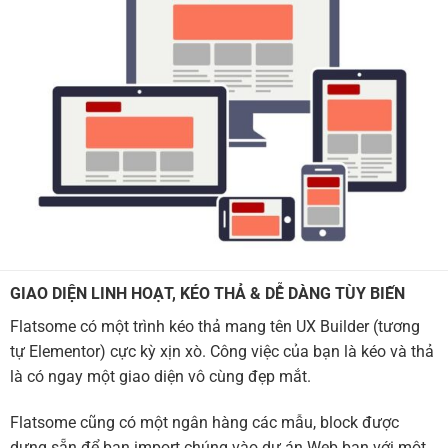
GIAO DIỆN LINH HOẠT, KÉO THẢ & DỄ DÀNG TÙY BIẾN
Flatsome có một trình kéo thả mang tên UX Builder (tương
tự Elementor) cực kỳ xịn xò. Công việc của bạn là kéo và thả
là có ngay một giao diện vô cùng đẹp mắt.
Flatsome cũng có một ngân hàng các mẫu, block được
dựng sẵn để bạn import chúng vào dự án Web bạn với một