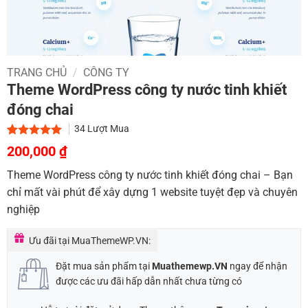
TRANG CHỦ
/
CÔNG TY
Theme WordPress công ty nước tinh khiết
đóng chai
34
Lượt Mua
Giá
Giá
5.00
2
trên 5
200,000
₫
dựa trên
gốc
hiện
đánh giá
Theme WordPress công ty nước tinh khiết đóng chai – Bạn
là:
tại
chỉ mất vài phút để xây dựng 1 website tuyệt đẹp và chuyên
900,000 ₫.
là:
nghiệp
200,000 ₫.
Ưu đãi tại MuaThemeWP.VN:
Đặt mua sản phẩm tại
Muathemewp.VN
ngay để nhận
được các ưu đãi hấp dẫn nhất chưa từng có