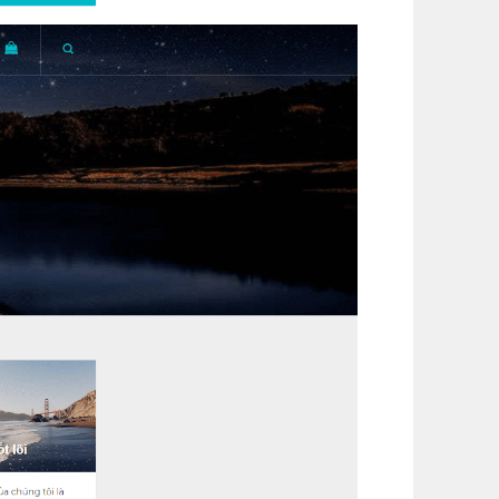
m)
(+1,200,000 ₫)