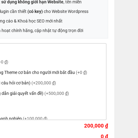
:
sử dụng không giới hạn Website
, tên miền
ugin cần thiết
(có key)
cho Website Wordpress
ng cáo & Khoá học SEO mới nhất
 hoạt chính hãng, cập nhật tự động trọn đời
+0 ₫)
ng Theme cơ bản cho người mới bắt đầu
(+0 ₫)
ời câu hỏi cơ bản)
(+200,000 ₫)
 dẫn giải quyết vấn đề)
(+500,000 ₫)
doanh nghiệp
(+100,000 ₫)
200,000 ₫
eme theo tông màu của logo
(+200,000 ₫)
0 ₫