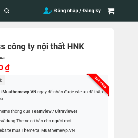
Đăng nhập / Đăng ký
 công ty nội thất HNK
ua
Giá
00
₫
hiện
QUÀ TẶNG
:
tại
0 ₫.
là:
ại
Muathemewp.VN
ngay để nhận được các ưu đãi hấp
200,000 ₫.
có
 Theme thông qua
Teamview / Ultraviewer
t sử dụng Theme cơ bản cho người mới
ebsite mua Theme tại Muathemewp.VN