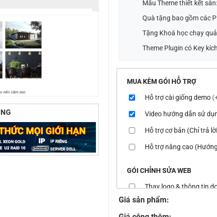
Mẫu Theme thiết kết sẵn
Quà tặng bao gồm các Pl
Tặng Khoá học chạy quả
Theme Plugin có Key kích
MUA KÈM GÓI HỖ TRỢ
Hỗ trợ cài giống demo
(
ÙNG
Video hướng dẫn sử dụ
Hỗ trợ cơ bản (Chỉ trả l
Hỗ trợ nâng cao (Hướng
GÓI CHỈNH SỬA WEB
Thay logo & thông tin 
Giá sản phẩm:
Đổi màu chủ đạo của th
Giá cộng thêm: