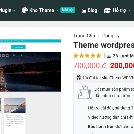
lugin
Kho Theme
Blog
Hỗ trợ
Trang Chủ
/
Công Ty
Theme wordpress
26
Lượt M
5.00
1
trên
Giá
700,000
₫
200,0
5 dựa
gốc
trên
đánh
Ưu đãi tại MuaThemeWP.VN
là:
giá
700,00
Đặt mua sản phẩm t
dẫn nhất chưa từng 
Hỗ trợ cài đặt, sử dụng
Video hướng dẫn chi tiế
Bảo hành trọn đời
cho w