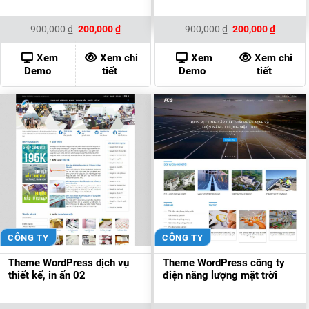
Giá
Giá
Giá
Giá
900,000
₫
200,000
₫
900,000
₫
200,000
₫
gốc
hiện
gốc
hiện
là:
tại
là:
tại
900,000 ₫.
là:
900,000 ₫.
là:
Xem
Xem chi
Xem
Xem chi
200,000 ₫.
200,000
Demo
tiết
Demo
tiết
CÔNG TY
CÔNG TY
Theme WordPress dịch vụ
Theme WordPress công ty
thiết kế, in ấn 02
điện năng lượng mặt trời