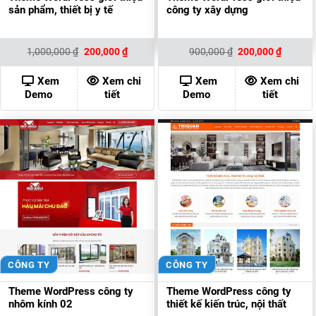
sản phẩm, thiết bị y tế
công ty xây dựng
Giá
Giá
Giá
Giá
1,000,000
₫
200,000
₫
900,000
₫
200,000
₫
gốc
hiện
gốc
hiện
là:
tại
là:
tại
1,000,000 ₫.
là:
900,000 ₫.
là:
Xem
Xem chi
Xem
Xem chi
200,000 ₫.
200,000
Demo
tiết
Demo
tiết
CÔNG TY
CÔNG TY
Theme WordPress công ty
Theme WordPress công ty
nhôm kính 02
thiết kế kiến trúc, nội thất