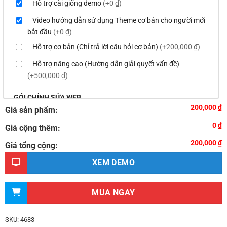
Hỗ trợ cài giống demo
(+0 ₫)
Video hướng dẫn sử dụng Theme cơ bản cho người mới
bắt đầu
(+0 ₫)
Hỗ trợ cơ bản (Chỉ trả lời câu hỏi cơ bản)
(+200,000 ₫)
Hỗ trợ nâng cao (Hướng dẫn giải quyết vấn đề)
(+500,000 ₫)
GÓI CHỈNH SỬA WEB
200,000 ₫
Giá sản phẩm:
Thay logo & thông tin doanh nghiệp
(+100,000 ₫)
0 ₫
Giá cộng thêm:
Đổi màu chủ đạo của theme theo tông màu của logo
200,000 ₫
(+200,000 ₫)
Giá tổng cộng:
Sửa danh mục và sắp xếp lại thanh menu chuẩn
XEM DEMO
(+300,000 ₫)
Thay đổi bố cục trang chủ (đơn giản)
(+500,000 ₫)
MUA NGAY
Thêm các nút liên hệ nhanh
(+0 ₫)
Thiết kế 2 banner chạy ở slider chính
(+200,000 ₫)
SKU:
4683