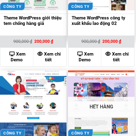
CÔNG TY
CÔNG TY
Theme WordPress giới thiệu
Theme WordPress công ty
tem chống hàng giả
xuất khẩu lao động 02
Giá
Giá
Giá
Giá
900,000
₫
200,000
₫
900,000
₫
200,000
₫
gốc
hiện
gốc
hiện
là:
tại
là:
tại
900,000 ₫.
là:
900,000 ₫.
là:
Xem
Xem chi
Xem
Xem chi
200,000 ₫.
200,000
Demo
tiết
Demo
tiết
HẾT HÀNG
CÔNG TY
CÔNG TY