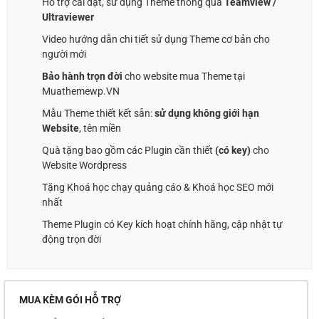
Hỗ trợ cài đặt, sử dụng Theme thông qua
Teamview /
Ultraviewer
Video hướng dẫn chi tiết sử dụng Theme cơ bản cho
người mới
Bảo hành trọn đời
cho website mua Theme tại
Muathemewp.VN
Mẫu Theme thiết kết sẵn:
sử dụng không giới hạn
Website
, tên miền
Quà tặng bao gồm các Plugin cần thiết
(có key)
cho
Website Wordpress
Tặng Khoá học chạy quảng cáo & Khoá học SEO mới
nhất
Theme Plugin có Key kích hoạt chính hãng, cập nhật tự
động trọn đời
MUA KÈM GÓI HỖ TRỢ