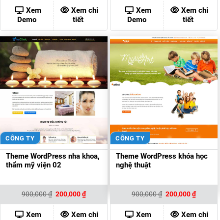
là:
tại
là:
tại
900,000 ₫.
là:
900,000 ₫.
là:
Xem
Xem chi
Xem
Xem chi
200,000 ₫.
200,000
Demo
tiết
Demo
tiết
CÔNG TY
CÔNG TY
Theme WordPress nha khoa,
Theme WordPress khóa học
thẩm mỹ viện 02
nghệ thuật
Giá
Giá
Giá
Giá
900,000
₫
200,000
₫
900,000
₫
200,000
₫
gốc
hiện
gốc
hiện
là:
tại
là:
tại
900,000 ₫.
là:
900,000 ₫.
là:
Xem
Xem chi
Xem
Xem chi
200,000 ₫.
200,000