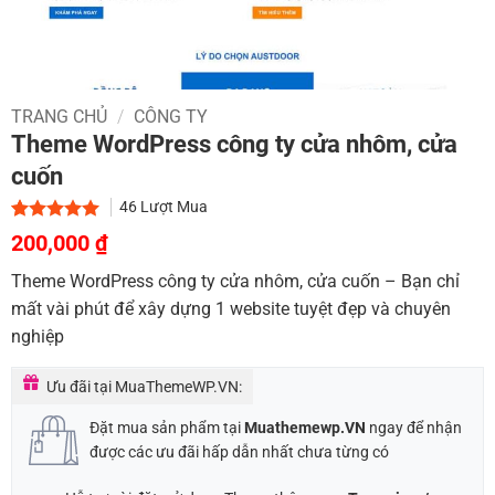
TRANG CHỦ
/
CÔNG TY
Theme WordPress công ty cửa nhôm, cửa
cuốn
46
Lượt Mua
Giá
Giá
5.00
2
trên 5
200,000
₫
dựa trên
gốc
hiện
đánh giá
Theme WordPress công ty cửa nhôm, cửa cuốn – Bạn chỉ
là:
tại
mất vài phút để xây dựng 1 website tuyệt đẹp và chuyên
900,000 ₫.
là:
nghiệp
200,000 ₫.
Ưu đãi tại MuaThemeWP.VN:
Đặt mua sản phẩm tại
Muathemewp.VN
ngay để nhận
được các ưu đãi hấp dẫn nhất chưa từng có