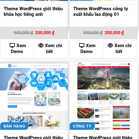
Theme WordPress giới thiệu
Theme WordPress công ty
khóa học tiếng anh
xuất khẩu lao động 01
Giá
Giá
Giá
Giá
900,000
₫
200,000
₫
900,000
₫
200,000
₫
gốc
hiện
gốc
hiện
là:
tại
là:
tại
900,000 ₫.
là:
900,000 ₫.
là:
Xem
Xem chi
Xem
Xem chi
200,000 ₫.
200,000
Demo
tiết
Demo
tiết
BÁN HÀNG
CÔNG TY
Theme WordPress giới thiệu
Theme WordPress giới thiệu