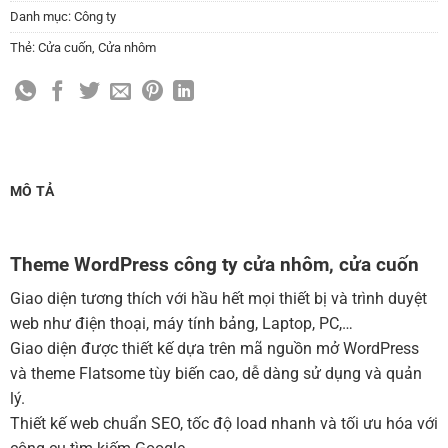
Thay đổi màu sắc toàn bộ site theo yêu cầu
Danh mục:
Công ty
(+150,000 ₫)
Thẻ:
Cửa cuốn
,
Cửa nhôm
Cài đặt SMTP Mail cho site Wordpress
(+100,000 ₫)
Thiết kế logo đơn giản để đăng web
(+300,000 ₫)
Chỉnh sửa site theo yêu cầu tuỳ chọn
(+2,000,000 ₫)
MUA THÊM TÊN MIỀN + HOSTING
MÔ TẢ
Tên miền quốc tế .com .net .org (1 năm)
(+350,000 ₫)
Tên miền Việt Nam .vn (1 năm)
(+550,000 ₫)
Theme WordPress công ty cửa nhôm, cửa cuốn
Hosting 2GB SSD (1 năm)
(+700,000 ₫)
Giao diện tương thích với hầu hết mọi thiết bị và trình duyệt
Hosting 4GB SSD (1 năm)
(+1,000,000 ₫)
web như điện thoại, máy tính bảng, Laptop, PC,…
Giao diện được thiết kế dựa trên mã nguồn mở WordPress
Hosting 8GB SSD (1 năm)
(+1,200,000 ₫)
và theme Flatsome tùy biến cao, dễ dàng sử dụng và quản
lý.
Thiết kế web chuẩn SEO, tốc độ load nhanh và tối ưu hóa với