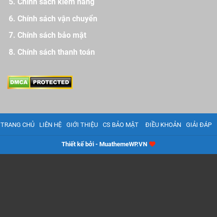
Chính sách kiểm hàng
Chính sách vận chuyển
Chính sách bảo mật
Chính sách thanh toán
TRANG CHỦ
LIÊN HỆ
GIỚI THIỆU
CS BẢO MẬT
ĐIỀU KHOẢN
GIẢI ĐÁP
Thiết kế bởi - MuathemeWP.VN