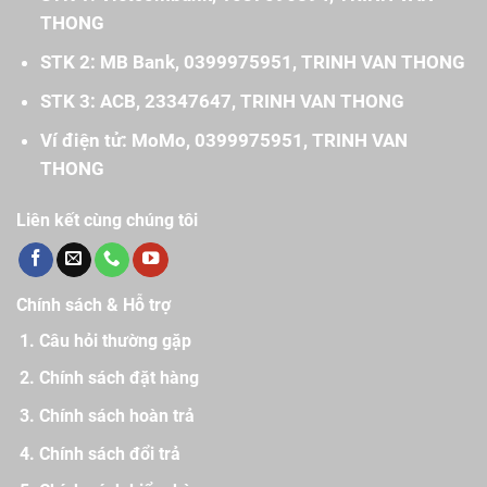
THONG
STK 2: MB Bank, 0399975951, TRINH VAN THONG
STK 3: ACB, 23347647, TRINH VAN THONG
Ví điện tử: MoMo, 0399975951, TRINH VAN
THONG
Liên kết cùng chúng tôi
Chính sách & Hỗ trợ
Câu hỏi thường gặp
Chính sách đặt hàng
Chính sách hoàn trả
Chính sách đổi trả