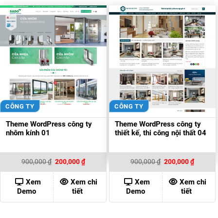
CÔNG TY
CÔNG TY
Theme WordPress công ty
Theme WordPress công ty
nhôm kính 01
thiết kế, thi công nội thất 04
Giá
Giá
Giá
Giá
900,000
₫
200,000
₫
900,000
₫
200,000
₫
gốc
hiện
gốc
hiện
là:
tại
là:
tại
900,000 ₫.
là:
900,000 ₫.
là:
Xem
Xem chi
Xem
Xem chi
200,000 ₫.
200,000
Demo
tiết
Demo
tiết