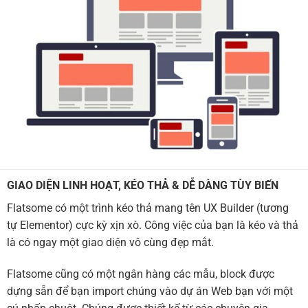
GIAO DIỆN LINH HOẠT, KÉO THẢ & DỄ DÀNG TÙY BIẾN
Flatsome có một trình kéo thả mang tên UX Builder (tương
tự Elementor) cực kỳ xịn xò. Công việc của bạn là kéo và thả
là có ngay một giao diện vô cùng đẹp mắt.
Flatsome cũng có một ngân hàng các mẫu, block được
dựng sẵn để bạn import chúng vào dự án Web bạn với một