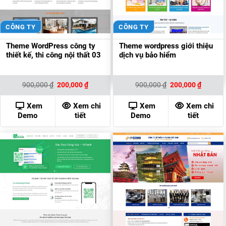
CÔNG TY
CÔNG TY
Theme WordPress công ty
Theme wordpress giới thiệu
thiết kế, thi công nội thất 03
dịch vụ bảo hiểm
Giá
Giá
Giá
Giá
900,000
₫
200,000
₫
900,000
₫
200,000
₫
gốc
hiện
gốc
hiện
là:
tại
là:
tại
900,000 ₫.
là:
900,000 ₫.
là:
Xem
Xem chi
Xem
Xem chi
200,000 ₫.
200,000
Demo
tiết
Demo
tiết