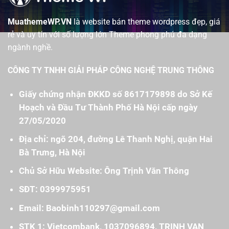
MuathemeWP.VN
là website bán theme wordpress đẹp, giá
rẻ và uy tín với số lượng lớn Theme phong phú đa dạng
ngành nghề.
CÔNG TY TNHH GIẢI PHÁP CÔNG NGHỆ TRUNG THÔNG
Giấy chứng nhận ĐKKD số 8617179898 do Sở Kế
Hoạch và Đầu Tư Thành Phố Hà Nội cấp ngày
27/05/2020
Địa chỉ: ngõ 204, đường Lê Thanh Nghị, quận Hai
Bà Trưng, Hà Nội
Chủ Sở Hữu Website: Ông Trịnh Văn Thông
SĐT: 0399975951
Email: Baobinh110297@gmail.com
STK 1: Vietcombank, 1037096894, TRINH VAN