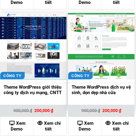
Demo
tiết
Demo
tiết
CÔNG TY
CÔNG TY
Theme WordPress giới thiệu
Theme WordPress dịch vụ vệ
công ty dịch vụ mạng, CNTT
sinh, dọn dẹp nhà cửa
Giá
Giá
Giá
Giá
900,000
₫
200,000
₫
900,000
₫
200,000
₫
gốc
hiện
gốc
hiện
là:
tại
là:
tại
900,000 ₫.
là:
900,000 ₫.
là:
Xem
Xem chi
Xem
Xem chi
200,000 ₫.
200,000
Demo
tiết
Demo
tiết