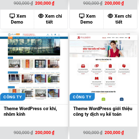
Giá
Giá
Giá
Giá
900,000
₫
200,000
₫
900,000
₫
200,000
₫
gốc
hiện
gốc
hiện
là:
tại
là:
tại
900,000 ₫.
là:
900,000 ₫.
là:
Xem
Xem chi
Xem
Xem chi
200,000 ₫.
200,000
Demo
tiết
Demo
tiết
CÔNG TY
CÔNG TY
Theme WordPress cơ khí,
Theme WordPress giới thiệu
nhôm kính
công ty dịch vụ kế toán
Giá
Giá
Giá
Giá
900,000
₫
200,000
₫
900,000
₫
200,000
₫
gốc
hiện
gốc
hiện