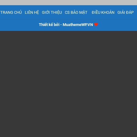
TRANG CHỦ
LIÊN HỆ
GIỚI THIỆU
CS BẢO MẬT
ĐIỀU KHOẢN
GIẢI ĐÁP
Thiết kế bởi - MuathemeWP.VN