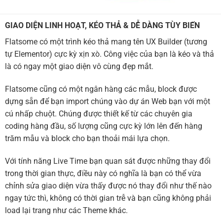
GIAO DIỆN LINH HOẠT, KÉO THẢ & DỄ DÀNG TÙY BIẾN
Flatsome có một trình kéo thả mang tên UX Builder (tương
tự Elementor) cực kỳ xịn xò. Công việc của bạn là kéo và thả
là có ngay một giao diện vô cùng đẹp mắt.
Flatsome cũng có một ngân hàng các mẫu, block được
dựng sẵn để bạn import chúng vào dự án Web bạn với một
cú nhấp chuột. Chúng được thiết kế từ các chuyên gia
coding hàng đầu, số lượng cũng cực kỳ lớn lên đến hàng
trăm mẫu và block cho bạn thoải mái lựa chọn.
Với tính năng Live Time bạn quan sát được những thay đổi
trong thời gian thực, điều này có nghĩa là bạn có thể vừa
chỉnh sửa giao diện vừa thấy được nó thay đổi như thế nào
ngay tức thì, không có thời gian trễ và bạn cũng không phải
load lại trang như các Theme khác.