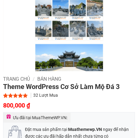
TRANG CHỦ
/
BÁN HÀNG
Theme WordPress Cơ Sở Làm Mộ Đá 3
32
Lượt Mua
Giá
Giá
5.00
2
trên 5
800,000
₫
dựa trên
gốc
hiện
đánh giá
Ưu đãi tại MuaThemeWP.VN:
là:
tại
1,500,000 ₫.
là:
Đặt mua sản phẩm tại
Muathemewp.VN
ngay để nhận
được các ưu đãi hấp dẫn nhất chưa từng có