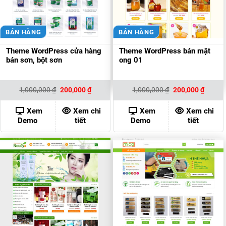
BÁN HÀNG
BÁN HÀNG
Theme WordPress cửa hàng
Theme WordPress bán mật
bán sơn, bột sơn
ong 01
Giá
Giá
Giá
Giá
1,000,000
₫
200,000
₫
1,000,000
₫
200,000
₫
gốc
hiện
gốc
hiện
là:
tại
là:
tại
1,000,000 ₫.
là:
1,000,000 ₫.
là:
Xem
Xem chi
Xem
Xem chi
200,000 ₫.
200,00
Demo
tiết
Demo
tiết