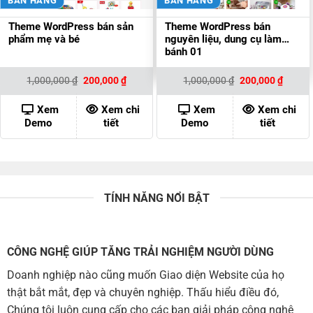
BÁN HÀNG
BÁN HÀNG
Theme WordPress bán sản
Theme WordPress bán
phẩm mẹ và bé
nguyên liệu, dung cụ làm
bánh 01
Giá
Giá
Giá
Giá
1,000,000
₫
200,000
₫
1,000,000
₫
200,000
₫
gốc
hiện
gốc
hiện
là:
tại
là:
tại
1,000,000 ₫.
là:
1,000,000 ₫.
là:
Xem
Xem chi
Xem
Xem chi
200,000 ₫.
200,00
Demo
tiết
Demo
tiết
TÍNH NĂNG NỔI BẬT
CÔNG NGHỆ GIÚP TĂNG TRẢI NGHIỆM NGƯỜI DÙNG
Doanh nghiệp nào cũng muốn Giao diện Website của họ
thật bắt mắt, đẹp và chuyên nghiệp. Thấu hiểu điều đó,
Chúng tôi luôn cung cấp cho các bạn giải pháp công nghệ