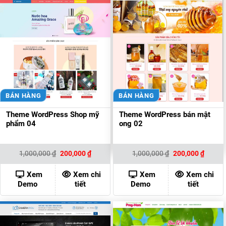
BÁN HÀNG
BÁN HÀNG
Theme WordPress Shop mỹ
Theme WordPress bán mật
phẩm 04
ong 02
Giá
Giá
Giá
Giá
1,000,000
₫
200,000
₫
1,000,000
₫
200,000
₫
gốc
hiện
gốc
hiện
là:
tại
là:
tại
1,000,000 ₫.
là:
1,000,000 ₫.
là:
Xem
Xem chi
Xem
Xem chi
200,000 ₫.
200,00
Demo
tiết
Demo
tiết