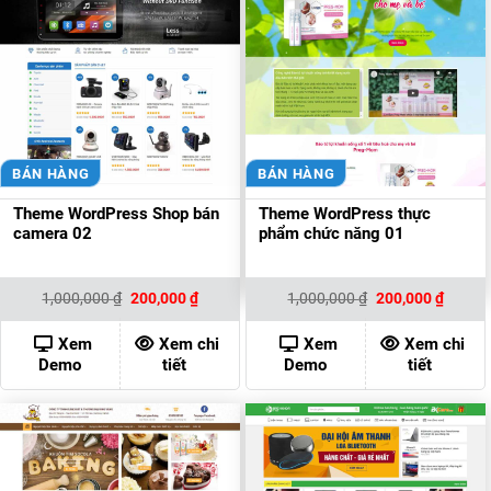
BÁN HÀNG
BÁN HÀNG
Theme WordPress Shop bán
Theme WordPress thực
camera 02
phẩm chức năng 01
Giá
Giá
Giá
Giá
1,000,000
₫
200,000
₫
1,000,000
₫
200,000
₫
gốc
hiện
gốc
hiện
là:
tại
là:
tại
1,000,000 ₫.
là:
1,000,000 ₫.
là:
Xem
Xem chi
Xem
Xem chi
200,000 ₫.
200,00
Demo
tiết
Demo
tiết