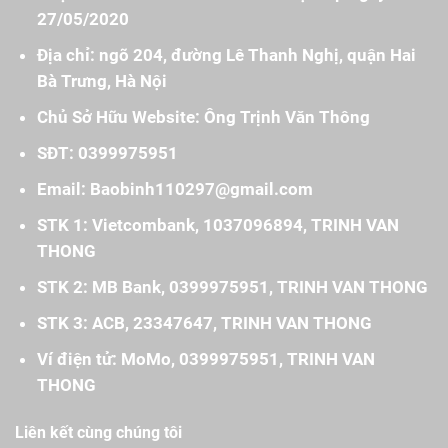
27/05/2020
Địa chỉ: ngõ 204, đường Lê Thanh Nghị, quận Hai
Bà Trưng, Hà Nội
Chủ Sở Hữu Website: Ông Trịnh Văn Thông
SĐT: 0399975951
Email: Baobinh110297@gmail.com
STK 1: Vietcombank, 1037096894, TRINH VAN
THONG
STK 2: MB Bank, 0399975951, TRINH VAN THONG
STK 3: ACB, 23347647, TRINH VAN THONG
Ví điện tử: MoMo, 0399975951, TRINH VAN
THONG
Liên kết cùng chúng tôi