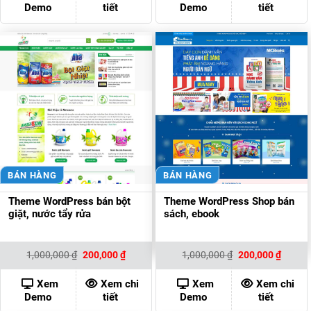
Demo
tiết
Demo
tiết
BÁN HÀNG
BÁN HÀNG
Theme WordPress bán bột
Theme WordPress Shop bán
giặt, nước tẩy rửa
sách, ebook
Giá
Giá
Giá
Giá
1,000,000
₫
200,000
₫
1,000,000
₫
200,000
₫
gốc
hiện
gốc
hiện
là:
tại
là:
tại
1,000,000 ₫.
là:
1,000,000 ₫.
là:
Xem
Xem chi
Xem
Xem chi
200,000 ₫.
200,00
Demo
tiết
Demo
tiết