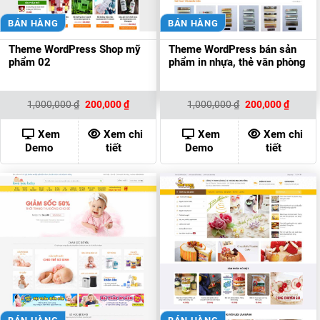
BÁN HÀNG
BÁN HÀNG
Theme WordPress Shop mỹ
Theme WordPress bán sản
phẩm 02
phẩm in nhựa, thẻ văn phòng
Giá
Giá
Giá
Giá
1,000,000
₫
200,000
₫
1,000,000
₫
200,000
₫
gốc
hiện
gốc
hiện
là:
tại
là:
tại
1,000,000 ₫.
là:
1,000,000 ₫.
là:
Xem
Xem chi
Xem
Xem chi
200,000 ₫.
200,00
Demo
tiết
Demo
tiết