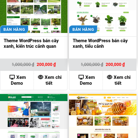
BÁN HÀNG
BÁN HÀNG
Theme WordPress bán cây
Theme WordPress bán cây
xanh, kiến trúc cảnh quan
xanh, tiểu cảnh
Giá
Giá
Giá
Giá
1,000,000
₫
200,000
₫
1,000,000
₫
200,000
₫
gốc
hiện
gốc
hiện
là:
tại
là:
tại
1,000,000 ₫.
là:
1,000,000 ₫.
là:
Xem
Xem chi
Xem
Xem chi
200,000 ₫.
200,00
Demo
tiết
Demo
tiết