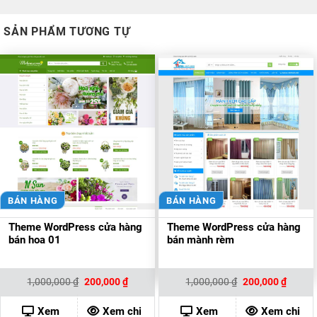
SẢN PHẨM TƯƠNG TỰ
BÁN HÀNG
BÁN HÀNG
Theme WordPress cửa hàng
Theme WordPress cửa hàng
bán hoa 01
bán mành rèm
Giá
Giá
Giá
Giá
1,000,000
₫
200,000
₫
1,000,000
₫
200,000
₫
gốc
hiện
gốc
hiện
là:
tại
là:
tại
1,000,000 ₫.
là:
1,000,000 ₫.
là:
Xem
Xem chi
Xem
Xem chi
200,000 ₫.
200,00