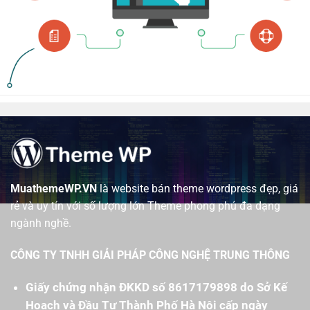
MuathemeWP.VN
là website bán theme wordpress đẹp, giá
rẻ và uy tín với số lượng lớn Theme phong phú đa dạng
ngành nghề.
CÔNG TY TNHH GIẢI PHÁP CÔNG NGHỆ TRUNG THÔNG
Giấy chứng nhận ĐKKD số 8617179898 do Sở Kế
Hoạch và Đầu Tư Thành Phố Hà Nội cấp ngày