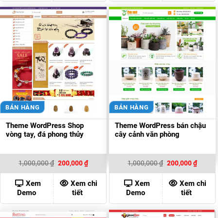
BÁN HÀNG
BÁN HÀNG
Theme WordPress Shop
Theme WordPress bán chậu
vòng tay, đá phong thủy
cây cảnh văn phòng
Giá
Giá
Giá
Giá
1,000,000
₫
200,000
₫
1,000,000
₫
200,000
₫
gốc
hiện
gốc
hiện
là:
tại
là:
tại
1,000,000 ₫.
là:
1,000,000 ₫.
là:
Xem
Xem chi
Xem
Xem chi
200,000 ₫.
200,00
Demo
tiết
Demo
tiết