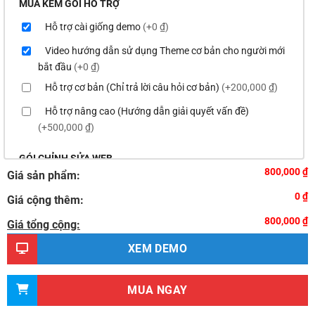
MUA KÈM GÓI HỖ TRỢ
Hỗ trợ cài giống demo
(+0 ₫)
Video hướng dẫn sử dụng Theme cơ bản cho người mới
bắt đầu
(+0 ₫)
Hỗ trợ cơ bản (Chỉ trả lời câu hỏi cơ bản)
(+200,000 ₫)
Hỗ trợ nâng cao (Hướng dẫn giải quyết vấn đề)
(+500,000 ₫)
GÓI CHỈNH SỬA WEB
800,000 ₫
Giá sản phẩm:
Thay logo & thông tin doanh nghiệp
(+100,000 ₫)
0 ₫
Giá cộng thêm:
Đổi màu chủ đạo của theme theo tông màu của logo
800,000 ₫
(+200,000 ₫)
Giá tổng cộng:
Sửa danh mục và sắp xếp lại thanh menu chuẩn
XEM DEMO
(+300,000 ₫)
Thay đổi bố cục trang chủ (đơn giản)
(+500,000 ₫)
MUA NGAY
Thêm các nút liên hệ nhanh
(+0 ₫)