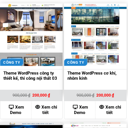
CÔNG TY
CÔNG TY
Theme WordPress công ty
Theme WordPress cơ khí,
thiết kế, thi công nội thất 03
nhôm kính
Giá
Giá
Giá
Giá
900,000
₫
200,000
₫
900,000
₫
200,000
₫
gốc
hiện
gốc
hiện
là:
tại
là:
tại
900,000 ₫.
là:
900,000 ₫.
là:
Xem
Xem chi
Xem
Xem chi
200,000 ₫.
200,000
Demo
tiết
Demo
tiết