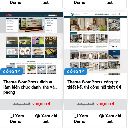
Demo
tiết
Demo
tiết
CÔNG TY
CÔNG TY
Theme WordPress dịch vụ
Theme WordPress công ty
làm biển chức danh, thẻ văn
thiết kế, thi công nội thất 04
phòng
Giá
Giá
Giá
Giá
900,000
₫
200,000
₫
900,000
₫
200,000
₫
gốc
hiện
gốc
hiện
là:
tại
là:
tại
900,000 ₫.
là:
900,000 ₫.
là:
Xem
Xem chi
Xem
Xem chi
200,000 ₫.
200,000
Demo
tiết
Demo
tiết