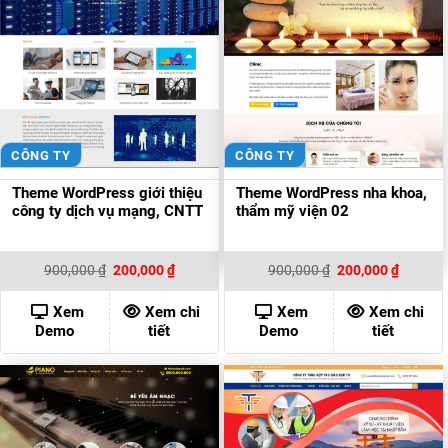
CÔNG TY
CÔNG TY
Theme WordPress giới thiệu
Theme WordPress nha khoa,
công ty dịch vụ mạng, CNTT
thẩm mỹ viện 02
Giá
Giá
Giá
Giá
900,000
₫
200,000
₫
900,000
₫
200,000
₫
gốc
hiện
gốc
hiện
là:
tại
là:
tại
900,000 ₫.
là:
900,000 ₫.
là:
Xem
Xem chi
Xem
Xem chi
200,000 ₫.
200,000
Demo
tiết
Demo
tiết