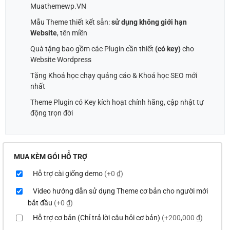
Muathemewp.VN
Mẫu Theme thiết kết sẵn:
sử dụng không giới hạn
Website
, tên miền
Quà tặng bao gồm các Plugin cần thiết
(có key)
cho
Website Wordpress
Tặng Khoá học chạy quảng cáo & Khoá học SEO mới
nhất
Theme Plugin có Key kích hoạt chính hãng, cập nhật tự
động trọn đời
MUA KÈM GÓI HỖ TRỢ
Hỗ trợ cài giống demo
(+0 ₫)
Video hướng dẫn sử dụng Theme cơ bản cho người mới
bắt đầu
(+0 ₫)
Hỗ trợ cơ bản (Chỉ trả lời câu hỏi cơ bản)
(+200,000 ₫)