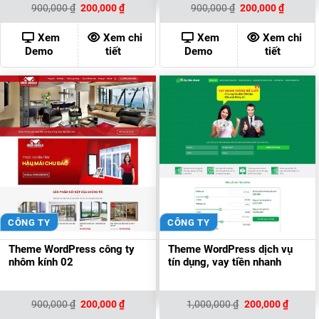
Giá
Giá
Giá
Giá
900,000
₫
200,000
₫
900,000
₫
200,000
₫
gốc
hiện
gốc
hiện
là:
tại
là:
tại
900,000 ₫.
là:
900,000 ₫.
là:
Xem
Xem chi
Xem
Xem chi
200,000 ₫.
200,000
Demo
tiết
Demo
tiết
CÔNG TY
CÔNG TY
Theme WordPress công ty
Theme WordPress dịch vụ
nhôm kính 02
tín dụng, vay tiền nhanh
Giá
Giá
Giá
Giá
900,000
₫
200,000
₫
1,000,000
₫
200,000
₫
gốc
hiện
gốc
hiện