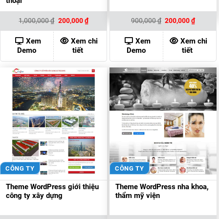
thoại
Giá
Giá
Giá
Giá
1,000,000
₫
200,000
₫
900,000
₫
200,000
₫
gốc
hiện
gốc
hiện
là:
tại
là:
tại
1,000,000 ₫.
là:
900,000 ₫.
là:
Xem
Xem chi
Xem
Xem chi
200,000 ₫.
200,000
Demo
tiết
Demo
tiết
CÔNG TY
CÔNG TY
Theme WordPress giới thiệu
Theme WordPress nha khoa,
công ty xây dựng
thẩm mỹ viện