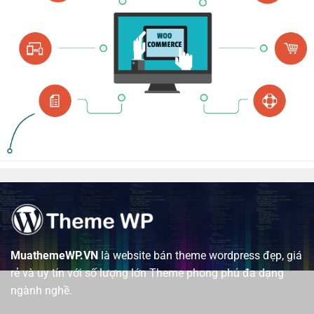
MuathemeWP.VN
là website bán theme wordpress đẹp, giá
rẻ và uy tín với số lượng lớn Theme phong phú đa dạng
ngành nghề.