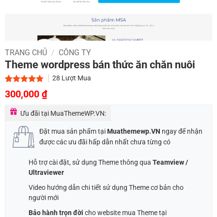
TRANG CHỦ
/
CÔNG TY
Theme wordpress bán thức ăn chăn nuôi
28
Lượt Mua
Giá
Giá
5.00
1
trên 5
300,000
₫
dựa trên
gốc
hiện
đánh giá
Ưu đãi tại MuaThemeWP.VN:
là:
tại
700,000 ₫.
là:
Đặt mua sản phẩm tại
Muathemewp.VN
ngay để nhận
300,000 ₫.
được các ưu đãi hấp dẫn nhất chưa từng có
Hỗ trợ cài đặt, sử dụng Theme thông qua
Teamview /
Ultraviewer
Video hướng dẫn chi tiết sử dụng Theme cơ bản cho
người mới
Bảo hành trọn đời
cho website mua Theme tại