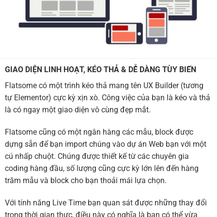
GIAO DIỆN LINH HOẠT, KÉO THẢ & DỄ DÀNG TÙY BIẾN
Flatsome có một trình kéo thả mang tên UX Builder (tương
tự Elementor) cực kỳ xịn xò. Công việc của bạn là kéo và thả
là có ngay một giao diện vô cùng đẹp mắt.
Flatsome cũng có một ngân hàng các mẫu, block được
dựng sẵn để bạn import chúng vào dự án Web bạn với một
cú nhấp chuột. Chúng được thiết kế từ các chuyên gia
coding hàng đầu, số lượng cũng cực kỳ lớn lên đến hàng
trăm mẫu và block cho bạn thoải mái lựa chọn.
Với tính năng Live Time bạn quan sát được những thay đổi
trong thời gian thực, điều này có nghĩa là bạn có thể vừa