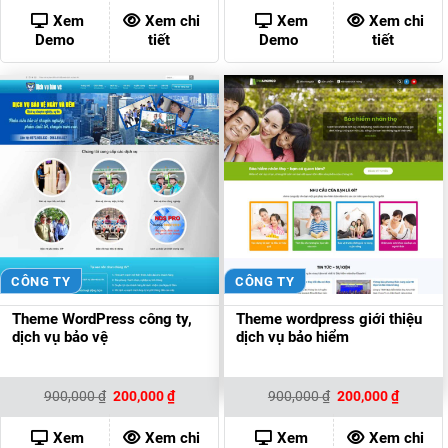
là:
tại
là:
tại
900,000 ₫.
là:
1,000,000 ₫.
là:
Xem
Xem chi
Xem
Xem chi
200,000 ₫.
200,00
Demo
tiết
Demo
tiết
CÔNG TY
CÔNG TY
Theme WordPress công ty,
Theme wordpress giới thiệu
dịch vụ bảo vệ
dịch vụ bảo hiểm
Giá
Giá
Giá
Giá
900,000
₫
200,000
₫
900,000
₫
200,000
₫
gốc
hiện
gốc
hiện
là:
tại
là:
tại
900,000 ₫.
là:
900,000 ₫.
là:
Xem
Xem chi
Xem
Xem chi
200,000 ₫.
200,000