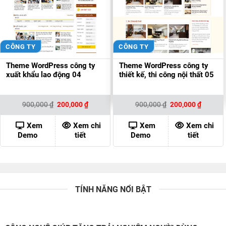
CÔNG TY
CÔNG TY
Theme WordPress công ty
Theme WordPress công ty
xuất khẩu lao động 04
thiết kế, thi công nội thất 05
Giá
Giá
Giá
Giá
900,000
₫
200,000
₫
900,000
₫
200,000
₫
gốc
hiện
gốc
hiện
là:
tại
là:
tại
900,000 ₫.
là:
900,000 ₫.
là:
Xem
Xem chi
Xem
Xem chi
200,000 ₫.
200,000
Demo
tiết
Demo
tiết
TÍNH NĂNG NỔI BẬT