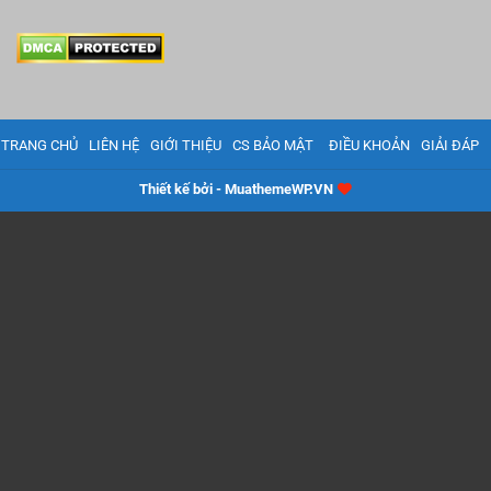
TRANG CHỦ
LIÊN HỆ
GIỚI THIỆU
CS BẢO MẬT
ĐIỀU KHOẢN
GIẢI ĐÁP
Thiết kế bởi - MuathemeWP.VN