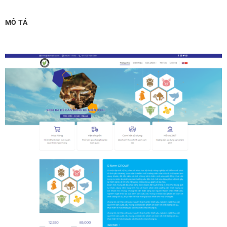
Chỉnh sửa site theo yêu cầu tuỳ chọn
(+2,000,000 ₫)
MÔ TẢ
MUA THÊM TÊN MIỀN + HOSTING
Tên miền quốc tế .com .net .org (1 năm)
(+350,000 ₫)
Tên miền Việt Nam .vn (1 năm)
(+550,000 ₫)
Hosting 2GB SSD (1 năm)
(+700,000 ₫)
Hosting 4GB SSD (1 năm)
(+1,000,000 ₫)
Hosting 8GB SSD (1 năm)
(+1,200,000 ₫)