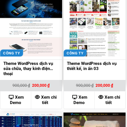
CÔNG TY
CÔNG TY
Theme WordPress dịch vụ
Theme WordPress dịch vụ
sửa chữa, thay kính điện
thiết kế, in ấn 03
thoại
Giá
Giá
Giá
Giá
900,000
₫
200,000
₫
900,000
₫
200,000
₫
gốc
hiện
gốc
hiện
là:
tại
là:
tại
900,000 ₫.
là:
900,000 ₫.
là:
Xem
Xem chi
Xem
Xem chi
200,000 ₫.
200,000
Demo
tiết
Demo
tiết