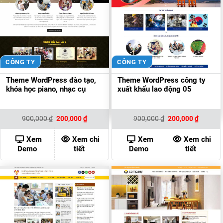
CÔNG TY
CÔNG TY
Theme WordPress đào tạo,
Theme WordPress công ty
khóa học piano, nhạc cụ
xuất khẩu lao động 05
Giá
Giá
Giá
Giá
900,000
₫
200,000
₫
900,000
₫
200,000
₫
gốc
hiện
gốc
hiện
là:
tại
là:
tại
900,000 ₫.
là:
900,000 ₫.
là:
Xem
Xem chi
Xem
Xem chi
200,000 ₫.
200,000
Demo
tiết
Demo
tiết