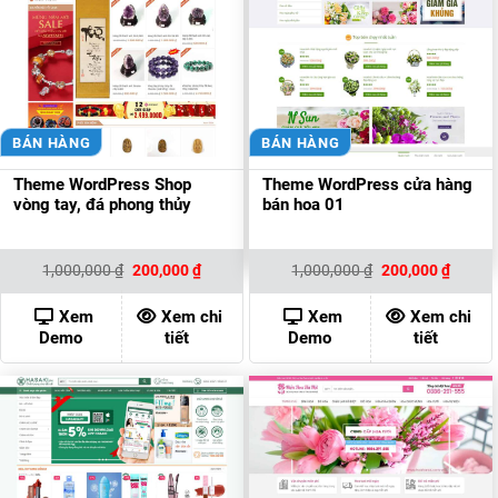
BÁN HÀNG
BÁN HÀNG
Theme WordPress Shop
Theme WordPress cửa hàng
vòng tay, đá phong thủy
bán hoa 01
Giá
Giá
Giá
Giá
1,000,000
₫
200,000
₫
1,000,000
₫
200,000
₫
gốc
hiện
gốc
hiện
là:
tại
là:
tại
1,000,000 ₫.
là:
1,000,000 ₫.
là:
Xem
Xem chi
Xem
Xem chi
200,000 ₫.
200,00
Demo
tiết
Demo
tiết