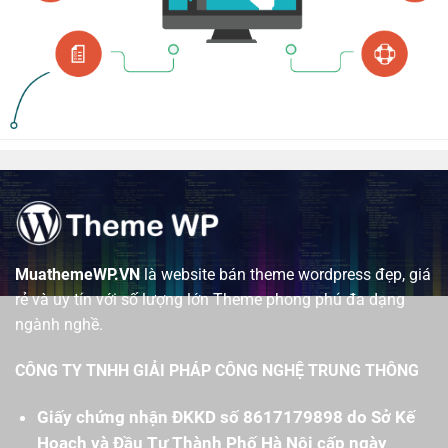
MuathemeWP.VN
là website bán theme wordpress đẹp, giá
rẻ và uy tín với số lượng lớn Theme phong phú đa dạng
ngành nghề.
CÔNG TY TNHH GIẢI PHÁP CÔNG NGHỆ TRUNG THÔNG
Giấy chứng nhận ĐKKD số 8617179898 do Sở Kế
Hoạch và Đầu Tư Thành Phố Hà Nội cấp ngày