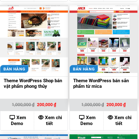
BÁN HÀNG
BÁN HÀNG
Theme WordPress Shop bán
Theme WordPress bán sản
vật phẩm phong thủy
phẩm từ mica
Giá
Giá
Giá
Giá
1,000,000
₫
200,000
₫
1,000,000
₫
200,000
₫
gốc
hiện
gốc
hiện
là:
tại
là:
tại
1,000,000 ₫.
là:
1,000,000 ₫.
là:
Xem
Xem chi
Xem
Xem chi
200,000 ₫.
200,00
Demo
tiết
Demo
tiết