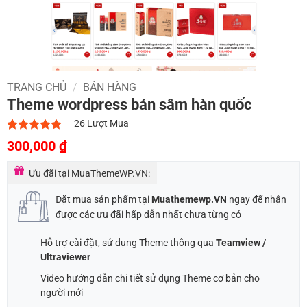
TRANG CHỦ
/
BÁN HÀNG
Theme wordpress bán sâm hàn quốc
26
Lượt Mua
Giá
Giá
5.00
1
trên 5
300,000
₫
dựa trên
gốc
hiện
đánh giá
Ưu đãi tại MuaThemeWP.VN:
là:
tại
1,200,000 ₫.
là:
Đặt mua sản phẩm tại
Muathemewp.VN
ngay để nhận
300,000 ₫.
được các ưu đãi hấp dẫn nhất chưa từng có
Hỗ trợ cài đặt, sử dụng Theme thông qua
Teamview /
Ultraviewer
Video hướng dẫn chi tiết sử dụng Theme cơ bản cho
người mới