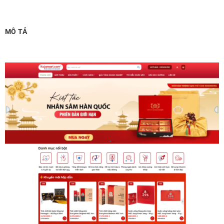
Thiết kế logo đơn giản để đăng web
(+300,000 ₫)
Chỉnh sửa site theo yêu cầu tuỳ chọn
(+2,000,000 ₫)
MÔ TẢ
MUA THÊM TÊN MIỀN + HOSTING
Tên miền quốc tế .com .net .org (1 năm)
(+350,000 ₫)
Tên miền Việt Nam .vn (1 năm)
(+550,000 ₫)
Hosting 2GB SSD (1 năm)
(+700,000 ₫)
Hosting 4GB SSD (1 năm)
(+1,000,000 ₫)
Hosting 8GB SSD (1 năm)
(+1,200,000 ₫)