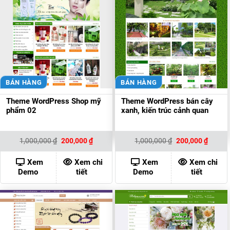
BÁN HÀNG
BÁN HÀNG
Theme WordPress Shop mỹ
Theme WordPress bán cây
phẩm 02
xanh, kiến trúc cảnh quan
Giá
Giá
Giá
Giá
1,000,000
₫
200,000
₫
1,000,000
₫
200,000
₫
gốc
hiện
gốc
hiện
là:
tại
là:
tại
1,000,000 ₫.
là:
1,000,000 ₫.
là:
Xem
Xem chi
Xem
Xem chi
200,000 ₫.
200,00
Demo
tiết
Demo
tiết