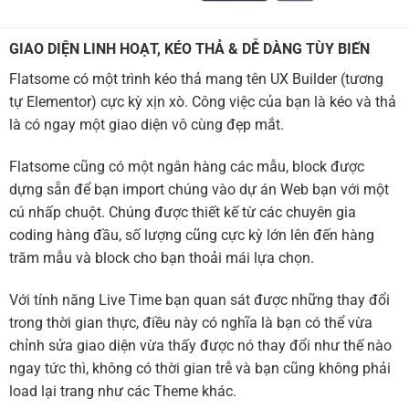
GIAO DIỆN LINH HOẠT, KÉO THẢ & DỄ DÀNG TÙY BIẾN
Flatsome có một trình kéo thả mang tên UX Builder (tương
tự Elementor) cực kỳ xịn xò. Công việc của bạn là kéo và thả
là có ngay một giao diện vô cùng đẹp mắt.
Flatsome cũng có một ngân hàng các mẫu, block được
dựng sẵn để bạn import chúng vào dự án Web bạn với một
cú nhấp chuột. Chúng được thiết kế từ các chuyên gia
coding hàng đầu, số lượng cũng cực kỳ lớn lên đến hàng
trăm mẫu và block cho bạn thoải mái lựa chọn.
Với tính năng Live Time bạn quan sát được những thay đổi
trong thời gian thực, điều này có nghĩa là bạn có thể vừa
chỉnh sửa giao diện vừa thấy được nó thay đổi như thế nào
ngay tức thì, không có thời gian trễ và bạn cũng không phải
load lại trang như các Theme khác.