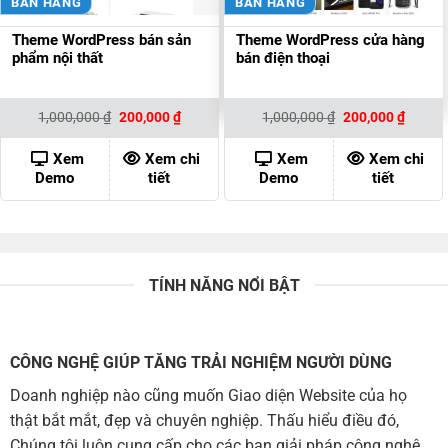
BÁN HÀNG
BÁN HÀNG
Theme WordPress bán sản
Theme WordPress cửa hàng
phẩm nội thất
bán điện thoại
Giá
Giá
Giá
Giá
1,000,000
₫
200,000
₫
1,000,000
₫
200,000
₫
gốc
hiện
gốc
hiện
là:
tại
là:
tại
1,000,000 ₫.
là:
1,000,000 ₫.
là:
Xem
Xem chi
Xem
Xem chi
200,000 ₫.
200,00
Demo
tiết
Demo
tiết
TÍNH NĂNG NỔI BẬT
CÔNG NGHỆ GIÚP TĂNG TRẢI NGHIỆM NGƯỜI DÙNG
Doanh nghiệp nào cũng muốn Giao diện Website của họ
thật bắt mắt, đẹp và chuyên nghiệp. Thấu hiểu điều đó,
Chúng tôi luôn cung cấp cho các bạn giải pháp công nghệ