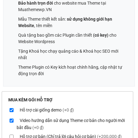
Bảo hành trọn đời
cho website mua Theme tại
Muathemewp.VN
Mẫu Theme thiết kết sẵn:
sử dụng không giới hạn
Website
, tên miền
Quà tặng bao gồm các Plugin cần thiết
(có key)
cho
Website Wordpress
Tặng Khoá học chạy quảng cáo & Khoá học SEO mới
nhất
Theme Plugin có Key kích hoạt chính hãng, cập nhật tự
động trọn đời
MUA KÈM GÓI HỖ TRỢ
Hỗ trợ cài giống demo
(+0 ₫)
Video hướng dẫn sử dụng Theme cơ bản cho người mới
bắt đầu
(+0 ₫)
Hỗ trợ cơ bản (Chỉ trả lời câu hỏi cơ bản)
(+200,000 ₫)