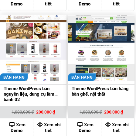
200,000 ₫.
200,00
Demo
tiết
Demo
tiết
BÁN HÀNG
BÁN HÀNG
Theme WordPress bán
Theme WordPress bán hàng
nguyên liệu, dung cụ làm
bàn ghế, nội thất
bánh 02
Giá
Giá
Giá
Giá
1,000,000
₫
200,000
₫
1,000,000
₫
200,000
₫
gốc
hiện
gốc
hiện
là:
tại
là:
tại
1,000,000 ₫.
là:
1,000,000 ₫.
là:
Xem
Xem chi
Xem
Xem chi
200,000 ₫.
200,00
Demo
tiết
Demo
tiết