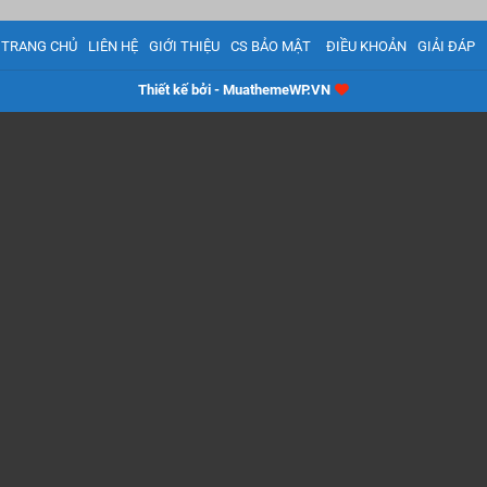
TRANG CHỦ
LIÊN HỆ
GIỚI THIỆU
CS BẢO MẬT
ĐIỀU KHOẢN
GIẢI ĐÁP
Thiết kế bởi - MuathemeWP.VN