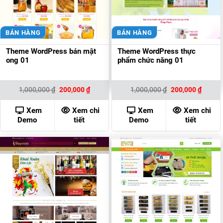
BÁN HÀNG
BÁN HÀNG
Theme WordPress bán mật
Theme WordPress thực
ong 01
phẩm chức năng 01
Giá
Giá
Giá
Giá
1,000,000
₫
200,000
₫
1,000,000
₫
200,000
₫
gốc
hiện
gốc
hiện
là:
tại
là:
tại
1,000,000 ₫.
là:
1,000,000 ₫.
là:
Xem
Xem chi
Xem
Xem chi
200,000 ₫.
200,00
Demo
tiết
Demo
tiết