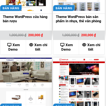
BÁN HÀNG
BÁN HÀNG
Theme WordPress cửa hàng
Theme WordPress bán sản
bán rượu
phẩm in nhựa, thẻ văn phòng
Giá
Giá
Giá
Giá
1,000,000
₫
200,000
₫
1,000,000
₫
200,000
₫
gốc
hiện
gốc
hiện
là:
tại
là:
tại
1,000,000 ₫.
là:
1,000,000 ₫.
là:
Xem
Xem chi
Xem
Xem chi
200,000 ₫.
200,00
Demo
tiết
Demo
tiết