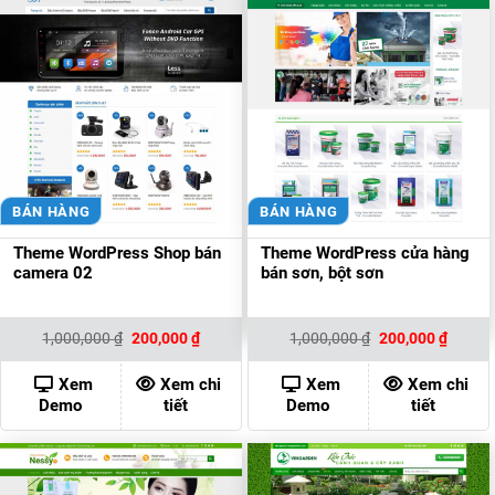
BÁN HÀNG
BÁN HÀNG
Theme WordPress Shop bán
Theme WordPress cửa hàng
camera 02
bán sơn, bột sơn
Giá
Giá
Giá
Giá
1,000,000
₫
200,000
₫
1,000,000
₫
200,000
₫
gốc
hiện
gốc
hiện
là:
tại
là:
tại
1,000,000 ₫.
là:
1,000,000 ₫.
là:
Xem
Xem chi
Xem
Xem chi
200,000 ₫.
200,00
Demo
tiết
Demo
tiết