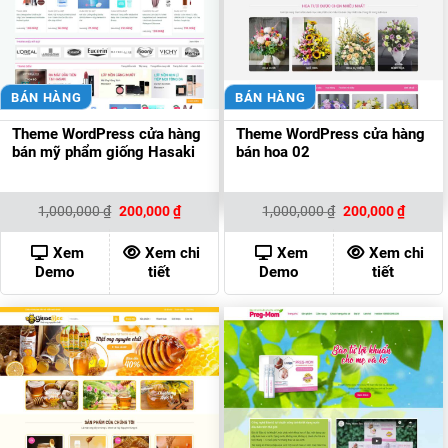
BÁN HÀNG
BÁN HÀNG
Theme WordPress cửa hàng
Theme WordPress cửa hàng
bán mỹ phẩm giống Hasaki
bán hoa 02
Giá
Giá
Giá
Giá
1,000,000
₫
200,000
₫
1,000,000
₫
200,000
₫
gốc
hiện
gốc
hiện
là:
tại
là:
tại
1,000,000 ₫.
là:
1,000,000 ₫.
là:
Xem
Xem chi
Xem
Xem chi
200,000 ₫.
200,00
Demo
tiết
Demo
tiết