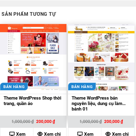
SẢN PHẨM TƯƠNG TỰ
BÁN HÀNG
BÁN HÀNG
Theme WordPress Shop thời
Theme WordPress bán
trang, quần áo
nguyên liệu, dung cụ làm
bánh 01
Giá
Giá
Giá
Giá
1,000,000
₫
200,000
₫
1,000,000
₫
200,000
₫
gốc
hiện
gốc
hiện
là:
tại
là:
tại
1,000,000 ₫.
là:
1,000,000 ₫.
là:
Xem
Xem chi
Xem
Xem chi