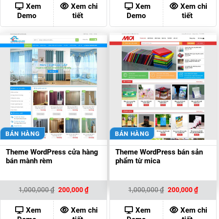
1,000,000 ₫.
là:
1,000,000 ₫.
là:
Xem
Xem chi
Xem
Xem chi
200,000 ₫.
200,00
Demo
tiết
Demo
tiết
BÁN HÀNG
BÁN HÀNG
Theme WordPress cửa hàng
Theme WordPress bán sản
bán mành rèm
phẩm từ mica
Giá
Giá
Giá
Giá
1,000,000
₫
200,000
₫
1,000,000
₫
200,000
₫
gốc
hiện
gốc
hiện
là:
tại
là:
tại
1,000,000 ₫.
là:
1,000,000 ₫.
là:
Xem
Xem chi
Xem
Xem chi
200,000 ₫.
200,00