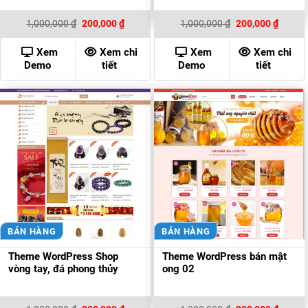
Giá
Giá
Giá
Giá
1,000,000
₫
200,000
₫
1,000,000
₫
200,000
₫
gốc
hiện
gốc
hiện
là:
tại
là:
tại
1,000,000 ₫.
là:
1,000,000 ₫.
là:
Xem
Xem chi
Xem
Xem chi
200,000 ₫.
200,00
Demo
tiết
Demo
tiết
BÁN HÀNG
BÁN HÀNG
Theme WordPress Shop
Theme WordPress bán mật
vòng tay, đá phong thủy
ong 02