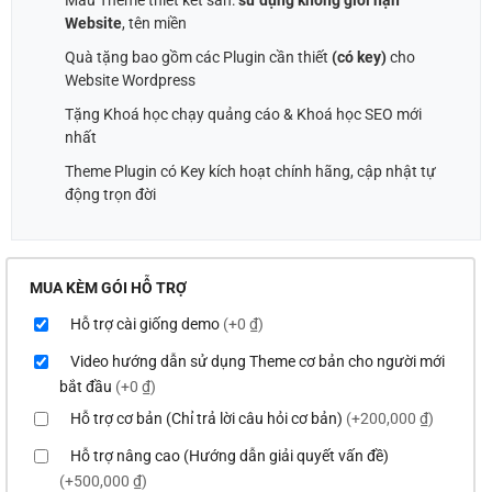
Mẫu Theme thiết kết sẵn:
sử dụng không giới hạn
Website
, tên miền
Quà tặng bao gồm các Plugin cần thiết
(có key)
cho
Website Wordpress
Tặng Khoá học chạy quảng cáo & Khoá học SEO mới
nhất
Theme Plugin có Key kích hoạt chính hãng, cập nhật tự
động trọn đời
MUA KÈM GÓI HỖ TRỢ
Hỗ trợ cài giống demo
(+0 ₫)
Video hướng dẫn sử dụng Theme cơ bản cho người mới
bắt đầu
(+0 ₫)
Hỗ trợ cơ bản (Chỉ trả lời câu hỏi cơ bản)
(+200,000 ₫)
Hỗ trợ nâng cao (Hướng dẫn giải quyết vấn đề)
(+500,000 ₫)