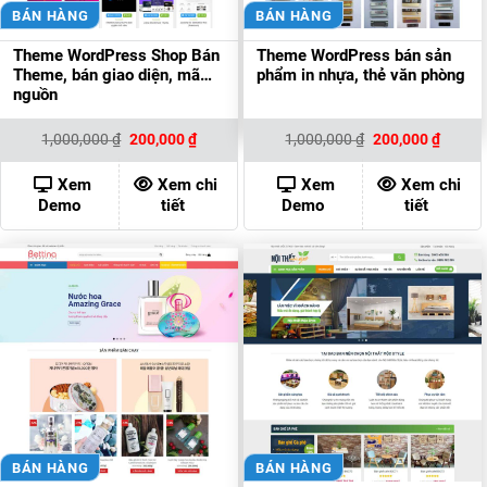
BÁN HÀNG
BÁN HÀNG
Theme WordPress Shop Bán
Theme WordPress bán sản
Theme, bán giao diện, mã
phẩm in nhựa, thẻ văn phòng
nguồn
Giá
Giá
Giá
Giá
1,000,000
₫
200,000
₫
1,000,000
₫
200,000
₫
gốc
hiện
gốc
hiện
là:
tại
là:
tại
1,000,000 ₫.
là:
1,000,000 ₫.
là:
Xem
Xem chi
Xem
Xem chi
200,000 ₫.
200,00
Demo
tiết
Demo
tiết
BÁN HÀNG
BÁN HÀNG