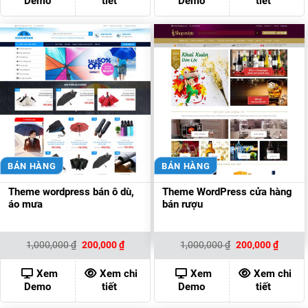
Demo
tiết
Demo
tiết
BÁN HÀNG
BÁN HÀNG
Theme wordpress bán ô dù,
Theme WordPress cửa hàng
áo mưa
bán rượu
Giá
Giá
Giá
Giá
1,000,000
₫
200,000
₫
1,000,000
₫
200,000
₫
gốc
hiện
gốc
hiện
là:
tại
là:
tại
1,000,000 ₫.
là:
1,000,000 ₫.
là:
Xem
Xem chi
Xem
Xem chi
200,000 ₫.
200,00
Demo
tiết
Demo
tiết