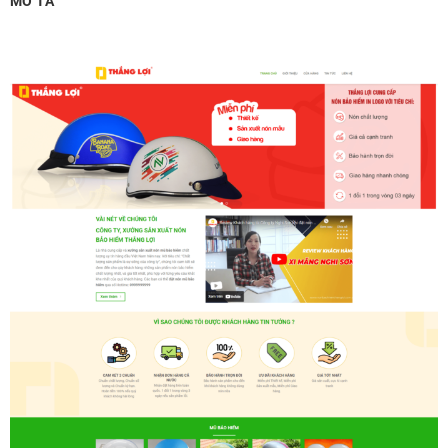
MÔ TẢ
MUA THÊM TÊN MIỀN + HOSTING
Tên miền quốc tế .com .net .org (1 năm)
(+350,000 ₫)
Tên miền Việt Nam .vn (1 năm)
(+550,000 ₫)
Hosting 2GB SSD (1 năm)
(+700,000 ₫)
Hosting 4GB SSD (1 năm)
(+1,000,000 ₫)
Hosting 8GB SSD (1 năm)
(+1,200,000 ₫)