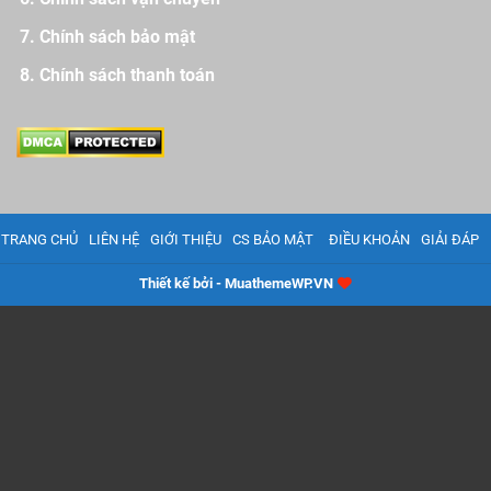
Chính sách bảo mật
Chính sách thanh toán
TRANG CHỦ
LIÊN HỆ
GIỚI THIỆU
CS BẢO MẬT
ĐIỀU KHOẢN
GIẢI ĐÁP
Thiết kế bởi - MuathemeWP.VN