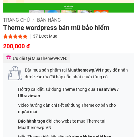
TRANG CHỦ
/
BÁN HÀNG
Theme wordpress bán mũ bảo hiểm
37
Lượt Mua
Giá
Giá
5.00
1
trên 5
200,000
₫
dựa trên
gốc
hiện
đánh giá
Ưu đãi tại MuaThemeWP.VN:
là:
tại
1,000,000 ₫.
là:
Đặt mua sản phẩm tại
Muathemewp.VN
ngay để nhận
200,000 ₫.
được các ưu đãi hấp dẫn nhất chưa từng có
Hỗ trợ cài đặt, sử dụng Theme thông qua
Teamview /
Ultraviewer
Video hướng dẫn chi tiết sử dụng Theme cơ bản cho
người mới
Bảo hành trọn đời
cho website mua Theme tại
Muathemewp.VN