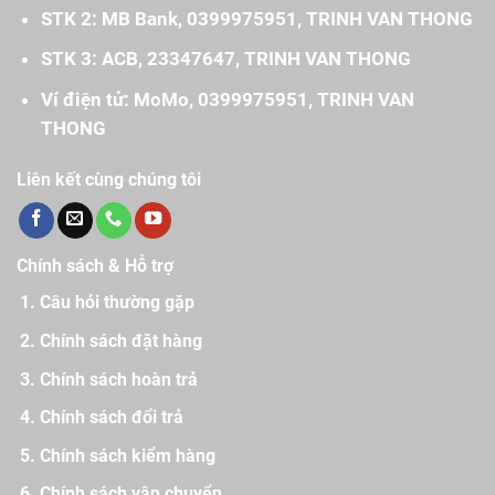
STK 2: MB Bank, 0399975951, TRINH VAN THONG
STK 3: ACB, 23347647, TRINH VAN THONG
Ví điện tử: MoMo, 0399975951, TRINH VAN
THONG
Liên kết cùng chúng tôi
Chính sách & Hỗ trợ
Câu hỏi thường gặp
Chính sách đặt hàng
Chính sách hoàn trả
Chính sách đổi trả
Chính sách kiểm hàng
Chính sách vận chuyển