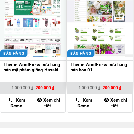
BÁN HÀNG
BÁN HÀNG
Theme WordPress cửa hàng
Theme WordPress cửa hàng
bán mỹ phẩm giống Hasaki
bán hoa 01
Giá
Giá
Giá
Giá
1,000,000
₫
200,000
₫
1,000,000
₫
200,000
₫
gốc
hiện
gốc
hiện
là:
tại
là:
tại
1,000,000 ₫.
là:
1,000,000 ₫.
là:
Xem
Xem chi
Xem
Xem chi
200,000 ₫.
200,00
Demo
tiết
Demo
tiết