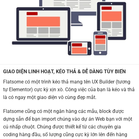
GIAO DIỆN LINH HOẠT, KÉO THẢ & DỄ DÀNG TÙY BIẾN
Flatsome có một trình kéo thả mang tên UX Builder (tương
tự Elementor) cực kỳ xịn xò. Công việc của bạn là kéo và thả
là có ngay một giao diện vô cùng đẹp mắt.
Flatsome cũng có một ngân hàng các mẫu, block được
dựng sẵn để bạn import chúng vào dự án Web bạn với một
cú nhấp chuột. Chúng được thiết kế từ các chuyên gia
coding hàng đầu, số lượng cũng cực kỳ lớn lên đến hàng