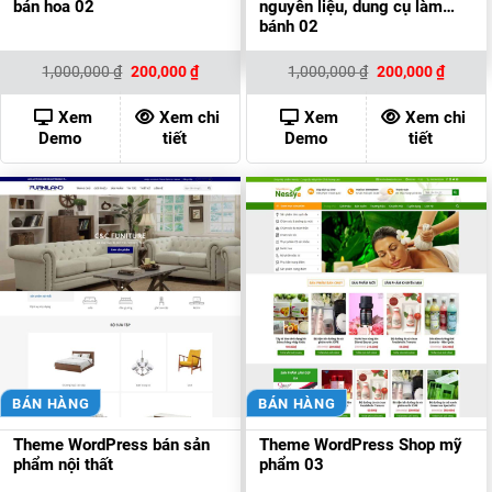
bán hoa 02
nguyên liệu, dung cụ làm
bánh 02
Giá
Giá
Giá
Giá
1,000,000
₫
200,000
₫
1,000,000
₫
200,000
₫
gốc
hiện
gốc
hiện
là:
tại
là:
tại
1,000,000 ₫.
là:
1,000,000 ₫.
là:
Xem
Xem chi
Xem
Xem chi
200,000 ₫.
200,00
Demo
tiết
Demo
tiết
BÁN HÀNG
BÁN HÀNG
Theme WordPress bán sản
Theme WordPress Shop mỹ
phẩm nội thất
phẩm 03