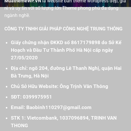
MuathemeWP.VN
là website bán theme wordpress đẹp, giá
rẻ và uy tín với số lượng lớn Theme phong phú đa dạng
ngành nghề.
CÔNG TY TNHH GIẢI PHÁP CÔNG NGHỆ TRUNG THÔNG
Giấy chứng nhận ĐKKD số 8617179898 do Sở Kế
Hoạch và Đầu Tư Thành Phố Hà Nội cấp ngày
27/05/2020
Địa chỉ: ngõ 204, đường Lê Thanh Nghị, quận Hai
Bà Trưng, Hà Nội
Chủ Sở Hữu Website: Ông Trịnh Văn Thông
SĐT: 0399975951
Email: Baobinh110297@gmail.com
STK 1: Vietcombank, 1037096894, TRINH VAN
THONG