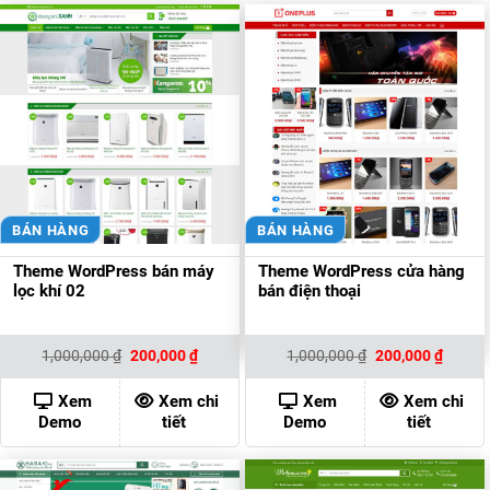
BÁN HÀNG
BÁN HÀNG
Theme WordPress bán máy
Theme WordPress cửa hàng
lọc khí 02
bán điện thoại
Giá
Giá
Giá
Giá
1,000,000
₫
200,000
₫
1,000,000
₫
200,000
₫
gốc
hiện
gốc
hiện
là:
tại
là:
tại
1,000,000 ₫.
là:
1,000,000 ₫.
là:
Xem
Xem chi
Xem
Xem chi
200,000 ₫.
200,00
Demo
tiết
Demo
tiết