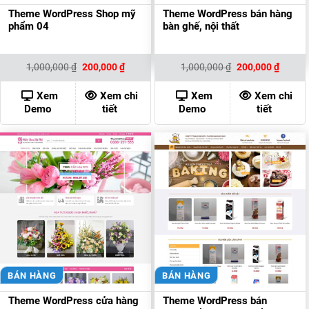
Theme WordPress Shop mỹ
Theme WordPress bán hàng
phẩm 04
bàn ghế, nội thất
Giá
Giá
Giá
Giá
1,000,000
₫
200,000
₫
1,000,000
₫
200,000
₫
gốc
hiện
gốc
hiện
là:
tại
là:
tại
1,000,000 ₫.
là:
1,000,000 ₫.
là:
Xem
Xem chi
Xem
Xem chi
200,000 ₫.
200,00
Demo
tiết
Demo
tiết
BÁN HÀNG
BÁN HÀNG
Theme WordPress cửa hàng
Theme WordPress bán