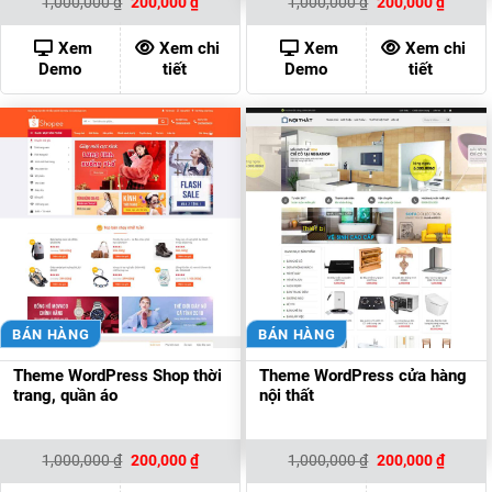
Giá
Giá
Giá
Giá
1,000,000
₫
200,000
₫
1,000,000
₫
200,000
₫
gốc
hiện
gốc
hiện
là:
tại
là:
tại
1,000,000 ₫.
là:
1,000,000 ₫.
là:
Xem
Xem chi
Xem
Xem chi
200,000 ₫.
200,00
Demo
tiết
Demo
tiết
BÁN HÀNG
BÁN HÀNG
Theme WordPress Shop thời
Theme WordPress cửa hàng
trang, quần áo
nội thất
Giá
Giá
Giá
Giá
1,000,000
₫
200,000
₫
1,000,000
₫
200,000
₫
gốc
hiện
gốc
hiện
là:
tại
là:
tại