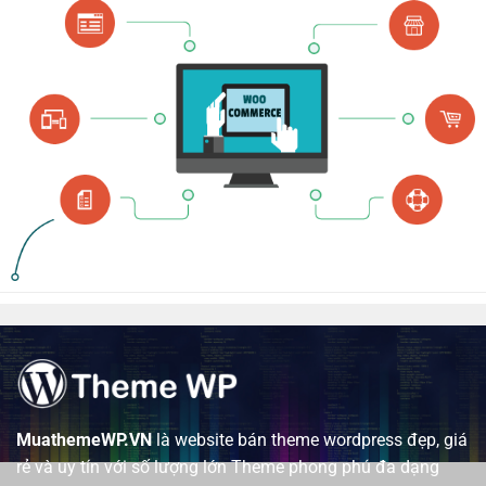
MuathemeWP.VN
là website bán theme wordpress đẹp, giá
rẻ và uy tín với số lượng lớn Theme phong phú đa dạng