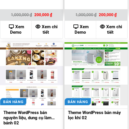
Giá
Giá
Giá
Giá
1,000,000
₫
200,000
₫
1,000,000
₫
200,000
₫
gốc
hiện
gốc
hiện
là:
tại
là:
tại
1,000,000 ₫.
là:
1,000,000 ₫.
là:
Xem
Xem chi
Xem
Xem chi
200,000 ₫.
200,00
Demo
tiết
Demo
tiết
BÁN HÀNG
BÁN HÀNG
Theme WordPress bán
Theme WordPress bán máy
nguyên liệu, dung cụ làm
lọc khí 02
bánh 02