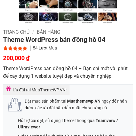
TRANG CHỦ
/
BÁN HÀNG
Theme WordPress bán đồng hồ 04
54
Lượt Mua
Giá
Giá
5.00
1
trên 5
200,000
₫
dựa trên
gốc
hiện
đánh giá
Theme WordPress bán đồng hồ 04 – Bạn chỉ mất vài phút
là:
tại
để xây dựng 1 website tuyệt đẹp và chuyên nghiệp
1,000,000 ₫.
là:
200,000 ₫.
Ưu đãi tại MuaThemeWP.VN:
Đặt mua sản phẩm tại
Muathemewp.VN
ngay để nhận
được các ưu đãi hấp dẫn nhất chưa từng có
Hỗ trợ cài đặt, sử dụng Theme thông qua
Teamview /
Ultraviewer