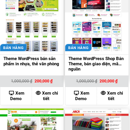
BÁN HÀNG
BÁN HÀNG
Theme WordPress bán sản
Theme WordPress Shop Bán
phẩm in nhựa, thẻ văn phòng
Theme, bán giao diện, mã
nguồn
Giá
Giá
Giá
Giá
1,000,000
₫
200,000
₫
1,000,000
₫
200,000
₫
gốc
hiện
gốc
hiện
là:
tại
là:
tại
1,000,000 ₫.
là:
1,000,000 ₫.
là:
Xem
Xem chi
Xem
Xem chi
200,000 ₫.
200,00
Demo
tiết
Demo
tiết