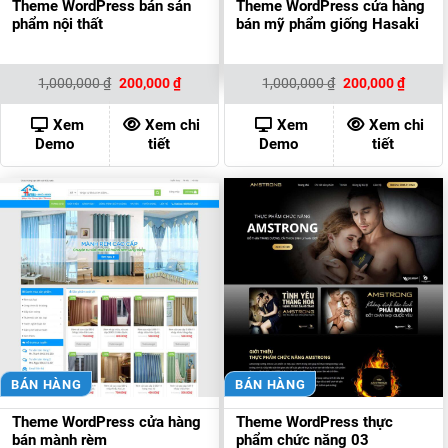
Theme WordPress bán sản
Theme WordPress cửa hàng
phẩm nội thất
bán mỹ phẩm giống Hasaki
Giá
Giá
Giá
Giá
1,000,000
₫
200,000
₫
1,000,000
₫
200,000
₫
gốc
hiện
gốc
hiện
là:
tại
là:
tại
1,000,000 ₫.
là:
1,000,000 ₫.
là:
Xem
Xem chi
Xem
Xem chi
200,000 ₫.
200,00
Demo
tiết
Demo
tiết
BÁN HÀNG
BÁN HÀNG
Theme WordPress cửa hàng
Theme WordPress thực
bán mành rèm
phẩm chức năng 03