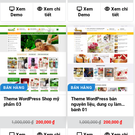
là:
tại
là:
tại
1,000,000 ₫.
là:
1,000,000 ₫.
là:
Xem
Xem chi
Xem
Xem chi
200,000 ₫.
200,00
Demo
tiết
Demo
tiết
BÁN HÀNG
BÁN HÀNG
Theme WordPress Shop mỹ
Theme WordPress bán
phẩm 03
nguyên liệu, dung cụ làm
bánh 01
Giá
Giá
Giá
Giá
1,000,000
₫
200,000
₫
1,000,000
₫
200,000
₫
gốc
hiện
gốc
hiện
là:
tại
là:
tại
1,000,000 ₫.
là:
1,000,000 ₫.
là:
Xem
Xem chi
Xem
Xem chi