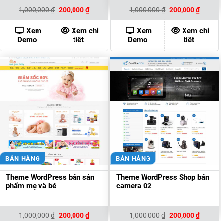
Giá
Giá
Giá
Giá
1,000,000
₫
200,000
₫
1,000,000
₫
200,000
₫
gốc
hiện
gốc
hiện
là:
tại
là:
tại
1,000,000 ₫.
là:
1,000,000 ₫.
là:
Xem
Xem chi
Xem
Xem chi
200,000 ₫.
200,00
Demo
tiết
Demo
tiết
BÁN HÀNG
BÁN HÀNG
Theme WordPress bán sản
Theme WordPress Shop bán
phẩm mẹ và bé
camera 02
Giá
Giá
Giá
Giá
1,000,000
₫
200,000
₫
1,000,000
₫
200,000
₫
gốc
hiện
gốc
hiện