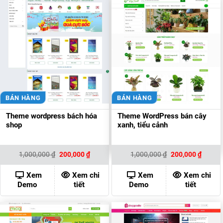
BÁN HÀNG
BÁN HÀNG
Theme wordpress bách hóa
Theme WordPress bán cây
shop
xanh, tiểu cảnh
Giá
Giá
Giá
Giá
1,000,000
₫
200,000
₫
1,000,000
₫
200,000
₫
gốc
hiện
gốc
hiện
là:
tại
là:
tại
1,000,000 ₫.
là:
1,000,000 ₫.
là:
Xem
Xem chi
Xem
Xem chi
200,000 ₫.
200,00
Demo
tiết
Demo
tiết