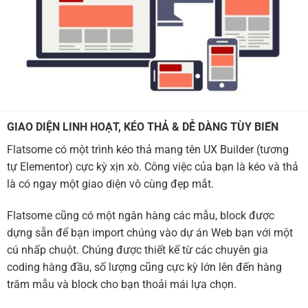
GIAO DIỆN LINH HOẠT, KÉO THẢ & DỄ DÀNG TÙY BIẾN
Flatsome có một trình kéo thả mang tên UX Builder (tương
tự Elementor) cực kỳ xịn xò. Công việc của bạn là kéo và thả
là có ngay một giao diện vô cùng đẹp mắt.
Flatsome cũng có một ngân hàng các mẫu, block được
dựng sẵn để bạn import chúng vào dự án Web bạn với một
cú nhấp chuột. Chúng được thiết kế từ các chuyên gia
coding hàng đầu, số lượng cũng cực kỳ lớn lên đến hàng
trăm mẫu và block cho bạn thoải mái lựa chọn.