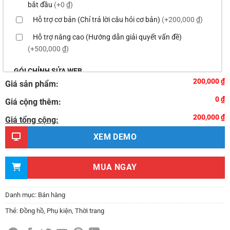
bắt đầu
(+0 ₫)
Hỗ trợ cơ bản (Chỉ trả lời câu hỏi cơ bản)
(+200,000 ₫)
Hỗ trợ nâng cao (Hướng dẫn giải quyết vấn đề)
(+500,000 ₫)
GÓI CHỈNH SỬA WEB
200,000 ₫
Giá sản phẩm:
Thay logo & thông tin doanh nghiệp
(+100,000 ₫)
0 ₫
Giá cộng thêm:
Đổi màu chủ đạo của theme theo tông màu của logo
200,000 ₫
(+200,000 ₫)
Giá tổng cộng:
Sửa danh mục và sắp xếp lại thanh menu chuẩn
XEM DEMO
(+300,000 ₫)
Thay đổi bố cục trang chủ (đơn giản)
(+500,000 ₫)
MUA NGAY
Thêm các nút liên hệ nhanh
(+0 ₫)
Thiết kế 2 banner chạy ở slider chính
(+200,000 ₫)
Danh mục:
Bán hàng
Thay đổi màu sắc toàn bộ site theo yêu cầu
Thẻ:
Đồng hồ
,
Phụ kiện
,
Thời trang
(+150,000 ₫)