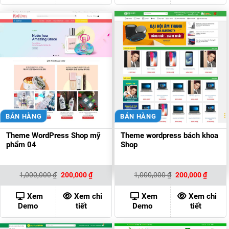
BÁN HÀNG
BÁN HÀNG
Theme WordPress Shop mỹ
Theme wordpress bách khoa
phẩm 04
Shop
Giá
Giá
Giá
Giá
1,000,000
₫
200,000
₫
1,000,000
₫
200,000
₫
gốc
hiện
gốc
hiện
là:
tại
là:
tại
1,000,000 ₫.
là:
1,000,000 ₫.
là:
Xem
Xem chi
Xem
Xem chi
200,000 ₫.
200,00
Demo
tiết
Demo
tiết