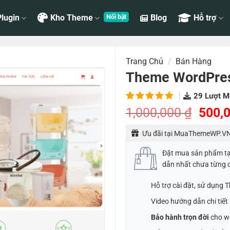
lugin
Kho Theme
Blog
Hỗ trợ
Trang Chủ
/
Bán Hàng
Theme WordPres
29
Lượt M
5.00
1
trên
Giá
1,000,000
₫
500,
5 dựa
gốc
trên
đánh
Ưu đãi tại MuaThemeWP.VN
là:
giá
1,000
Đặt mua sản phẩm t
dẫn nhất chưa từng 
Hỗ trợ cài đặt, sử dụng
Video hướng dẫn chi tiế
Bảo hành trọn đời
cho w