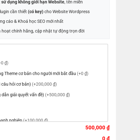
:
sử dụng không giới hạn Website
, tên miền
ugin cần thiết
(có key)
cho Website Wordpress
ng cáo & Khoá học SEO mới nhất
 hoạt chính hãng, cập nhật tự động trọn đời
+0 ₫)
ng Theme cơ bản cho người mới bắt đầu
(+0 ₫)
ời câu hỏi cơ bản)
(+200,000 ₫)
 dẫn giải quyết vấn đề)
(+500,000 ₫)
doanh nghiệp
(+100,000 ₫)
500,000 ₫
eme theo tông màu của logo
(+200,000 ₫)
0 ₫