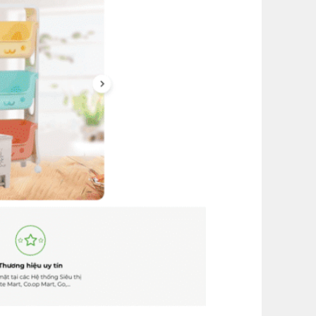
m)
(+1,200,000 ₫)