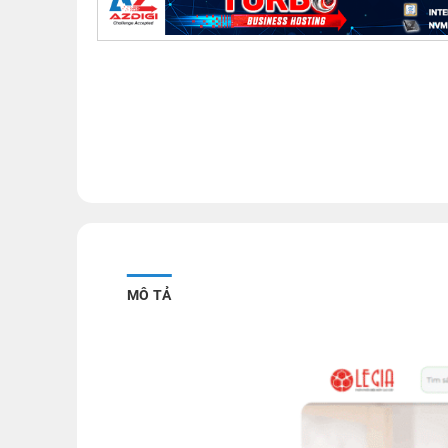
MÔ TẢ