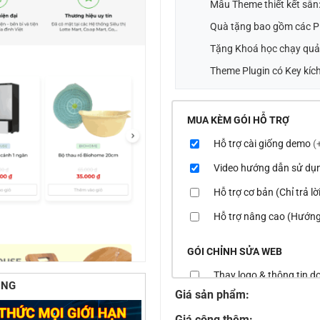
Mẫu Theme thiết kết sẵn
Quà tặng bao gồm các Pl
Tặng Khoá học chạy quả
Theme Plugin có Key kích
MUA KÈM GÓI HỖ TRỢ
Hỗ trợ cài giống demo
(
Video hướng dẫn sử dụ
Hỗ trợ cơ bản (Chỉ trả l
Hỗ trợ nâng cao (Hướng
GÓI CHỈNH SỬA WEB
Thay logo & thông tin 
ÙNG
Giá sản phẩm:
Đổi màu chủ đạo của th
Giá cộng thêm: