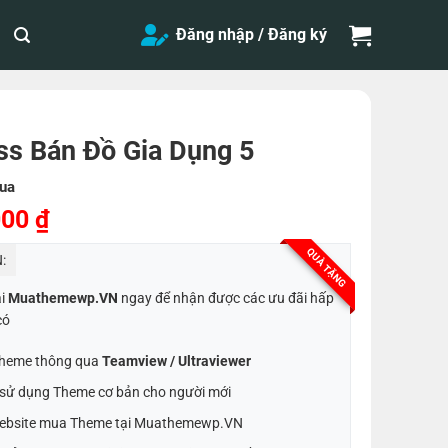
Đăng nhập / Đăng ký
s Bán Đồ Gia Dụng 5
ua
Giá
000
₫
hiện
QUÀ TẶNG
:
tại
,000 ₫.
là:
ại
Muathemewp.VN
ngay để nhận được các ưu đãi hấp
500,000 ₫.
có
 Theme thông qua
Teamview / Ultraviewer
t sử dụng Theme cơ bản cho người mới
ebsite mua Theme tại Muathemewp.VN