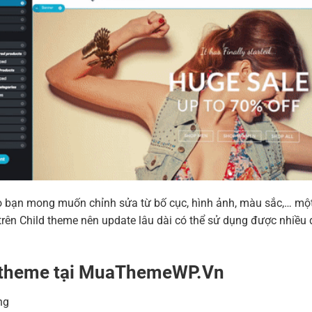
 nào bạn mong muốn chỉnh sửa từ bố cục, hình ảnh, màu sắc,… m
ên Child theme nên update lâu dài có thể sử dụng được nhiều 
a theme tại MuaThemeWP.Vn
ng