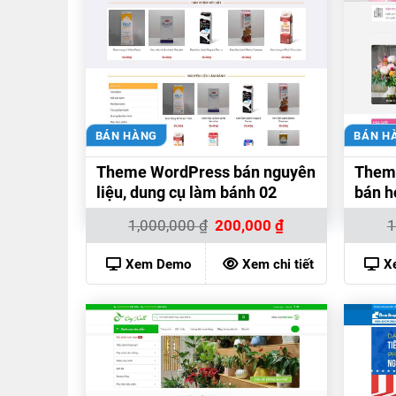
BÁN HÀNG
BÁN H
Theme WordPress bán nguyên
Them
liệu, dung cụ làm bánh 02
bán h
Giá
Giá
1,000,000
₫
200,000
₫
1
gốc
hiện
là:
tại
1,000,000 ₫.
là:
Xem Demo
Xem chi tiết
X
200,000 ₫.