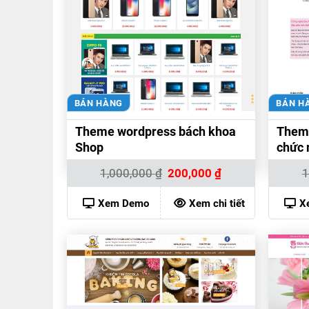
BÁN HÀNG
BÁN H
Theme wordpress bách khoa
Them
Shop
chức 
Giá
Giá
1,000,000
₫
200,000
₫
1
gốc
hiện
là:
tại
1,000,000 ₫.
là:
Xem Demo
Xem chi tiết
X
200,000 ₫.