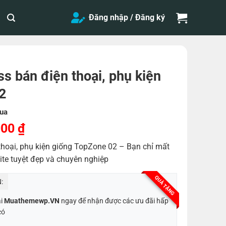
Đăng nhập / Đăng ký
 bán điện thoại, phụ kiện
2
ua
Giá
000
₫
hiện
hoại, phụ kiện giống TopZone 02 – Bạn chỉ mất
tại
ite tuyệt đẹp và chuyên nghiệp
,000 ₫.
là:
200,000 ₫.
QUÀ TẶNG
:
ại
Muathemewp.VN
ngay để nhận được các ưu đãi hấp
có