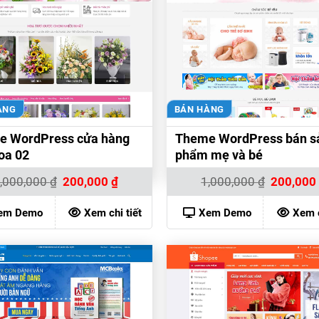
ÀNG
BÁN HÀNG
e WordPress cửa hàng
Theme WordPress bán s
oa 02
phẩm mẹ và bé
Giá
Giá
Giá
,000,000
₫
200,000
₫
1,000,000
₫
200,00
gốc
hiện
gốc
là:
tại
là:
1,000,000 ₫.
là:
1,000,000 
em Demo
Xem chi tiết
Xem Demo
Xem c
200,000 ₫.