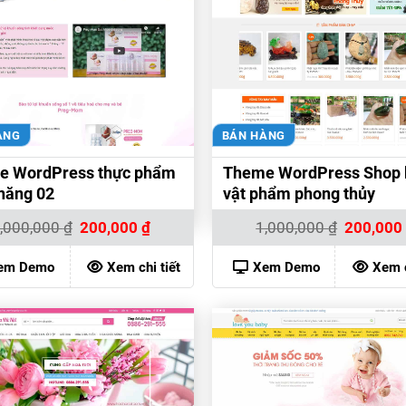
ÀNG
BÁN HÀNG
e WordPress thực phẩm
Theme WordPress Shop 
năng 02
vật phẩm phong thủy
Giá
Giá
Giá
,000,000
₫
200,000
₫
1,000,000
₫
200,00
gốc
hiện
gốc
là:
tại
là:
1,000,000 ₫.
là:
1,000,000 
em Demo
Xem chi tiết
Xem Demo
Xem c
200,000 ₫.