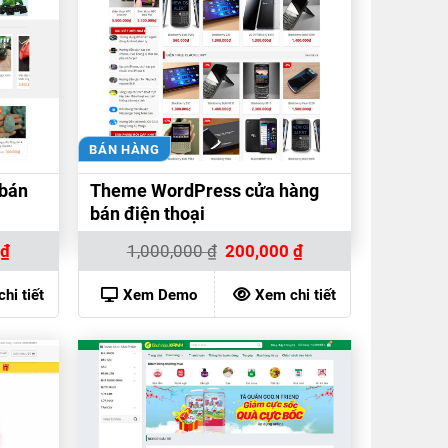
BÁN HÀNG
bán
Theme WordPress cửa hàng
bán điện thoại
Giá
Giá
Giá
0
₫
1,000,000
₫
200,000
₫
hiện
gốc
hiện
tại
là:
tại
₫.
là:
1,000,000 ₫.
là:
hi tiết
Xem Demo
Xem chi tiết
200,000 ₫.
200,000 ₫.