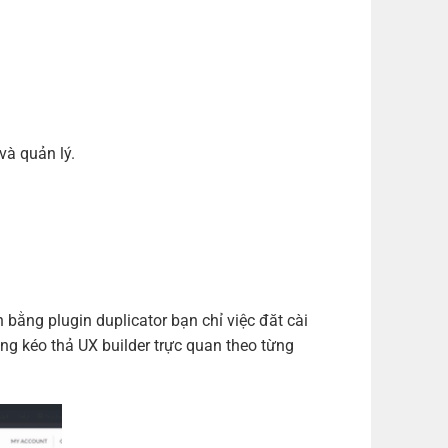
(1 năm)
(+550,000 ₫)
m)
(+700,000 ₫)
m)
(+1,000,000 ₫)
m)
(+1,200,000 ₫)
và quản lý.
ng plugin duplicator bạn chỉ việc đăt cài
ng kéo thả UX builder trực quan theo từng