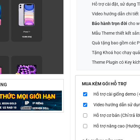
Hỗ trợ cài đặt, sử dụng
Video hướng dẫn chi tiế
Bảo hành trọn đời
cho w
Mẫu Theme thiết kết sẵn
Quà tặng bao gồm các Pl
Tặng Khoá học chạy quả
Theme Plugin có Key kích
MUA KÈM GÓI HỖ TRỢ
ÙNG
Hỗ trợ cài giống demo
(
Video hướng dẫn sử dụ
Hỗ trợ cơ bản (Chỉ trả l
Hỗ trợ nâng cao (Hướng