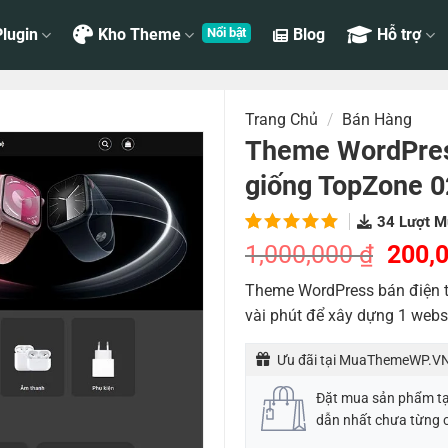
lugin
Kho Theme
Blog
Hỗ trợ
Trang Chủ
/
Bán Hàng
Theme WordPress
giống TopZone 0
34
Lượt M
5.00
1
trên
Giá
1,000,000
₫
200,
5 dựa
gốc
trên
đánh
Theme WordPress bán điện t
là:
giá
vài phút để xây dựng 1 webs
1,000
Ưu đãi tại MuaThemeWP.VN
Đặt mua sản phẩm t
dẫn nhất chưa từng 