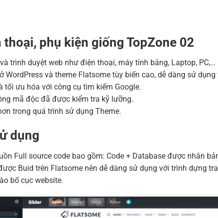
Tên miền Việt Nam .vn 
Hosting 2GB SSD (1 nă
Hosting 4GB SSD (1 nă
thoại, phụ kiện giống TopZone 02
Hosting 8GB SSD (1 nă
ị và trình duyệt web như điện thoại, máy tính bảng, Laptop, PC,…
ở WordPress và theme Flatsome tùy biến cao, dễ dàng sử dụng 
 tối ưu hóa với công cụ tìm kiếm Google.
ng mã độc đã được kiểm tra kỹ lưỡng.
ơn trong quá trình sử dụng Theme.
sử dụng
n Full source code bao gồm: Code + Database được nhân bản bằ
ược Buid trên Flatsome nên dễ dàng sử dụng với trình dựng tra
ào bố cục website.