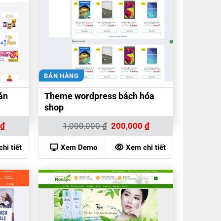
BÁN HÀNG
ản
Theme wordpress bách hóa
shop
Giá
Giá
Giá
0
₫
1,000,000
₫
200,000
₫
hiện
gốc
hiện
tại
là:
tại
₫.
là:
1,000,000 ₫.
là:
hi tiết
Xem Demo
Xem chi tiết
200,000 ₫.
200,000 ₫.