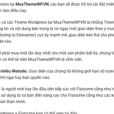
ress tại
MuaThemeWP.VN
, các bạn sẽ được hỗ trợ cài đặt miễ
ạn làm điều này.
 cả các Theme Wordpress tại MuaThemeWP.VN là những Theme thi
hông tin và nội dung bên trong là có ngay một giao diện theo ý
 (tương tự Elementor) cực kỳ mạnh mẽ ,giao diện kéo thả cho ph
de nào.
 phải mua một lần duy nhất cho một sản phẩm bất kỳ, chúng t
ạn có thể tải trên MuaThemeWP.VN là vĩnh viễn.
, nhiều Website:
Giao diện của chúng tôi không giới hạn số lượn
 trở ngại hay bản quyền nào.
 là người mới hay lần đầu tiên tiếp xúc với Flatsome cũng như
ách sử dụng từ cơ bản đến nâng cao cho Flatsome cũng như các 
bản thân mình.
rdpress + Flatsome bạn có thể xem tại đây: