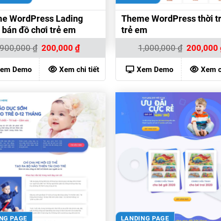
e WordPress Lading
Theme WordPress thời t
 bán đồ chơi trẻ em
trẻ em
Giá
Giá
Giá
900,000
₫
200,000
₫
1,000,000
₫
200,000
gốc
hiện
gốc
là:
tại
là:
900,000 ₫.
là:
1,000,000 ₫
em Demo
Xem chi tiết
Xem Demo
Xem ch
200,000 ₫.
NG PAGE
LANDING PAGE