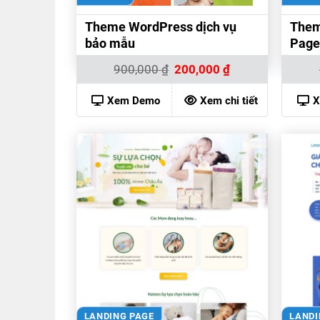
Theme WordPress dịch vụ
Them
bảo mẫu
Page
Giá
Giá
900,000
₫
200,000
₫
gốc
hiện
là:
tại
900,000 ₫.
là:
Xem Demo
Xem chi tiết
X
200,000 ₫.
LANDING PAGE
LANDI