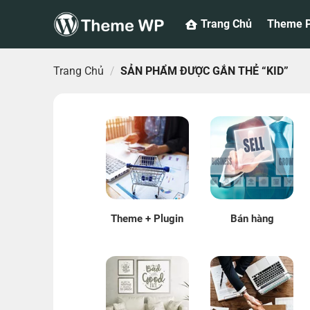
Bỏ
Trang Chủ
Theme P
qua
nội
dung
Trang Chủ
/
SẢN PHẨM ĐƯỢC GẮN THẺ “KID”
Theme + Plugin
Bán hàng