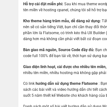
Hỗ trợ cài đặt miễn phí:
Sau khi mua theme wordp
tên miền về hosting cpanel, chúng tôi sẽ hỗ trợ b
Kho theme hàng trăm mẫu, dễ dàng sử dụng:
Tất
nên sẽ có sẵn tiếng Việt, bạn chỉ cần thay đổi t
phần lớn là Flatsome, có trình kéo thả UX Builder
dàng hơn mà không cần phải viết bất cứ đoạn co
Bàn giao mã nguồn, Source Code đầy đủ:
Bạn chỉ
code full 100% để bạn tải về, thời hạn sử dụng b
Giao diện linh hoạt, cài được cho nhiều tên miền
nhiều tên miền, nhiều hosting mà không gặp phải
Có link
hướng dẫn sử dụng theme Flatsome
: Bạn
sách các bài viết và video hướng dẫn chi tiết c
suốt 5 năm thiết kế Website cho khách hàng của 
Danh sách một số bài viết hướng dẫn sử dụng Wo