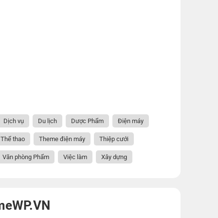
Dịch vụ
Du lịch
Dược Phẩm
Điện máy
Thể thao
Theme điện máy
Thiệp cưới
Văn phòng Phẩm
Việc làm
Xây dựng
emeWP.VN