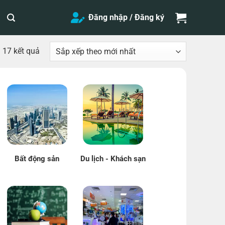
Đăng nhập / Đăng ký
Đã
ả 17 kết quả
sắp
xếp
theo
mới
nhất
Bất động sản
Du lịch - Khách sạn