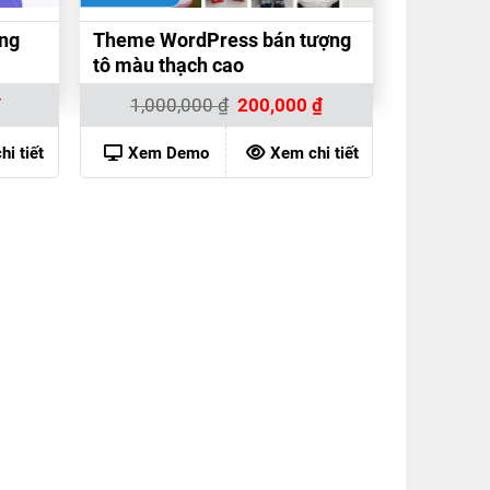
ng
Theme WordPress bán tượng
tô màu thạch cao
Giá
Giá
Giá
₫
1,000,000
₫
200,000
₫
hiện
gốc
hiện
tại
là:
tại
là:
1,000,000 ₫.
là:
i tiết
Xem Demo
Xem chi tiết
200,000 ₫.
200,000 ₫.