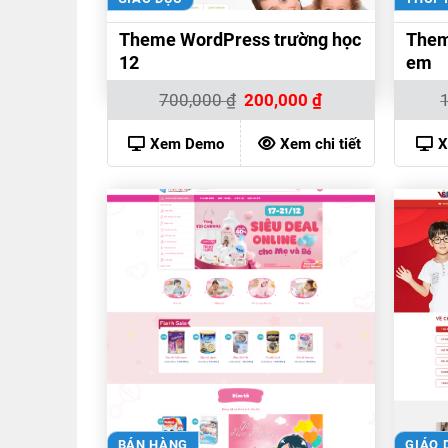
Theme WordPress trường học
Them
12
em
Giá
Giá
700,000
₫
200,000
₫
gốc
hiện
là:
tại
700,000 ₫.
là:
Xem Demo
Xem chi tiết
X
200,000 ₫.
BÁN HÀNG
GIÁO 