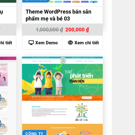
vụ
Theme WordPress bán sản
phẩm mẹ và bé 03
Giá
Giá
Giá
₫
1,000,000
₫
200,000
₫
hiện
gốc
hiện
tại
là:
tại
là:
1,000,000 ₫.
là:
i tiết
Xem Demo
Xem chi tiết
200,000 ₫.
200,000 ₫.
CÔNG TY