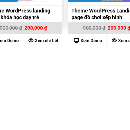
e WordPress landing
Theme WordPress Landi
 khóa học dạy trẻ
page đồ chơi xếp hình
Giá
Giá
Giá
900,000
₫
200,000
₫
900,000
₫
200,000
gốc
hiện
gốc
là:
tại
là:
900,000 ₫.
là:
900,000 ₫.
em Demo
Xem chi tiết
Xem Demo
Xem ch
200,000 ₫.