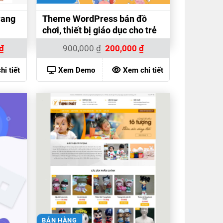
rang
Theme WordPress bán đồ
chơi, thiết bị giáo dục cho trẻ
Giá
Giá
Giá
₫
900,000
₫
200,000
₫
hiện
gốc
hiện
tại
là:
tại
.
là:
900,000 ₫.
là:
i tiết
Xem Demo
Xem chi tiết
200,000 ₫.
200,000 ₫.
BÁN HÀNG