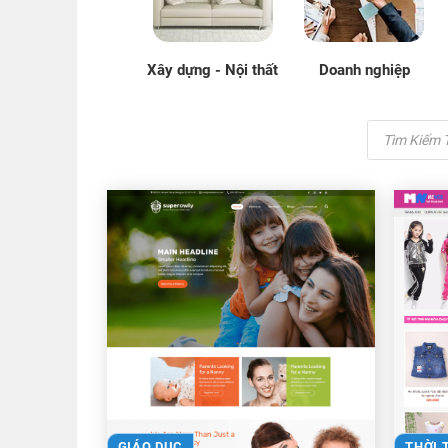
Xây dựng - Nội thất
Doanh nghiệp
Tìm
kiếm
sản
phẩm
GIÁO DỤC
THỜI 