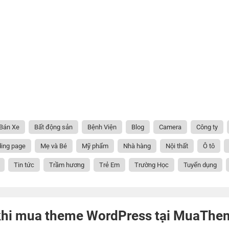
Bán Xe
Bất động sản
Bệnh Viện
Blog
Camera
Công ty
ing page
Mẹ và Bé
Mỹ phẩm
Nhà hàng
Nội thất
Ô tô
Tin tức
Trầm hương
Trẻ Em
Trường Học
Tuyển dụng
 khi mua theme WordPress tại MuaTh