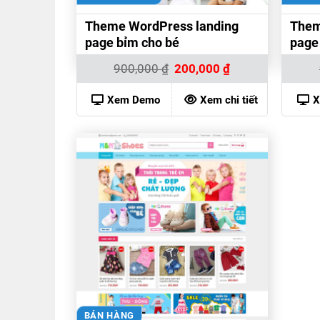
Theme WordPress landing
Them
page bỉm cho bé
page
Giá
Giá
900,000
₫
200,000
₫
gốc
hiện
là:
tại
900,000 ₫.
là:
Xem Demo
Xem chi tiết
X
200,000 ₫.
BÁN HÀNG