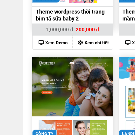
Theme wordpress thời trang
Them
bỉm tã sữa baby 2
mầm 
Giá
Giá
1,000,000
₫
200,000
₫
gốc
hiện
là:
tại
1,000,000 ₫.
là:
Xem Demo
Xem chi tiết
X
200,000 ₫.
CÔNG TY
LANDI