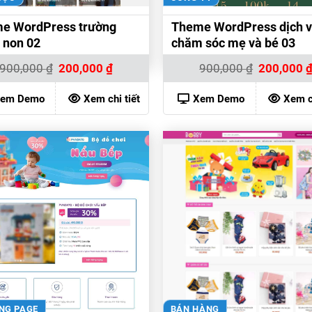
e WordPress trường
Theme WordPress dịch 
non 02
chăm sóc mẹ và bé 03
Giá
Giá
Giá
900,000
₫
200,000
₫
900,000
₫
200,000
gốc
hiện
gốc
là:
tại
là:
900,000 ₫.
là:
900,000 ₫.
em Demo
Xem chi tiết
Xem Demo
Xem ch
200,000 ₫.
NG PAGE
BÁN HÀNG