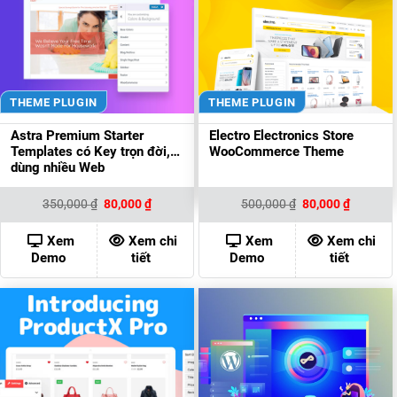
THEME PLUGIN
THEME PLUGIN
Astra Premium Starter
Electro Electronics Store
Templates có Key trọn đời,
WooCommerce Theme
dùng nhiều Web
Giá
Giá
Giá
Giá
350,000
₫
80,000
₫
500,000
₫
80,000
₫
gốc
hiện
gốc
hiện
là:
tại
là:
tại
350,000 ₫.
là:
500,000 ₫.
là:
Xem
Xem chi
Xem
Xem chi
80,000 ₫.
80,000 ₫
Demo
tiết
Demo
tiết