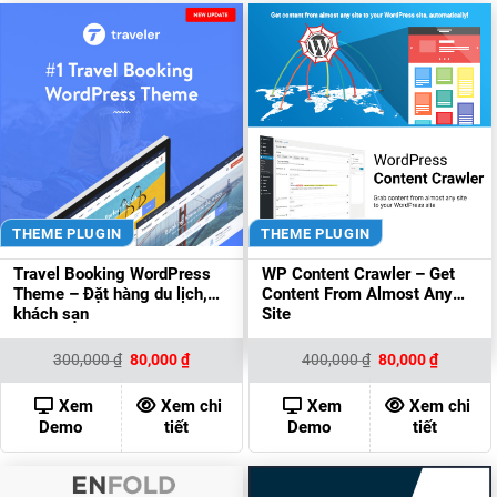
THEME PLUGIN
THEME PLUGIN
Travel Booking WordPress
WP Content Crawler – Get
Theme – Đặt hàng du lịch,
Content From Almost Any
khách sạn
Site
Giá
Giá
Giá
Giá
300,000
₫
80,000
₫
400,000
₫
80,000
₫
gốc
hiện
gốc
hiện
là:
tại
là:
tại
300,000 ₫.
là:
400,000 ₫.
là:
Xem
Xem chi
Xem
Xem chi
80,000 ₫.
80,000 ₫
Demo
tiết
Demo
tiết