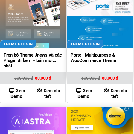
THEME PLUGIN
THEME PLUGIN
Trọn bộ Theme Jnews và các
Porto | Multipurpose &
Plugin đi kèm – bản mới
WooCommerce Theme
nhất
Giá
Giá
Giá
Giá
300,000
₫
80,000
₫
600,000
₫
80,000
₫
gốc
hiện
gốc
hiện
là:
tại
là:
tại
300,000 ₫.
là:
600,000 ₫.
là:
Xem
Xem chi
Xem
Xem chi
80,000 ₫.
80,000 ₫
Demo
tiết
Demo
tiết