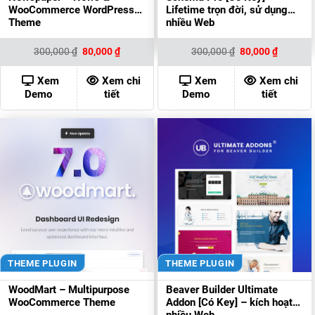
WooCommerce WordPress
Lifetime trọn đời, sử dụng
Theme
nhiều Web
Giá
Giá
Giá
Giá
300,000
₫
80,000
₫
300,000
₫
80,000
₫
gốc
hiện
gốc
hiện
là:
tại
là:
tại
300,000 ₫.
là:
300,000 ₫.
là:
Xem
Xem chi
Xem
Xem chi
80,000 ₫.
80,000 ₫
Demo
tiết
Demo
tiết
THEME PLUGIN
THEME PLUGIN
WoodMart – Multipurpose
Beaver Builder Ultimate
WooCommerce Theme
Addon [Có Key] – kích hoạt