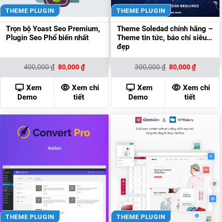
THEME PLUGIN
THEME PLUGIN
Trọn bộ Yoast Seo Premium,
Theme Soledad chính hãng –
Plugin Seo Phổ biến nhất
Theme tin tức, báo chí siêu
đẹp
Giá
Giá
Giá
Giá
400,000
₫
80,000
₫
300,000
₫
80,000
₫
gốc
hiện
gốc
hiện
là:
tại
là:
tại
400,000 ₫.
là:
300,000 ₫.
là:
Xem
Xem chi
Xem
Xem chi
80,000 ₫.
80,000 ₫
Demo
tiết
Demo
tiết
THEME PLUGIN
THEME PLUGIN