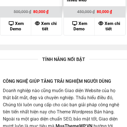
nhiều Web
Giá
Giá
Giá
Giá
500,000
₫
80,000
₫
450,000
₫
80,000
₫
gốc
hiện
gốc
hiện
là:
tại
là:
tại
500,000 ₫.
là:
450,000 ₫.
là:
Xem
Xem chi
Xem
Xem chi
80,000 ₫.
80,000 ₫
Demo
tiết
Demo
tiết
TÍNH NĂNG NỔI BẬT
CÔNG NGHỆ GIÚP TĂNG TRẢI NGHIỆM NGƯỜI DÙNG
Doanh nghiệp nào cũng muốn Giao diện Website của họ
thật bắt mắt, đẹp và chuyên nghiệp. Thấu hiểu điều đó,
Chúng tôi luôn cung cấp cho các bạn giải pháp công nghệ
tiên tiến nhất hiện nay cho Theme Wordpress Bán hàng.
Ngoài ra một giao diện chuẩn SEO, bảo mật tốt, Giao diện
mượt luôn là mục tiêu mà
MuaThemeWP.VN
hướng tới.