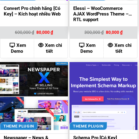
Convert Pro chính hãng [Có
Elessi – WooCommerce
Key] – Kích hoạt nhiều Web
AJAX WordPress Theme –
RTL support
Giá
Giá
Giá
Giá
600,000
₫
80,000
₫
300,000
₫
80,000
₫
gốc
hiện
gốc
hiện
là:
tại
là:
tại
600,000 ₫.
là:
300,000 ₫.
là:
Xem
Xem chi
Xem
Xem chi
80,000 ₫.
80,000 ₫
Demo
tiết
Demo
tiết
THEME PLUGIN
THEME PLUGIN
Newspaper – News &
Schema Pro [Có Key]