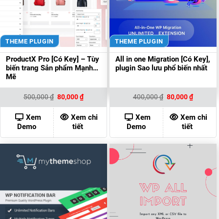
THEME PLUGIN
THEME PLUGIN
ProductX Pro [Có Key] – Tùy
All in one Migration [Có Key],
biến trang Sản phẩm Mạnh
plugin Sao lưu phổ biến nhất
Mẽ
Giá
Giá
Giá
Giá
500,000
₫
80,000
₫
400,000
₫
80,000
₫
gốc
hiện
gốc
hiện
là:
tại
là:
tại
500,000 ₫.
là:
400,000 ₫.
là:
Xem
Xem chi
Xem
Xem chi
80,000 ₫.
80,000 ₫
Demo
tiết
Demo
tiết