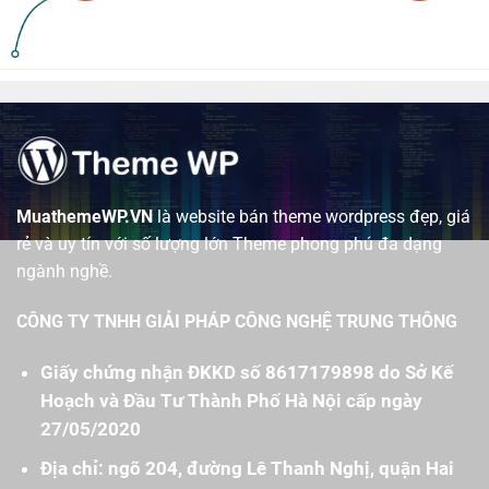
MuathemeWP.VN
là website bán theme wordpress đẹp, giá
rẻ và uy tín với số lượng lớn Theme phong phú đa dạng
ngành nghề.
CÔNG TY TNHH GIẢI PHÁP CÔNG NGHỆ TRUNG THÔNG
Giấy chứng nhận ĐKKD số 8617179898 do Sở Kế
Hoạch và Đầu Tư Thành Phố Hà Nội cấp ngày
27/05/2020
Địa chỉ: ngõ 204, đường Lê Thanh Nghị, quận Hai