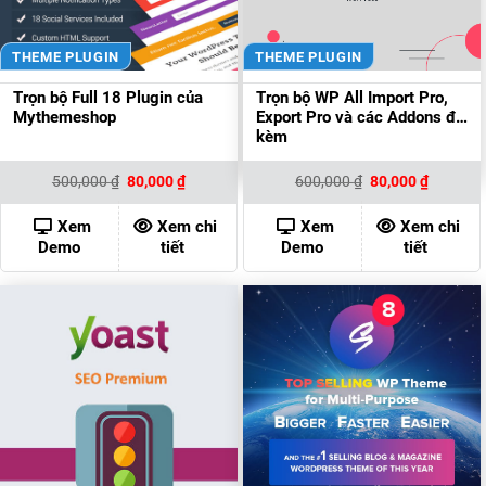
THEME PLUGIN
THEME PLUGIN
Trọn bộ Full 18 Plugin của
Trọn bộ WP All Import Pro,
Mythemeshop
Export Pro và các Addons đi
kèm
Giá
Giá
Giá
Giá
500,000
₫
80,000
₫
600,000
₫
80,000
₫
gốc
hiện
gốc
hiện
là:
tại
là:
tại
500,000 ₫.
là:
600,000 ₫.
là:
Xem
Xem chi
Xem
Xem chi
80,000 ₫.
80,000 ₫
Demo
tiết
Demo
tiết