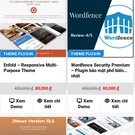
THEME PLUGIN
THEME PLUGIN
Enfold – Responsive Multi-
Wordfence Security Premium
Purpose Theme
– Plugin bảo mật phổ biến
nhất
Giá
Giá
Giá
Giá
450,000
₫
80,000
₫
650,000
₫
80,000
₫
gốc
hiện
gốc
hiện
là:
tại
là:
tại
450,000 ₫.
là:
650,000 ₫.
là:
Xem
Xem chi
Xem
Xem chi
80,000 ₫.
80,000 ₫
Demo
tiết
Demo
tiết