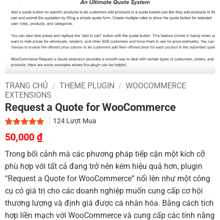
TRANG CHỦ
/
THEME PLUGIN
/
WOOCOMMERCE
EXTENSIONS
Request a Quote for WooCommerce
124
Lượt Mua
Giá
Giá
5.00
2
trên 5
50,000
₫
dựa trên
gốc
hiện
đánh giá
Trong bối cảnh mà các phương pháp tiếp cận một kích cỡ
là:
tại
phù hợp với tất cả đang trở nên kém hiệu quả hơn, plugin
700,000 ₫.
là:
“Request a Quote for WooCommerce” nổi lên như một công
50,000 ₫.
cụ có giá trị cho các doanh nghiệp muốn cung cấp cơ hội
thương lượng và định giá được cá nhân hóa. Bằng cách tích
hợp liền mạch với WooCommerce và cung cấp các tính năng