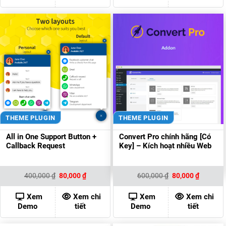
THEME PLUGIN
THEME PLUGIN
All in One Support Button +
Convert Pro chính hãng [Có
Callback Request
Key] – Kích hoạt nhiều Web
Giá
Giá
Giá
Giá
400,000
₫
80,000
₫
600,000
₫
80,000
₫
gốc
hiện
gốc
hiện
là:
tại
là:
tại
400,000 ₫.
là:
600,000 ₫.
là:
Xem
Xem chi
Xem
Xem chi
80,000 ₫.
80,000 ₫
Demo
tiết
Demo
tiết