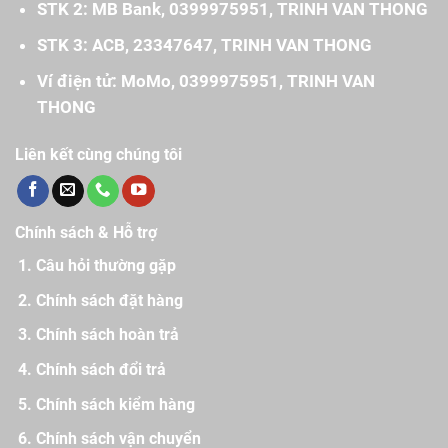
STK 2: MB Bank, 0399975951, TRINH VAN THONG
STK 3: ACB, 23347647, TRINH VAN THONG
Ví điện tử: MoMo, 0399975951, TRINH VAN
THONG
Liên kết cùng chúng tôi
Chính sách & Hỗ trợ
Câu hỏi thường gặp
Chính sách đặt hàng
Chính sách hoàn trả
Chính sách đổi trả
Chính sách kiểm hàng
Chính sách vận chuyển