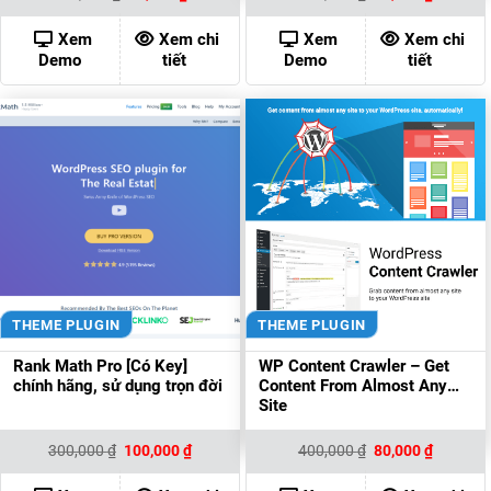
gốc
hiện
gốc
hiện
là:
tại
là:
tại
500,000 ₫.
là:
400,000 ₫.
là:
Xem
Xem chi
Xem
Xem chi
80,000 ₫.
80,000 ₫
Demo
tiết
Demo
tiết
THEME PLUGIN
THEME PLUGIN
Rank Math Pro [Có Key]
WP Content Crawler – Get
chính hãng, sử dụng trọn đời
Content From Almost Any
Site
Giá
Giá
Giá
Giá
300,000
₫
100,000
₫
400,000
₫
80,000
₫
gốc
hiện
gốc
hiện
là:
tại
là:
tại
300,000 ₫.
là:
400,000 ₫.
là: