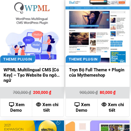
THEME PLUGIN
THEME PLUGIN
WPML Multilingual CMS [Có
Trọn Bộ Full Theme + Plugin
Key] – Tạo Website Đa ngôn
của Mythemeshop
ngữ
Giá
Giá
Giá
Giá
700,000
₫
200,000
₫
900,000
₫
80,000
₫
gốc
hiện
gốc
hiện
là:
tại
là:
tại
700,000 ₫.
là:
900,000 ₫.
là:
Xem
Xem chi
Xem
Xem chi
200,000 ₫.
80,000 ₫
Demo
tiết
Demo
tiết