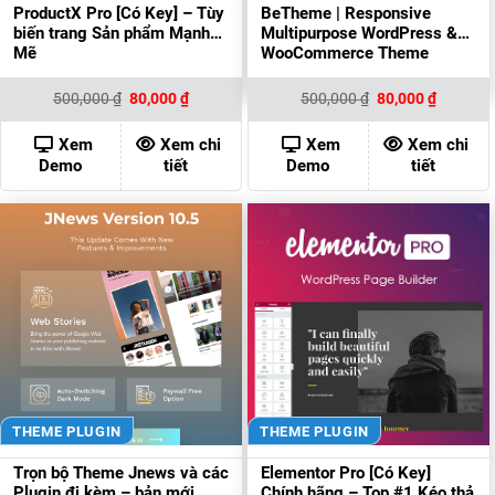
ProductX Pro [Có Key] – Tùy
BeTheme | Responsive
biến trang Sản phẩm Mạnh
Multipurpose WordPress &
Mẽ
WooCommerce Theme
Giá
Giá
Giá
Giá
500,000
₫
80,000
₫
500,000
₫
80,000
₫
gốc
hiện
gốc
hiện
là:
tại
là:
tại
500,000 ₫.
là:
500,000 ₫.
là:
Xem
Xem chi
Xem
Xem chi
80,000 ₫.
80,000 ₫
Demo
tiết
Demo
tiết
THEME PLUGIN
THEME PLUGIN
Trọn bộ Theme Jnews và các
Elementor Pro [Có Key]
Plugin đi kèm – bản mới
Chính hãng – Top #1 Kéo thả