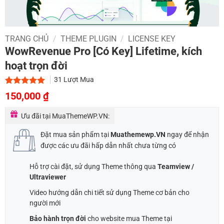
TRANG CHỦ
/
THEME PLUGIN
/
LICENSE KEY
WowRevenue Pro [Có Key] Lifetime, kích
hoạt trọn đời
31
Lượt Mua
Giá
Giá
5.00
2
trên 5
150,000
₫
dựa trên
gốc
hiện
đánh giá
Ưu đãi tại MuaThemeWP.VN:
là:
tại
500,000 ₫.
là:
Đặt mua sản phẩm tại
Muathemewp.VN
ngay để nhận
150,000 ₫.
được các ưu đãi hấp dẫn nhất chưa từng có
Hỗ trợ cài đặt, sử dụng Theme thông qua
Teamview /
Ultraviewer
Video hướng dẫn chi tiết sử dụng Theme cơ bản cho
người mới
Bảo hành trọn đời
cho website mua Theme tại