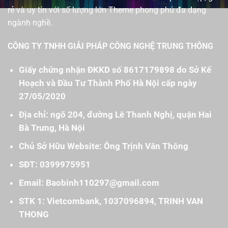
rẻ và uy tín với số lượng lớn Theme phong phú đa dạng
ngành nghề.
CÔNG TY TNHH GIẢI PHÁP CÔNG NGHỆ TRUNG THÔNG
Giấy chứng nhận ĐKKD số 8617179898 do Sở Kế
Hoạch và Đầu Tư Thành Phố Hà Nội cấp ngày
27/05/2020
Địa chỉ: ngõ 204, đường Lê Thanh Nghị, quận Hai
Bà Trưng, Hà Nội
Chủ Sở Hữu Website: Ông Trịnh Văn Thông
SĐT: 0399975951
Email: Baobinh110297@gmail.com
STK 1: Vietcombank, 1037096894, TRINH VAN
THONG