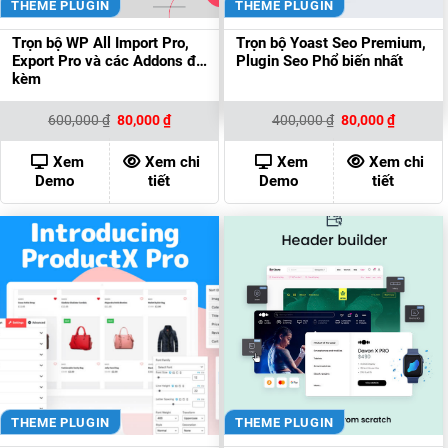
THEME PLUGIN
THEME PLUGIN
Trọn bộ WP All Import Pro,
Trọn bộ Yoast Seo Premium,
Export Pro và các Addons đi
Plugin Seo Phổ biến nhất
kèm
Giá
Giá
Giá
Giá
600,000
₫
80,000
₫
400,000
₫
80,000
₫
gốc
hiện
gốc
hiện
là:
tại
là:
tại
600,000 ₫.
là:
400,000 ₫.
là:
Xem
Xem chi
Xem
Xem chi
80,000 ₫.
80,000 ₫
Demo
tiết
Demo
tiết
THEME PLUGIN
THEME PLUGIN