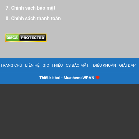
Chính sách bảo mật
Chính sách thanh toán
TRANG CHỦ
LIÊN HỆ
GIỚI THIỆU
CS BẢO MẬT
ĐIỀU KHOẢN
GIẢI ĐÁP
Thiết kế bởi - MuathemeWP.VN