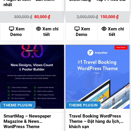
nhất
Giá
Giá
Giá
Giá
300,000
₫
80,000
₫
2,000,000
₫
150,000
₫
gốc
hiện
gốc
hiện
là:
tại
là:
tại
300,000 ₫.
là:
2,000,000 ₫.
là:
Xem
Xem chi
Xem
Xem chi
80,000 ₫.
150,00
Demo
tiết
Demo
tiết
THEME PLUGIN
THEME PLUGIN
SmartMag – Newspaper
Travel Booking WordPress
Magazine & News
Theme – Đặt hàng du lịch,
WordPress Theme
khách sạn