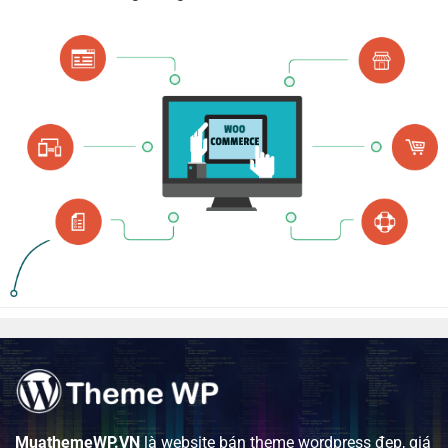
MuathemeWP.VN
là website bán theme wordpress đẹp, giá