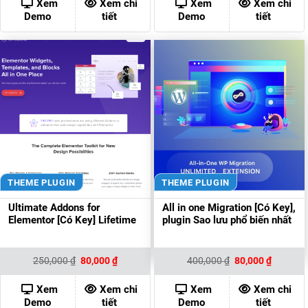
Xem
Xem chi
Xem
Xem chi
100,000 ₫.
80,000 ₫
Demo
tiết
Demo
tiết
THEME PLUGIN
THEME PLUGIN
Ultimate Addons for
All in one Migration [Có Key],
Elementor [Có Key] Lifetime
plugin Sao lưu phổ biến nhất
Giá
Giá
Giá
Giá
250,000
₫
80,000
₫
400,000
₫
80,000
₫
gốc
hiện
gốc
hiện
là:
tại
là:
tại
250,000 ₫.
là:
400,000 ₫.
là:
Xem
Xem chi
Xem
Xem chi
80,000 ₫.
80,000 ₫
Demo
tiết
Demo
tiết