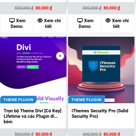
Giá
Giá
Giá
Giá
500,000
₫
80,000
₫
300,000
₫
80,000
₫
gốc
hiện
gốc
hiện
là:
tại
là:
tại
500,000 ₫.
là:
300,000 ₫.
là:
Xem
Xem chi
Xem
Xem chi
80,000 ₫.
80,000 ₫
Demo
tiết
Demo
tiết
THEME PLUGIN
THEME PLUGIN
Trọn bộ Theme Divi [Có Key]
iThemes Security Pro (Solid
Lifetime và các Plugin đi
Security Pro)
kèm
Giá
Giá
Giá
Giá
500,000
₫
80,000
₫
400,000
₫
80,000
₫