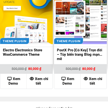
THEME PLUGIN
THEME PLUGIN
Electro Electronics Store
PostX Pro [Có Key] Trọn đời
WooCommerce Theme
– Tùy biến trang Blog mạnh
mẽ
Giá
Giá
Giá
Giá
500,000
₫
80,000
₫
500,000
₫
80,000
₫
gốc
hiện
gốc
hiện
là:
tại
là:
tại
500,000 ₫.
là:
500,000 ₫.
là:
Xem
Xem chi
Xem
Xem chi
80,000 ₫.
80,000 ₫
Demo
tiết
Demo
tiết