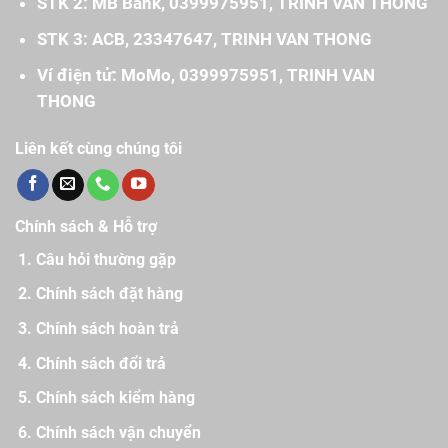
STK 2: MB Bank, 0399975951, TRINH VAN THONG
STK 3: ACB, 23347647, TRINH VAN THONG
Ví điện tử: MoMo, 0399975951, TRINH VAN
THONG
Liên kết cùng chúng tôi
Chính sách & Hỗ trợ
Câu hỏi thường gặp
Chính sách đặt hàng
Chính sách hoàn trả
Chính sách đổi trả
Chính sách kiểm hàng
Chính sách vận chuyển