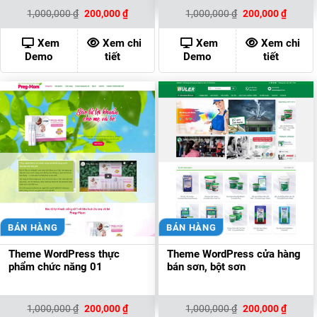
Giá
Giá
Giá
Giá
1,000,000
₫
200,000
₫
1,000,000
₫
200,000
₫
gốc
hiện
gốc
hiện
là:
tại
là:
tại
1,000,000 ₫.
là:
1,000,000 ₫.
là:
Xem
Xem chi
Xem
Xem chi
200,000 ₫.
200,00
Demo
tiết
Demo
tiết
BÁN HÀNG
BÁN HÀNG
Theme WordPress thực
Theme WordPress cửa hàng
phẩm chức năng 01
bán sơn, bột sơn
Giá
Giá
Giá
Giá
1,000,000
₫
200,000
₫
1,000,000
₫
200,000
₫
gốc
hiện
gốc
hiện