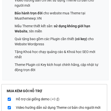
Video hướng dẫn chi tiết sử dụng Theme cơ bản cho
người mới
Bảo hành trọn đời
cho website mua Theme tại
Muathemewp.VN
Mẫu Theme thiết kết sẵn:
sử dụng không giới hạn
Website
, tên miền
Quà tặng bao gồm các Plugin cần thiết
(có key)
cho
Website Wordpress
Tặng Khoá học chạy quảng cáo & Khoá học SEO mới
nhất
Theme Plugin có Key kích hoạt chính hãng, cập nhật tự
động trọn đời
MUA KÈM GÓI HỖ TRỢ
Hỗ trợ cài giống demo
(+0 ₫)
Video hướng dẫn sử dụng Theme cơ bản cho người mới