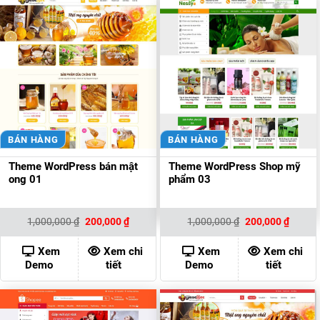
BÁN HÀNG
BÁN HÀNG
Theme WordPress bán mật
Theme WordPress Shop mỹ
ong 01
phẩm 03
Giá
Giá
Giá
Giá
1,000,000
₫
200,000
₫
1,000,000
₫
200,000
₫
gốc
hiện
gốc
hiện
là:
tại
là:
tại
1,000,000 ₫.
là:
1,000,000 ₫.
là:
Xem
Xem chi
Xem
Xem chi
200,000 ₫.
200,00
Demo
tiết
Demo
tiết