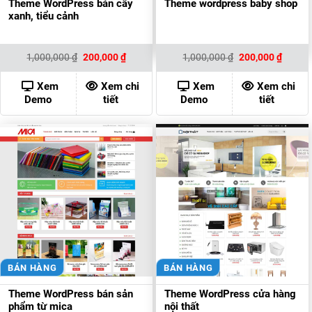
Theme WordPress bán cây
Theme wordpress baby shop
xanh, tiểu cảnh
Giá
Giá
Giá
Giá
1,000,000
₫
200,000
₫
1,000,000
₫
200,000
₫
gốc
hiện
gốc
hiện
là:
tại
là:
tại
1,000,000 ₫.
là:
1,000,000 ₫.
là:
Xem
Xem chi
Xem
Xem chi
200,000 ₫.
200,00
Demo
tiết
Demo
tiết
BÁN HÀNG
BÁN HÀNG
Theme WordPress bán sản
Theme WordPress cửa hàng
phẩm từ mica
nội thất