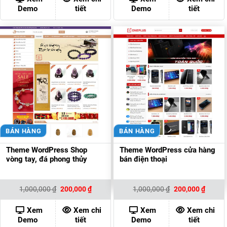
200,000 ₫.
200,00
Demo
tiết
Demo
tiết
BÁN HÀNG
BÁN HÀNG
Theme WordPress Shop
Theme WordPress cửa hàng
vòng tay, đá phong thủy
bán điện thoại
Giá
Giá
Giá
Giá
1,000,000
₫
200,000
₫
1,000,000
₫
200,000
₫
gốc
hiện
gốc
hiện
là:
tại
là:
tại
1,000,000 ₫.
là:
1,000,000 ₫.
là:
Xem
Xem chi
Xem
Xem chi
200,000 ₫.
200,00
Demo
tiết
Demo
tiết