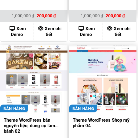
Giá
Giá
Giá
Giá
1,000,000
₫
200,000
₫
1,000,000
₫
200,000
₫
gốc
hiện
gốc
hiện
là:
tại
là:
tại
1,000,000 ₫.
là:
1,000,000 ₫.
là:
Xem
Xem chi
Xem
Xem chi
200,000 ₫.
200,00
Demo
tiết
Demo
tiết
BÁN HÀNG
BÁN HÀNG
Theme WordPress bán
Theme WordPress Shop mỹ
nguyên liệu, dung cụ làm
phẩm 04
bánh 02