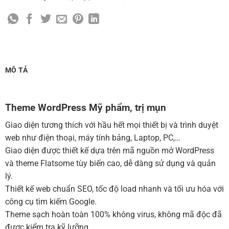
Cài đặt SMTP Mail cho site Wordpress
(+100,000 ₫)
Thiết kế logo đơn giản để đăng web
(+300,000 ₫)
Chỉnh sửa site theo yêu cầu tuỳ chọn
(+2,000,000 ₫)
MUA THÊM TÊN MIỀN + HOSTING
MÔ TẢ
Tên miền quốc tế .com .net .org (1 năm)
(+350,000 ₫)
Tên miền Việt Nam .vn (1 năm)
(+550,000 ₫)
Theme WordPress Mỹ phẩm, trị mụn
Hosting 2GB SSD (1 năm)
(+700,000 ₫)
Giao diện tương thích với hầu hết mọi thiết bị và trình duyệt
Hosting 4GB SSD (1 năm)
(+1,000,000 ₫)
web như điện thoại, máy tính bảng, Laptop, PC,…
Giao diện được thiết kế dựa trên mã nguồn mở WordPress
Hosting 8GB SSD (1 năm)
(+1,200,000 ₫)
và theme Flatsome tùy biến cao, dễ dàng sử dụng và quản
lý.
Thiết kế web chuẩn SEO, tốc độ load nhanh và tối ưu hóa với
công cụ tìm kiếm Google.
Theme sạch hoàn toàn 100% không virus, không mã độc đã
được kiểm tra kỹ lưỡng.