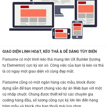
GIAO DIỆN LINH HOẠT, KÉO THẢ & DỄ DÀNG TÙY BIẾN
Flatsome có một trình kéo thả mang tên UX Builder (tương
tự Elementor) cực kỳ xịn xò. Công việc của bạn là kéo và thả
là có ngay một giao diện vô cùng đẹp mắt.
Flatsome cũng có một ngân hàng các mẫu, block được
dựng sẵn để bạn import chúng vào dự án Web bạn với một
cú nhấp chuột. Chúng được thiết kế từ các chuyên gia
coding hàng đầu, số lượng cũng cực kỳ lớn lên đến hàng
trăm mẫu và block cho bạn thoải mái lựa chọn.