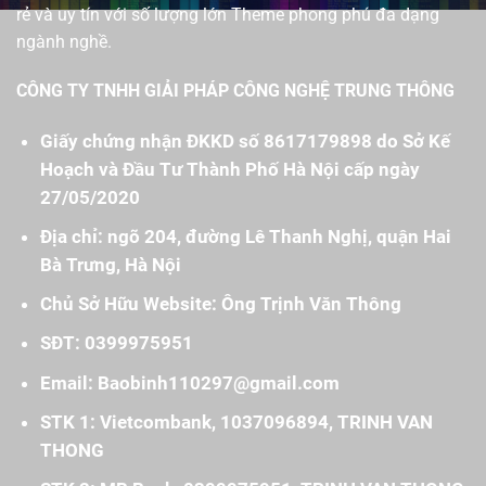
rẻ và uy tín với số lượng lớn Theme phong phú đa dạng
ngành nghề.
CÔNG TY TNHH GIẢI PHÁP CÔNG NGHỆ TRUNG THÔNG
Giấy chứng nhận ĐKKD số 8617179898 do Sở Kế
Hoạch và Đầu Tư Thành Phố Hà Nội cấp ngày
27/05/2020
Địa chỉ: ngõ 204, đường Lê Thanh Nghị, quận Hai
Bà Trưng, Hà Nội
Chủ Sở Hữu Website: Ông Trịnh Văn Thông
SĐT: 0399975951
Email: Baobinh110297@gmail.com
STK 1: Vietcombank, 1037096894, TRINH VAN
THONG