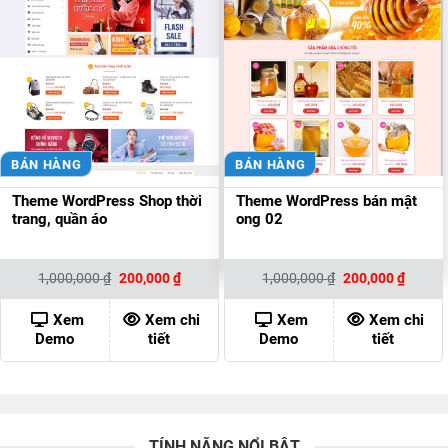
BÁN HÀNG
BÁN HÀNG
Theme WordPress Shop thời
Theme WordPress bán mật
trang, quần áo
ong 02
Giá
Giá
Giá
Giá
1,000,000
₫
200,000
₫
1,000,000
₫
200,000
₫
gốc
hiện
gốc
hiện
là:
tại
là:
tại
1,000,000 ₫.
là:
1,000,000 ₫.
là:
Xem
Xem chi
Xem
Xem chi
200,000 ₫.
200,00
Demo
tiết
Demo
tiết
TÍNH NĂNG NỔI BẬT