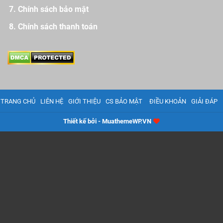
Chính sách bảo mật
Chính sách thanh toán
TRANG CHỦ
LIÊN HỆ
GIỚI THIỆU
CS BẢO MẬT
ĐIỀU KHOẢN
GIẢI ĐÁP
Thiết kế bởi - MuathemeWP.VN