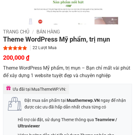
TRANG CHỦ
/
BÁN HÀNG
Theme WordPress Mỹ phẩm, trị mụn
22
Lượt Mua
Giá
Giá
5.00
2
trên 5
200,000
₫
dựa trên
gốc
hiện
đánh giá
Theme WordPress Mỹ phẩm, trị mụn – Bạn chỉ mất vài phút
là:
tại
để xây dựng 1 website tuyệt đẹp và chuyên nghiệp
1,000,000 ₫.
là:
200,000 ₫.
Ưu đãi tại MuaThemeWP.VN:
Đặt mua sản phẩm tại
Muathemewp.VN
ngay để nhận
được các ưu đãi hấp dẫn nhất chưa từng có
Hỗ trợ cài đặt, sử dụng Theme thông qua
Teamview /
Ultraviewer