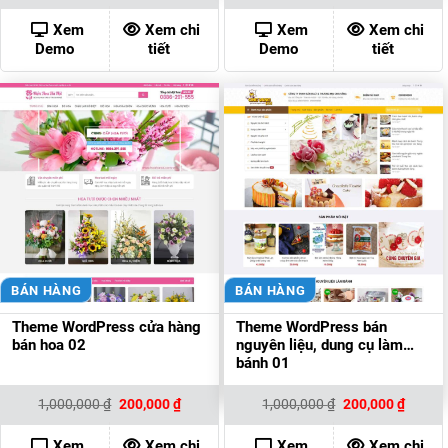
là:
tại
là:
tại
1,000,000 ₫.
là:
1,000,000 ₫.
là:
Xem
Xem chi
Xem
Xem chi
200,000 ₫.
200,00
Demo
tiết
Demo
tiết
BÁN HÀNG
BÁN HÀNG
Theme WordPress cửa hàng
Theme WordPress bán
bán hoa 02
nguyên liệu, dung cụ làm
bánh 01
Giá
Giá
Giá
Giá
1,000,000
₫
200,000
₫
1,000,000
₫
200,000
₫
gốc
hiện
gốc
hiện
là:
tại
là:
tại
1,000,000 ₫.
là:
1,000,000 ₫.
là:
Xem
Xem chi
Xem
Xem chi