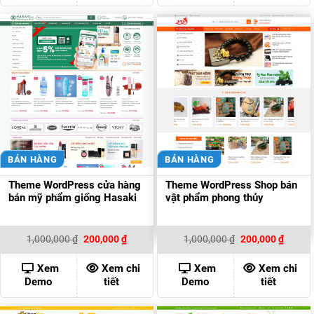
BÁN HÀNG
BÁN HÀNG
Theme WordPress cửa hàng
Theme WordPress Shop bán
bán mỹ phẩm giống Hasaki
vật phẩm phong thủy
Giá
Giá
Giá
Giá
1,000,000
₫
200,000
₫
1,000,000
₫
200,000
₫
gốc
hiện
gốc
hiện
là:
tại
là:
tại
1,000,000 ₫.
là:
1,000,000 ₫.
là:
Xem
Xem chi
Xem
Xem chi
200,000 ₫.
200,00
Demo
tiết
Demo
tiết