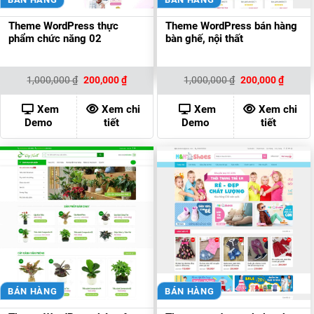
Theme WordPress thực
Theme WordPress bán hàng
phẩm chức năng 02
bàn ghế, nội thất
Giá
Giá
Giá
Giá
1,000,000
₫
200,000
₫
1,000,000
₫
200,000
₫
gốc
hiện
gốc
hiện
là:
tại
là:
tại
1,000,000 ₫.
là:
1,000,000 ₫.
là:
Xem
Xem chi
Xem
Xem chi
200,000 ₫.
200,00
Demo
tiết
Demo
tiết
BÁN HÀNG
BÁN HÀNG