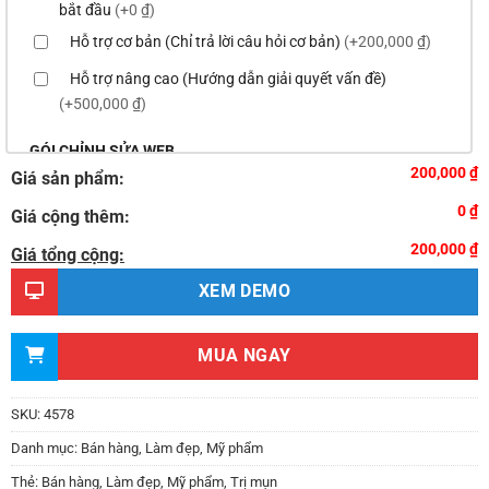
bắt đầu
(+0 ₫)
Hỗ trợ cơ bản (Chỉ trả lời câu hỏi cơ bản)
(+200,000 ₫)
Hỗ trợ nâng cao (Hướng dẫn giải quyết vấn đề)
(+500,000 ₫)
GÓI CHỈNH SỬA WEB
200,000 ₫
Giá sản phẩm:
Thay logo & thông tin doanh nghiệp
(+100,000 ₫)
0 ₫
Giá cộng thêm:
Đổi màu chủ đạo của theme theo tông màu của logo
200,000 ₫
(+200,000 ₫)
Giá tổng cộng:
Sửa danh mục và sắp xếp lại thanh menu chuẩn
XEM DEMO
(+300,000 ₫)
Thay đổi bố cục trang chủ (đơn giản)
(+500,000 ₫)
MUA NGAY
Thêm các nút liên hệ nhanh
(+0 ₫)
Thiết kế 2 banner chạy ở slider chính
(+200,000 ₫)
SKU:
4578
Thay đổi màu sắc toàn bộ site theo yêu cầu
Danh mục:
Bán hàng
,
Làm đẹp
,
Mỹ phẩm
(+150,000 ₫)
Thẻ:
Bán hàng
,
Làm đẹp
,
Mỹ phẩm
,
Trị mụn